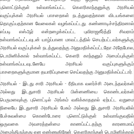
புளொட்டுக்குள் உள்வாங்கப்பட்ட கௌரிகாந்தனுக்கு அரசியல்
வகுப்புக்கள் அரசியல் பாசறைகள் நடத்துவதற்கான விடயங்களை
தொகுப்பதற்கான வேலைகள் வழங்கப்பட்டது. கண்ணாடிச்சந்திரனால்
எப்படி எஸ்ஆர் என்றழைக்கப்பட்ட புவிராஜகீர்த்தி சிவராம்
உள்வாங்கப்பட்டவுடன் யாழ்ப்பாண மாவட்டத்தில் செயற்பட்டவர்களுக்கு
அரசியல் வகுப்புக்கள் நடத்துவதற்கு அனுமதிக்கப்பட்டதோ அதேபோல,
டொமினிக்கால் உள்வாங்கப்பட்ட கௌரி காந்தனும் அமைப்புக்குள்
உள்வாங்கப்படவுடனேயே அரசியல் வகுப்புகளுக்கும்
பாசறைகளுக்குமான தயாரிப்புகளை செய்வதற்கு அனுமதிக்கப்பட்டார்.
அரசியல் - இடது சாரி அரசியல் - ரீதியாக வளர்ச்சி அடைந்தவர்கள்
அல்லது இடதுசாரி அரசியல் பின்னணியை கொண்டவர்கள்
பெருமளவுக்கு புளொட்டில் அங்கம் வகிக்காததால் ஏற்பட்ட வறுமை
நிலையே இடதுசாரி அரசியல் பேசும் அல்லது இடதுசாரி அரசியலில்
பேச்சுவன்மை கொண்டோரை புளொட்டுக்குள் உள்வாங்குவதில்
ஒருவகை அவசரத்தன்மை காணப்பட்டதற்கு காரணமாய்
அமைந்திருந்தது என எண்ணுகிறேன். கௌரிகாந்தன் டொமினிக்கால்