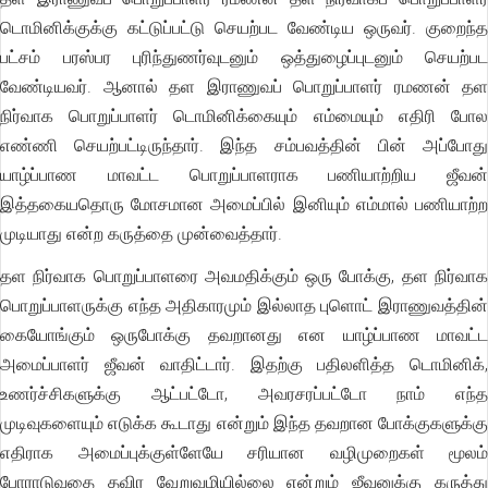
டொமினிக்குக்கு கட்டுப்பட்டு செயற்பட வேண்டிய ஒருவர். குறைந்த
பட்சம் பரஸ்பர புரிந்துணர்வுடனும் ஒத்துழைப்புடனும் செயற்பட
வேண்டியவர். ஆனால் தள இராணுவப் பொறுப்பாளர் ரமணன் தள
நிர்வாக பொறுப்பாளர் டொமினிக்கையும் எம்மையும் எதிரி போல
எண்ணி செயற்பட்டிருந்தார். இந்த சம்பவத்தின் பின் அப்போது
யாழ்ப்பாண மாவட்ட பொறுப்பாளராக பணியாற்றிய ஜீவன்
இத்தகையதொரு மோசமான அமைப்பில் இனியும் எம்மால் பணியாற்ற
முடியாது என்ற கருத்தை முன்வைத்தார்.
தள நிர்வாக பொறுப்பாளரை அவமதிக்கும் ஒரு போக்கு, தள நிர்வாக
பொறுப்பாளருக்கு எந்த அதிகாரமும் இல்லாத புளொட் இராணுவத்தின்
கையோங்கும் ஒருபோக்கு தவறானது என யாழ்ப்பாண மாவட்ட
அமைப்பாளர் ஜீவன் வாதிட்டார். இதற்கு பதிலளித்த டொமினிக்,
உணர்ச்சிகளுக்கு ஆட்பட்டோ, அவரசரப்பட்டோ நாம் எந்த
முடிவுகளையும் எடுக்க கூடாது என்றும் இந்த தவறான போக்குகளுக்கு
எதிராக அமைப்புக்குள்ளேயே சரியான வழிமுறைகள் மூலம்
போராடுவதை தவிர வேறுவழியில்லை என்றும் ஜீவனுக்கு கருத்து