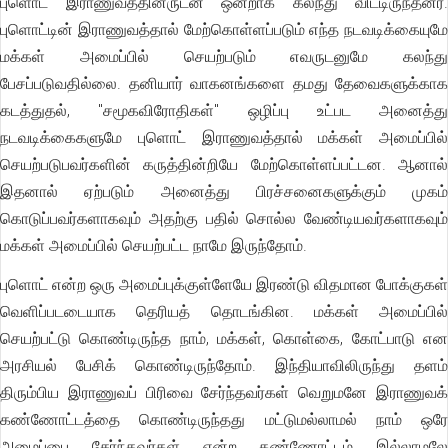
புளொட் இராணுவத்தினருடன் ஒன்றாக கலந்து விட்டிருந்தனர்.
புளொட்டின் இராணுவத்தால் மேற்கொள்ளப்படும் எந்த நடவடிக்கையுமே
மக்கள் அமைப்பில் செயற்படும் எவருடனுமே கலந்து
பேசப்படுவதில்லை. தனியார் வாகனங்களை தமது தேவைகளுக்காக
கடத்துதல், "சமூகவிரோதிகள்" ஒழிப்பு உட்பட அனைத்து
நடவடிக்கைகளுமே புளொட் இராணுவத்தால் மக்கள் அமைப்பில்
செயற்படுபவர்களின் கருத்தின்றியே மேற்கொள்ளப்பட்டன. ஆனால்
இதனால் ஏற்படும் அனைத்து பிரச்சனைகளுக்கும் முகம்
கொடுப்பவர்களாகவும் அதற்கு பதில் சொல்ல வேண்டியவர்களாகவும்
மக்கள் அமைப்பில் செயற்பட்ட நாமே இருந்தோம்.
புளொட் என்ற ஒரு அமைப்புக்குள்ளேயே இரண்டு விதமான போக்குகள்
வெளிப்படடையாக தெரியத் தொடங்கின. மக்கள் அமைப்பில்
செயற்பட்டு கொண்டிருந்த நாம், மக்கள், கொள்கை, கோட்பாடு என
அரசியல் பேசிக் கொண்டிருந்தோம். இந்தியாவிலிருந்து தளம்
திரும்பிய இராணுவப் பிரிவை சேர்ந்தவர்கள் வெறுமனே இராணுவக்
கண்ணோட்டத்தை கொண்டிருந்தது மட்டுமல்லாமல் நாம் ஒரே
அமைப்பை சேர்ந்தவர்கள் என்ற கண்ணோட்டம் இல்லாமலே