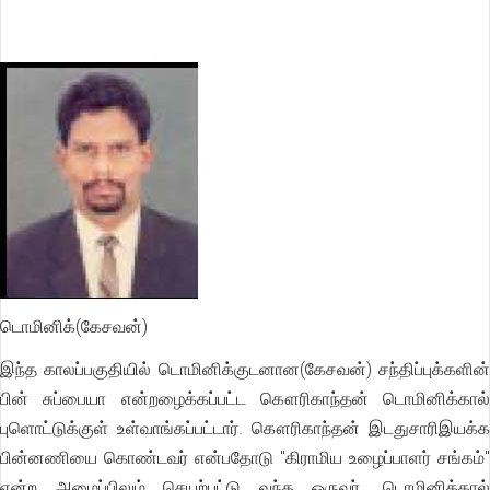
டொமினிக்(கேசவன்)
இந்த காலப்பகுதியில் டொமினிக்குடனான(கேசவன்) சந்திப்புக்களின்
பின் சுப்பையா என்றழைக்கப்பட்ட கௌரிகாந்தன் டொமினிக்கால்
புளொட்டுக்குள் உள்வாங்கப்பட்டார். கௌரிகாந்தன் இடதுசாரிஇயக்க
பின்னணியை கொண்டவர் என்பதோடு "கிராமிய உழைப்பாளர் சங்கம்"
என்ற அமைப்பிலும் செயற்பட்டு வந்த ஒருவர். டொமினிக்கால்