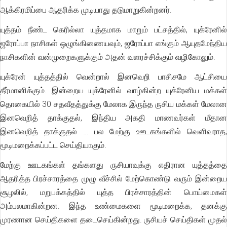
ஆக்கிரமிப்பை ஆதரிக்க முடியாது தடுமாறுகின்றனர்.
யுத்தம் நீண்ட கெரில்லா யுத்தமாக மாறும் பட்சத்தில், யுக்ரேனில்
ஜரோப்பா நாசிகள் ஒழுங்கிணையவும், ஜரோப்பா எங்கும் ஆயுதமேந்திய
நாசிகளின் வன்முறைகளுக்கும் அதன் வளரச்சிக்கும் வழிகோலும்.
யுக்ரேன் யுத்தத்தில் வென்றால் இனவெறி பாசிசமே ஆட்சியை
தீர்மானிக்கும். இன்றைய யுக்ரேனில் வாழ்கின்ற யுக்ரேனிய மக்கள்
தொகையில் 30 சதவீதத்துக்கு மேலாக இருந்த ருசிய மக்கள் மேலான
இனவெறித் தாக்குதல், இந்திய அகதி மாணவர்கள் மீதான
இனவெறித் தாக்குதல் … பல மேற்கு ஊடகங்களில் வெளிவராத,
மூடிமறைக்கப்பட்ட செய்தியாகும்.
மேற்கு ஊடகங்கள் தங்களது ருசியாவுக்கு எதிரான யுத்தத்தை
ஆதரித்த பிரச்சாரத்தை முழு வீச்சில் மேற்கொண்டு வரும் இன்றைய
சூழலில், மறுபக்கத்தில் யுத்த பிரச்சாரத்தின் பொய்மைகள்
அம்பலமாகின்றன. இந்த உண்மைகளை மூடிமறைக்க, தனக்கு
முரணான செய்திகளை தடைசெய்கின்றது. ருசியச் செய்திகள் முதல்