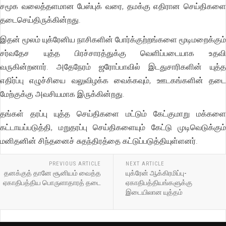
சமூக வலைத்தளமான பேஸ்புக் வரை, தமக்கு எதிரான செய்திகளை
தடைசெய்திருக்கின்றது.
இதன் மூலம் யுக்ரேனிய நாசிகளின் போர்க்குற்றங்களை மூடிமறைக்கும்
சர்வதேச யுத்த பிரச்சாரத்துக்கு வெளிப்படையாக உதவி
வருகின்றனார். அதேநேரம் ஜரோப்பாவில் இடதுசாரிகளின் யுத்த
எதிர்ப்பு எழுச்சியை வலுவிழக்க வைக்கவும், ஊடகங்களின் தடை
மேற்குக்கு அவசியமாக இருக்கின்றது.
தங்கள் தரப்பு யுத்த செய்திகளை மட்டும் கேட்குமாறு மக்களை
கட்டாயப்படுத்தி, மறுதரப்பு செய்திகளையும் கேட்டு முடிவெடுக்கும்
மனிதனின் சிந்தனைச் சுதந்திரத்தை கட்டுப்படுத்தியுள்ளனர்.
PREVIOUS ARTICLE
NEXT ARTICLE
தனக்குத் தானே சூனியம் வைத்த
யுக்ரேன் ஆக்கிரமிப்பு-
ஏகாதிபத்திய பொருளாதாரத் தடை
ஏகாதிபத்தியங்களுக்கு
இடையிலான யுத்தம்