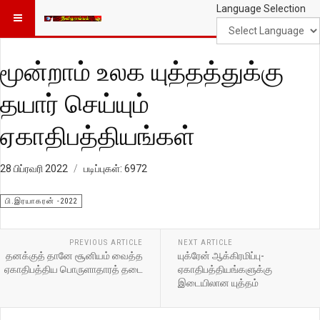
Language Selection
மூன்றாம் உலக யுத்தத்துக்கு
தயார் செய்யும்
ஏகாதிபத்தியங்கள்
28 பிப்ரவரி 2022
படிப்புகள்: 6972
பி.இரயாகரன் -2022
PREVIOUS ARTICLE
NEXT ARTICLE
தனக்குத் தானே சூனியம் வைத்த
யுக்ரேன் ஆக்கிரமிப்பு-
ஏகாதிபத்திய பொருளாதாரத் தடை
ஏகாதிபத்தியங்களுக்கு
இடையிலான யுத்தம்