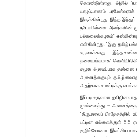
கொண்டுள்ளது. அதில் "யாழ
யாழப்;பாணம் பரமேஸ்வராக்
இருக்கின்றது. இந்த இந்துப
நடேசபிள்ளை அவர்களின் முய
பல்கலைக்கழகம்" என்கின்ற
என்கின்றது. "இது தமிழ் பல்
உருவாக்காது. .. இந்த உண்
தலையங்கமாக” வெளியிடுகின
சமூக அமைப்பாக தன்னை பலப
அனைத்தையும் தமிழினவாத அ
அதற்காக சமஸ்டிக்கு வாக்கள
இப்படி உருவான தமிழினவாத
முன்வைத்து – அனைத்தையும
"திருமலைப் பிரதேசத்தில் 
பட்டின எல்லைக்குள் 5.5 ஏ
குறிக்கோளை இலட்சியமாகக