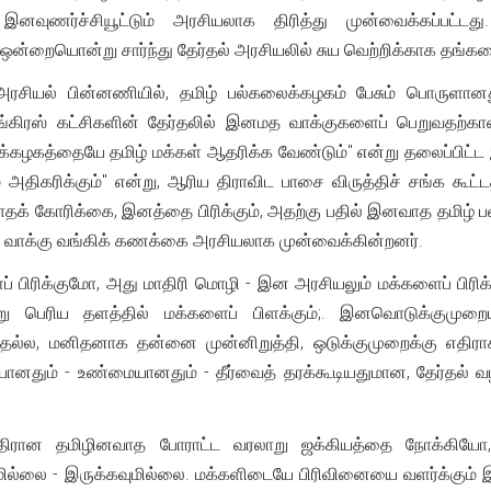
ுணர்ச்சியூட்டும் அரசியலாக திரித்து முன்வைக்கப்பட்ட
ஒன்றையொன்று சார்ந்து தேர்தல் அரசியலில் சுய வெற்றிக்காக தங்க
ரசியல் பின்னணியில், தமிழ் பல்கலைக்கழகம் பேசும் பொருளா
காங்கிரஸ் கட்சிகளின் தேர்தலில் இனமத வாக்குகளைப் பெறுவதற
லைக்கழகத்தையே தமிழ் மக்கள் ஆதரிக்க வேண்டும்" என்று தலைப்பிட்
திகரிக்கும்" என்று, ஆரிய திராவிட பாசை விருத்திச் சங்க கூட்டத்த
தக் கோரிக்கை, இனத்தை பிரிக்கும், அதற்கு பதில் இனவாத தமிழ்
் வாக்கு வங்கிக் கணக்கை அரசியலாக முன்வைக்கின்றனர்.
் பிரிக்குமோ, அது மாதிரி மொழி - இன அரசியலும் மக்களைப் பிரிக்க
ு பெரிய தளத்தில் மக்களைப் பிளக்கும்;. இனவொடுக்குமுறைய
்பதல்ல, மனிதனாக தன்னை முன்னிறுத்தி, ஒடுக்குமுறைக்கு எதி
சரியானதும் - உண்மையானதும் - தீர்வைத் தரக்கூடியதுமான, தேர்த
ிரான தமிழினவாத போராட்ட வரலாறு ஜக்கியத்தை நோக்கியோ, 
்லை - இருக்கவுமில்லை. மக்களிடையே பிரிவினையை வளர்க்கும் 