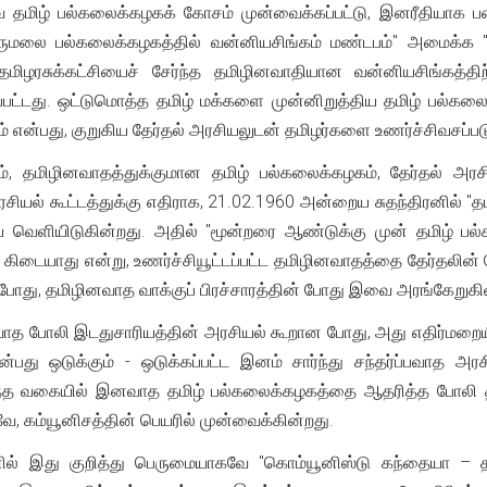
வே தமிழ் பல்கலைக்கழகக் கோசம் முன்வைக்கப்பட்டு, இனரீதியாக பணம
ருமலை பல்கலைக்கழகத்தில் வன்னியசிங்கம் மண்டபம்" அமைக்க "க
 தமிழரசுக்கட்சியைச் சேர்ந்த தமிழினவாதியான வன்னியசிங்கத்
்பட்டது. ஒட்டுமொத்த தமிழ் மக்களை முன்னிறுத்திய தமிழ் பல்கல
என்பது, குறுகிய தேர்தல் அரசியலுடன் தமிழர்களை உணர்ச்சிவசப்படு
ம், தமிழினவாதத்துக்குமான தமிழ் பல்கலைக்கழகம், தேர்தல் அரசிய
ரசியல் கூட்டத்துக்கு எதிராக, 21.02.1960 அன்றைய சுதந்திரனில் "தம
ை வெளியிடுகின்றது. அதில் "மூன்றரை ஆண்டுக்கு முன் தமிழ் ப
ு கிடையாது என்று, உணர்ச்சியூட்டப்பட்ட தமிழினவாதத்தை தேர்தலின
போது, தமிழினவாத வாக்குப் பிரச்சாரத்தின் போது இவை அரங்கேறுகி
வாத போலி இடதுசாரியத்தின் அரசியல் கூறான போது, அது எதிர்மறையி
்பது ஒடுக்கும் - ஒடுக்கப்பட்ட இனம் சார்ந்து சந்தர்ப்பவாத 
இந்த வகையில் இனவாத தமிழ் பல்கலைக்கழகத்தை ஆதரித்த போலி 
 கம்யூனிசத்தின் பெயரில் முன்வைக்கின்றது.
ரனில் இது குறித்து பெருமையாகவே "கொம்யூனிஸ்டு கந்தையா – 