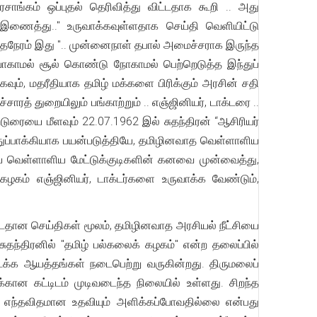
ாங்கம் ஒப்புதல் தெரிவித்து விட்டதாக கூறி .. அது
 இணைத்து.." உருவாக்கவுள்ளதாக செய்தி வெளியிட்டு
 அதேநேரம் இது ".. முன்னைநாள் தபால் அமைச்சராக இருந்த
ாயாகாமல் சூல் கொண்டு நோகாமல் பெற்றெடுத்த இந்துப்
ம், மதரீதியாக தமிழ் மக்களை பிரிக்கும் அரசின் சதி
ரத் துறையிலும் பங்காற்றும் .. எஞ்ஜினியர், டாக்டரை ..
டுரையை மீளவும் 22.07.1962 இல் சுதந்திரன் “ஆசிரியர்
ுப்பாக்கியாக பயன்படுத்தியே, தமிழினவாத வெள்ளாளிய
ிய வெள்ளாளிய மேட்டுக்குடிகளின் கனவை முன்வைத்து,
ழகம் எஞ்ஜினியர், டாக்டர்களை உருவாக்க வேண்டும்,
தான செய்திகள் மூலம், தமிழினவாத அரசியல் நீட்சியை
தந்திரனில் "தமிழ் பல்கலைக் கழகம்" என்ற தலைப்பில்
 தொடக்க ஆயத்தங்கள் நடைபெற்று வருகின்றது. திருமலைப்
ிக்கான கட்டிடம் முடிவடைந்த நிலையில் உள்ளது. சிறந்த
 எந்தவிதமான உதவியும் அளிக்கப்போவதில்லை என்பது