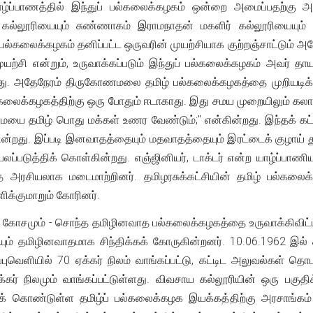
்ப்பாணத்தில் இந்துப் பல்கலைக்கழகம் ஒன்றை அமைப்பதற்கு அரச
 கல்லூரியையும் சுண்ணாகம் இராமநாதன் மகளிர் கல்லூரியையும்
் பல்கலைக்கழகம் தனிப்பட்ட ஒருவரின் முயற்சியாக குற்றஞ்சாட்டும்
ற்சி என்றும், உருவாக்கப்படும் இந்துப் பல்கலைக்கழகம் அவர் த
து. அதேநேரம் திருகோணமலை தமிழ் பல்கலைக்கழகத்தை முறியடிக்கவு
கலைக்கழகத்திற்கு ஒரு போதும் ஈடாகாது. இது சமய முறையிலும் கலாச்சா
மையை தமிழ் பொது மக்கள் உணர வேண்டும்;" என்கின்றது. இந்தக் கட்
்றது. இப்படி இனவாதத்தையும் மதவாதத்தையும் இரட்டைக் குழாய் த
்படுத்திக் கொள்கின்றது. எஞ்ஜினியர், டாக்டர் என்ற யாழ்ப்பாண
ரசியலாக மடைமாற்றினர். தமிழரசுக்கட்சியின் தமிழ் பல்கலைக்க
ிக்குமாறும் கோரினர்.
 கோசமும் - சொந்த தமிழினவாத பல்கலைக்கழகத்தை உருவாக்கிவிட்ட
் தமிழினவாதமாக சிந்திக்கக் கோருகின்றனர். 10.06.1962 இல் சு
உப்புவெளியில் 70 ஏக்கர் நிலம் வாங்கப்பட்டு, கட்டிட அலுவல்கள்
க்கர் நிலமும் வாங்கப்பட்டுள்ளது. விவசாய கல்லூரியின் ஒரு பகுத
் கொண்டுள்ள தமிழ்ப் பல்கலைக்கழக இயக்கத்திற்கு அரசாங்கம்