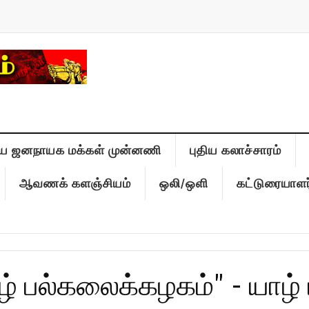
ிய ஜனநாயக மக்கள் முன்னணி
புதிய கலாச்சாரம்
ஆவணக் களஞ்சியம்
ஒலி/ஒளி
கட்டுரையாளர
் பல்கலைக்கழகம்" - யாழ