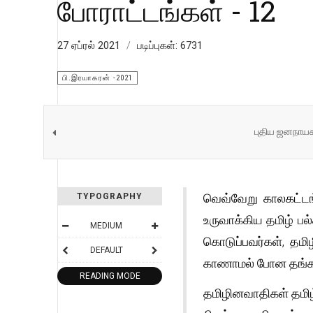
போராட்டங்கள் - 12
27 ஏப்ரல் 2021
படிப்புகள்: 6731
பி.இரயாகரன் -2021
புதிய ஜனநாயக
வெவ்வேறு காலகட்டங்
TYPOGRAPHY
உருவாக்கிய தமிழ் பல
MEDIUM
கொடுப்பவர்கள், தம
DEFAULT
காணாமல் போன தங்கள்
READING MODE
தமிழினவாதிகள் தமி