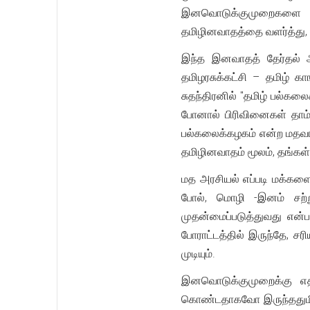
இனவொடுக்குமுறைகளை இனவ
தமிழினவாதத்தை வளர்த்து, 
இந்த இனவாதத் தேர்தல் அ
தமிழரசுக்கட்சி – தமிழ் 
சுதந்திரனில் "தமிழ் பல்க
போனால் பிரிவினைகள் தாம் அ
பல்கலைக்கழகம் என்ற மதவா
தமிழினவாதம் மூலம், தங்கள
மத அரசியல் எப்படி மக்களைப
போல், மொழி -இனம் சற்ற
முதன்மைப்படுத்துவது என
போராட்டத்தில் இருந்தே, 
முடியும்.
இனவொடுக்குமுறைக்கு எத
கொண்டதாகவோ இருந்ததுமில