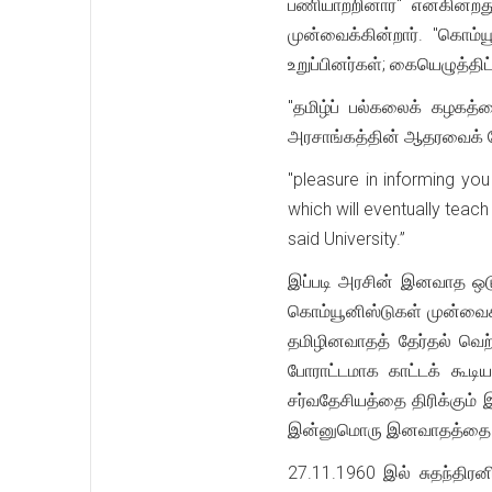
பணியாற்றினார்" என்கின்ற
முன்வைக்கின்றார். "கொம்ய
உறுப்பினர்கள்; கையெழுத்தி
"தமிழ்ப் பல்கலைக் கழகத்த
அரசாங்கத்தின் ஆதரவைக் க
"pleasure in informing you
which will eventually teac
said University.”
இப்படி அரசின் இனவாத ஒட
கொம்யூனிஸ்டுகள் முன்வைக்
தமிழினவாதத் தேர்தல் வெற
போராட்டமாக காட்டக் கூடி
சர்வதேசியத்தை திரிக்கும
இன்னுமொரு இனவாதத்தை வள
27.11.1960 இல் சுதந்திர