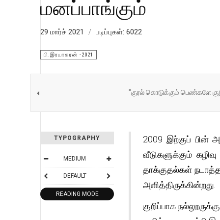
மனப்பாங்கும்
29 மார்ச் 2021
படிப்புகள்: 6022
பி.இரயாகரன் -2021
"குரல் கொடுக்கும் பெண்களே குற
2009 இற்குப் பின் அ
TYPOGRAPHY
வீடுகளுக்கும் கழிவ
MEDIUM
தாக்குதல்கள் நடாத்த
DEFAULT
அளித்திருக்கின்றது.
READING MODE
குறிப்பாக நல்லூருக்