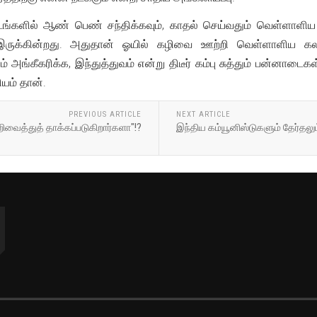
இடங்களில் ஆண் பெண் சந்திக்கவும், காதல் செய்வதும் வெள்ளாளிய 
ருக்கின்றது. அதுதான் ஓயில் கழிவை ஊற்றி வெள்ளாளிய கலாச்ச
அங்கீகரிக்க, இந்துத்துவம் என்று திடீர் கம்பு சுத்தும் பன்னாடை
யம் தான்.
PREVIOUS ARTICLE
NEXT ARTICLE
ிவைத்துத் தாக்கப்படுகிறார்களா"!?
இந்திய கம்யூனிஸ்டுகளும் தேர்தலும