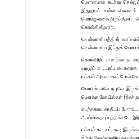
மௌனமாக கடந்து செல்லும் 
இதுதான். கள்ள மௌனம் இத
பொங்குவதை நிறுத்தினர். வ
கொள்கின்றனர்;.
வெள்ளாளியத்தின் மனம் எவ்
வெள்ளாளிய இந்துக் கோயில்
கொங்கிரிட் பாளங்களாக மாறி
உறுமும் அடியாட்;படைகளாக 
மக்கள் அடிமைகள் போல் கோய
கோயில்களில் நிழலே இருக்
பௌத்த கோயில்கள் இதற்கு ந
கடந்தகால சாதியப் போராட்ட
அமர்வதையும் தடுக்கவே, இந்த
மக்கள் கூடவும், கூடி இருக்
இந்து வெள்ளாளிய கலாச்சாரத