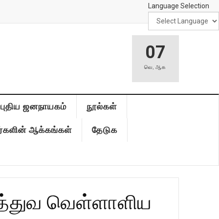
Language Selection
07
வெ
,
ஆக
புதிய ஜனநாயகம்
நூல்கள்
்களின் ஆக்கங்கள்
தேடுக
துத்துவ வெள்ளாளிய