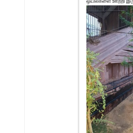
ஒயில்களை ஊற்றி இருக