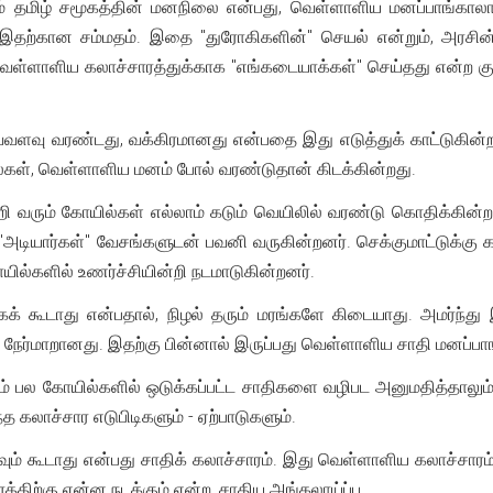
தமிழ் சமூகத்தின் மனநிலை என்பது, வெள்ளாளிய மனப்பாங்காலான
ற்கான சம்மதம். இதை "துரோகிகளின்" செயல் என்றும், அரசின் 
ெள்ளாளிய கலாச்சாரத்துக்காக "எங்கடையாக்கள்" செய்தது என்ற குற
வளவு வரண்டது, வக்கிரமானது என்பதை இது எடுத்துக் காட்டுகின்றது
கள், வெள்ளாளிய மனம் போல் வரண்டுதான் கிடக்கின்றது.
 வரும் கோயில்கள் எல்லாம் கடும் வெயிலில் வரண்டு கொதிக்கின்ற ந
"அடியார்கள்" வேசங்களுடன் பவனி வருகின்றனர். செக்குமாட்டுக்க
ில்களில் உணர்ச்சியின்றி நடமாடுகின்றனர்.
கக் கூடாது என்பதால், நிழல் தரும் மரங்களே கிடையாது. அமர்ந்த
ேர்மாறானது. இதற்கு பின்னால் இருப்பது வெள்ளாளிய சாதி மனப்பாங
ம் பல கோயில்களில் ஒடுக்கப்பட்ட சாதிகளை வழிபட அனுமதித்தாலும்
 கலாச்சார எடுபிடிகளும் - ஏற்பாடுகளும்.
கவும் கூடாது என்பது சாதிக் கலாச்சாரம். இது வெள்ளாளிய கலாச்சாரம
்திற்கு என்ன நடக்கும் என்ற, சாதிய அங்கலாய்ப்பு.