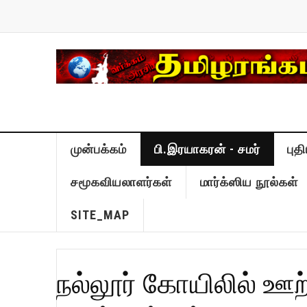
முன்பக்கம்
பி.இரயாகரன் - சமர்
புத
சமூகவியலாளர்கள்
மார்க்ஸிய நூல்கள்
SITE_MAP
நல்லூர் கோயிலில் ஊற