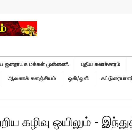
ிய ஜனநாயக மக்கள் முன்னணி
புதிய கலாச்சாரம்
ஆவணக் களஞ்சியம்
ஒலி/ஒளி
கட்டுரையாளர
்றிய கழிவு ஒயிலும் - இந்