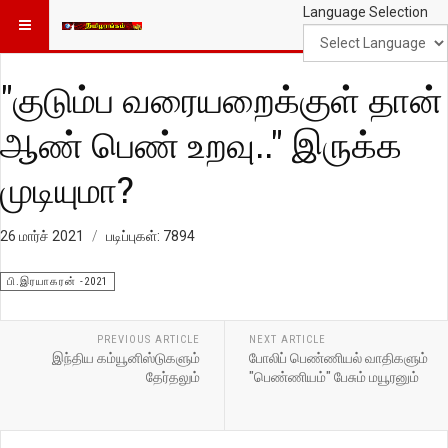
Language Selection
"குடும்ப வரையறைக்குள் தான்
ஆண் பெண் உறவு.." இருக்க
முடியுமா?
26 மார்ச் 2021
படிப்புகள்: 7894
பி.இரயாகரன் -2021
PREVIOUS ARTICLE
NEXT ARTICLE
இந்திய கம்யூனிஸ்டுகளும்
போலிப் பெண்ணியல் வாதிகளும்
தேர்தலும்
"பெண்ணியம்" பேசும் மயூரனும்