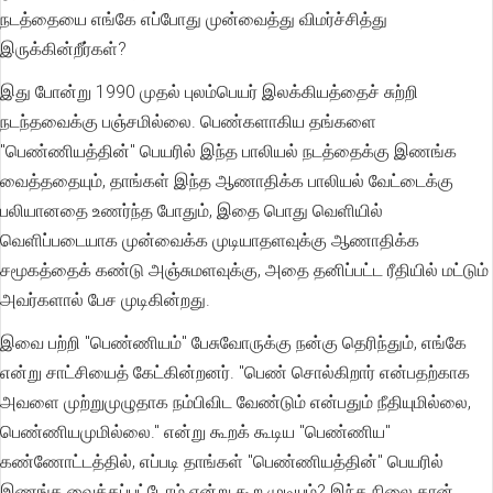
நடத்தையை எங்கே எப்போது முன்வைத்து விமர்ச்சித்து
இருக்கின்றீர்கள்?
இது போன்று 1990 முதல் புலம்பெயர் இலக்கியத்தைச் சுற்றி
நடந்தவைக்கு பஞ்சமில்லை. பெண்களாகிய தங்களை
"பெண்ணியத்தின்" பெயரில் இந்த பாலியல் நடத்தைக்கு இணங்க
வைத்ததையும், தாங்கள் இந்த ஆணாதிக்க பாலியல் வேட்டைக்கு
பலியானதை உணர்ந்த போதும், இதை பொது வெளியில்
வெளிப்படையாக முன்வைக்க முடியாதளவுக்கு ஆணாதிக்க
சமூகத்தைக் கண்டு அஞ்சுமளவுக்கு, அதை தனிப்பட்ட ரீதியில் மட்டும்
அவர்களால் பேச முடிகின்றது.
இவை பற்றி "பெண்ணியம்" பேசுவோருக்கு நன்கு தெரிந்தும், எங்கே
என்று சாட்சியைத் கேட்கின்றனர். "பெண் சொல்கிறார் என்பதற்காக
அவளை முற்றுமுழுதாக நம்பிவிட வேண்டும் என்பதும் நீதியுமில்லை,
பெண்ணியமுமில்லை." என்று கூறக் கூடிய "பெண்ணிய"
கண்ணோட்டத்தில், எப்படி தாங்கள் "பெண்ணியத்தின்" பெயரில்
இணங்க வைக்கப்பட்டோம் என்று கூற முடியும்? இந்த நிலை தான்