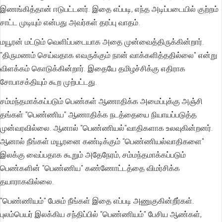
இணங்கித்தான் ஈடுபட்டனர். இதை எப்படி, எந்த அடிப்படையில் குற்றம்
சாட்ட முடியும் என்பது அவர்கள் தரப்பு வாதம்.
மயூரன் மட்டும் வெளிப்படையாக அதை முன்வைத்திருக்கின்றார்.
"திருமணம் செய்வதாக எவருக்கும் நான் வாக்களித்ததில்லை" என்று
விளக்கம் கொடுக்கின்றார். இதையே தமிழச்சிக்கு எதிராக
சோபாசக்தியும் கூற முற்பட்டது.
சம்மந்தமாக்கப்படும் பெண்கள் ஆணாதிக்க அமைப்புக்கு அஞ்சி
தங்கள் "பெண்ணிய" ஆணாதிக்க நடத்தையை நியாயப்படுத்த
முன்வரவில்லை. ஆனால் "பெண்ணியல்"வாதிகளாக உலவுகின்றனர்.
ஆனால் நீங்கள் மயூரனை கண்டிக்கும் "பெண்ணியல்வாதிகளை"
இலக்கு வைப்பதாக கூறும் அதேநேரம், சம்மந்தமாக்கப்படும்
பெண்களின் "பெண்ணிய" கண்ணோட்டத்தை விமர்சிக்க
தயாராகவில்லை.
"பெண்ணியம்" பேசும் நீங்கள் இதை எப்படி அணுகுகின்றீர்கள்.
புலம்பெயர் இலக்கிய சந்திப்பில் "பெண்ணியம்" பேசிய ஆண்கள்,