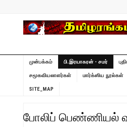
முன்பக்கம்
பி.இரயாகரன் - சமர்
புத
சமூகவியலாளர்கள்
மார்க்ஸிய நூல்கள்
SITE_MAP
போலிப் பெண்ணியல் வ