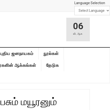
Language Selection
06
வி
,
ஆக
புதிய ஜனநாயகம்
நூல்கள்
்களின் ஆக்கங்கள்
தேடுக
ும் மயூரனும்