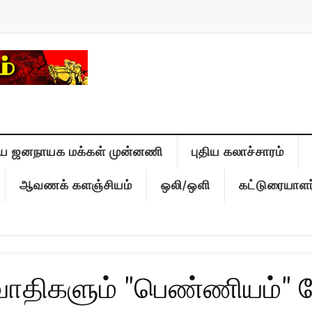
ிய ஜனநாயக மக்கள் முன்னணி
புதிய கலாச்சாரம்
ஆவணக் களஞ்சியம்
ஒலி/ஒளி
கட்டுரையாளர
ாதிகளும் "பெண்ணியம்" பேச