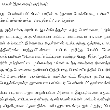
பெண் இருவரையும் குறிக்கும்.
று "பெண்ணியம்" பேசும் பலரின் கடந்தகால யோக்கியதை என்ன? இ
, நீங்கள் எல்லாம் என்ன செய்தீர்கள்? சொல்லுங்கள்.
்ந்து முற்போக்கு அரசியல் இலக்கியத்துக்கு வந்த பெண்களை, "முற்
ூக வாழ்வுக்கு வந்த பெண்ணை பாலியல் பண்டமாக மாற்ற, வரைமுற
ர்கள் அல்லவா?. இத்தகைய ஆண்களின் நடத்தைக்கு, ஒத்தோடிய 
்தினீர்களே மறந்துவீட்டீர்களா! பாலியல் குறித்த போலிப் 
தான் பாலியல் ரீதியாக ஏமாற்றப்பட்டதாக உணர்ந்த போது, இந்த "ம
ர்க் குற்றச்சாட்டை முன்வைத்த உங்கள் கடந்த காலத்தை நினைத்துப் 
்விற்கு வந்த பெண்ணை தனிமைப்படுத்தியதை பெண்ணியத்தின் பெயரில்
ன்.) ஆணாதிக்க "பெண்ணியக்" கண்ணோட்டம் இவற்றை தானே வழிந
பொறுக்கிகளுக்கு துணையாக புலம்பெயர் "பெண்ணியம்" முன்வைக்கப்
் நடத்தை, சமூக வாழ்வியலின் அங்கமாக இருப்பதில்லை. சமூகம் 
வரம்புக்குள், பாலியலை நுகர்வது. ஆண் பெண் தங்கள் பாலியல் நுகர்வுக
ன்று விதவிதமான ஆணாதிக்க பாலியலுக்காக சேர்வதும், அதற்கு "பெ