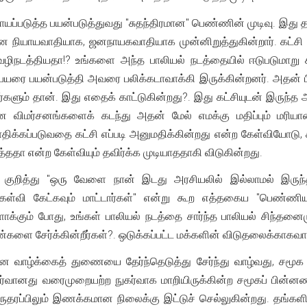
யப்படுத்த பயன்படுத்துவது "சுதந்திரமான" பெண்ணின் முடிவு. இது
ை நியாயவாதியாக, ஜனநாயகவாதியாக முன்னிறுத்துகின்றார். கட்
ழிநடத்தியதா!? உங்களை அந்த பாலியல் நடத்தையில் ஈடுபடுமாறு க
ை பயன்படுத்தி அவரை பலிக்கடாவாக்கி இருக்கின்றனர். அதன் பின்
களும் தான். இது எதைக் காட்டுகின்றது?. இது கட்சியுடன் இருந்த
விமர்சனங்களைக் கடந்து அதன் மேல் எமக்கு மதிப்பும் மரியா
ிக்கப்படுவதை கட்சி எப்படி அனுமதிக்கின்றது என்ற கேள்வியோடு,
தா என்ற கேள்வியும் தவிர்க்க முடியாததாகி விடுகின்றது.
ுறித்து "ஒரு வேளை நான் இடது அரசியலில் இல்லாமல் இருந்திர
் கேள்வி கேட்கவும் மாட்டார்கள்" என்று கூற எத்தகைய "பெண்
ாக்கும் போது, உங்கள் பாலியல் நடத்தை சார்ந்த பாலியல் சிந்
ண்களை சேர்க்கின்றீர்கள்?. ஒடுக்கப்பட்ட மக்களின் விடுதலைக்காகவ
வாழ்க்கைத் துணையை தேர்ந்தெடுத்து சேர்ந்து வாழ்வது, சமூக
நுகர்வானது வரைமுறையற்ற நுகர்வாக மாறியிருக்கின்ற சமூகப் பின்
தரப்பிலும் இணக்கமான நிலைக்கு இட்டுச் செல்லுகின்றது. தங்கள