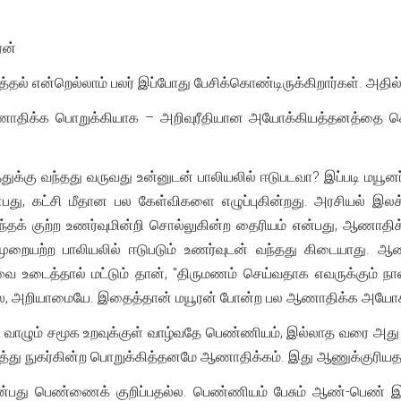
ரன்
த்தல் என்றெல்லாம் பலர் இப்போது பேசிக்கொண்டிருக்கிறார்கள். அத
ணாதிக்க பொறுக்கியாக – அறிவுரீதியான அயோக்கியத்தனத்தை கொ
துக்கு வந்தது வருவது உன்னுடன் பாலியலில் ஈடுபடவா? இப்படி மயூ
ன்பது, கட்சி மீதான பல கேள்விகளை எழுப்புகின்றது. அரசியல் இல
ந்தக் குற்ற உணர்வுமின்றி சொல்லுகின்ற தைரியம் என்பது, ஆணாதிக
முறையற்ற பாலியலில் ஈடுபடும் உணர்வுடன் வந்தது கிடையாது. ஆண
வை உடைத்தால் மட்டும் தான், "திருமணம் செய்வதாக எவருக்கும் நான
்ல, அறியாமையே. இதைத்தான் மயூரன் போன்ற பல ஆணாதிக்க அயோக்கி
்து வாழும் சமூக உறவுக்குள் வாழ்வதே பெண்ணியம், இல்லாத வரை அ
டித்து நுகர்கின்ற பொறுக்கித்தனமே ஆணாதிக்கம். இது ஆணுக்குரிய
்பது பெண்ணைக் குறிப்பதல்ல. பெண்ணியம் பேசும் ஆண்-பெண் இர