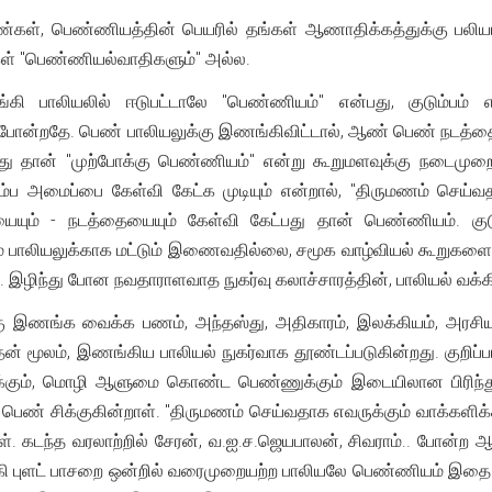
ண்கள், பெண்ணியத்தின் பெயரில் தங்கள் ஆணாதிக்கத்துக்கு 
கள் "பெண்ணியல்வாதிகளும்" அல்ல.
ி பாலியலில் ஈடுபட்டாலே "பெண்ணியம்" என்பது, குடும்பம் 
போன்றதே. பெண் பாலியலுக்கு இணங்கிவிட்டால், ஆண் பெண் நடத்தை
து தான் "முற்போக்கு பெண்ணியம்" என்று கூறுமளவுக்கு நடைமுறையற
 அமைப்பை கேள்வி கேட்க முடியும் என்றால், "திருமணம் செய்வதா
யையும் - நடத்தையையும் கேள்வி கேட்பது தான் பெண்ணியம். கு
ம் பாலியலுக்காக மட்டும் இணைவதில்லை, சமூக வாழ்வியல் கூறுகளைக
். இழிந்து போன நவதாராளவாத நுகர்வு கலாச்சாரத்தின், பாலியல் வக்கி
 இணங்க வைக்க பணம், அந்தஸ்து, அதிகாரம், இலக்கியம், அரசி
மூலம், இணங்கிய பாலியல் நுகர்வாக தூண்டப்படுகின்றது. குறிப்ப
ும், மொழி ஆளுமை கொண்ட பெண்ணுக்கும் இடையிலான பிரிந்து
் சிக்குகின்றாள். "திருமணம் செய்வதாக எவருக்கும் வாக்களிக்
ள். கடந்த வரலாற்றில் சேரன், வ.ஐ.ச.ஜெயபாலன், சிவராம்.. போன்
 புளட் பாசறை ஒன்றில் வரைமுறையற்ற பாலியலே பெண்ணியம் இதை நடை