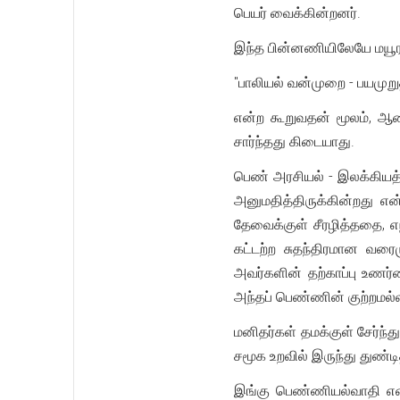
பெயர் வைக்கின்றனர்.
இந்த பின்னணியிலேயே மயூ
"பாலியல் வன்முறை - பயமுறு
என்ற கூறுவதன் மூலம், ஆ
சார்ந்தது கிடையாது.
பெண் அரசியல் - இலக்கியத்
அனுமதித்திருக்கின்றது எ
தேவைக்குள் சீரழித்ததை, எ
கட்டற்ற சுதந்திரமான வரை
அவர்களின் தற்காப்பு உணர்
அந்தப் பெண்ணின் குற்றமல
மனிதர்கள் தமக்குள் சேர்ந
சமூக உறவில் இருந்து துண்
இங்கு பெண்ணியல்வாதி என