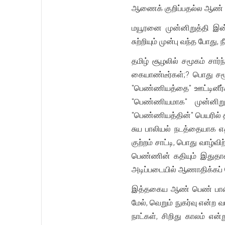
ஆணைக் குறிப்பதல்ல ஆண் - 
மயூரனை முன்னிறுத்தி இன்
சுற்றியும் முன்பு வந்த போது
தமிழ் சூழலில் சமூகம் சார
கையாண்டீர்கள்;? பொது சம
"பெண்ணியத்தை" ஊட்டினீ
"பெண்ணியமாக" முன்னிறுத
"பெண்ணியத்தின்" பெயரில் 
சுய பாலியல் நடத்தையாக எதி
குற்றம் சாட்டி, பொது வாழ
பெண்ணின் கதியும் இதுதா
அடிப்படையில் ஆணாதிக்கப் 
இத்தகைய ஆண் பெண் பாலியல
மேல், வெறும் நுகர்வு என்ற 
நாட்கள், சிறிது காலம் எ