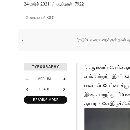
24 மார்ச் 2021
படிப்புகள்: 7922
பி.இரயாகரன் -2021
"குடும்ப வரையறைக்குள் தான் ஆ
"திருமணம் செய்வதா
TYPOGRAPHY
என்கின்றார். இவர்
MEDIUM
பாலியல் வேட்டைக்கு
DEFAULT
இதை மறுத்து "பெண்
READING MODE
தயாராகவே இருக்கின்