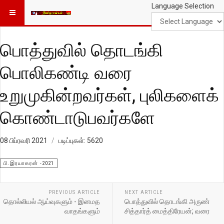
Language Selection
பொத்துவில் தொடங்கி
பொலிகண்டி வரை
உறுமுகின்றவர்கள், புலிகளைக்
கொண்டாடுபவர்களே
08 பிப்ரவரி 2021
படிப்புகள்: 5620
பி.இரயாகரன் -2021
PREVIOUS ARTICLE
NEXT ARTICLE
தொல்லியல் ஆய்வுகளும் - இனமத
பொத்துவில் தொடங்கி அருண்
வாதங்களும்
சித்தார்த் மைத்திரேயன்; வரை