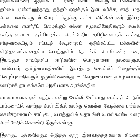
எடுக்கின்றனர். ஒடுக்கப்பட்ட ஏழை எளிய மக்களுடன் மக்களாக
தம்மை முன்னிறுத்தாது, தத்தம் ஒடுக்கும் இன, வர்க்க, சாதி, மத
அடையாளங்களுடன் போராட்டத்துக்கு காட்சியளிக்கின்றனர். இப்படி
மக்களை ஏமாற்றிப் பிழைக்கும் எல்லா சமூகவிரோதிகளும் கூடிக்
கூத்தாடிகளாக கும்மியடிக்க, அரங்கேறிய தமிழினவாதக் கூத்து,
எந்தவகையிலும் எப்படித் தேடினாலும், ஒடுக்கப்பட்ட மக்களின்
விடுதலைக்கானதல்ல. பொத்துவில் தொடங்கி பொலிகண்டி வரை
இயங்கும் சர்வதேசிய நாடுகளின் பொருளாதார நலன்களும்,
புலம்பெயர் தமிழினவாதிகளின் இனத்தை சொல்லிப் பிழைக்கும்
பிழைப்புவாதிகளும் ஒருங்கிணைந்து – வெறுமையான தமிழினவாத
உணர்ச்சி நாடகங்களே அரசியலாக அரங்கேறின.
காலகாலமாக ஏன் எதற்கு என்று கேள்வி கேட்காது வாக்குப் போடும்
பரம்பரையில் வளர்ந்த சிலர் இதில் கலந்து கொள்ள, வேடிக்கை பார்க்க
சென்றோரையும் காட்டியே, பொத்துவில் தொடங்கி பொலிகண்டி வரை
அரங்கேறிக் கொண்டு இருக்கின்றது.
இதற்குப் பதிலளிக்கும் அடுத்த சுற்று இனவாதத்துக்காக சிங்கள