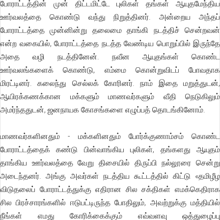
போராட்டத்தின் முன் திட்டமிட்டே புலிகள் தங்கள் ஆயுதமேந்திய
ஊர்வலத்தை கொண்டு வந்து நிறுத்தினர். அன்றைய அந்தப்
போராட்டத்தை முன்னின்று தலைமை தாங்கி நடத்திச் சென்றவன்
என்ற வகையில், போராட்டத்தை நடத்த வேண்டிய பொறுப்பில் இருந்தே
அதை வழி நடத்தினேன். நவீன ஆயுதங்கள் கொண்ட
ஊர்வலங்களைக் கொண்டு, எம்மை கொன்றுவிடப் போவதாக
மிரட்டினர். கலைந்து செல்லக் கோரினர். நாம் இதை மறுத்துடன்,
ஆயிரக்கணக்கான மக்களும் மாணவர்களும் வீதி நெடுகிலும்
அமர்ந்ததுடன், ஜனநாயக கோசங்களை எழுப்பத் தொடங்கினோம்.
மாணவர்களினதும் - மக்களினதும் போர்க்குணாம்சம் கொண்ட
போராட்டத்தைக் கண்டு பின்வாங்கிய புலிகள், தங்களது ஆயுதம்
தாங்கிய ஊர்வலத்தை வேறு திசையில் திருப்பி நல்லூரை சென்று
அடைந்தனர். அங்கு அவர்கள் நடத்திய கூட்டத்தில் கிட்டு «தமிழீழ
விடுதலைப் போராட்டத்துக்கு எதிரான சில சக்திகள் எமக்கெதிராக
சில பிரச்சாரங்களில் ஈடுபட்டிருந்த போதிலும், அவற்றுக்கு மத்தியில்
நீங்கள் எமது கோரிக்கைக்கும் எவ்வளவு ஒத்துழைப்பு