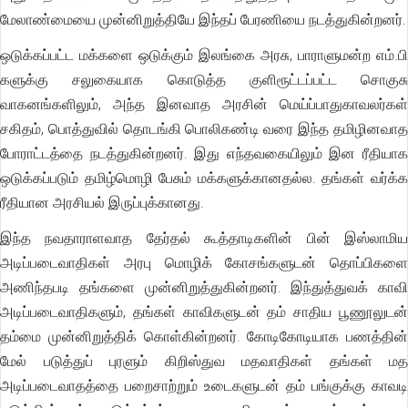
மேலாண்மையை முன்னிறுத்தியே இந்தப் பேரணியை நடத்துகின்றனர்.
ஒடுக்கப்பட்ட மக்களை ஒடுக்கும் இலங்கை அரசு, பாராளுமன்ற எம்.பி
களுக்கு சலுகையாக கொடுத்த குளிரூட்டப்பட்ட சொகுசு
வாகனங்களிலும், அந்த இனவாத அரசின் மெய்ப்பாதுகாவலர்கள்
சகிதம், பொத்துவில் தொடங்கி பொலிகண்டி வரை இந்த தமிழினவாத
போராட்டத்தை நடத்துகின்றனர். இது எந்தவகையிலும் இன ரீதியாக
ஒடுக்கப்படும் தமிழ்மொழி பேசும் மக்களுக்கானதல்ல. தங்கள் வர்க்க
ரீதியான அரசியல் இருப்புக்கானது.
இந்த நவதாராளவாத தேர்தல் கூத்தாடிகளின் பின் இஸ்லாமிய
அடிப்படைவாதிகள் அரபு மொழிக் கோசங்களுடன் தொப்பிகளை
அணிந்தபடி தங்களை முன்னிறுத்துகின்றனர். இந்துத்துவக் காவி
அடிப்படைவாதிகளும், தங்கள் காவிகளுடன் தம் சாதிய பூணூலுடன்
தம்மை முன்னிறுத்திக் கொள்கின்றனர். கோடிகோடியாக பணத்தின்
மேல் படுத்துப் புரளும் கிறிஸ்துவ மதவாதிகள் தங்கள் மத
அடிப்படைவாதத்தை பறைசாற்றும் உடைகளுடன் தம் பங்குக்கு காவடி