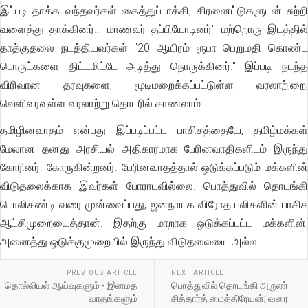
இப்படி தாக்க வந்தவர்கள் கைத்துப்பாக்கி, கிரனைட்டுகளுடன் சுற்றி
வளைத்து தாக்கினர்… மாணவர் தப்பியோடினர்" மற்றொரு இடத்தில்
தாத்குதலை நடத்தியவர்கள் "20 ஆயிரம் ரூபா பெறுமதி கொண்ட
பொருட்களை திட்டமிட்டே அடித்து நொருக்கினர்." இப்படி நடந்த
விரிவான தரவுகளை, மூடிமறைக்கப்பட்டுள்ள வரலாற்;றை,
வெளிவரவுள்ள வரலாற்று தொடரில் காணலாம்.
தமிழினவாதம் என்பது இப்படிப்பட்ட பாசிசத்தையே, தமிழ்மக்கள்
மேலான தனது அரசியல் அதிகாரமாக பேரினவாதிகளிடம் இருந்து
கோரினர். கோருகின்றனர். பேரினவாதத்தால் ஒடுக்கப்படும் மக்களின்
விடுதலைக்காக இவர்கள் போராடவில்லை. பொத்துவில் தொடங்கி
பொலிகண்டி வரை முன்வைப்பது, ஜனநாயக விரோத புலிகளின் பாசிச
ஆட்சிமுறையைத்தான். இதற்கு மாறாக ஒடுக்கப்பட்ட மக்களின்,
அனைத்து ஒடுக்குமுறையில் இருந்து விடுதலையை அல்ல.
PREVIOUS ARTICLE
NEXT ARTICLE
தொல்லியல் ஆய்வுகளும் - இனமத
பொத்துவில் தொடங்கி அருண்
வாதங்களும்
சித்தார்த் மைத்திரேயன்; வரை