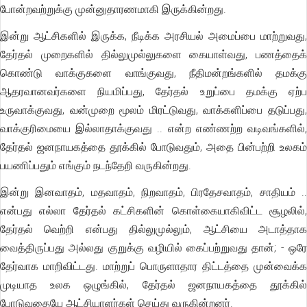
போன்றவற்றுக்கு முன்னுதாரணமாகி இருக்கின்றது.
இன்று ஆட்சிகளில் இருக்க, நீடிக்க அரசியல் அமைப்பை மாற்றுவது,
தேர்தல் முறைகளில் தில்லுமுல்லுகளை கையாள்வது, பணத்தைக்
கொண்டு வாக்குகளை வாங்குவது, நீதிமன்றங்களில் தமக்கு
ஆதரவானவர்களை நியமிப்பது, தேர்தல் உறுப்பை தமக்கு ஏற்ப
உருவாக்குவது, வன்முறை மூலம் மிரட்டுவது, வாக்களிப்பை தடுப்பது,
வாக்குரிமையை இல்லாதாக்குவது .. என்ற எண்ணற்ற வடிவங்களில்,
தேர்தல் ஜனநாயகத்தை தூக்கில் போடுவதும், அதை பின்பற்றி உலகம்
பயணிப்பதும் எங்கும் நடந்தேறி வருகின்றது.
இன்று இனவாதம், மதவாதம், நிறவாதம், பிரதேசவாதம், சாதியம் ..
என்பது எல்லா தேர்தல் கட்சிகளின் கொள்கையாகிவிட்ட சூழலில்,
தேர்தல் வெற்றி என்பது தில்லுமுல்லும், ஆட்சியை அடாத்தாக
வைத்திருப்பது அல்லது குறுக்கு வழியில் கைப்பற்றுவது தான்; - ஒரே
தேர்வாக மாறிவிட்டது. மாற்றுப் பொருளாதார திட்டத்தை முன்வைக்க
முடியாத உலக ஒழுங்கில், தேர்தல் ஜனநாயகத்தை தூக்கில்
போடுவதையே ஆட்சியாளர்கள் செய்து வருகின்றனர்.