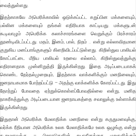
வைத்துள்ளது.
இதற்காகவே அமெரிக்காவில் ஒடுக்கப்பட்ட கறுப்பின மக்களையும்,
பல்லின மக்களையும் தங்கள் எதிரியாக காட்டியது. மக்களுடன்
கூடிவாழும் அமெரிக்க கலாச்சாரங்களை வெறுக்கும் பிரச்சாரம்
தூண்டிவிடப்பட்டது. மதம், இனம், பால், நிறம் .. என்று எல்லாவிதமான
குறுகிய மனப்பாங்குகளும் கிளறிவிடப்பட்டுள்ளது. கிறிஸ்துவ பாலியல்
கோட்பாட்டை மீறிய பாலியல் உறவை எல்லாம், கிறிஸ்துவத்துக்கு
எதிரானதாக முன்னிறுத்தி இருக்கின்றது. இதை அடிப்படையாகக்
கொண்ட தேர்தல்முறையும், இதற்காக வாக்களிக்கும் மனநிலையும்,
ஜனநாயகமாக போற்றப்பட்டு – அதற்கு வாக்களிக்க கோரப்பட்டது. இது
தோற்றுப் போவதை ஏற்றுக்கொள்ளப்போவதில்லை என்று, மனித
நாகரீகத்துக்கு அடிப்படையான ஜனநாயகத்தை சவாலுக்கு உள்ளாக்கி
இருக்கின்றது.
இதுதான் அமெரிக்க மேலாதிக்க மனநிலை என்று கருதுமளவுக்கு,
வர்க்க ரீதியான அமெரிக்க உலக மேலாதிக்கமே உலக ஒழுங்கு என்று
கூறுமளவுக்கு – பிறநாடுகளின் சுயாதீனத்தை மறுதளிக்கும்