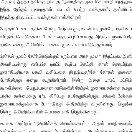
அவரை இந்த பதவிக்கு நான்கு ஆண்டுக்கு முன் கொண்டு வந்ததும்,
இந்த தேர்தல் முறைதான். பைடன் பெற்ற வாக்குகள், தன்னிடம்
இருந்து திருடப்பட்ட வாக்குகள் என்கின்றார்.
தேர்தல் பிரச்சாரத்தின் போது, தேர்தல் முடிவுகள் வரமுன்பே, பதவியை
விட்டுக் கொடுக்கமாட்டேன் - எந்த வழியிலாவது அடுத்த ஜனாதிபதி
தானே என்று, அமெரிக்க மக்கள் முன் சவால் விடுத்துள்ளார்.
தேர்தல் மூலம் தேர்ந்தெடுக்கும் உறுப்பாக அரச முறை இருப்பது, இனி
அவசியமற்றது என்பதே டிரம்ப் கூறிய செய்தி. தான் தொடர்ந்து
ஜனாதிபதியாக பதவி வகிப்பதை திருடுவதற்கே, தேர்தல் துணை
போகின்றது என்று கூறுகின்றார். இன்று இதை டிரம்ப் மட்டும்
கூறவில்லை - பெரும்பாலான நாடுகளில் தேர்தல் ஜனநாயகத்தை தமது
பாசிச தன்மைக்கு ஏற்ப திரிப்பது நடதேறுகின்றது. மக்கள் தேர்தல்
ஜனநாயகத்துக்காக போராடுவது அதிகரித்து வருகின்றது. இதுவே
இன்று அமெரிக்காவில் அம்மணமாகி இருக்கின்றது.
உலகை மிரட்டும் அமெரிக்கக் கொள்கையும் - அதன் மனநிலையும்,
தேர்தல்முறை மீது தாவி இருக்கின்றது. அடாத்தாகவே தேர்தல்