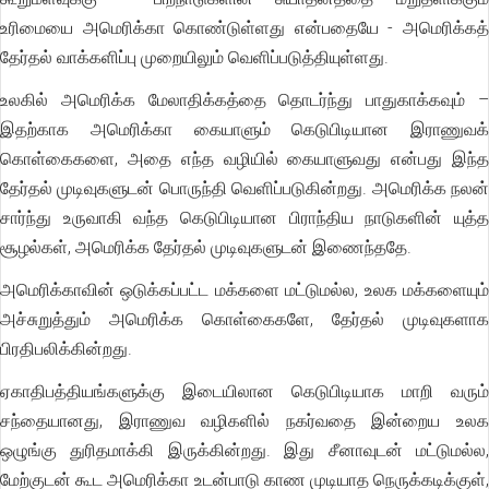
உரிமையை அமெரிக்கா கொண்டுள்ளது என்பதையே - அமெரிக்கத்
தேர்தல் வாக்களிப்பு முறையிலும் வெளிப்படுத்தியுள்ளது.
உலகில் அமெரிக்க மேலாதிக்கத்தை தொடர்ந்து பாதுகாக்கவும் –
இதற்காக அமெரிக்கா கையாளும் கெடுபிடியான இராணுவக்
கொள்கைகளை, அதை எந்த வழியில் கையாளுவது என்பது இந்த
தேர்தல் முடிவுகளுடன் பொருந்தி வெளிப்படுகின்றது. அமெரிக்க நலன்
சார்ந்து உருவாகி வந்த கெடுபிடியான பிராந்திய நாடுகளின் யுத்த
சூழல்கள், அமெரிக்க தேர்தல் முடிவுகளுடன் இணைந்ததே.
அமெரிக்காவின் ஒடுக்கப்பட்ட மக்களை மட்டுமல்ல, உலக மக்களையும்
அச்சுறுத்தும் அமெரிக்க கொள்கைகளே, தேர்தல் முடிவுகளாக
பிரதிபலிக்கின்றது.
ஏகாதிபத்தியங்களுக்கு இடையிலான கெடுபிடியாக மாறி வரும்
சந்தையானது, இராணுவ வழிகளில் நகர்வதை இன்றைய உலக
ஒழுங்கு துரிதமாக்கி இருக்கின்றது. இது சீனாவுடன் மட்டுமல்ல,
மேற்குடன் கூட அமெரிக்கா உடன்பாடு காண முடியாத நெருக்கடிக்குள்,