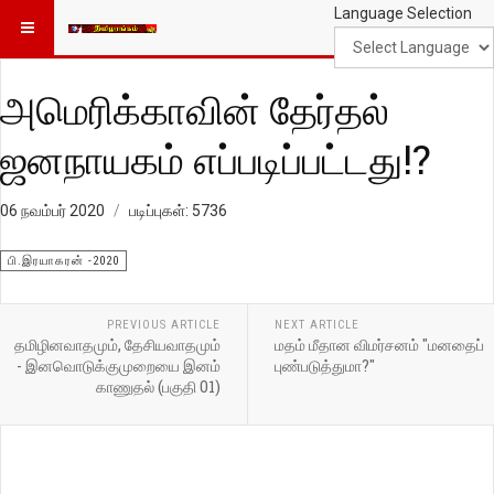
Language Selection
அமெரிக்காவின் தேர்தல்
ஜனநாயகம் எப்படிப்பட்டது!?
06 நவம்பர் 2020
படிப்புகள்: 5736
பி.இரயாகரன் -2020
PREVIOUS ARTICLE
NEXT ARTICLE
தமிழினவாதமும், தேசியவாதமும்
மதம் மீதான விமர்சனம் "மனதைப்
- இனவொடுக்குமுறையை இனம்
புண்படுத்துமா?"
காணுதல் (பகுதி 01)