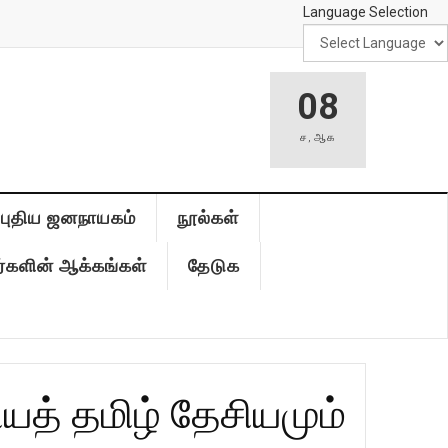
Language Selection
08
ச
,
ஆக
புதிய ஜனநாயகம்
நூல்கள்
்களின் ஆக்கங்கள்
தேடுக
யத் தமிழ் தேசியமும்