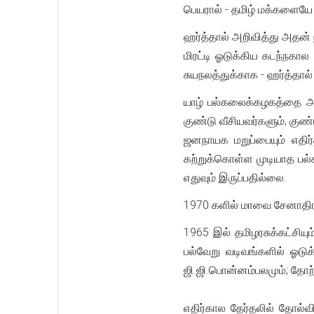
பெயரால் - தமிழ் மக்களைய
ஹர்த்தால் அறிவித்து அதன்
மிரட்டி ஓடுக்கிய கடந்நகால
சுயநலத்துக்காக - ஹர்த்தால்
யாழ் பல்கலைக்கழகத்தை அம
குண்டு வீசியவர்களும், குண
ஜனநாயக மறுப்பையும் எதிர்
கற்றுக்கொள்ள முடியாத பல
எதுவும் இருப்பதில்லை.
1970 களில் மாவை சேனாதிர
1965 இல் தமிழரசுக்கட்சியு
பல்வேறு வடிவங்களில் ஓடுக
ஜி.ஜி.பொன்னம்பலமும்; தோற்
எதிர்கால தேர்தலில் தோல்