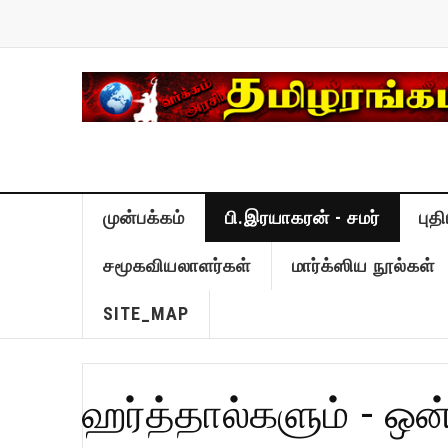
முன்பக்கம்
பி.இரயாகரன் - சமர்
புத
சமூகவியலாளர்கள்
மார்க்ஸிய நூல்கள்
SITE_MAP
ஹர்த்தால்களும் - ஒன