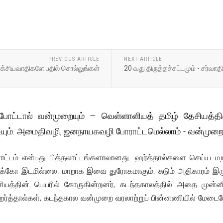
PREVIOUS ARTICLE
NEXT ARTICLE
ர்க்சியவாதிகளே பதில் சொல்லுங்கள்
20 வது திருத்தச்சட்டமும் - சர்வாத
ப் போட்டால் வன்முறையும் – வெள்ளாளியத் தமிழ் தேசியத்த
யும். அமைதிவழி, ஜனநாயகவழி போராட்டமெல்லாம் - வன்முறை அ
ம் என்பது பித்தலாட்டங்களாலானது. ஹர்த்தால்களை செய்ய மறுத்
கோ இடமில்லை. மாறாக இவை துரோகமாகும். சுடும் அதிகாரம் இருந்த
ியத்தின் பெயரில் கோருகின்றனர், கடந்தகாலத்தில் அதை முன்
ஹர்த்தால்கள், கடந்தகால வன்முறை வரலாற்றுப் பின்னணியில் மேட