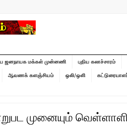
ிய ஜனநாயக மக்கள் முன்னணி
புதிய கலாச்சாரம்
ஆவணக் களஞ்சியம்
ஒலி/ஒளி
கட்டுரையாளர
்றுபட முனையும் வெள்ளாளி