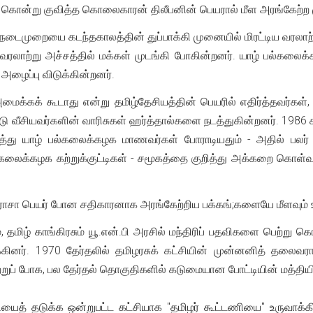
ே கொன்று குவித்த கொலைகாரன் திலீபனின் பெயரால் மீள அரங்கேற்ற
 நடைமுறையை கடந்தகாலத்தின் துப்பாக்கி முனையில் மிரட்டிய வரலா
 வரலாற்று அச்சத்தில் மக்கள் முடங்கி போகின்றனர். யாழ் பல்கலைக
 அழைப்பு விடுக்கின்றனர்.
ைக்கக் கூடாது என்று தமிழ்தேசியத்தின் பெயரில் எதிர்த்தவர்கள
்டு வீசியவர்களின் வாரிசுகள் ஹர்த்தால்களை நடத்துகின்றனர். 1986
த்து யாழ் பல்கலைக்கழக மாணவர்கள் போராடியதும் - அதில் பலர் பி
்கலைக்கழக கற்றுக்குட்டிகள் - சமூகத்தை குறித்து அக்கறை கொள்
ாசா பெயர் போன சதிகாரனாக அரங்கேற்றிய பக்கங்;களையே மீளவும் 
ம், தமிழ் காங்கிரசும் யூ.என்.பி அரசில் மந்திரிப் பதவிகளை பெற்று
்கினர். 1970 தேர்தலில் தமிழரசுக் கட்சியின் முன்னனித் தலைவரா
றுப் போக, பல தேர்தல் தொகுதிகளில் கடுமையான போட்டியின் மத்தியில
வியைத் தடுக்க ஒன்றுபட்ட கட்சியாக "தமிழர் கூட்டணியை" உருவாக