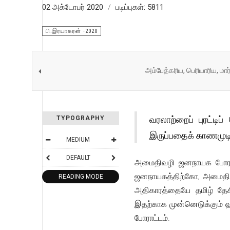
02 அக்டோபர் 2020
படிப்புகள்: 5811
பி.இரயாகரன் -2020
அம்பேத்கரிய, பெரியாரிய, மா
வரலாற்றைப் புரட்டி
TYPOGRAPHY
இருப்பதைக் காணமுடி
MEDIUM
DEFAULT
அமைதிவழி ஜனநாயக போராட்ட
ஜனநாயகத்திற்கோ, அமைதிக்
READING MODE
அதிகாரத்தையே தமிழ் தேச
இதற்காக முன்னெடுக்கும் 
போராட்டம்.