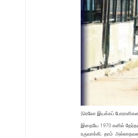
(ரெலோ இயக்கப் போராளிகளை 
இதையே 1970 களில் தேர்தலி
உருவாக்கி, தாம் அல்லாத