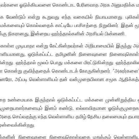
வர்களை ஓடுக்கியவனை கொண்டாட பேரினவாத அரசு அனுமதிக்க மறுப
க வேண்டும் என்று கூறுவது எந்த வகையில் நியாயமானது. புலிக
 மக்களையும் கொல்வதைக் காட்டியே பாசிசத்தை நிறுவினர். இதன் மூல
ுக்கு நிகரானது, இன்றைய ஹர்த்தால்களின் அரசியல் பின்னணி.
்ள முடியாதா என்று கேட்கின்றவர்கள் அறியாமையில் இருந்து அக்
ளாளியமானது, ஒடுக்கப்பட்ட தமிழனின் நினைவுகளை நினைவுகொள
ன்றது. ஹர்த்தால் மூலம் பொது மக்களை மிரட்டுகின்றது. ஹர்த்தாலி
்களை கொன்று குவித்ததைக் கொண்டாடக் கோருகின்றனர். "அசுரர்களை" 
்றனரோ, அப்படி வெள்ளாளியம் தன் வன்முறையிலான சமூக ஆதிக்
கறை உண்மையாக இருந்தால் ஒடுக்கப்பட்ட மக்களை முன்னிறுத்தி
்குமுறையாளர்களையும் இனம் கண்டு, எல்லாவிதமான ஓடுக்குமுறைகளை
 அதை செய்வதற்கு எந்த வெள்ளாளிய தமிழ் தேசிய தலைமையும் தய
ுன்வைக்கின்றது.
ழ்மக்களின் நினைவுகளை நினைவுகொள்வதை மறுக்கும் வெள்ளாளியத