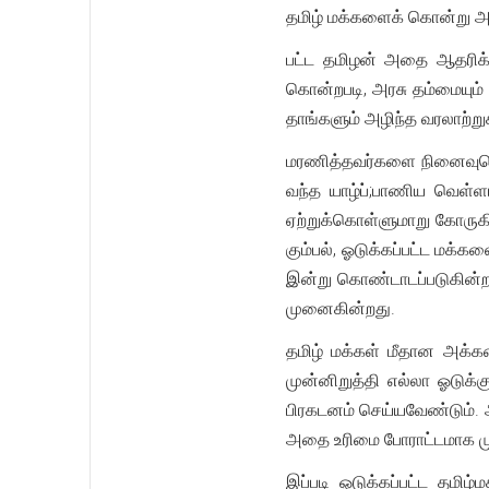
தமிழ் மக்களைக் கொன்று அ
பட்ட தமிழன் அதை ஆதரிக்
கொன்றபடி, அரசு தம்மையும்
தாங்களும் அழிந்த வரலாற்ற
மரணித்தவர்களை நினைவுகொள
வந்த யாழ்ப்;பாணிய வெள்
ஏற்றுக்கொள்ளுமாறு கோருகி
கும்பல், ஓடுக்கப்பட்ட மக
இன்று கொண்டாடப்படுகின
முனைகின்றது.
தமிழ் மக்கள் மீதான அக்
முன்னிறுத்தி எல்லா ஓடுக
பிரகடனம் செய்யவேண்டும்.
அதை உரிமை போராட்டமாக ம
இப்படி ஓடுக்கப்பட்ட தமி