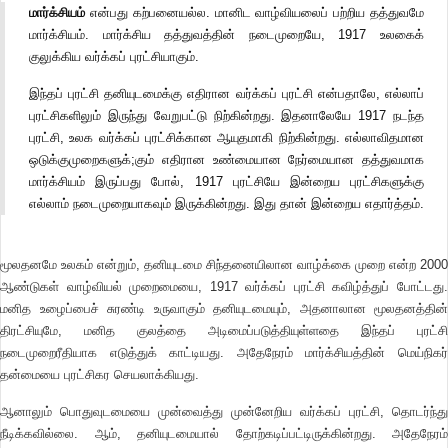
மார்க்சியம்
என்பது கற்பனையல்ல. மானிட வாழ்வியலைப் பற்றிய தத்துவமே
மார்க்சியம். மார்க்சிய தத்துவத்தின் நடைமுறையே, 1917 உலகைக்
குலுக்கிய வர்க்கப் புரட்சியாகும்.
இந்தப் புரட்சி தனியுடமைக்கு எதிரான வர்க்கப் புரட்சி என்பதாலே, எல்லாப்
புரட்சிகளிலும் இருந்து வேறுபட்டு நிற்கின்றது. இதனாலேயே 1917 நடந்த
புரட்சி, உலக வர்க்கப் புரட்சிக்கான ஆயுதமாகி நிற்கின்றது. எல்லாவிதமான
ஒடுக்குமுறைகளுக்;கும் எதிரான உண்மையான நேர்மையான தத்துவமாக
மார்க்சியம் இருப்பது போல், 1917 புரட்சியே இன்றைய புரட்சிகளுக்கு
எல்லாம் நடைமுறையாகவும் இருக்கின்றது. இது தான் இன்றைய எதார்த்தம்.
மூலதனமே உலகம் என்றும், தனியுடமை சிந்தனையிலான வாழ்க்கை முறை என்ற 2000
ஆண்டுகள் வாழ்வியல் முறைமையை, 1917 வர்க்கப் புரட்சி கவிழ்த்துப் போட்டது.
மனித உழைப்பைச் சுரண்டி உருவாகும் தனியுடமையும், அதனாலான மூலதனத்தின்
திரட்சியுமே, மனித குலத்தை அடிமைப்படுத்தியுள்ளதை இந்தப் புரட்சி
நடைமுறைரீதியாக எடுத்துக் காட்டியது. அதேநேரம் மார்க்சியத்தின் மெய்நிகர்
தன்மையை புரட்சிகர செயலாக்கியது.
ஆனாலும் பொதுவுடமையை முன்வைத்து முன்னேறிய வர்க்கப் புரட்சி, தொடர்ந்து
நீடிக்கவில்லை. ஆம், தனியுடமையால் தோற்கடிப்பட்டிருக்கின்றது. அதேநேரம்