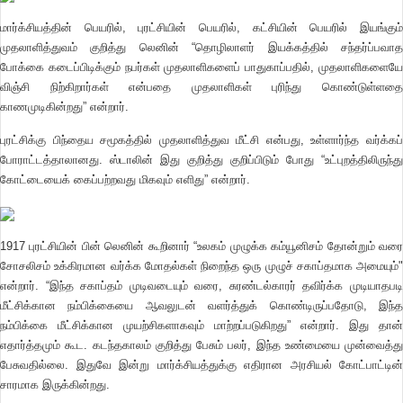
மார்க்சியத்தின் பெயரில், புரட்சியின் பெயரில், கட்சியின் பெயரில் இயங்கும்
முதலாளித்துவம் குறித்து லெனின் “தொழிலாளர் இயக்கத்தில் சந்தர்ப்பவாத
போக்கை கடைப்பிடிக்கும் நபர்கள் முதலாளிகளைப் பாதுகாப்பதில், முதலாளிகளையே
விஞ்சி நிற்கிறார்கள் என்பதை முதலாளிகள் புரிந்து கொண்டுள்ளதை
காணமுடிகின்றது” என்றார்.
புரட்சிக்கு பிந்தைய சமூகத்தில் முதலாளித்துவ மீட்சி என்பது, உள்ளார்ந்த வர்க்கப்
போராட்டத்தாலானது. ஸ்டாலின் இது குறித்து குறிப்பிடும் போது “உட்புறத்திலிருந்து
கோட்டையைக் கைப்பற்றவது மிகவும் எளிது” என்றார்.
1917 புரட்சியின் பின் லெனின் கூறினார் “உலகம் முழுக்க கம்யூனிசம் தோன்றும் வரை
சோசலிசம் உக்கிரமான வர்க்க மோதல்கள் நிறைந்த ஒரு முழுச் சகாப்தமாக அமையும்"
என்றார். “இந்த சகாப்தம் முடிவடையும் வரை, சுரண்டல்காரர் தவிர்க்க முடியாதபடி
மீட்சிக்கான நம்பிக்கையை ஆவலுடன் வளர்த்துக் கொண்டிருப்பதோடு, இந்த
நம்பிக்கை மீட்சிக்கான முயற்சிகளாகவும் மாற்றப்படுகிறது” என்றார். இது தான்
எதார்த்தமும் கூட. கடந்தகாலம் குறித்து பேசும் பலர், இந்த உண்மையை முன்வைத்து
பேசுவதில்லை. இதுவே இன்று மார்க்சியத்துக்கு எதிரான அரசியல் கோட்பாட்டின்
சாரமாக இருக்கின்றது.