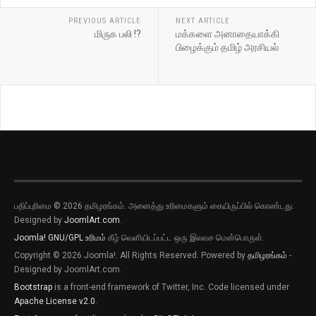
PREVIOUS ARTICLE
NEXT ARTICLE
மிருக பலி !?
மக்களை அனாதையாக்கி
பிழைக்கும் தமிழ் அரசியல்
பதிப்புரிமை © 2026 தமிழரங்கம். அனைத்து உரிமைகளும் கையிருப்பில் கொண்டது.
Designed by
JoomlArt.com
.
Joomla!
GNU/GPL உரிமம்
கீழ் வெளியிடப்பட்ட ஒரு இலவச மென்பொருள்.
Copyright © 2026 Joomla!. All Rights Reserved. Powered by
தமிழரங்கம்
-
புதிய இடுகைகளுக்கான அறிவிப்புகளை
Designed by JoomlArt.com.
பெறவிரும்பின் விருப்பு அழுத்தியை அழுத்தி
Bootstrap
is a front-end framework of Twitter, Inc. Code licensed under
தெரிவிக்கவும்
Apache License v2.0
.