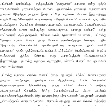
புரட்சியின் தோல்விக்கு தத்துவத்தின் "தவறுகளே" காரணம் என்று குற்றம்
சாட்டுகின்றனர். முதலாளித்துவ மீட்சியை மூடிமறைக்க முனையும் அற்பதனமான
திரிபுகள். அதேநேரம் தவறுகள் இன்றி புரட்சி நடப்பதில்லை. லெனின் இந்த குறித்து
கூறும் போது “விசயத்தின் சாராம்சத்தை எடுத்துக் கொண்டோமானால், ஒரு புதிய
உற்பத்திமுறை, தொடர்ந்து பின்னடைவுகளையும், தவறுகளையும், தோல்விகளையும்
சந்திக்காமல் உடனே வேர்பிடித்து நிலைபெற்றதாக வரலாறு உண்டா?” என்று
கேட்கின்றார். ஆம் தவறுகள், பின்னடைவுகள், தோல்விகள் ஊடாகவே, புரட்சிக்கு
பிந்தைய வர்க்கப் போராட்டத்தை லெனின் முன்னெடுத்துச் சென்றார். புதிய
அனுபவமற்ற விடையங்களில் முன்னேறும்போது, தவறுகளை இனம் கண்டு
களைவதன் மூலம், முன்னேறுவதே பாட்டாளி வர்க்கத்தின் இயங்கியலாகும். இதுவே
கடந்தகாலம் குறித்த இன்றைய எமது போராட்டத்தின் இயங்கியலாகவும்
இருக்கின்றது. புரட்சிக்கு பிந்தைய சமூகத்தில், வர்க்கப் போராட்டமே புரட்சியின்
நாதமாக இருந்தது.
புரட்சிக்கு பிந்தைய வர்க்கப் போராட்டத்தை மறுப்பதும், வர்க்கப் போராட்டத்தை
தவறாக காட்டுவதும், தனியுடமையை ஆதரிக்கின்ற போலி "மார்க்சிய"
சிந்தனைமுறையாக இருக்கின்றது. நடந்த வர்க்கப் போராட்டம் குறித்து
அவதூறுகளைக் கொண்டே, இன்று போராடுகின்றவர்கள் மீதான அரசியல்
விவாதங்களாக்குகின்றனர். இது போன்றவற்றை பற்றி லெனின் “அவதூறின் அரசியல்
முக்கியத்துவம்” என்ற கட்டுரையில் “அரசியல் அவதூறு பல சமயங்களில் சித்தாந்த