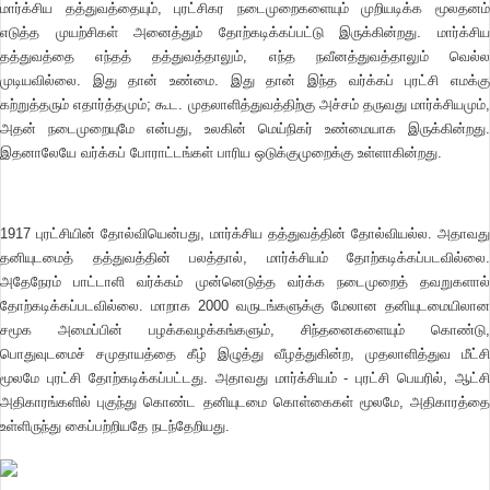
மார்க்சிய தத்துவத்தையும், புரட்சிகர நடைமுறைகளையும் முறியடிக்க மூலதனம்
எடுத்த முயற்சிகள் அனைத்தும் தோற்கடிக்கப்பட்டு இருக்கின்றது. மார்க்சிய
தத்துவத்தை எந்தத் தத்துவத்தாலும், எந்த நவீனத்துவத்தாலும் வெல்ல
முடியவில்லை. இது தான் உண்மை. இது தான் இந்த வர்க்கப் புரட்சி எமக்கு
கற்றுத்தரும் எதார்த்தமும்; கூட. முதலாளித்துவத்திற்கு அச்சம் தருவது மார்க்சியமும்,
அதன் நடைமுறையுமே என்பது, உலகின் மெய்நிகர் உண்மையாக இருக்கின்றது.
இதனாலேயே வர்க்கப் போராட்டங்கள் பாரிய ஒடுக்குமுறைக்கு உள்ளாகின்றது.
1917 புரட்சியின் தோல்வியென்பது, மார்க்சிய தத்துவத்தின் தோல்வியல்ல. அதாவது
தனியுடமைத் தத்துவத்தின் பலத்தால், மார்க்சியம் தோற்கடிக்கப்படவில்லை.
அதேநேரம் பாட்டாளி வர்க்கம் முன்னெடுத்த வர்க்க நடைமுறைத் தவறுகளால்
தோற்கடிக்கப்படவில்லை. மாறாக 2000 வருடங்களுக்கு மேலான தனியுடமையிலான
சமூக அமைப்பின் பழக்கவழக்கங்களும், சிந்தனைகளையும் கொண்டு,
பொதுவுடமைச் சமுதாயத்தை கீழ் இழுத்து வீழத்துகின்ற, முதலாளித்துவ மீட்சி
மூலமே புரட்சி தோற்கடிக்கப்பட்டது. அதாவது மார்க்சியம் - புரட்சி பெயரில், ஆட்சி
அதிகாரங்களில் புகுந்து கொண்ட தனியுடமை கொள்கைகள் மூலமே, அதிகாரத்தை
உள்ளிருந்து கைப்பற்றியதே நடந்தேறியது.