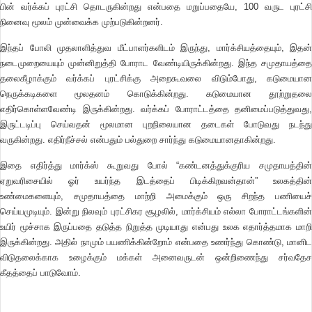
பின் வர்க்கப் புரட்சி தொடருகின்றது என்பதை மறுப்பதையே, 100 வருட புரட்சி
நினைவு மூலம் முன்வைக்க முற்படுகின்றனர்.
இந்தப் போலி முதலாளித்துவ மீட்பாளர்களிடம் இருந்து, மார்க்சியத்தையும், இதன்
நடைமுறையையும் முன்னிறுத்தி போராட வேண்டியிருக்கின்றது. இந்த சமுதாயத்தை
தலைகீழாக்கும் வர்க்கப் புரட்சிக்கு அறைகூவலை விடும்போது, கடுமையான
நெருக்கடிகளை மூலதனம் கொடுக்கின்றது. கடுமையான தூற்றுதலை
எதிர்கொள்ளவேண்டி இருக்கின்றது. வர்க்கப் போராட்டத்தை தனிமைப்படுத்துவது,
இருட்டடிப்பு செய்வதன் மூலமான புறநிலையான தடைகள் போடுவது நடந்து
வருகின்றது. எதிர்நீச்சல் என்பதும் பல்துறை சார்ந்து கடுமையானதாகின்றது.
இதை எதிர்த்து மார்க்ஸ் கூறுவது போல் “கண்டனத்துக்குரிய சமுதாயத்தின்
ஏறுவரிசையில் ஓர் உயர்ந்த இடத்தைப் பிடிக்கிறவன்தான்” உலகத்தின்
உண்மைகளையும், சமுதாயத்தை மாற்றி அமைக்கும் ஒரு சிறந்த பணியைச்
செய்யமுடியும். இன்று நிலவும் புரட்சிகர சூழலில், மார்க்சியம் எல்லா போராட்டங்களின்
உயிர் மூச்சாக இருப்பதை தடுத்த நிறுத்த முடியாது என்பது உலக எதார்த்தமாக மாறி
இருக்கின்றது. அதில் நாமும் பயணிக்கின்றோம் என்பதை உணர்ந்து கொண்டு, மானிட
விடுதலைக்காக உழைக்கும் மக்கள் அனைவருடன் ஒன்றிணைந்து சர்வதேச
கீதத்தைப் பாடுவோம்.