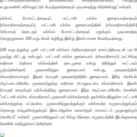
ஒட்டாண்டித்தனத்தையும், நிர்க்கதியையும், வெறித்தனத்தையும், அவதூறு
கூறுபவனின் எரிச்சலூட்டும் பேடித்தனத்தையும் மூடிமறைத்து விடுகின்றது” என்றார்.
வர்க்கப் போராட்டத்தையும், பாட்டாளி வர்க்க ஜனநாயகத்தையும்
(சர்வாதிகாரத்தையும்), பாட்டாளி வர்க்க ஜனநாயகத்தின் (சர்வாதிகாரத்தின்)
பின்பாகத் தொடரும் வர்க்கப் போராட்டத்தையும் மறுக்கும், மூடிமறைத்த
அவதூறுகளை 100 வருடங்கள் கழித்து இன்று இனம் காண வேண்டியுள்ளது.
100 வருடத்துக்கு முன் பாட்டாளி வர்க்கம் அதிகாரத்தைக் கைப்பற்றியவுடன் புரட்சி
முடிந்து விட்டது என்பதும், பாட்டாளி வர்க்க ஜனநாயகம் (சர்வாதிகாரம்) புரட்சிக்கு
எதிரான அதிகார வர்க்கத்தின் நடைமுறை என்று திரித்துக் காட்டவும்
முற்படுகின்றனர். முதலாளித்துவ ஜனநாயகம் என்பது, மூலதனத்தின்
சர்வாதிகாரமாகும். இதன் பொருள் மூலதனத்திற்கே ஜனநாயகம். இதே அரசியல்
அடிப்படையிலேயே மூலதனத்துக்கு எதிரான பொதுவுடமை சர்வாதிகாரம். இதன்
பொருள் உழைக்கும் வர்க்கத்திற்கு ஜனநாயகம். இந்த அடிப்படையிலேயே லெனின்
“பாட்டாளி வர்க்க சர்வாதிகாரம் முதலாளி வர்க்கத்தைத் தூக்கியெறிந்துள்ள பாட்டாளி
வர்க்கத்துக்கு மட்டுமல்ல, முதலாளித்துவத்துக்கும் வர்க்கமற்ற சமுதாயத்துக்கும்
அதாவது கம்யூனிசத்துக்கும் இடையிலுள்ள வரலாற்றுக் காலகட்டம் முழுவதுக்கும்
அவசியம்” என்றார். முதலாளித்துவம் புரட்சிக்கு பிந்தைய சமுதாயத்தில் இயங்குவதை
லெனின் எடுத்துக்காட்டுகின்றார்.