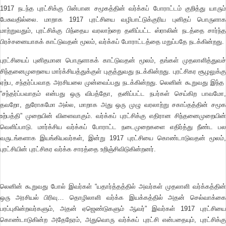
1917 நடந்த புரட்சிக்கு பின்பான சமூகத்தின் வர்க்கப் போராட்டம் குறித்து யாரும்
பேசுவதில்லை. மாறாக 1917 புரட்சியை வழிபாட்டுக்குரிய புனிதப் பொருளாக
மாற்றுவதும், புரட்சிக்கு பிந்தைய வரலாற்றை தனிப்பட்ட ஸ்ராலின் நடத்தை சார்ந்த
பிரச்சனையாகக் காட்டுவதன் மூலம், வர்க்கப் போராட்டத்தை மறுப்பதே நடக்கின்றது.
புரட்சியைப் புனிதமான பொருளாகக் காட்டுவதன் மூலம், தங்கள் முதலாளித்துவச்
சிந்தனைமுறையை மார்க்சியத்துக்குள் புகுத்துவது நடக்கின்றது. புரட்சிகர சூழலுக்கு
ஏற்ப, சந்தர்ப்பவாத அரசியலை முன்வைப்பது நடக்கின்றது. லெனின் கூறுவது இந்த
“சந்தர்ப்பவாதம் என்பது ஒரு விபத்தோ, தனிப்பட்ட நபர்கள் செய்கிற பாவமோ,
தவறோ, துரோகமோ அல்ல, மாறாக அது ஒரு முழு வரலாற்று சகாப்தத்தின் சமூக
உற்பத்தி” முறையின் விளைவாகும். வர்க்கப் புரட்சிக்கு எதிரான சிந்தனைமுறையின்
வெளிப்பாடு. மார்க்சிய வர்க்கப் போராட்ட நடைமுறைகளை எதிர்த்து நீண்ட பல
வருடங்களாக இயங்கியவர்கள், இன்று 1917 புரட்சியை கொண்டாடுவதன் மூலம்,
புரட்சியின் புரட்சிகர வர்க்க சாரத்தை உறிஞ்சிவிடுகின்றனர்.
லெனின் கூறுவது போல் இவர்கள் “யதார்த்தத்தில் அவர்கள் முதலாளி வர்க்கத்தின்
ஒரு அரசியல் பிரிவு… தொழிலாளி வர்க்க இயக்கத்தில் அதன் செல்வாக்கை
பரப்புகின்றவர்களும், அதன் ஏஜெண்டுகளும் ஆவர்” இவர்கள் 1917 புரட்சியை
கொண்டாடுகின்ற அதேநேரம், அதுவொரு வர்க்கப் புரட்சி என்பதையும், புரட்சிக்கு