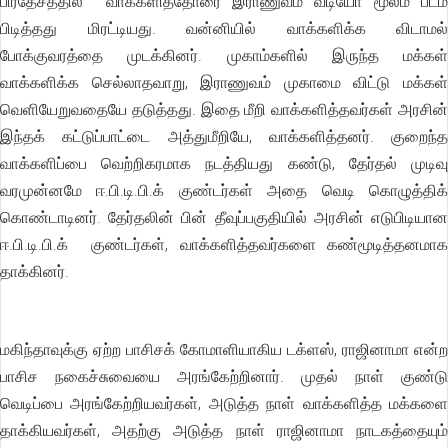
பிரதேசத்தில் வாக்களித்தோரை இராணுவம் வீடியோ மூலம் படம்
பிடித்தது மிரட்டியது. வன்னியில் வாக்களிக்க விடாமல்
போக்குவரத்தை முடக்கினர். முகாம்களில் இருந்த மக்கள்
வாக்களிக்க செல்லாதவாறு, இராணுவம் முகாமை விட்டு மக்கள்
வெளியேறுவதையே தடுத்தது. இதை மீறி வாக்களித்தவர்கள் அரசின்
இந்தக் கட்டுப்பாட்டை அத்துமீறியே, வாக்களித்தனர். குறைந்த
வாக்களிப்பை வெற்றிகரமாக நடத்தியது கண்டு, தேர்தல் முடிவு
வரமுன்னமே ஈ.பி.டி.பி.க் குண்டர்கள் அதை வெடி கொழுத்திக்
கொண்டாடினர். தேர்தலின் பின் தீவுப்பகுதியில் அரசின் எடுபிடியான
ஈ.பி.டி.பி.க் குண்டர்கள், வாக்களித்தவர்களை கண்மூடித்தனமாக
தாக்கினர்.
மகிந்தாவுக்கு ஏற்ற பாசிசக் கோமாளியாகிய டக்ளஸ், ராஜினாமா என்ற
பாசிச நகைச்சுவையை அரங்கேற்றினார். முதல் நாள் குண்டு
வெடிப்பை அரங்கேற்றியவர்கள், அடுத்த நாள் வாக்களித்த மக்களை
தாக்கியவர்கள், அதற்கு அடுத்த நாள் ராஜினாமா நாடகத்தையும்