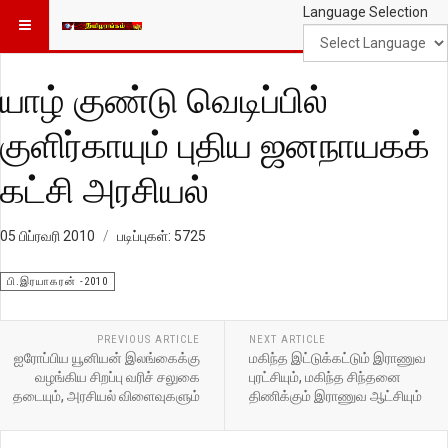
Language Selection
யாழ் குண்டு வெடிப்பில்
குளிர்காயும் புதிய ஜனநாயகக்
கட்சி அரசியல்
05 பிப்ரவரி 2010
படிப்புகள்: 5725
பி.இரயாகரன் -2010
PREVIOUS ARTICLE
NEXT ARTICLE
ஐரோப்பிய யூனியன் இலங்கைக்கு
மகிந்த இட்டுக்கட்டும் இராணுவ
வழங்கிய சிறப்பு வரிச் சலுகை
புரட்சியும், மகிந்த சிந்தனை
தடையும், அரசியல் விளைவுகளும்
திணிக்கும் இராணுவ ஆட்சியும்