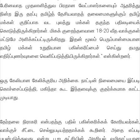
பேரினவாத முதலாளித்துவ பிரதான வேட்பாளர்களையும் ஆதரித்து
நின்ற இரு தரப்பு தமிழ்த் தேசியவாதத் தலைமைகளுக்கும் தமிழ்
மக்கள் குறிப்பாக வட புலத்து மக்கள் தகுந்த பதிலடியைக்
கொடுத்திருக்கிறார்கள். மிகக் குறைந்தளவான 18-20 வீத வாக்குகள்
மட்டுமே அளிக்கப்பட்டிருக்கிறது. இதன் மூலம் பெரும்பான்மையான
தமிழ் மக்கள் உறுதியான பகிஸ்கரிப்பைச் செய்து தமது
எதிர்ப்புணர்வுகளை வெளிப்படுத்தியிருக்கிறார்கள்." என்கின்றனர்.
ஒரு கேலியான கேலிக்குரிய அறிக்கை. நாட்டின் நிலைமையை இப்படி
கொச்சைப்படுத்தி, மகிந்தா கூட இந்தளவுக்கு குதர்க்கமாக காட்ட
முடியாது.
தேர்தலை நிராகரி என்பதற்கு பதில் பகிஸ்கரிக்கக் கோரியவர்கள்,
வாக்குச் சீட்டை செல்லுபடியற்றதாக்கக் கூறினர். அதை எப்படி
பயன்படுத்துவது என்று பு.ஜ கட்சியின் அரசியல் வழிகாட்டியான