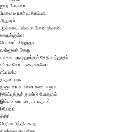
ஐயர் போகவா
மேகலை நகர் முத்தம்மா....
அதுவும்
புழக்கடை பக்கமா போனாத்தான்.
ஊருக்குள்ள
பொணம் விழுந்தா
வள்ளுவந் தெரு
வாசகி புருஷனுக்குச் சேதி வந்துடும்
எரிக்கவோ...புதைக்கவோ...
எப்பவுமே.
முதலியாரு
மூணு வயசு மவன கண்டாலும்
இடுப்புக்குத் துண்டு போகனும்
இல்லன்னா செருப்படிதான்
இப்பவும்
ச்சீசீ...
பெரிசா பீத்திக்காத
சமத்துவபுரமுன்னு.