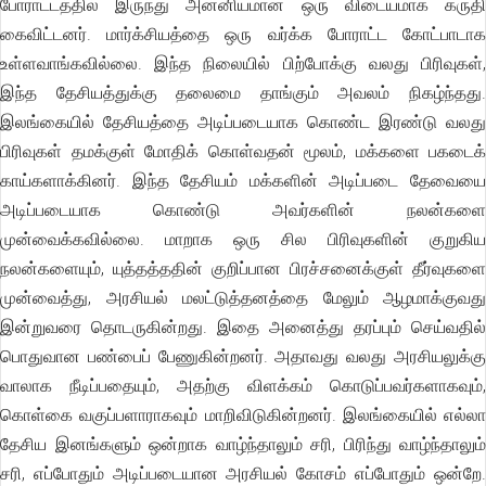
போராட்டத்தில் இருந்து அன்னியமான ஒரு விடையமாக கருதி
கைவிட்டனர். மார்க்சியத்தை ஒரு வர்க்க போராட்ட கோட்பாடாக
உள்ளவாங்கவில்லை. இந்த நிலையில் பிற்போக்கு வலது பிரிவுகள்,
இந்த தேசியத்துக்கு தலைமை தாங்கும் அவலம் நிகழ்ந்தது.
இலங்கையில் தேசியத்தை அடிப்படையாக கொண்ட இரண்டு வலது
பிரிவுகள் தமக்குள் மோதிக் கொள்வதன் மூலம், மக்களை பகடைக்
காய்களாக்கினர். இந்த தேசியம் மக்களின் அடிப்படை தேவையை
அடிப்படையாக கொண்டு அவர்களின் நலன்களை
முன்வைக்கவில்லை. மாறாக ஒரு சில பிரிவுகளின் குறுகிய
நலன்களையும், யுத்தத்ததின் குறிப்பான பிரச்சனைக்குள் தீர்வுகளை
முன்வைத்து, அரசியல் மலட்டுத்தனத்தை மேலும் ஆழமாக்குவது
இன்றுவரை தொடருகின்றது. இதை அனைத்து தரப்பும் செய்வதில்
பொதுவான பண்பைப் பேணுகின்றனர். அதாவது வலது அரசியலுக்கு
வாலாக நீடிப்பதையும், அதற்கு விளக்கம் கொடுப்பவர்களாகவும்,
கொள்கை வகுப்பளாராகவும் மாறிவிடுகின்றனர். இலங்கையில் எல்லா
தேசிய இனங்களும் ஒன்றாக வாழ்ந்தாலும் சரி, பிரிந்து வாழ்ந்தாலும்
சரி, எப்போதும் அடிப்படையான அரசியல் கோசம் எப்போதும் ஒன்றே.