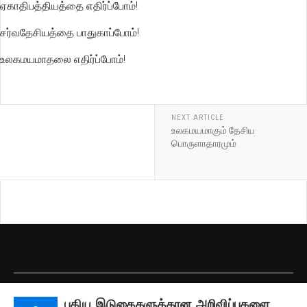
ஏகாதிபத்தியத்தை எதிர்ப்போம்!
சர்வதேசியத்தை பாதுகாப்போம்!
உலகமயமாதலை எதிர்ப்போம்!
NEXT ARTICLE
உலகமயமாகும் தேசிய
பொருளாதாரமும்
பதிப்புரிமை © 2026 தமிழரங்கம். அனைத்து உரிமைகளும் கையிருப்பில் கொண்டது.
புதிய இடுகைகளுக்கான அறிவிப்புகளை