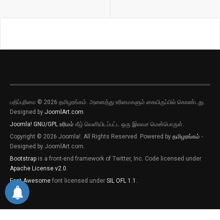
பதிப்புரிமை © 2026 தமிழரங்கம். அனைத்து உரிமைகளும் கையிருப்பில் கொண்டது.
Designed by
JoomlArt.com
.
Joomla!
GNU/GPL உரிமம்
கீழ் வெளியிடப்பட்ட ஒரு இலவச மென்பொருள்.
புதிய இடுகைகளுக்கான அறிவிப்புகளை
Copyright © 2026 Joomla!. All Rights Reserved. Powered by
தமிழரங்கம்
-
பெறவிரும்பின் விருப்பு அழுத்தியை அழுத்தி
Designed by JoomlArt.com.
தெரிவிக்கவும்
Bootstrap
is a front-end framework of Twitter, Inc. Code licensed under
Apache License v2.0
.
புதிய இடுகைகளுக்கான அறிவிப்புகளை
பெறவிரும்பின் விருப்பு அழுத்தியை அழுத்தி
Font Awesome
font licensed under
SIL OFL 1.1
.
தெரிவிக்கவும்
தற்போது வேண்டாம்
ஆம்