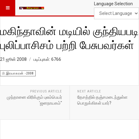
Language Selection
மகிந்தாவின் மடியில் குந்தியபடி
புலிப்பாசிசம் பற்றி பேசுபவர்கள்
21 ஜூன் 2008
படிப்புகள்: 6766
பி.இரயாகரன் -2008
PREVIOUS ARTICLE
NEXT ARTICLE
முந்தானை விரிக்கும் புலம்பெயர்
தேசத்தில் தஞ்சமடைந்துள்ள
'ஜனநாயகம்"
பொறுக்கிகள் யார்?