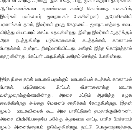
அரசுடன் சேராத அல்லது இனம் தெரியாத, முகம் தெரியாதவர்களின்
ஆயிரக்கணக்கான மரணங்களை கண்டு கொள்ளாத வகையில்,
இவர்கள் புலம்பெயர் ஜனநாயகம் பேசுகின்றனர். துரோகிகளிள்
மரணங்கள் தான், இவர்கள் தமது கேடுகெட்ட ஜனநாயகத்தை கடை
விரித்து வியாபாரம் செய்ய உதவுகின்றது. இன்று இவர்கள் ஆதரிக்கும்
அரசு நடத்துகின்ற படுகொலைகள், கடத்தல்கள், காணாமல்
போதல்கள், அன்றாட நிகழ்வாகிவிட்டது. மனிதம் இந்த கொடூரத்தால்
கதறுகின்றது. கேட்பார் யாருமின்றி மனிதம் செத்துப் போகின்றது.
இதே நிலை தான் ஊடகவியலுக்கும். ஊடகவியல் கடத்தல், காணாமல்
போதல், படுகொலை, மிரட்டல், விசராணைக்கு ஊடாக
வன்முறைக்குள்ளாகின்றது. அரசை மட்டும் ஆதரித்து எழுத
வைக்கின்றது அல்லது மௌனம் சாதிக்கக் கோருகின்றது. இதன்
மூலம் ஊடகவிலைக் கூட அரச பாசிட்டுகள் தமதாக்குகின்றனர்.
அரசை விமர்சிப்பதையே புலிக்கு ஆதரவாக காட்டி, பாசிச பிரச்சாரம்
மூலம் அனைத்தையும் ஓடுக்குகின்றது. நாட்டு பொருளாதாரத்தை,