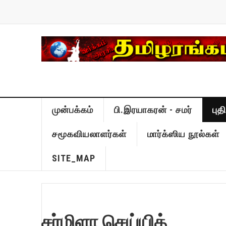
முன்பக்கம்
பி.இரயாகரன் - சமர்
பு
சமூகவியலாளர்கள்
மார்க்ஸிய நூல்கள்
SITE_MAP
சர்மிளா செய்யித்