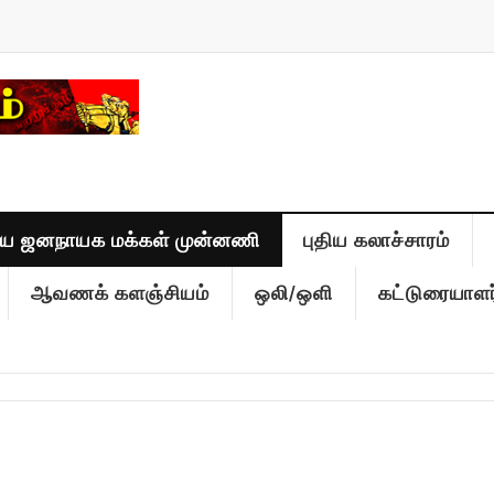
திய ஜனநாயக மக்கள் முன்னணி
புதிய கலாச்சாரம்
ஆவணக் களஞ்சியம்
ஒலி/ஒளி
கட்டுரையாளர