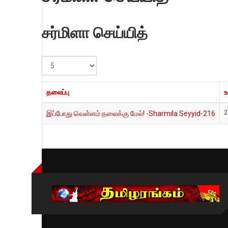
சர்மிளா செய்யித்
#
காட்டுக
தலைப்பு
உ
2
இப்போது வெள்ளம் தலைக்கு மேல்! -Sharmila Seyyid-216