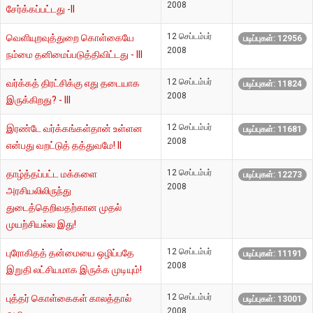
2008
சேர்க்கப்பட்டது -II
12 செப்டம்பர்
வெளியுறவுத்துறை கொள்கையே
படிப்புகள்: 12956
2008
நம்மை தனிமைப்படுத்திவிட்டது - III
12 செப்டம்பர்
வர்க்கத் திரட்சிக்கு எது தடையாக
படிப்புகள்: 11824
2008
இருக்கிறது? - III
12 செப்டம்பர்
இரண்டே வர்க்கங்கள்தான் உள்ளன
படிப்புகள்: 11681
2008
என்பது வறட்டுத் தத்துவமே! II
12 செப்டம்பர்
தாழ்த்தப்பட்ட மக்களை
படிப்புகள்: 12273
2008
அரசியலிலிருந்து
துடைத்தெறிவதற்கான முதல்
முயற்சியல்ல இது!
12 செப்டம்பர்
புரோகிதத் தன்மையை ஒழிப்பதே
படிப்புகள்: 11191
2008
இறுதி லட்சியமாக இருக்க முடியும்!
12 செப்டம்பர்
புத்தர் கொள்கைகள் காலத்தால்
படிப்புகள்: 13001
2008