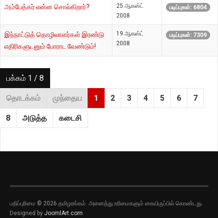
25 ஆகஸ்ட்
அம்பேத்கர் என்ன சொல்கிறார்?
படிப்புகள்: 6804
2008
19 ஆகஸ்ட்
இந்நாட்டுத் தொழிலாளர்கள் இரண்டு
படிப்புகள்: 7309
2008
எதிரிகளுடனும் போராட வேண்டும்!
பக்கம் 1 / 8
தொடக்கம்
முந்தைய
1
2
3
4
5
6
7
8
அடுத்த
கடைசி
பதிப்புரிமை © 2026 தமிழரங்கம். அனைத்து உரிமைகளும் கையிருப்பில் கொண்டது.
Designed by
JoomlArt.com
.