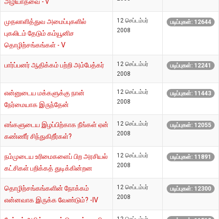
அழியாதவை - v
12 செப்டம்பர்
முதலாளித்துவ அமைப்புகளில்
படிப்புகள்: 12644
2008
புகலிடம் தேடும் கம்யூனிச
தொழிற்சங்கங்கள் - V
12 செப்டம்பர்
பார்ப்பனர் ஆதிக்கம் பற்றி அம்பேத்கர்
படிப்புகள்: 12241
2008
12 செப்டம்பர்
என்னுடைய மக்களுக்கு நான்
படிப்புகள்: 11443
2008
நேர்மையாக இருந்தேன்
12 செப்டம்பர்
எங்களுடைய இழப்பிற்காக நீங்கள் ஏன்
படிப்புகள்: 12055
2008
கண்ணீர் சிந்துகிறீர்கள்?
12 செப்டம்பர்
நம்முடைய உரிமைகளைப் பிற அரசியல்
படிப்புகள்: 11891
2008
கட்சிகள் பறிக்கத் துடிக்கின்றன
12 செப்டம்பர்
தொழிற்சங்கங்களின் நோக்கம்
படிப்புகள்: 12300
2008
என்னவாக இருக்க வேண்டும்? -IV