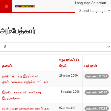
Language Selection
அம்பேத்கார்
#
காட்டுக
உருவாக்கப்பட்ட
தலைப்பு
தேதி
படிப்புகள்
28 ஜூன் 2009
ஜாதி மீது பற்று இருப்பவன்
படிப்புகள்: 11777
தீண்டாமையை எதிர்க்க மாட்டான் -
18 நவம்பர் 2008
இந்தியப்பண்பாடு' : எப்போதும்
படிப்புகள்: 14180
இருந்ததில்ல
02 அக்டோபர்
நான் எதிர்த்ததால்தான் என் பெயர்
படிப்புகள்: 13238