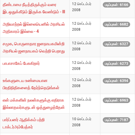
12 செப்டம்பர்
தீண்டாமை நீடித்திருக்கும் வரை
படிப்புகள்: 6166
2008
இடஒதுக்கீடும் இருக்க வேண்டும் - III
12 செப்டம்பர்
அறிவாற்றல் இல்லையெனில் அரசியல்
படிப்புகள்: 6682
2008
அதிகாரம் இல்லை - 4
12 செப்டம்பர்
சமூக, பொருளாதார ஜனநாயகமின்றி
படிப்புகள்: 6327
2008
அரசியல் ஜனநாயகம் வெற்றி பெறாது
12 செப்டம்பர்
பாபாசாகேப் பேசுகிறார்
படிப்புகள்: 6273
2008
12 செப்டம்பர்
உங்களுடைய உண்மையான
படிப்புகள்: 6394
2008
பிரதிநிதிகளைத் தேர்ந்தெடுங்கள்
12 செப்டம்பர்
என் மக்களின் நலன்களுக்கு எதிராக
படிப்புகள்: 6963
2008
இல்லாதவர்களுடன் ஒத்துழைத்தேன்
10 செப்டம்பர்
பார்ப்பனர் ஆதிக்கம் பற்றி
படிப்புகள்: 7187
2008
டாக்டர்அம்பேத்கர்