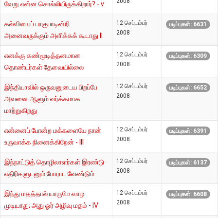
2008
வேறு என்ன சொல்லியிருக்கிறார்? - v
12 செப்டம்பர்
கல்வியைப் பாகுபாடின்றி
படிப்புகள்: 6631
2008
அனைவருக்கும் அளிக்கக் கூடாது II
12 செப்டம்பர்
எனக்கு கண்மூடித்தனமான
படிப்புகள்: 6309
2008
தொண்டர்கள் தேவையில்லை
12 செப்டம்பர்
இந்தியாவில் ஒருவனுடைய பிறப்பே
படிப்புகள்: 6652
2008
அவனை ஆளும் வர்க்கமாக
மாற்றுகிறது
12 செப்டம்பர்
என்னைப் போன்ற மக்களையே நான்
படிப்புகள்: 6391
2008
உருவாக்க நினைக்கிறேன் - III
12 செப்டம்பர்
இந்நாட்டுத் தொழிலாளர்கள் இரண்டு
படிப்புகள்: 6137
2008
எதிரிகளுடனும் போராட வேண்டும்
12 செப்டம்பர்
இந்து மதத்தால் யாருமே வாழ
படிப்புகள்: 6608
2008
முடியாது; அது ஓர் அழிவு மதம் - IV