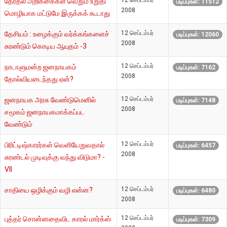
12 செப்டம்பர்
தேர்தல் அறிக்கைகள் வெறும் உறுதி
படிப்புகள்: 11512
2008
மொழியாக மட்டுமே இருக்கக் கூடாது
12 செப்டம்பர்
தேசியம் : உழைக்கும் வர்க்கங்களைச்
படிப்புகள்: 12060
2008
சுரண்டும் கொடிய ஆயுதம் -3
12 செப்டம்பர்
நாடாளுமன்ற ஜனநாயகம்
படிப்புகள்: 7162
2008
தோல்வியடைந்தது ஏன்?
12 செப்டம்பர்
ஜனநாயக அரசு வேண்டுமெனில்
படிப்புகள்: 7148
2008
சமூகம் ஜனநாயகமாக்கப்பட
வேண்டும்
12 செப்டம்பர்
பிரிட்டிஷ்காரர்கள் வெளியேறுவதால்
படிப்புகள்: 6457
2008
சுரண்டல் முடிவுக்கு வந்து விடுமா? -
VII
12 செப்டம்பர்
சாதியை ஒழிக்கும் வழி என்ன?
படிப்புகள்: 6480
2008
12 செப்டம்பர்
புத்தர் சொன்னதைவிட காரல் மார்க்ஸ்
படிப்புகள்: 7309