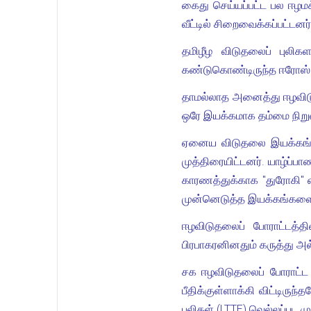
கைது செய்யப்பட்ட பல ஈழம
வீட்டில் சிறைவைக்கப்பட்டனர்
தமிழீழ விடுதலைப் புலிக
கண்டுகொண்டிருந்த ஈரோஸ் (
தாமல்லாத அனைத்து ஈழவிடுத
ஒரே இயக்கமாக தம்மை நிறு
ஏனைய விடுதலை இயக்கங்களை
முத்திரையிட்டனர். யாழ்ப்பா
காரணத்துக்காக "துரோகி" 
முன்னெடுத்த இயக்கங்களைய
ஈழவிடுதலைப் போராட்டத்த
பிரபாகரனினதும் கருத்து அ
சக ஈழவிடுதலைப் போராட்ட 
பீதிக்குள்ளாக்கி விட்டிரு
புலிகள் (LTTE) வெல்லப்பட 