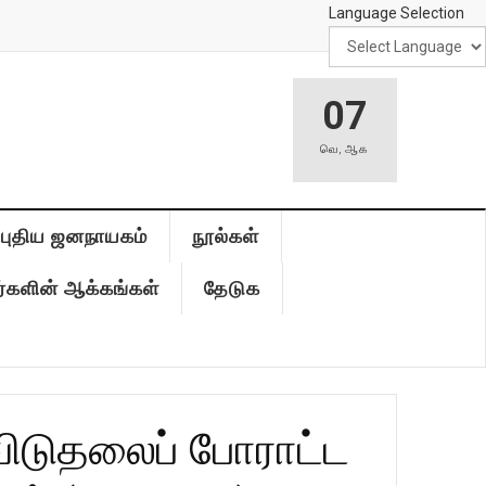
Language Selection
07
வெ
,
ஆக
புதிய ஜனநாயகம்
நூல்கள்
்களின் ஆக்கங்கள்
தேடுக
விடுதலைப் போராட்ட