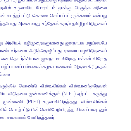
ில் உருவாகிய போராட்டம் தமக்கு பெருத்த சரிவை
் கடத்தப்பட்டு கொலை செய்யப்பட்டிருக்கலாம் என்பது
ருந்தபோது அனைவரது சந்தேகங்களும் தமிழீழ விடுதலைப்
ர்களது அரசியல் வழிமுறைகளுமானது ஜனநாயக மறுப்பையே
ுக் கொண்டவர்களை அழித்தொழிப்பது, ஏனைய ஈழவிடுதலைப்
து என தொடர்ச்சியான ஜனநாயக விரோத, மக்கள் விரோத
E) யாழ்ப்பாணப் பல்கலைக்கழக மாணவன் அருணகிரிநாதன்
ல்லை.
கருத்தில் கொண்டு விஸ்வலிங்கம் விஸ்வானந்ததேவன்
தேசிய விடுதலை முன்னணிக்குள் (NLFT) ஏற்பட்ட கருத்து
முன்னணி (PLFT) உருவாகியிருந்தது. விஸ்வலிங்கம்
வில் செயற்பட்டு பின் வெளியேறியிருந்த விசுவப்பாவுடனும்
டவேளை காணாமல் போயிருந்தனர்.