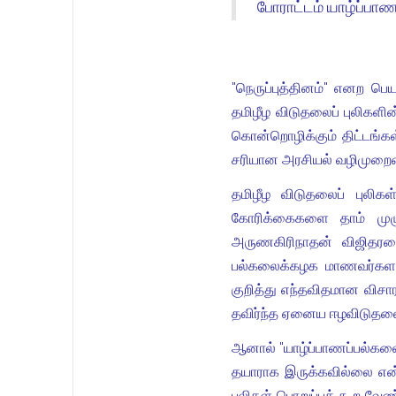
போராட்டம் யாழ்ப்பா
"நெருப்புத்தினம்" எனற ப
தமிழீழ விடுதலைப் புலிகளின
கொன்றொழிக்கும் திட்டங்க
சரியான அரசியல் வழிமுறையை
தமிழீழ விடுதலைப் புலிக
கோரிக்கைகளை தாம் முழு
அருணகிரிநாதன் விஜிதரனை
பல்கலைக்கழக மாணவர்களால
குறித்து எந்தவிதமான விச
தவிர்ந்த ஏனைய ஈழவிடுதலைப
ஆனால் "யாழ்ப்பாணப்பல்கலை
தயாராக இருக்கவில்லை என
புலிகள் பொறுப்புக் கூற வே