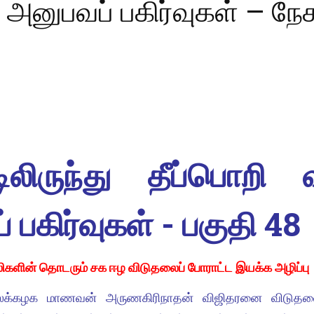
 அனுபவப் பகிர்வுகள் – நேச
டிலிருந்து தீப்பொ
 பகிர்வுகள் - பகுதி 48
ுலிகளின் தொடரும் சக ஈழ விடுதலைப் போராட்ட இயக்க அழிப்பு
க்கழக மாணவன் அருணகிரிநாதன் விஜிதரனை விடுதலை