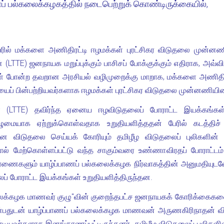
ணப் பல்கலைக்கழகத்தில் நடைபெற்றுக் கொண்டிருக்கையில்,
ெயரில் மக்களை அணிதிரட்டி ஈழமக்கள் புரட்சிகர விடுதலை முன்னண
் (LTTE) ஜனநாயக மறுப்புக்கும் பாசிசப் போக்குக்கும் எதிராக, அவ
ள் போன்ற தவறான அரசியல் வழிமுறைக்கு மாறாக, மக்களை அணிதிரட்ட
ப் பின்பற்றியவர்களாக ஈழமக்கள் புரட்சிகர விடுதலை முன்னணியினர்
ள் (LTTE) தவிர்ந்த ஏனைய ஈழவிடுதலைப் போராட்ட இயக்கங்கள
மையாக ஏற்றுக்கொள்வதாக உறுதியளித்ததன் பேரில் கடத்திச்
 விடுதலை செய்யக் கோரியும் தமிழீழ விடுதலைப் புலிகளின் (L
் மேற்கொள்ளப்பட்டு வந்த சாகும்வரை உண்ணாவிரதப் போராட்டம்
ாரணைகளும் யாழ்ப்பாணப் பல்கலைக்கழக நிர்வாகத்தின் அனுமதியுடன
் போராட்ட இயக்கங்கள் உறுதியளித்திருந்தன.
க்கழக மாணவர் குழு"வின் குறைந்தபட்ச ஜனநாயகக் கோரிக்கைகளைக் 
்பதுடன் யாழ்ப்பாணப் பல்கலைக்கழக மாணவன் அருணகிரிநாதன் வ
ண்டியவர்களாக இனங்காணப்பட்டிருந்தனர். தமிழீழ விடுதலைப் புலிகள