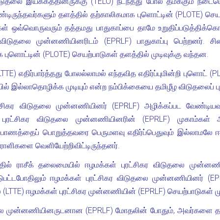
 விடுதலை இயக்கத்தினருக்கு (TELO) நடந்தது போல் தமக்கும் நட
ண்டிருந்தவர்களும் தளத்தில் தற்காலிகமாக புளொட்டின் (PLOTE) செ
கள் ஒவ்வொருவரும் தத்தமது பாதுகாப்பை தாமே உறுதிப்படுத்திக்கொள்
ர விடுதலை முன்னணியினரிடம் (EPRLF) பாதுகாப்பு பெற்றனர். ச
புளொட்டின் (PLOTE) செயற்பாடுகள் தளத்தில் முடிவுக்கு வந்தன.
(LTTE) எதிர்பார்த்தது போலல்லாமல் எந்தவித எதிர்ப்புமின்றி புள
 இல்லாதொழிக்க முடியும் என்ற நம்பிக்கையை தமிழீழ விடுதலைப் புலிக
ட்சிகர விடுதலை முன்னணியினர் (EPRLF) அழிக்கப்பட வேண்டியவ
 புரட்சிகர விடுதலை முன்னணியினரின் (EPRLF) முகாம்கள் ஆ
்ப்பாணத்தைப் பொறுத்தவரை பெருமளவு எதிர்ப்பெதுவும் இல்லாமலே 
ராளிகளை வெளியேற்றிவிட்டிருந்தனர்.
ில் ராசீக் தலைமையில் ஈழமக்கள் புரட்சிகர விடுதலை முன்னணி
ட்டபோதிலும் ஈழமக்கள் புரட்சிகர விடுதலை முன்னணியினர் (EPRLF
் (LTTE) ஈழமக்கள் புரட்சிகர முன்னணியின் (EPRLF) செயற்பாடுகள் ம
தலை முன்னணியினருடனான (EPRLF) மோதலின் போதும், அவர்களை தடை