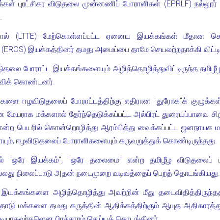
க்கள் புரட்சிகர விடுதலை முன்னணிப் போராளிகள் (EPRLF) நல்லூர
.
ளால் (LTTE) மேற்கொள்ளப்பட்ட ஏனைய இயக்கங்கள் மீதான கொடூ
EROS) இயக்கத்தினர் தமது அமைப்பை தாமே செயலற்றதாக்கி விட்டிர
லை போராட்ட இயக்கங்களையும் அழித்தொழித்துவிட்டிருந்த தமிழீழ 
விக் கொண்டனர்.
 ஈழவிடுதலைப் போராட்டத்திற்கு எதிரான "துரோக"க் குழுக்கள் 
ண மேயராக மக்களால் தேர்ந்தெடுக்கப்பட்ட அல்பிரட் துரையப்பாவை சிற
என்ற பெயரில் கொன்றொழித்து ஆரம்பித்து வைக்கப்பட்ட ஜனநாயக மற
ும், ஈழவிடுதலைப் போராளிகளையும் கருவறுத்துக் கொண்டிருந்தது.
ில் "ஒரே இயக்கம்", "ஒரே தலைமை" என்ற தமிழீழ விடுதலைப் ப
ல்லது நிலைப்பாடு அதன் நடைமுறை வடிவத்தைப் பெறத் தொடங்கியது.
இயக்கங்களை அழித்தொழித்து அவற்றின் மீது தடைவிதித்திருந்தத
ந்ததோடு மக்களை தமது கருத்தின் ஆதிக்கத்திற்கும் ஆயுத அதிகாரத்து
முடியாதவர்களென பிரச்சாரம் செய்யத் தொடங்கினர்.