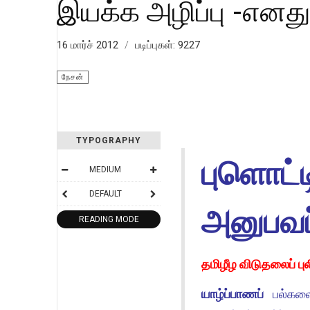
இயக்க அழிப்பு -எனது
16 மார்ச் 2012
படிப்புகள்: 9227
நேசன்
TYPOGRAPHY
புளொட்
MEDIUM
DEFAULT
அனுபவப்
READING MODE
தமிழீழ விடுதலைப் ப
யாழ்ப்பாணப்
பல்கலை