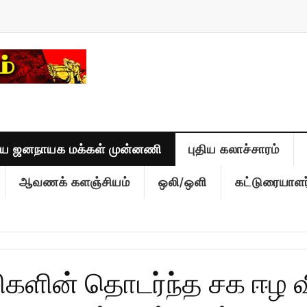
திய ஜனநாயக மக்கள் முன்னணி
புதிய கலாச்சாரம்
ஆவணக் களஞ்சியம்
ஒலி/ஒளி
கட்டுரையாளர
லிகளின் தொடர்ந்த சக ஈழ 