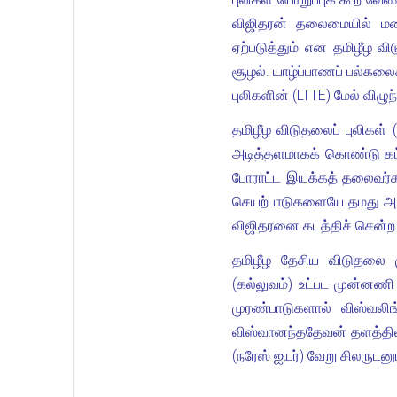
விஜிதரன் தலைமையில் மல
ஏற்படுத்தும் என தமிழீழ 
சூழல். யாழ்ப்பாணப் பல்கல
புலிகளின் (LTTE) மேல் விழ
தமிழீழ விடுதலைப் புலிகள
அடித்தளமாகக் கொண்டு கட்
போராட்ட இயக்கத் தலைவர்
செயற்பாடுகளையே தமது அரச
விஜிதரனை கடத்திச் சென்ற
தமிழீழ தேசிய விடுதலை ம
(கல்லுவம்) உட்பட முன்னணி 
முரண்பாடுகளால் விஸ்வலி
விஸ்வானந்ததேவன் தளத்திலிரு
(நரேஸ் ஐயர்) வேறு சிலருடன