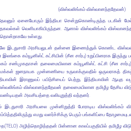
(விஸ்வலிங்கம் விஸ்வானந்ததேவன்)
ததேவனும் ஏனையோரும் இந்தியா சென்றுகொண்டிருந்த படகின் மேல
 தகவல்கள் வெளியாகியிருந்தன. ஆனால் விஸ்வலிங்கம் விஸ்வானந
யதொன்றாகவே உள்ளது.
லே இடதுசாரி அரசியலுடன் தன்னை இணைத்துக் கொண்ட விஸ்வலிங
லங்கை கம்யூனிஸ்ட் கட்சியின் (சீன சார்பு) உறுப்பினராக இருந்து ப
்கம் சண்முகதாசன் தலைமையிலான கம்யூனிஸ்ட் கட்சி (சீன சார்ப
் மக்கள் ஜனநாயக முன்னணியை உருவாக்குவதில் ஒருவராகத் திகழ்ந்
தியாவின் இராணுவப் பயிற்சியைப் பெற்று, இந்தியாவின் ஆயுத 
ிஸ்வலிங்கம் விஸ்வானந்ததேவன் தலைமையிலான தமிழீழ தேசிய விட
ேண்டியதன் அவசியத்தை வலியுறுத்தி வந்தனர்.
ல் இடதுசாரி அரசியலை முன்னிறுத்தி போராடிய விஸ்வலிங்கம் வ
்பித்ததிலிருந்து எமது வளர்ச்சிக்கு பெரும் பங்களிப்பை தோழமையுடன
ை(TELO) அழித்தொழித்ததன் பின்னான காலப்பகுதியில் தமிழீழ வி