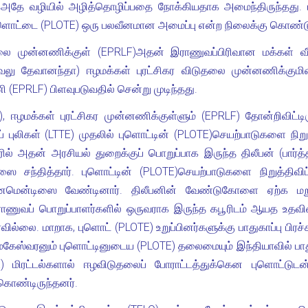
அதே வழியில் அழித்தொழிப்பதை நோக்கியதாக அமைந்திருந்தது. புளொ
ுளொட்டை (PLOTE) ஒரு பலவீனமான அமைப்பு என்ற நிலைக்கு கொண்டு ச
ுதலை முன்னணிக்குள் (EPRLF)அதன் இராணுவப்பிரிவான மக்கள் 
வேலு தேவானந்தா) ஈழமக்கள் புரட்சிகர விடுதலை முன்னணிக்கும
 (EPRLF) பிளவுபடுவதில் சென்று முடிந்தது.
E), ஈழமக்கள் புரட்சிகர முன்னணிக்குள்ளும் (EPRLF) தோன்றிவிட்
் புலிகள் (LTTE) முதலில் புளொட்டின் (PLOTE)செயற்பாடுகளை நிறு
ில் அதன் அரசியல் துறைக்குப் பொறுப்பாக இருந்த திலீபன் (பார
ஸை சந்தித்தார். புளொட்டின் (PLOTE)செயற்பாடுகளை நிறுத்தி
ன்னமென்டிஸை வேண்டினார். திலீபனின் வேண்டுகோளை ஏற்க மறு
ணுவப் பொறுப்பாளர்களில் ஒருவராக இருந்த கபூரிடம் ஆயத உதவியைக
ல்லை. மாறாக, புளொட் (PLOTE) உறுப்பினர்களுக்கு பாதுகாப்பு பிரச
மாமகேஸ்வரனும் புளொட்டினுடைய (PLOTE) தலைமையும் இந்தியாவில் ப
E) மிரட்டல்களால் ஈழவிடுதலைப் போராட்டத்துக்கென புளொட்டுட
 கொண்டிருந்தனர்.