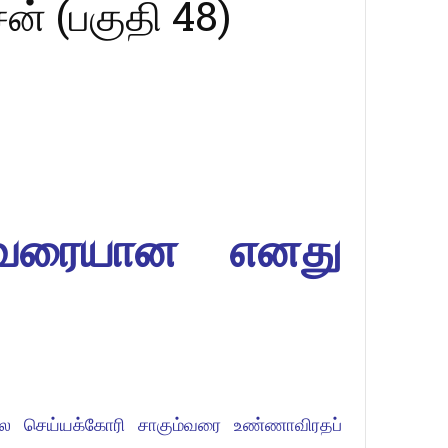
ன் (பகுதி 48)
றி வரையான எனது
 செய்யக்கோரி சாகும்வரை உண்ணாவிரதப்