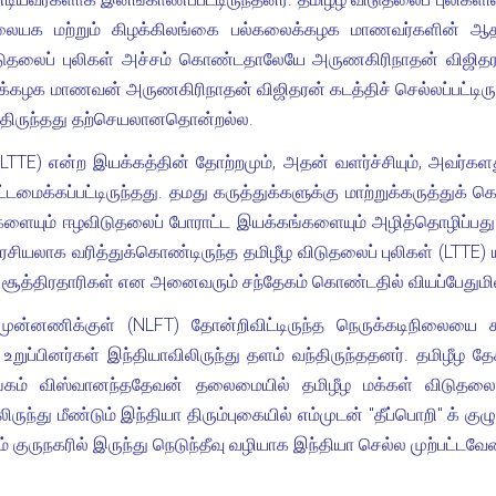
ையக மற்றும் கிழக்கிலங்கை பல்கலைக்கழக மாணவர்களின் ஆதரவ
விடுதலைப் புலிகள் அச்சம் கொண்டதாலேயே அருணகிரிநாதன் விஜிதரன
ைக்கழக மாணவன் அருணகிரிநாதன் விஜிதரன் கடத்திச் செல்லப்பட்டி
ுந்திருந்தது தற்செயலானதொன்றல்ல.
் (LTTE) என்ற இயக்கத்தின் தோற்றமும், அதன் வளர்ச்சியும், அவ
டமைக்கப்பட்டிருந்தது. தமது கருத்துக்களுக்கு மாற்றுக்கருத்த
களையும் ஈழவிடுதலைப் போராட்ட இயக்கங்களையும் அழித்தொழிப்ப
ியலாக வரித்துக்கொண்டிருந்த தமிழீழ விடுதலைப் புலிகள் (LTT
 சூத்திரதாரிகள் என அனைவரும் சந்தேகம் கொண்டதில் வியப்பேதுமி
ுன்னணிக்குள் (NLFT) தோன்றிவிட்டிருந்த நெருக்கடிநிலையை 
உறுப்பினர்கள் இந்தியாவிலிருந்து தளம் வந்திருந்ததனர். தமிழீழ 
ங்கம் விஸ்வானந்ததேவன் தலைமையில் தமிழீழ மக்கள் விடுதலை 
ந்து மீண்டும் இந்தியா திரும்புகையில் எம்முடன் "தீப்பொறி" க் குழு
ும் குருநகரில் இருந்து நெடுந்தீவு வழியாக இந்தியா செல்ல முற்பட்