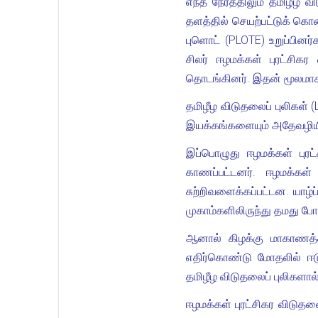
எந்த நேரத்திலும் தமிழீழ
தளத்தில் செயற்பட்டுக் கொ
புளொட் (PLOTE) உறுப்பினர்
சிலர் ஈழமக்கள் புரட்சிக
தொடங்கினர். இதன் மூலமாக 
தமிழீழ விடுதலைப் புலிகள் 
இயக்கங்களையும் அதேவழியில்
இப்பொழுது ஈழமக்கள் புர
காணப்பட்டனர். ஈழமக்கள்
சுற்றிவளைக்கப்பட்டன. யாழ
முகாம்களிலிருந்து தமது போ
ஆனால் கிழக்கு மாகாணத்த
எதிர்கொண்டு மோதலில் ஈடுப
தமிழீழ விடுதலைப் புலிகளால
ஈழமக்கள் புரட்சிகர விடு