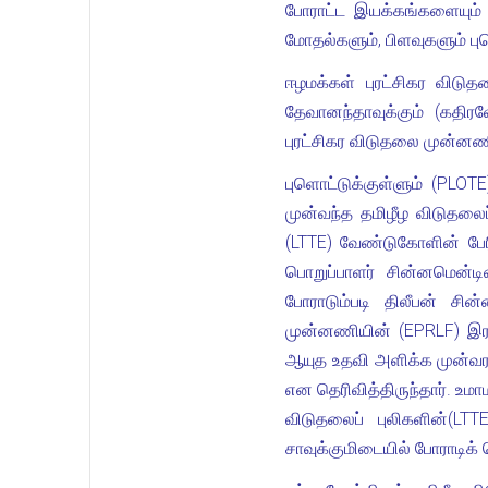
போராட்ட இயக்கங்களையும் 
மோதல்களும், பிளவுகளும் ப
ஈழமக்கள் புரட்சிகர விட
தேவானந்தாவுக்கும் (கதிர
புரட்சிகர விடுதலை முன்னணி
புளொட்டுக்குள்ளும் (PLOT
முன்வந்த தமிழீழ விடுதலைப
(LTTE) வேண்டுகோளின் பேர
பொறுப்பாளர் சின்னமென்டி
போராடும்படி திலீபன் சி
முன்னணியின் (EPRLF) இரா
ஆயுத உதவி அளிக்க முன்வரவி
என தெரிவித்திருந்தார். உ
விடுதலைப் புலிகளின்(LTT
சாவுக்குமிடையில் போராடிக்