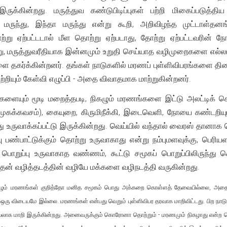
 இருக்கின்றது. மருத்துவ கண்டுபிடிப்புகள் பற்றி மிகைப்படுத்
 மருந்து, இந்தா மருந்து என்று கூறி, அறிவிழந்த முட்டாள
்று ஏற்பட்டடால் மீள தொற்று ஏற்படாது, தோற்று ஏற்பட்டவரின் நோ
்று, மருத்துவரீதியாக இன்னமும் உறுதி செய்யாத வழிமுறைகளை எல்லாம
ளை தகர்க்கின்றனர். தங்கள் நாடுகளில் மரணப் புள்ளிவிபரங்களை தி
்றியும் கேள்வி எழுப்பி - அதை விவாதமாக மாற்றுகின்றனர்.
களையும் மூடி மறைத்தபடி, நிகழும் மரணங்களை இட்டு அலட்டிக
க்(முகக்கவசம்), கையுறை, கிருமிநீக்கி, இடைவெளி, நோயை கண்டறிய
்து உருவாக்கப்பட்டு இருக்கின்றது. வெய்யில் வந்தால் வைரஸ் தானாக 
்பாட்டுக்கும் தொற்று உருவாகாது என்று நம்புமளவுக்கு, பெரியளவி
் பொறுப்பு உருவாகாத வண்ணம், கூட்டு சமூகப் பொறுப்பிலிருந்த
தன் வழித்தடத்தின் வழியே மக்களை வழிநடத்தி வருகின்றது.
ம் மரணங்கள் குறித்தோ மனித சமூகம் பொது அக்கறை கொள்ளத் தேவையில்லை, அதை அரச
 விடையமே இல்லை. மரணங்கள் என்பது வெறும் புள்ளிவிபர தரவாக மாறிவிட்டது. பிற நாடுகளுட
லாக மாறி இருக்கின்றது. அனைவருக்கும் கொரோனா தொற்றும் - மரணமும் நிகழாது என்ற பொ