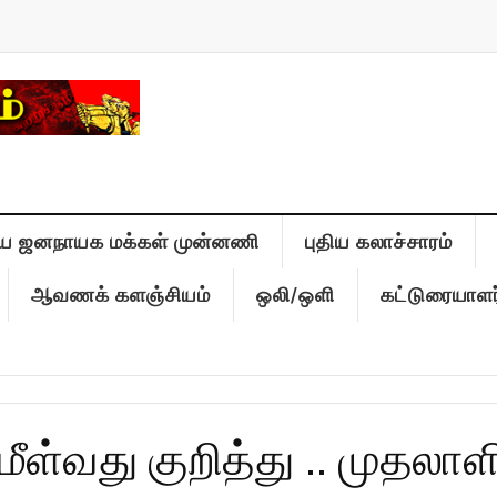
ிய ஜனநாயக மக்கள் முன்னணி
புதிய கலாச்சாரம்
ஆவணக் களஞ்சியம்
ஒலி/ஒளி
கட்டுரையாளர
ள்வது குறித்து .. முதலாள