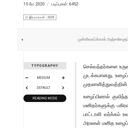
15 மே 2020
படிப்புகள்: 6452
பி.இரயாகரன் -2020
முள்ளிவாய்க்கால் அஞ்சலிகளும்
செல்வந்தர்களை உருவ
TYPOGRAPHY
முடக்கமானது, உழைப்
MEDIUM
முதலாளித்துவத்தின் 
DEFAULT
உழைப்பினால் குவிந
READING MODE
மனிதர்களுக்கு பகிர
பாட்டாளி வர்க்கம் 
அரசுகள் மனித உழைப்