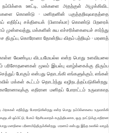
திய நம்பிக்கை ஊட்டி, மக்களை அதற்குள் அமுக்கிவிட
்தனங்களை கொண்டு - மனிதனின் பகுத்தறிவுவாதத்தை
ய் எதிர்ப்பு சக்தியைக் (பிளாஸ்மா) கொண்டு பிறரைக்
் முன்வைத்து, மக்களின் சுய எச்சரிக்கையைச் சார்ந்து
சை திருப்ப, கொரோனா தோன்றிய விதம் பற்றியும் - மரணத்
் கொள்ள வேண்டிய விடயமேயல்ல என்ற பொது உளவியலை
ும் பரிசோதனைகள் மூலம் இயல்பு வாழ்க்கைக்கு திரும்ப
செத்துப் போகும் என்பது தொடங்கி எங்களுக்கும், எங்கள்
ல் மக்கள் கூட்டம் தொடர்ந்து வழிநடத்தப்படுகின்றது.
ு கொரோனாவுக்கு எதிரான மனிதப் போராட்டம் உருவாகாத
ுகள் எதிர்த்து போராடுகின்றது என்ற பொது நம்பிக்கையை உருவாக்கி
ன் ஒப்பிட்டு, பேசும் தேசியவாதக் கருத்தியலாக, ஒரு நாட்டுக்கு எதிரான
து மனநிலை பரிணமித்திருக்கின்றது. மரணம் என்பது இந்த உலகில் வாழத்