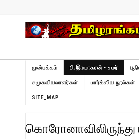
முன்பக்கம்
பி.இரயாகரன் - சமர்
புத
சமூகவியலாளர்கள்
மார்க்ஸிய நூல்கள்
SITE_MAP
கொரோனாவிலிருந்து மீ