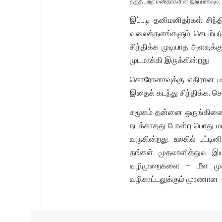
தகுதியற்ற மனிதர்களின் இறப்பாகவும்,
இப்படி தனிமனிதர்கள் சிந
வலைத்தளங்களும் செயற்பட
சிந்திக்க முடியாத அளவுக்க
முடமாக்கி இருக்கின்றது.
கொரோனாவுக்கு எதிரான மனி
இதைக் கடந்து சிந்திக்க, 
சமூகம் தன்னை ஒருங்கிணைந
நடக்காதது போன்ற பொது மனப
வருகின்றது. உலகில் பட்ட
தங்கள் முதலாளித்துவ இய
வழிமுறைகளை – மீள முன்
வழிகாட்டலுக்கும் முரணான -