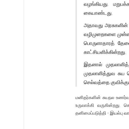
வழங்கியது. மறுப
கையாண்டது.
அதாவது அரசுகளின் உ
வழிமுறைகளை முன்வை
பொருளாதாரத் தேவை
காட்சியளிக்கின்றது.
இதனால் முதலாளித்
முதலாளித்துவ சுய ந
செல்வத்தை குவிக்கும
மனிதர்களின் சுயநல உணர்வு
உருவாக்கி வருகின்றது.
தனிமைப்படுத்தி - இயல்பு வா