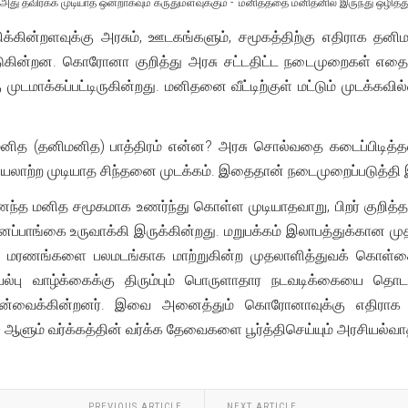
 அது தவிர்க்க முடியாத ஒன்றாகவும் கருதுமளவுக்கும் - மனிதத்தை மனிதனில் இருந்து ஒழித்துக
்திக்கின்றளவுக்கு அரசும், ஊடகங்களும், சமூகத்திற்கு எதிராக 
ுகின்றன. கொரோனா குறித்து அரசு சட்டதிட்ட நடைமுறைகள் எத
ு முடமாக்கப்பட்டிருகின்றது. மனிதனை வீட்டிற்குள் மட்டும் முடக்
த (தனிமனித) பாத்திரம் என்ன? அரசு சொல்வதை கடைப்பிடித்தல். 
செயலாற்ற முடியாத சிந்தனை முடக்கம். இதைதான் நடைமுறைப்படுத்தி 
்த மனித சமூகமாக உணர்ந்து கொள்ள முடியாதவாறு, பிறர் குறித்
்பாங்கை உருவாக்கி இருக்கின்றது. மறுபக்கம் இலாபத்துக்கான மு
ினி மரணங்களை பலமடங்காக மாற்றுகின்ற முதலாளித்துவக் கொள்கைக
ல்பு வாழ்க்கைக்கு திரும்பும் பொருளாதார நடவடிக்கையை தொடங
வைக்கின்றனர். இவை அனைத்தும் கொரோனாவுக்கு எதிராக செய
 ஆளும் வர்க்கத்தின் வர்க்க தேவைகளை பூர்த்திசெய்யும் அரசியல்வா
PREVIOUS ARTICLE
NEXT ARTICLE