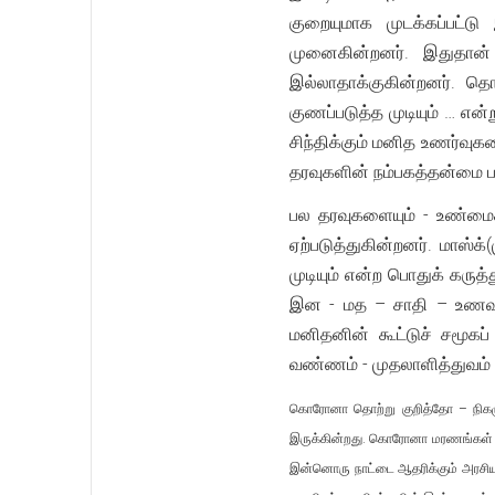
குறையுமாக முடக்கப்பட்டு
முனைகின்றனர். இதுதான்
இல்லாதாக்குகின்றனர். தொற
குணப்படுத்த முடியும் … என
சிந்திக்கும் மனித உணர்வுக
தரவுகளின் நம்பகத்தன்மை பற
பல தரவுகளையும் - உண்மை
ஏற்படுத்துகின்றனர். மாஸ்
முடியும் என்ற பொதுக் கருத
இன - மத – சாதி – உணவு பண
மனிதனின் கூட்டுச் சமூகப
வண்ணம் - முதலாளித்துவம் 
கொரோனா தொற்று குறித்தோ – நிகழு
இருக்கின்றது. கொரோனா மரணங்கள் ஒரு
இன்னொரு நாட்டை ஆதரிக்கும் அரசிய