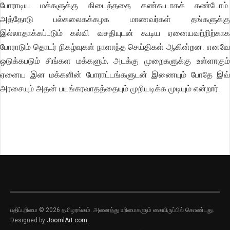
போராடிய மக்களுக்கு கிடைத்ததை கண்கூடாகக் கண்டோம்.
அத்தோடு பல்கலைகக்கழக மாணவர்கள் தங்களுக்கு
இல்லாதாக்கப்படும் கல்வி வசதியுடன் கூடிய ஏனையவற்றிற்காக
போராடும் தொடர் நிகழ்வுகள் நாளாந்த செய்திகள் ஆகின்றன. எனவே
ஒடுக்கபடும் சிங்கள மக்களும், அடக்கு முறைகளுக்கு உள்ளாகும்
ஏனைய இன மக்களின் போராட்டங்களுடன் இணையும் போதே இவ்
அரசையும் அதன் பயங்கரவாதத்தையும் முறியடிக்க முடியும் என்றார்.
பதிப்புரிமை © 2026 தமிழரங்கம். அனைத்து உரிமைகளும் கையிருப்பில் கொண்டது.
Designed by
JoomlArt.com
.