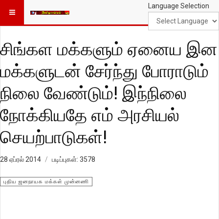
Language Selection
சிங்கள மக்களும் ஏனைய இன
மக்களுடன் சேர்ந்து போராடும்
நிலை வேண்டும்! இந்நிலை
நோக்கியதே எம் அரசியல்
செயற்பாடுகள்!
28 ஏப்ரல் 2014
படிப்புகள்: 3578
புதிய ஜனநாயக மக்கள் முன்னணி