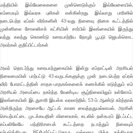
மத்தியில் இவ்வேலைகளை முன்னெடுக்கும் இவ்வேளையில்,
எம்மையும் இவ்வரசு புலிகள் என்கின்றது. இவ்வாறு பாரிஸில்
நடைபெற்ற ஏப்ரல் வீரர்களின் 43-வது நினைவு தினக கூட்டத்தில்
முன்னிலை சோஸலிசக் கட்சியின் சார்பில் இலங்கையில் இருந்து
வந்து கலந்து கொண்டு உரையாற்றிய தோழர் பூபுடு ஜெயக்கொட
அவர்கள் குறிப்பிட்டார்கள்.
அவர் தொடர்ந்து உரையாற்றுகையில் இன்று எம்நாட்டின் அரசியல்
நிலைமையின் பாற்பட்டு 43-வருடங்களுக்கு முன் நடைபெற்ற ஏப்ரல்
வீரர் போராட்டத்தின் சாதக-பாதகங்களைக் கணக்கில் எடுத்தும் எம்
அரசியல் அமைப்பை நகர்த்த வேண்டிய சூழ்நிலையிலும் உள்ளோம்.
இலங்கையின் இடதுசாரி இயக்க வரலாற்றில், 53-ம் ஆண்டு கர்த்தால்
அன்றிருந்த அரசையே ஆட்டங் காண வைத்ததுமல்லாமல், அரசின்
செயற்பாட்டை முடக்கயதின் விளைவால், கடலில் நன்கூரம் இடப்பட்ட
கப்பலிலேயே மந்திரிசபைக் கூட்டத்தை நடாத்தும் நிலையும்
ஏற்படுத்தியது. இப்போர்ப்பட்டதொரு வல்லமை மிக்க சக்தியாக