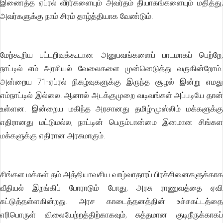
இணைத்த ஏப்ரல் வீரர்களையும் அவர்தம் தியாகங்களையும் மதித்து,
அவர்களுக்கு நாம் சிரம் தாழ்த்தியாக வேண்டும்.
மேற்கூறிய பட்டறிவுக்கூடான அனுபவங்களைப் பாடமாகப் பெற்றே,
நாட்டில் எம் அரசியல் வேலைகளை முன்னெடுத்து வருகின்றோம்.
அன்றைய 71-ஏப்ரல் நிகழ்வுகளுக்கு இருந்த சூழல் இன்று எமது
எம்நாட்டில் இல்லை. ஆனால் அடக்குமுறை வடிவங்கள் அப்படியே தான்
உள்ளன. இன்றைய மகிந்த அரசானது தமிழ்-முஸ்லிம் மக்களுக்கு
எதிரானது மட்டுமல்ல, நாட்டின் பெரும்பான்மை இனமான சிங்கள
மக்களுக்கு எதிரான அரசுமாகும்.
சிங்கள மக்கள் தம் அத்தியாவசிய வாழ்வாதாரப் பிரச்சினைகளுக்காக
வீதியல் இறங்கிப் போராடும் போது, அரசு ராணுவத்தை ஏவி
சுட்டுத்தள்ளகின்றது. அரச காடைத்தனத்தின் உச்சகட்டத்தை
எரிபொருள் விலையேற்றத்திற்காகவும், சுத்தமான குடிநீருக்காகப்