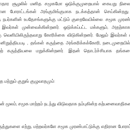
ாதார சூழலில் மனித சமூகமோ ஒடுக்குமுறையால் கையறு நிலையி
்பான போராட்டங்கள் அங்குமிங்குமாக நடக்கத்தான் செய்கின்ற
ாத நபர்களின் உபதேசங்களுக்கு மட்டும் குறைவேயில்லை. சமூக ம
 இவர்கள் முன்வைக்கின்றனர். ஒடுக்கப்பட்ட மக்களும், அதற்கா
்கு வெளியிலிருந்தவாறு கோரிக்கை விடுகின்றனர். மேலும் இவர்கள் 
ன்னிறுத்தியபடி , தங்கள் கருத்தை அங்கரிக்கக்கோரி, நடைமுறையி
் கருத்தியலை மறுக்கின்றனர். இதன் தொடர்ச்சியாக தங்களை ச
ற்றும் குறுங் குழுவாதமும்:
ன் மூலம், சமூக மாற்றம் நடந்து விடுவதாக நம்புகின்ற கற்பனைவா
ுத்துகளை எற்று, மற்றவர்களே சமூக முரண்பாட்டுக்கு எதிரான போர