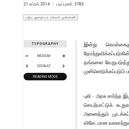
21 ஏப்ரல் 2014
படிப்புகள்: 3785
புதிய ஜனநாயக மக்கள் முன்னணி
இன்று கொள்கைளு
TYPOGRAPHY
தோற்றுவிக்கப்படுகி
MEDIUM
தங்களை வேறுபடுத்து
DEFAULT
முன்னெடுக்கப்படும் 
READING MODE
புலி - அரசு சார்ந்த
செயற்பாட்டுக் கூற
அனைத்தும் முடக்கப
விசேடமான வரலாற்றுச்