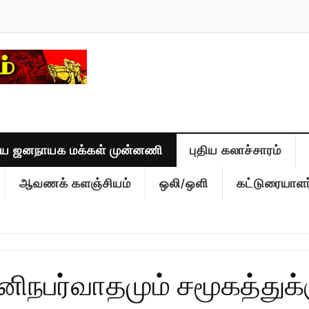
திய ஜனநாயக மக்கள் முன்னணி
புதிய கலாச்சாரம்
ஆவணக் களஞ்சியம்
ஒலி/ஒளி
கட்டுரையாளர
தனிநபர்வாதமும் சமூகத்துக