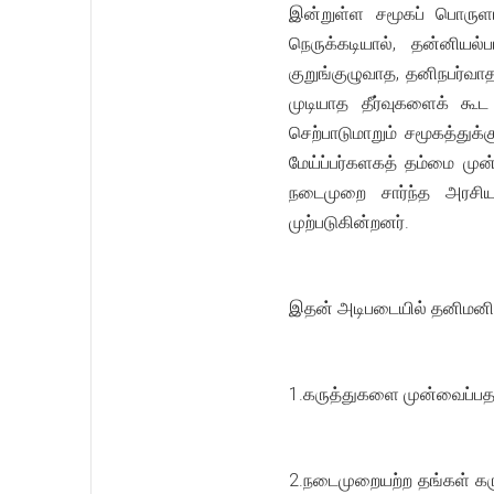
இன்றுள்ள சமூகப் பொருள
நெருக்கடியால், தன்னியல
குறுங்குழுவாத, தனிநபர்வ
முடியாத தீர்வுகளைக் கூட
செற்பாடுமாறும் சமூகத்துக
மேய்ப்பர்களகத் தம்மை மு
நடைமுறை சார்ந்த அரசியற
முற்படுகின்றனர்.
இதன் அடிபடையில் தனிமனித ம
1.கருத்துகளை முன்வைப்பத
2.நடைமுறையற்ற தங்கள் கர