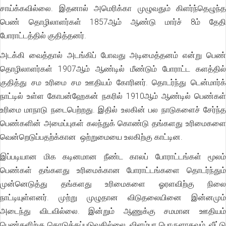
சாய்க்கவில்லை. இதனால் அமெரிக்கா முழுவதும் கிளர்ந்தெழுந்த
பெண் தொழிலாளர்கள் 1857ஆம் ஆண்டு மார்ச் 8ம் தேதி
போராட்டத்தில் குதித்தனர்.
அடக்கி வைத்தால் அடங்கிப் போவது அடிமைத்தனம் என்று பெண்
தொழிலாளர்கள் 1907ஆம் ஆண்டில் மீண்டும் போராட்ட களத்தில்
குதித்து சம உரிமை சம ஊதியம் கோரினர். தொடர்ந்து டென்மார்க்
நாட்டில் உள்ள கோபன்ஹேகன் நகரில் 1910ஆம் ஆண்டில் பெண்கள்
உரிமை மாநாடு நடைபெற்றது. இதில் உலகின் பல நாடுகளைச் சேர்ந்த
பெண்களின் அமைப்புகள் கலந்துக் கொண்டு தங்களது உரிமைகளை
வென்றெடுப்பதற்க்கான ஒற்றுமையை உலகிற்கு காட்டின.
இப்படியான மிக கடினமான நீண்ட காலப் போராட்டங்கள் மூலம்
பெண்கள் தங்களது உரிமைக்கான போராட்டங்களை தொடர்ந்தும்
முன்னெடுத்து தங்களது உரிமைகளை ஓரளவிற்கு நிலை
நாட்டியுள்ளனர். முற்று முழுதான விடுதலையினை இன்னமும்
அடைந்து விடவில்லை. இன்றும் ஆணுக்கு சமமான ஊதியம்
பெண்களிற்கு கொடுக்கப்படுவதில்லை. விளம்பர பொருளாகவும், வீட்டு