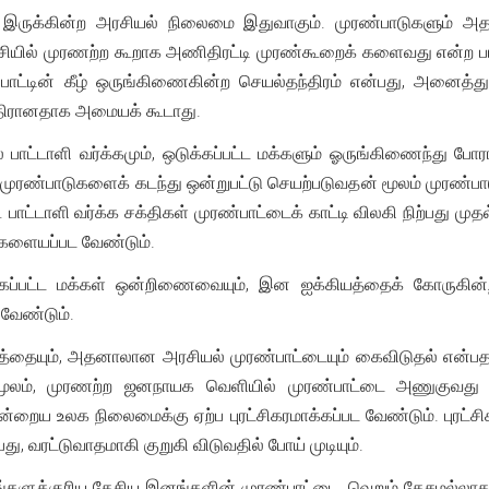
இருக்கின்ற அரசியல் நிலைமை இதுவாகும். முரண்பாடுகளும் அ
ட்சியில் முரணற்ற கூறாக அணிதிரட்டி முரண்கூறைக் களைவது என்ற ப
பாட்டின் கீழ் ஒருங்கிணைகின்ற செயல்தந்திரம் என்பது, அனைத்து
ிரானதாக அமையக் கூடாது.
பாட்டாளி வர்க்கமும், ஒடுக்கப்பட்ட மக்களும் ஓருங்கிணைந்து
. முரண்பாடுகளைக் கடந்து ஒன்றுபட்டு செயற்படுவதன் மூலம் முரண்
பாட்டாளி வர்க்க சக்திகள் முரண்பாட்டைக் காட்டி விலகி நிற்பது ம
களையப்பட வேண்டும்.
கப்பட்ட மக்கள் ஒன்றிணைவையும், இன ஐக்கியத்தைக் கோருகின்
வேண்டும்.
ுத்தையும், அதனாலான அரசியல் முரண்பாட்டையும் கைவிடுதல் என்
 மூலம், முரணற்ற ஜனநாயக வெளியில் முரண்பாட்டை அணுகுவது 
ன்றைய உலக நிலைமைக்கு ஏற்ப புரட்சிகரமாக்கப்பட வேண்டும். புரட
ு, வரட்டுவாதமாகி குறுகி விடுவதில் போய் முடியும்.
களுக்குரிய தேசிய இனங்களின் முரண்பாட்டை, வெறும் தேசமல்லாத