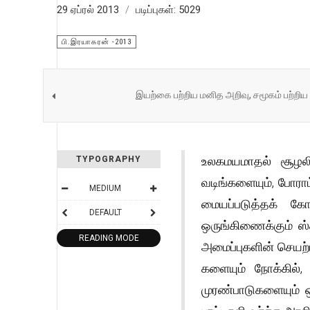
29 ஏப்ரல் 2013
படிப்புகள்: 5029
பி.இரயாகரன் -2013
இயற்கை பற்றிய மனித அறிவு, சமூகம் பற்றிய 
உலகமயமாதல் சூழலில
TYPOGRAPHY
வடிங்களையும், போரா
MEDIUM
மையப்படுத்தக் கோ
DEFAULT
ஒருங்கிணைக்கும் ஸ
READING MODE
அமைப்புகளின் செயற்
களையும் நோக்கில்,
முரண்பாடுகளையும் ஒன