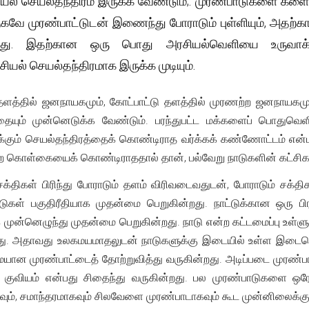
சியல் செயல்தந்திரம் இருக்க வேண்டும்;. முரண்பாடுகளை க
கவே முரண்பாட்டுடன் இணைந்து போராடும் புள்ளியும், அதற
ு. இதற்கான ஒரு பொது அரசியல்வெளியை உருவாக்கி 
ியல் செயல்தந்திரமாக இருக்க முடியும்.
த்தில் ஜனநாயகமும், கோட்பாட்டு தளத்தில் முரணற்ற ஜனநாயகமும்
்தையும் முன்னெடுக்க வேண்டும். பரந்துபட்ட மக்களைப் பொதுவெளி
க்கும் செயல்தந்திரத்தைக் கொண்டிராத வர்க்கக் கண்ணோட்டம் என்
ற கொள்கையைக் கொண்டிராததால் தான், பல்வேறு நாடுகளின் கட்சிகள்
்திகள் பிரிந்து போராடும் தளம் விரிவடைவதுடன், போராடும் சக்திக
டுகள் பகுதிரீதியாக முதன்மை பெறுகின்றது. நாட்டுக்கான ஒரு பி
க முன்னெழுந்து முதன்மை பெறுகின்றது. நாடு என்ற கட்டமைப்பு உள்
து. அதாவது உலகமயமாதலுடன் நாடுகளுக்கு இடையில் உள்ள இடைவெளி
யான முரண்பாட்டைத் தோற்றுவித்து வருகின்றது. அடிப்படை முரண்பாட
ிய குவியம் என்பது சிதைந்து வருகின்றது. பல முரண்பாடுகளை 
ும், சமாந்தரமாகவும் சிலவேளை முரண்பாடாகவும் கூட முன்னிலைக்கு