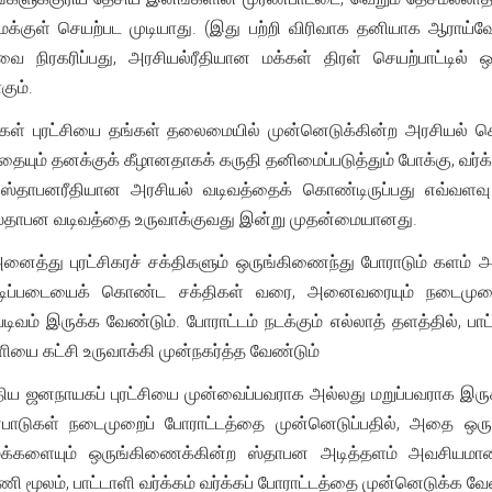
 தமக்குள் செயற்பட முடியாது. (இது பற்றி விரிவாக தனியாக ஆராய்
ை நிரகரிப்பது, அரசியல்ரீதியான மக்கள் திரள் செயற்பாட்டில்
கும்.
கள் புரட்சியை தங்கள் தலைமையில் முன்னெடுக்கின்ற அரசியல் செயற்ப
ும் தனக்குக் கீழானதாகக் கருதி தனிமைப்படுத்தும் போக்கு, வர்க்
கர ஸ்தாபனரீதியான அரசியல் வடிவத்தைக் கொண்டிருப்பது எவ்வள
ஸ்தாபன வடிவத்தை உருவாக்குவது இன்று முதன்மையானது.
ைத்து புரட்சிகரச் சக்திகளும் ஒருங்கிணைந்து போராடும் களம் அவ
 அடிப்படையைக் கொண்ட சக்திகள் வரை, அனைவரையும் நடைமுறைப
ிவம் இருக்க வேண்டும். போராட்டம் நடக்கும் எல்லாத் தளத்தில், ப
ை கட்சி உருவாக்கி முன்நகர்த்த வேண்டும்
புதிய ஜனநாயகப் புரட்சியை முன்வைப்பவராக அல்லது மறுப்பவராக இரு
ரண்பாடுகள் நடைமுறைப் போராட்டத்தை முன்னெடுப்பதில், அதை ஒரு
 மக்களையும் ஒருங்கிணைக்கின்ற ஸ்தாபன அடித்தளம் அவசியமான
ி மூலம், பாட்டாளி வர்க்கம் வர்க்கப் போராட்டத்தை முன்னெடுக்க வே