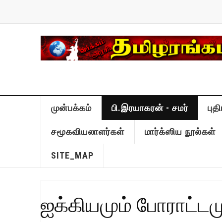
முன்பக்கம்
பி.இரயாகரன் - சமர்
புத
சமூகவியலாளர்கள்
மார்க்ஸிய நூல்கள்
SITE_MAP
ஐக்கியமும் போராட்டம