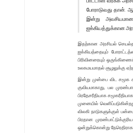
பாட்டாளி வர்க்க அர
போராடுவது தான். ஆ
இன்று அவசியமானத
ஐக்கியத்துக்கான அரச
இதற்கான அரசியல் செயல்தள
ஐக்கியத்தையும் போராட்டத
பிரிவினரையும் ஒருங்கிணை
உலகமயமாதல் சூழலுக்கு ஏற்
இன்று முன்பை விட சமூக சக
குவியமாகாது, பல முரண்பா
பிரதேசரீதியாக சமூகரீதியா
முனையில் வெளிப்படுகின்ற
விலகி நாடுகளுக்குள் பன்மை
பிரதான முரண்பாட்டுக்குர
ஒன்றுக்கொன்று நேரெதிராகவ