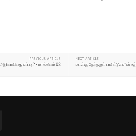
PREVIOUS ARTICLE
NEXT ARTICLE
அறிவாகியது எப்படி? - மாக்சியம் 02
வடக்கு தேர்தலும் பாசிட்டுகளின் உத்