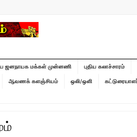
ிய ஜனநாயக மக்கள் முன்னணி
புதிய கலாச்சாரம்
ஆவணக் களஞ்சியம்
ஒலி/ஒளி
கட்டுரையாளர
ும்