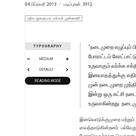
04 பிப்ரவரி 2013
படிப்புகள்: 3912
புதிய ஜனநாயக மக்கள் முன்னணி
"நடைமுறை எழுப்பும் 
TYPOGRAPHY
போராட்டம் கோட்பாட்
MEDIUM
உருவாகும் வர்க்க சக
DEFAULT
இனவாதத்துக்கு எதி
READING MODE
முன் நடைமுறை முந்த
இன்று ஒரு கட்சி நட
உருவாகின்றது. நடைமு
இனவொடுக்குமுறை மற்றும் இ
வைத்தாடுகின்றனர். பல்வேறு
போராடுவதற்கான வெகுஜன அமை