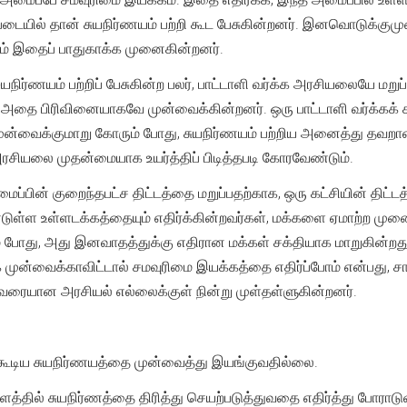
ப்படையில் தான் சுயநிர்ணயம் பற்றி கூட பேசுகின்றனர். இனவொடுக்கு
ூலம் இதைப் பாதுகாக்க முனைகின்றனர்.
ுயநிர்ணயம் பற்றிப் பேசுகின்ற பலர், பாட்டாளி வர்க்க அரசியலையே மற
 அதை பிரிவினையாகவே முன்வைக்கின்றனர். ஒரு பாட்டாளி வர்க்கக் க
ுன்வைக்குமாறு கோரும் போது, சுயநிர்ணயம் பற்றிய அனைத்து தவறா
அரசியலை முதன்மையாக உயர்த்திப் பிடித்தபடி கோரவேண்டும்.
ைப்பின் குறைந்தபட்ச திட்டத்தை மறுப்பதற்காக, ஒரு கட்சியின் திட
ுள்ள உள்ளடக்கத்தையும் எதிர்க்கின்றவர்கள், மக்களை ஏமாற்ற ம
படும் போது, அது இனவாதத்துக்கு எதிரான மக்கள் சக்தியாக மாறுகின்ற
முன்வைக்காவிட்டால் சமவுரிமை இயக்கத்தை எதிர்ப்போம் என்பது, ச
ரையான அரசியல் எல்லைக்குள் நின்று முள்தள்ளுகின்றனர்.
கூடிய சுயநிர்ணயத்தை முன்வைத்து இயங்குவதில்லை.
தளத்தில் சுயநிர்ணத்தை திரித்து செயற்படுத்துவதை எதிர்த்து போராட