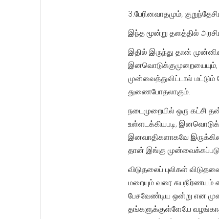
3.பேரினவாதமும், குறுந்தே
இந்த மூன்று தளத்தில் அரச
இதில் இருந்து தான் முன்
இனவொடுக்குமுறையையும், இ
முன்வைத்துவிட்டால் மட்ட
துணைபோதலாகும்.
நடைமுறையில் ஒரு கட்சி தன
உள்ளடக்கியபடி, இனவொடுக்க
இனவாதிகளாகவே இருக்கின்றன
தான் இங்கு முன்வைக்கப்படு
விடுதலைப் புலிகள் விடுதலை
மறையும் வரை சுயநிர்ணயம் எ
பேசவேண்டிய ஒன்று என முன்
தங்களுக்குள்ளேயே வழங்க