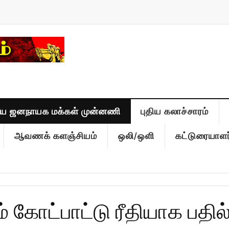
திய ஜனநாயக மக்கள் முன்னணி
புதிய கலாச்சாரம்
ஆவணக் களஞ்சியம்
ஒலி/ஒளி
கட்டுரையாளர
 கோட்பாட்டு ரீதியாக பதில