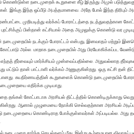
யம் கொண்டுள்ள நடைமுறைக் கூறுகளை கீழ் இருந்து அமுல் படுத்த
கள். இங்கு இந்த ஒப்பீடு அபத்தமானவை. அதே போல் இந்த திரிபும்
ண்பாட்டை முறியடித்து வர்க்கப் போராட்டத்தை நடத்துவதற்கான கோட்
் புரட்சிக்குப் பின்தான் கட்சியால் அதை அமுலுக்கு கொண்டு வர முடியு
முன் நடைமுறையில் நடக்கும் போராட்டம் என்பது, இனவாதம் மற்றும் 
் கோட்பாடு அல்ல. மாறாக நடைமுறையில் அது பிரயோகிக்கப்பட வேண்டு
ந்தத் தீர்வையும் மார்க்சியம் முன்வைப்பதில்லை. அதுவல்லாத தீர்வுக
து மட்டும் தான் பாட்டாளி வர்க்கம் அணுகுகின்றது. ஒரு கட்சி தன் 
ையானது. சுயநிர்ணயத்தின் கூறுகளைக் கொண்டு நடைமுறையில் போரா
நடைமுறையை எதிர்க்க முடியாது.
தை தங்கள் கோட்பாடாக அரசியல் திட்டத்தில் கொண்டிருக்காது வெற
கின்றது. ஆனால் முழுமையை நோக்கி செல்வதற்கான அரசியல் அடி
டு நடைமுறையை கொண்டிராத போக்குள்ளவர்கள் அப்படியல்ல. அது தன
.
நடைமுறை சார்ந்த செயல்தளம் மீது, இன்று கூர்மையான விவாதப் புள்ள