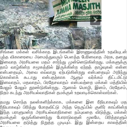
சிங்கள மக்கள் வசிக்காத இடங்களில் இராணுவத்தின் உதவியுடன்
புத்த விகாரையை அமைத்துவரும் பௌத்த பேரினவாத அரசு, தனது
இனவாத அரசியலை மதம் சார்ந்து முன்னெடுகின்றது. மக்களுக்கு
தாம் வாழ்கின்ற சமூகத்தில் இருக்கின்ற ஏற்றத் தாழ்வுகள் என்ன
என்பதையும், அவை எவ்வாறு ஏற்படுகின்றது என்பதையும் அறிந்து
கொள்ளக் கூடாது என்பதற்காக ஆளும் வர்க்கம் திட்டமிட்டு
இனவாதம், மதவாதம், பிரதேசவாதம் என்பவற்றை மக்கள் மத்தியில்
மேலும் மேலும் தூண்டுகின்றது. ஆனால் மொழி, இனம், பிரதேசம்,
நிறம் கடந்து அரசியல்வாதிகள் தமக்குள் உறவாடிக்கொள்வார்கள்.
தமது சொந்த நலன்களிற்க்காக, மக்களை இன ரீதியாகவும் மத
ரீதியாகவும் பிரித்து மோதவிட்டு அந்த நெருப்பில் குளிர் காய்கின்ற
இந்த பராளுமன்ற அரசியல்வாதிகளை நம்புவதை விடுத்து, மக்கள்
தமக்குள் ஒருங்கிணைந்து போராடுவதன் மூலமே, பிரித்தாளும்
அரசியலை தடுத்து நிறுத்த முடியும். இது இன்றைய காலத்தின்