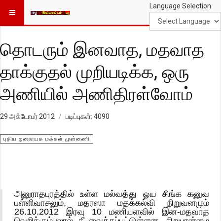
Language Selection
தொடரும் இனவாத, மதவாத
தாக்குதல் முறியடிக்க, ஒரு
அணியில் அணிதிரள்வோம்
29 அக்டோபர் 2012
படிப்புகள்: 4090
புதிய ஜனநாயக மக்கள் முன்னணி
அனுராதபுரத்தில் உள்ள மல்வத்து ஓய சிங்க கனுவ
பள்ளிவாசலும், மதரஸா மதக்கல்வி நிறுவனமும்
26.10.2012 இரவு 10 மணியளவில் இன-மதவாத
வெறிக்கும்பலால் தீ வைக்கப்பட்டுள்ளன. சிறுபான்மை