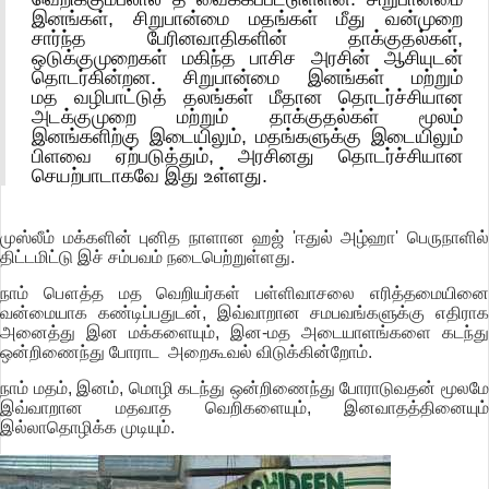
இனங்கள், சிறுபான்மை மதங்கள் மீது வன்முறை
சார்ந்த பேரினவாதிகளின் தாக்குதல்கள்,
ஒடுக்குமுறைகள் மகிந்த பாசிச அரசின் ஆசியுடன்
தொடர்கின்றன. சிறுபான்மை இனங்கள் மற்றும்
மத வழிபாட்டுத் தலங்கள் மீதான தொடர்ச்சியான
அடக்குமுறை மற்றும் தாக்குதல்கள் மூலம்
இனங்களிற்கு இடையிலும், மதங்களுக்கு இடையிலும்
பிளவை ஏற்படுத்தும், அரசினது தொடர்ச்சியான
செயற்பாடாகவே இது உள்ளது.
முஸ்லீம் மக்களின் புனித நாளான ஹஜ் 'ஈதுல் அழ்ஹா' பெருநாளில்
திட்டமிட்டு இச் சம்பவம் நடைபெற்றுள்ளது.
நாம் பௌத்த மத வெறியர்கள் பள்ளிவாசலை எரித்தமையினை
வன்மையாக கண்டிப்பதுடன், இவ்வாறான சமபவங்களுக்கு எதிராக
அனைத்து இன மக்களையும், இன-மத அடையாளங்களை கடந்து
ஒன்றிணைந்து போராட அறைகூவல் விடுக்கின்றோம்.
நாம் மதம், இனம், மொழி கடந்து ஒன்றிணைந்து போராடுவதன் மூலமே
இவ்வாறான மதவாத வெறிகளையும், இனவாதத்தினையும்
இல்லாதொழிக்க முடியும்.