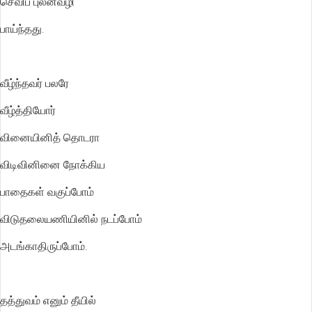
செவிப் புலன்வழி
பாய்ந்தது.
வீழ்ந்தவர் பலரே
வீழ்த்தியோர்
வினையினித் தொடரா
விடிவினினை நோக்கிய
பாதைகள் வகுப்போம்
விடுதலையணியினில் நடப்போம்
அடங்காதிருப்போம்.
தத்துவம் எனும் தீயில்