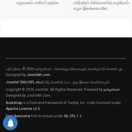
மறுகணம் பாசிசம் நடுங்க
சரித்திரம் மீள்கொண்டு வருவோம்
எழுக இலங்கையனே..
பதிப்புரிமை © 2026 தமிழரங்கம். அனைத்து உரிமைகளும் கையிருப்பில் கொண்டது.
Designed by
JoomlArt.com
.
Joomla!
GNU/GPL உரிமம்
கீழ் வெளியிடப்பட்ட ஒரு இலவச மென்பொருள்.
Copyright © 2026 Joomla!. All Rights Reserved. Powered by
தமிழரங்கம்
-
Designed by JoomlArt.com.
Bootstrap
is a front-end framework of Twitter, Inc. Code licensed under
Apache License v2.0
.
Font Awesome
font licensed under
SIL OFL 1.1
.