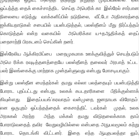
ஒப்பந்த்த தைக் கைச்சாத்திட செய்த அமெரிக் கா இஸ்ரேல் சார்பான
நிலையை எடுத்து வாக்களிப்பில் நடுநிலை, வீட்டோ அதிகாரத்தை
ஐக்கியநாடுகள் சபையில் பயன்படுத்தல், பலஸ்தீனம் மீது நிர்ப்பந்தம்
கொடுத்தல் என்ற வகையில் அமெரிக்கா ய+தஆதிக்கத் தைப்
பறைசாற்றி பிரகடனம் செய்கின் றனர்.
இஸ்ரேலிய ஆக்கிரமிப்பை மறைமுகமாக ஊக்குவித்துச் செயற்படும்
அமெ ரிக்க ரவுடித்தனத்தையே பலஸ்தீனத் தலைவர் அரபாத் உட்பட
பலர் இலங்கைக்கு மாற்றாக முன்தள்ளுவது என்பது மோசடியாகும்.
இன்று பலஸ்தீன மைந்தர்கள் தமது எல்லா பலத்தையும் பயன்படுத்தி
போராட புறப்பட்டது என்பது, உலகக் கபடதாரிகளை பீதிக்குள்ளாக்
கியுள்ளது. இதைப்பயங்'கரவாதம் வன்முறை, ஜனநாயக விரோதம்
என ஒருபுறம் ஒப்பந்தத்தைக் கைசாத்திட் டவர்கள் முதல், உலக
அரசுகள் அரற்ற அந்த மக்கள் தமது விடுதலைக்காக தாம்
போராடுவதைத் தவிர வேறுவழியில்லை என்பதை அநுபவமூலம் கற்று
போராட தொடங்கி வி;ட்டனர். இதை எந்த ஆயுதபலத்தா லும்,