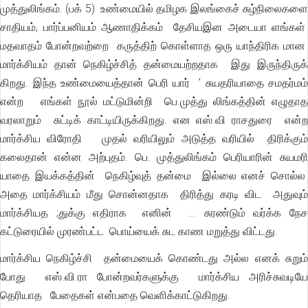
முத்துலிங்கம். (பக் 5) உண்மையில் தமிழக இலங்கைச் சுழ்நிலைகளை
சாதியம், பார்ப்பனியம் ஆணாதிக்கம் தேசியஇன அடையா ளங்கள்
மதவாதம் போன்றவற்றை கருத்திற் கொள்ளாத ஒரு யாந்திரிக மான
மார்க்சியம் தான் நெகிழ்ச்சித் தன்மையற்றதாக இது இருந்திருக்
கிறது. இந்த உண்மையைத்தான் பெரி யார் ' சுயதரியாதை சமதர்மம்
என்ற எங்கள் நூல் மட்டுமின்றி பெ.முத்து லிங்கத்தின் எழுதாத
வரலாறும் சுட்டிக் காட்டியிருக்கிறது. என எஸ்.வி ராசதுரை என்ற
மார்க்சிய விரோதி முதல் வரியிலும் அடுத்த வரியில் திரிக்கும்
கலைதான் என்ன அற்புதம். பெ. முத்துலிங்கம் பெரியாரின் சுயமரி
யாதை இயக்கத்தின் நெகிழ்வுத் தன்மை இல்லை எனச் சொல்ல
அதை மார்க்சியம் மீது சொன்னதாக திரித்து கரடி விட அதுவும்
மார்க்சியத ;துக்கு எதிராக எனின் ... சுரண்டும் வர்க்க நேச
கட்டுரையில் முரண்பட்ட பொய்யைக் சுட காண மறுத்து விட்டது.
மார்க்சிய நெகிழ்ச்சி தன்மையைக் கொண்டது அல்ல எனக் சுறும்
போது எஸ்.வி.ரா போன்றவர்களுக்கு மார்க்சிய அரிச்சுவடியே
தெரியாத பேதைகள் என்பதை வெளிக்காட்டுகிறது.