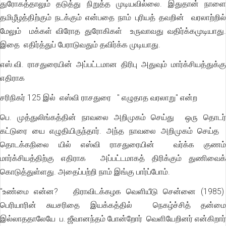
துரோகத்தாலும் தடுத்து நிறுத்த முடியவில்லை. இதுதான் நாளை
தமிழீழத்திற்கும் நடக்கும் என்பதை நாம் புரியத் தவறின் வரலாற்றில்
மேலும் மக்கள் விரோத துரோகிகள் உருவாவது வதிர்க்கமுடியாது.
இதை எதிர்த்துப் பேராடுவதும் தவிர்க்க முடியாது.
எஸ்.வி. ராசதுரையின் அப்பட்டமான திரிபு அதுவும் மார்க்சியத்துக்கு
எதிராக
சரிநிகர் 125 இல் எஸ்வி ராசதுரை '' எழுதாத வரலாறு'' என்ற
பெ. முத்துலிங்கத்தின் நாவலை அறிமுகம் செய்து ஒரு தொடர்
கட்டுரை யை எழுதியிருந்தார். அந்த நாவலை அறிமுகம் செய்த
தொடக்கநிலை யில் எஸ்வி ராசதுரையின் வர்க்க குணம்
மார்க்சியத்திற்கு எதிராக அப்பட்டமாகத் திரிக்கும் துணிவைக்
கொடுத்துள்ளது. அதைப்பற்றி நாம் இங்கு பார்ப்போம்.
''உண்மை என்ன? திராவிடக்கழக வெளியீடு சென்னை (1985)
பெரியாரின் சுயசரிதை இயக்கத்தில் நெகழ்ச்சித் தன்மை
இல்லாததாலேயே ப. ஜீவானந்தம் போன்றோர் வெளியேறினர் என்கிறார்