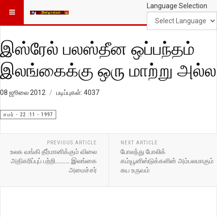
Language Selection
இஸ்ரேல் பலஸ்தீன ஒப்பந்தம்
இலங்கைக்கு ஒரு மாற்று அல்ல
08 ஜூலை 2012
படிப்புகள்: 4037
சமர் - 22 :11 - 1997
PREVIOUS ARTICLE
NEXT ARTICLE
உலக வங்கி தீர்மானிக்கும் விலை
போலந்து போலிக்
அதிகரிப்புப் பற்றி.......... இலங்கை
கம்யூனிஸ்டுக்களின் அம்பலமாகும்
அமைச்சர்
சுய உருவம்