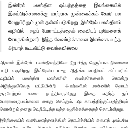
இஸ்ரேல் பலஸ்தீன ஒப்பந்தத்தை இலங்கையில்
இனப்பிரச்சனைக்கு மாற்றாக முன்வைக்கக் கோரி பல
வேறுபிரிலும் முன் தள்ளப்படுகிறது. இஸ்ரேல் பலஸ்தீனம்
வழியில் ஈழப் போராட்டத்தைக் கைவிடப் புலிகளைக்
கோருகின்றனர். இந்த வேண்டுகோளை இலங்கை வந்த
அரபாத் கூடவிட்டு வைக்கவில்லை.
ஆனால் இஸ்ரேல் பலஸ்தீனத்திலோ நீறுப+த்த நெருப்பாக நிலைமை
மாறி வருகிறது. இஸ்ரேலிய ய+த ஆதிக்க வாதிகள் கிட்டலரின்
வழியில் பலஸ்தீன மண்ணின் மைந்தர்களைக் கொன்று
அழித்துவிடுவது மட்டுமின்றி அவர்களின் மண்ணில் தொடர்
குடியேற்றங் களை நடத்திவருகிறது. இதை எதிர்த் துப்
போராடிவருபவர்களை கைது செய்தும், படு காயத்திற்குட்படுத்தியும்
கொன்றும் தனது வெறிபிடித்த யுத்த ஆதிக்கத்தைதத் தொடர்கிறது.
இந்நிலையில் கையேலாத்தனத்தின் தொடர்ச்சியில் அரபாத் புலம்பவே
முடிந்ததே ஒழிய, அதைத் தடுத்து நிறுத்த முடியவில்லை. ஏன்