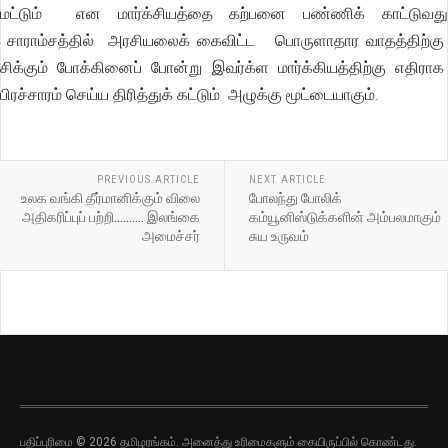
மட்டும் என மார்க்சியத்தை கற்பனை பண்ணிக் காட்டுவது
சாராம்சத்தில் அரசியலைக் கைவிட்ட பொருளாதார வாதத்திற்கு
சிக்கும் போக்கினைப் போன்று இவர்க்ள மார்க்கியத்திற்கு எதிராக
பிரச்சாரம் செய்ய திரித்துக் கட்டும் அழுக்கு மூட்டையாகும்.
PREVIOUS ARTICLE
NEXT ARTICLE
உலக வங்கி தீர்மானிக்கும் விலை
போலந்து போலிக்
அதிகரிப்புப் பற்றி.......... இலங்கை
கம்யூனிஸ்டுக்களின் அம்பலமாகும்
அமைச்சர்
சுய உருவம்
பதிப்புரிமை © 2026 தமிழரங்கம். அனைத்து உரிமைகளும் கையிருப்பில் கொண்டது.