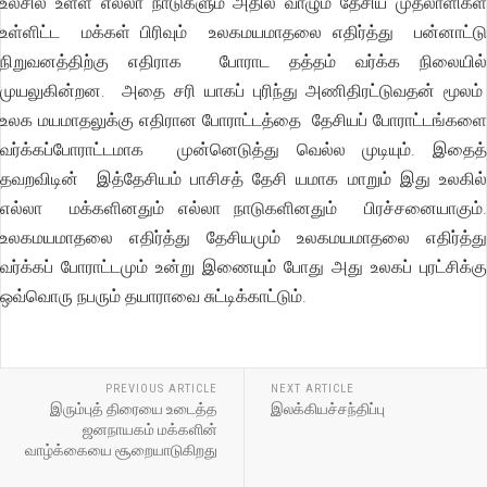
உலசில் உள்ள எல்லா நாடுகளும் அதில் வாழும் தேசிய முதலாளிகள்
உள்ளிட்ட மக்கள் பிரிவும் உலகமயமாதலை எதிர்த்து பன்னாட்டு
நிறுவனத்திற்கு எதிராக போராட தத்தம் வர்க்க நிலையில்
முயலுகின்றன. அதை சரி யாகப் புரிந்து அணிதிரட்டுவதன் மூலம்
உலக மயமாதலுக்கு எதிரான போராட்டத்தை தேசியப் போராட்டங்களை
வர்க்கப்போராட்டமாக முன்னெடுத்து வெல்ல முடியும். இதைத்
தவறவிடின் இத்தேசியம் பாசிசத் தேசி யமாக மாறும் இது உலகில்
எல்லா மக்களினதும் எல்லா நாடுகளினதும் பிரச்சனையாகும்.
உலகமயமாதலை எதிர்த்து தேசியமும் உலகமயமாதலை எதிர்த்து
வர்க்கப் போராட்டமும் உன்று இணையும் போது அது உலகப் புரட்சிக்கு
ஒவ்வொரு நபரும் தயாராவை சுட்டிக்காட்டும்.
PREVIOUS ARTICLE
NEXT ARTICLE
இரும்புத் திரையை உடைத்த
இலக்கியச்சந்திப்பு
ஜனநாயகம் மக்களின்
வாழ்க்கையை சூறையாடுகிறது