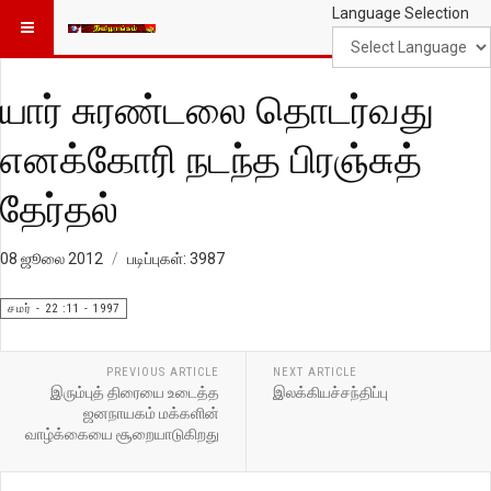
Language Selection
யார் சுரண்டலை தொடர்வது
எனக்கோரி நடந்த பிரஞ்சுத்
தேர்தல்
08 ஜூலை 2012
படிப்புகள்: 3987
சமர் - 22 :11 - 1997
PREVIOUS ARTICLE
NEXT ARTICLE
இரும்புத் திரையை உடைத்த
இலக்கியச்சந்திப்பு
ஜனநாயகம் மக்களின்
வாழ்க்கையை சூறையாடுகிறது