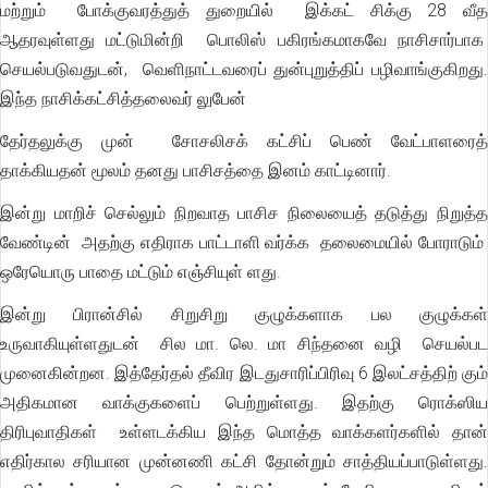
மற்றும் போக்குவரத்துத் துறையில் இக்கட் சிக்கு 28 வீத
ஆதரவுள்ளது மட்டுமின்றி பொலிஸ் பகிரங்கமாகவே நாசிசார்பாக
செயல்படுவதுடன், வெளிநாட்டவரைப் துன்புறுத்திப் பழிவாங்குகிறது.
இந்த நாசிக்கட்சித்தலைவர் லுபேன்
தேர்தலுக்கு முன் சோசலிசக் கட்சிப் பெண் வேட்பாளரைத்
தாக்கியதன் மூலம் தனது பாசிசத்தை இனம் காட்டினார்.
இன்று மாறிச் செல்லும் நிறவாத பாசிச நிலையைத் தடுத்து நிறுத்த
வேண்டின் அதற்கு எதிராக பாட்டாளி வர்க்க தலைமையில் போராடும்
ஒரேயொரு பாதை மட்டும் எஞ்சியுள் ளது.
இன்று பிரான்சில் சிறுசிறு குழுக்களாக பல குழுக்கள்
உருவாகியுள்ளதுடன் சில மா. லெ. மா சிந்தனை வழி செயல்பட
முனைகின்றன. இத்தேர்தல் தீவிர இடதுசாரிப்பிரிவு 6 இலட்சத்திற் கும்
அதிகமான வாக்குகளைப் பெற்றுள்ளது. இதற்கு ரொக்ஸிய
திரிபுவாதிகள் உள்ளடக்கிய இந்த மொத்த வாக்களர்களில் தான்
எதிர்கால சரியான முன்னணி கட்சி தோன்றும் சாத்தியப்பாடுள்ளது.