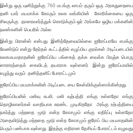
இன்று ஒரு யுனிற்றுக்கு 760 மடங்கு லாபம் தரும் ஒரு அரசுதுறையை
தனி யார் மயமாக்க கோரும் உலக வங்கியின் கோரிக்கையை ஒரு
சிலருக்கு தாரைவார்த்துக் கொடுக்கும் ஒர் அங்கமே ஒழிய மக்களின்
நலன்களின் பெயரில் அல்ல.
இன்று பிரான்ஸ் என்பது இனித்தேவையில்லை ஐரோப்பாவே எமக்கு
வேண்டும் என்று தேர்தல் கூட்டத்தில் எழுப்பிய குரல்கள் அடிப்படையில்
உலகமயமதாதலின் ஐரோப்பிய பங்கைத் தக்க வைக்க பிரஞ்சு பொரு
ளாராரத்தைக் கைவிடத் தயாராக வுள்ளனர். இன்று ஐரோப்பாவில்
எழுந்து வரும் தனித்தனிப் போராட்டமும்
ஐரோப்பிய மயமாக்கலின் அடிப்படை யை கேள்விக்குள்ளாக்கின்றது.
ஐரோப்பியலில் மலிவு கூலி, மலி வுற்பத்தி எங்கு உள்ளதோ எங்கு
தொழிலாளர்கள் வசதியாக சுரண்ட முடிகிறதோ அங்கு உற்பத்தியை
நகர்த்து மற்றதை மூடு என்ற கோசமும் எங்கு எதிர்ப்பு உள்ளதோ
அதைவிடுத்து மற்றதை மூடு என்ற கோசமும் ஐரோப் பிய மயமாதலின்
பெரும் பண்பாக வுள்ளது. இதற்கு எதிரான தேசியப் போராட்டம் எழுவது