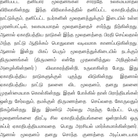
தனிப்பட்ட தனியார் மூலதனங்கள் சார்ந்தே உலகமயமாதல்
விரிவாகின்றது. இந்த விரிவாக்கத்தில் தனிப்பட்ட ஏகாதிபத்திய
நாட்டுக்கும், தனிப்பட்ட நபர்களின் மூலதனத்துக்கும் இடையில் உள்ள
முரண்பாட்டில், உலகமயமாதல் மூலதனத்தைச் சார்ந்து நிற்கின்றது.
ஆனால் ஏகாதிபத்திய நாடுகள் இந்த மூலதனத்தை பிரதி செய்வதால்
அந்த நாட்டு ஆதிக்கம் பொதுவான வடிவமாக காணப்படுகின்றது.
ஆனால் இன்று மிகப் பெரும் மூலதனத்துக்கிடையில் நடக்கும்
திருமணங்கள் (திருமணம் என்றே முதலாளித்துவ அறிஞர்கள்
அழைக்கின்றனர்.) விவாகரத்தின்றி, உருவாகின்ற போது, இது
ஏகாதிபத்திய நாடுகளுக்குள் புகுந்து விடுகின்றது. இதனால்
ஏகாதிபத்திய நாட்டு நலனை விட மூலதனம், தனது நலனை
முதன்iமையாக கொள்கின்றது. இதன் போக்கில் தான் பிராந்தியங்கள்
ஒன்று சேர்வதும், தமக்குள் திருமணத்தை செய்வதை கோருவதும்
நிகழ்கின்றது. இது இரண்டு அல்லது அதற்கு மேற்பட்ட பெரு
மூலதனங்களை திரட்டி சில ஏகாதிபத்தியங்களை ஒன்றாக்கி ஒரு
சுப்பர் ஏகாதிபத்தியமாவதை பொது அரசியல் மார்க்கமாக்கின்றனர்.
ஆனால் மூலதனம் தனது சொந்த குணத்தை அடிப்படையாக