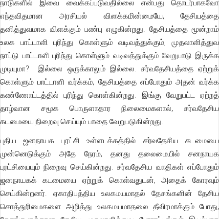
நாடுகளில் இவை வைக்கப்படுவதில்லை என்பது தொடர்பாகவோ
எந்தவிதமான அரசியல் விளக்கமின்மையே, தேசியத்தை
தனித்துவமாக விளக்கும் பண்பு எழுகின்றது. தேசியத்தை மூன்றாம்
உலக பாட்டாளி புரிந்து கொள்ளும் வடிவத்துக்கும், முதலாளித்துவ
நாட்டு பாட்டாளி புரிந்து கொள்ளும் வடிவத்துக்கும் வேறுபாடு இருக்க
முடியுமா? இல்லை ஒருக்காலும் இல்லை. சர்வதேசியத்தை ஏற்றுக்
கொள்ளும் பாட்டாளி வர்க்கம், தேசியத்தை எப்போதும் அதன் வர்க்க
கண்ணோட்டத்தில் புரிந்து கொள்கின்றது. இங்கு வேறுபட்ட ஏற்றத்
தாழ்வான சமூக பொருளாதார நிலைமைகளால், சர்வதேசிய
கடமையை நிறைவு செய்யும் பாதை வேறுபடுகின்றது.
புதிய ஜனநாயக புரட்சி உள்ளடக்கத்தில் சர்வதேசிய கடமையை
முன்னெடுக்கும் அதே நேரம், தனது தலைமையில் சனநாயக
புரட்சியையும் நிறைவு செய்கின்றது. சர்வதேசிய வாதிகள் எப்போதும்
ஜனநாயகக் கடமையை ஏற்றுக் கொள்வதுடன், அதைக் கோரவும்
செய்கின்றனர். ஏகாதிபத்திய உலகமயமாதல் தேசங்களின் தேசிய
சொத்துரிமைகளை அழித்து உலகமயமாதலை தீவிரமாக்கும் போது,