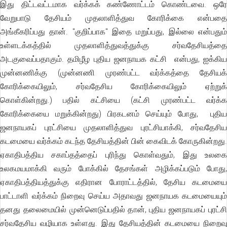
இது திட்டவட்டமாக வர்க்கக் கண்ணோட்டம் கொண்டவை. ஒரே
வேறுபாடு தேசியம் முதலாளித்துவ கோரிக்கை என்பதை
அங்கீகரிப்பது தான். "குறிப்பாக" இதை மறுப்பது, இல்லை என்பதும்
உள்ளடக்கத்தில் முதலாளித்துவத்துக்கு சர்வதேசியத்தை
அடகுவைப்பதாகும். தமிழீழ புதிய ஜனநாயக கட்சி என்பது, ஐக்கிய
முன்னணிக்கு (முன்னணி முரண்பட்ட வர்க்கத்தை தேசியக்
கோரிக்கையிலும், சர்வதேசிய கோரிக்கையிலும் ஏற்றுக்
கொள்கின்றது.) பதில் கட்சியை (கட்சி முரண்பட்ட வர்க்க
கோரிக்கையை மறுக்கின்றது) பிரகடனம் செய்யும் போது, புதிய
ஜனநாயகப் புரட்சியை முதலாளித்துவ புரட்சியாக்கி, சர்வதேசிய
கடமையை வர்க்கம் கடந்த தேசியத்தின் பின் கைவிடக் கோருகின்றது.
ஏகாதிபத்திய சகாப்தத்தைப் புரிந்து கொள்வதும், இது உலகை
உலகமயமாக்கி வரும் போக்கில் தேசங்கள் அழிக்கப்படும் போது,
ஏகாதிபத்தியத்துக்கு எதிரான போராட்டத்தில், தேசிய கடமையை
பாட்டாளி வர்க்கம் நிறைவு செய்ய அதாவது ஜனநாயக கடமையையும்
தனது தலைமையில் முன்னெடுப்பதில் தான், புதிய ஜனநாயகப் புரட்சி
சர்வதேசிய வழியாக உள்ளது. இது தேசியத்தின் கடமையை நிறைவு