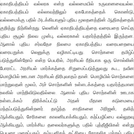
ஏகாதிபத்தியம் வல்லரசு என்ற வல்லமையில் உருவானவையல்ல.
ஏகாதிபத்தியம் எல்லாவற்றிலும் ஏகபோகத்தைக் கொண்டு,
வல்லமைக்கு பதில் அடக்கியாளும் புதிய மூலதனத்தின் ஆதிகத்தைக்
குறித்து நிற்கின்றது. லெனின் ஏகாதிபத்தியத்தை வரையறை செய்த
புதிய சூழல் நிலவ முன்பு, வல்லரசுகள் யதார்த்தத்தில் இருந்தன.
ஆனால் புதிய சர்வதேச நிலமை ஏகாதிபத்திய வரையறையை
வரையறுக்க லெனுக்கு வழிகாட்டியது. சொற்களை தமிழ்ப்
படுத்துகின்றோம் என்ற பெயரில், அரசியல் ரீதியாக ஒரு சொல்லின்
போராட்ட அரசியல் மார்க்கத்தை சிறுமைப்படுத்துவது கூட, நவீன
மொழியில் ஊடான அரசியல் திரிபுவாதம் தான். மொழியில் சொற்களை
மாற்றுவதன் மூலம், அச் சொற்களின் உள்ளடக்கத்தை யதார்த்தமான
உலகில் மாற்றிவிடுவதில்லை. ஆனால் புதிய சொற்களின் ஊடாக
உள்ளடக்கம் திரிக்கப்பட்டு அதன் மீதான கடுமையை
மந்தப்படுத்துகின்றனர். தாழ்ந்த சாதிகளை அரிஜன், தலித்
ஆக்கியதும், சேரிகளை காலனியாக்கியதும், கற்ப்பழிப்பை வல்லுறவு
ஆக்கியதும், மார்க்சிய தலைவர்களுக்கு பதில் புத்தீஜீவிகள் என்று
பெயரை மறைப்பதும், கம்யூனிசக் கட்சியை சோசலிச மற்றும் புதிய