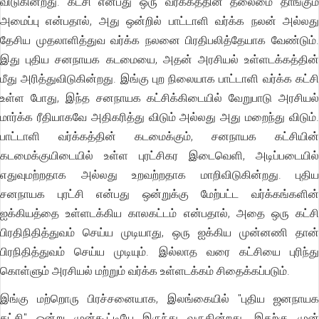
விடுகின்றது. கட்சி என்பது ஒரு வர்க்கத்தின் தலைமை தாங்கும்
அமைப்பு என்பதால், அது ஒன்றில் பாட்டாளி வர்க்க நலன் அல்லது
தேசிய முதலாளித்துவ வர்க்க நலனை பிரதிபலித்தேயாக வேண்டும்.
இது புதிய சனநாயக கடமையை, அதன் அரசியல் உள்ளடக்கத்தின்
மீது அரித்துவிடுகின்றது. இங்கு புற நிலையாக பாட்டாளி வர்க்க கட்சி
உள்ள போது, இந்த சனநாயக கட்சிக்கிடையில் வேறுபாடு அரசியல்
மார்க்க ரீதியாகவே அதிகரித்து விடும் அல்லது அது மறைந்து விடும்.
பாட்டாளி வர்க்கத்தின் கடமைக்கும், சனநாயக கட்சியின்
கடமைக்குயிடையில் உள்ள புரட்சிகர இடைவெளி, அடிப்படையில்
எதுவுமற்றதாக அல்லது உறவற்றதாக மாறிவிடுகின்றது. புதிய
சனநாயக புரட்சி என்பது ஒன்றுக்கு மேற்பட்ட வர்க்கங்களின்
ஐக்கியத்தை உள்ளடக்கிய காலகட்டம் என்பதால், அதை ஒரு கட்சி
பிரதிநிதித்துவம் செய்ய முடியாது, ஒரு ஐக்கிய முன்னணி தான்
பிரநிதித்துவம் செய்ய முடியும். இல்லாத வரை கட்சியை புரிந்து
கொள்ளும் அரசியல் மற்றும் வர்க்க உள்ளடக்கம் சிதைக்கப்படும்.
இங்கு மற்றொரு பிரச்சனையாக, இலங்கையில் "புதிய ஜனநாயக
கட்சி" ஒன்று முன்கூட்டியே இருந்து வருகின்றது. இதற்கு முன்