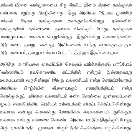
மக்கள் மீதான வன்முறையை, சிறு தேசிய இனம் மீதான தாக்குதல்
என்பதை மறுப்பது நிகழ்கின்றது. இது அரசியல் ரீதியாக முஸ்லிம்
மக்கள் மீதான தாக்குதலை ஊக்குவிக்கின்றது. ஏனெனின்
தாக்குதலின் தன்மையை தவறாக விளக்கும் போது, தாக்குதல்
மறைமுகமாக ஊக்கம் பெறுகின்றது. இதுபோன்று தலைவர்களின்
அறியாமை, தவறு என்பது அரசியலைக் கடந்து விளக்குவதாகும்.
அறியாமையும், தவறும் எல்லாப் போராட்டத்திலும் இருப்பவைதான்.
அடுத்து அரசியலை கைவிட்டுச் செல்லும் மார்க்கத்தைப் பார்ப்போம்
"வல்லரசியம், நவகொலனிய கட்டத்தில் என்றும் இல்லாதவாறு
உலகமயமாகி வருகின்றது" இங்கு வல்லரசியம் என்ற சொற்பிரயோகம்
அரசியல் பிறழ்ச்யின் விளைவாகும். ஏகாதிபத்தியம் என்ற
சொல்லுக்குப் பதிலாக வல்லரசியம் என்ற சொல்லை முன்வைப்பதன்
மூலம், ஏகாதிபத்திய அரசியல் உள்ளடக்கம் சந்தப்படுத்தப்படுகின்றது.
வல்லரசு என்பது அனைத்து மேலாதிக்க அரசுகளையும் குறிக்கும்.
வல்லரசு என்பது வல்லமை கொண்ட அரசாக மட்டும் இருக்கும் போது,
அது ஏகாதிபத்திய மூலதன மற்றும் நிதி ஆதிகத்தை மறுக்கின்றது.