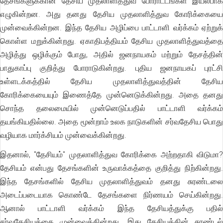
தேசங்களுக்கான தேசிய முதலாளித்துவ போராட்டங்கள் இயல்பாக
எழுகின்றன. அது தனது தேசிய முதலாளித்துவ கோரிக்கையை
முன்வைக்கின்றன. இந்த தேசிய அழிப்பை பாட்டாளி வர்க்கம் ஏற்றுக்
கொள்ள மறுக்கின்றது. ஏகாதிபத்தியம் தேசிய முதலாளித்துவத்தை
அழித்து ஒழிக்கும் போது, அதில் ஜனநாயகம் மற்றும் தேசத்தின்
பாதுகாப்பு குறித்து போராடுகின்றது. புதிய ஜனநாயகப் புரட்சி
உள்ளடக்கத்தில் தேசிய முதலாளித்துவத்தின் தேசிய
கோரிக்கையையும் இணைத்தே முன்னெடுக்கின்றது. அதை தனது
சொந்த தலைமையில் முன்னெடுப்பதில் பாட்டாளி வர்க்கம்
தயங்கியதில்லை. அதை மூன்றாம் உலக நாடுகளின் சர்வதேசிய பொது
வழியாக மார்க்சியம் முன்வைக்கின்றது.
இதனால், "தேசியம்" முதலாளித்துவ கோரிக்கை அற்றதாகி விடுமா?
தேசியம் என்பது தேசங்களின் உருவாக்கத்தை குறித்து நிற்கின்றது.
இந்த தேசங்களில் தேசிய முதலாளித்துவம் தனது சுரண்டலை
அடைப்படையாக கொண்டே தேசங்களை நிர்ணயம் செய்கின்றது.
ஆனால் பாட்டாளி வர்க்கம் இந்த தேசியத்துக்கு பதில்
சர்வதேசியத்தை முன்வைக்கின்றது. இது தேசியத்தின் சுரண்டல்