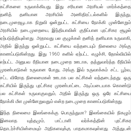
கட்சிகளை உருவாக்கியது. இது சரியான அரசியல் மார்க்கத்தை
தனித் தனியான அரசியில் அணிதிரட்டல்களில் இருந்து,
நடைமுறையூடாக நிறுவி ஒன்றுபட்ட கட்சியை நோக்கி முன்னேறும்
அரசியில் நடைமுறையை, இந்தியாவின் குறிப்பான புரட்சிகர சூழல்
ஏற்படுத்தியுள்ளது. அதாவது பல குழுக்கள் தனித் தனியாக உருவாகி,
அதில் இருந்து ஒன்றுபட்ட கட்சியை வந்தடையும் நிலைமை அங்கு
காணப்படுகின்றது. இது 1960 களில் ஏற்பட்ட எழுச்சி, தோல்வியில்
எற்பட்ட அனுபவ ரீதியான நடைமுறை ஊடாக, தத்துவார்த்த ரீதியில்
முரண்பாடுகள் உருவான போது, அங்கு இவ் உருவாக்கம் சட்ட பூர்வ,
சட்ட விரோத நிலைமைகள் ஊடாக பல கட்சிகள் வந்தடைந்தது. ஒரு
கட்சியில் இருந்து புரட்சிகர முரண்பாட்டை அடிப்படையாக கொண்டு
பல கட்சிகள் உருவாகுவதும், அதில் இருந்து ஒரு ஒரே கட்சியை
நோக்கி மீள முன்னேறுவதும் என்ற நடைமுறை காணப்படுகின்றது.
இந்த நிலைமை இலங்கைக்கு பொருந்துமா? இலங்கையில் நிகழும்
இனவாத யுத்தமும், பாட்டாளி வர்க்கத்தின் புரட்சிகர
தொடர்ச்சியின்மையும் அதிகளவுக்கு பாதகமாகவுள்ளது. அத்துடன்