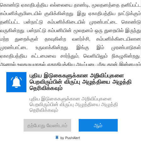
கொண்டு ஏகாதிபத்திய எல்லையை தாண்டி, மூலதனத்தை தனிப்பட்ட
கம்பனிக்குமிடையில் குவிக்கின்றது. இது ஏகாதிபத்திய நாட்டுக்கும்
தனிப்பட்ட பன்நாட்டு கம்பனிக்கிடையில் முரண்பாட்டை கொண்டு
வருகின்றது. பன்நாட்டு கம்பனியின் மூலதனம் ஒரு துறையில் இருந்து
மற்ற துறைக்குள் தாவுகின்ற வளர்ச்சி, கம்பனிக்கிடையிலான
முரண்பாட்டை உருவாக்கின்றது. இங்கு இம் முரண்பாடுகள்
ஏகாதிபத்திய கட்டமைவை சார்ந்தும், வெளியிலும் நிகழுகின்றது.
ஆனால் உலகமயமாதல் ஏகாதிபத்திய அடிப்படை மீது தான் இன்னமும்
தன்னை கட்டமைக்கின்றது. புதிய போக்கும், புதிய நிலைமையில் புதிய
புதிய இடுகைகளுக்கான அறிவிப்புகளை
பெறவிரும்பின் விருப்பு அழுத்தியை அழுத்தி
வழியில் வளர்ச்சியுற்று வருகின்றது. இதுவே உலகமயமாதலின் அடுத்த
தெரிவிக்கவும்
கட்ட பாய்ச்சலாகும். இது நிச்சயமாக தனிப்பட ஏகாதிபத்திய நாட்டை
புதிய இடுகைகளுக்கான அறிவிப்புகளை
சார்ந்திருக்காது. இது சில ஏகாதிபத்தியத்தை ஒன்றிணைத்து
பெறவிரும்பின் விருப்பு அழுத்தியை அழுத்தி
அதைச் சார்ந்தும் நிற்கும். அதை கடந்து செல்லும் போது, கம்பனிகள்
தெரிவிக்கவும்
ஏகாதிபத்திய தன்மையை எடுத்துவிடும். இதுவும் ஒன்றை ஒன்று
விழுங்கும் போது, பரந்து பட்ட மக்களை எதிரியாக எதிர் அணியில்
தற்போது வேண்டாம்
ஆம்
நிறுத்தும். அதுவே இறுதியானதும், உச்ச சுரண்டலை விரிவாக்கும்
by PushAlert
மூலதன வளர்ச்சியின் எல்லையாகும். இந்த மூலதன வளர்ச்சி மறு