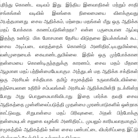
புரிந்து கொண்ட வடிவம் இது. இந்திய இனவாதிகள் மற்றும் சாதி
சங்கங்கள் வடிவில் இலங்கை நிலைமையை விளக்குவது
அபத்தமானது. சைவ ஆதிக்கம், மற்றைய மதங்கள் மீது ஒரு ஆதிக்க
மதப் போக்காக காணப்படுகின்றதா? என்ன பருமையான ஆய்வு
இதற்கு உண்டு. மிக மோசமான தேசிய விடுதலை இயக்கங்கள் கூட
சைவ அடிப்படை வாதத்தைக் கொண்டு அணிதிரட்டியதுமில்லை,
வன்முறையைக் கையாண்டதுமில்லை. இதில் ஒரு முற்போக்கான
தன்மையை கொண்டிருந்ததுக்கு காரணம், சைவ மதம் மீதான
ஆழமான மதப் பற்றின்மையேயாகும. அத்துடன் மத ஆதிக்க சக்திகள்
ஒரு அரசியல் சக்தியாக தமிழ் சமூகத்தில் உருவாகிவிடவில்லை.
தற்செயலான உதிரிச் சம்பவங்கள் அரசியல் ஆதிக்கமின்றி நடக்கின்ற
போது அது பொதுமையாகிவிடாது. இதை பார்க்க தவறி சைவ
ஆதிகத்தை முன்னிலைப்படுத்தி முதன்மை முரண்பாடுகளில் ஒன்றாக
காட்டுவது, சிறுபான்மை மதப் பிரிவுகளை, அதன் பிற்போக்கு
தன்மையுடன் சலுகை வழங்கி அணிதிரட்ட முயலும் காரியவாதமாகும்.
சமூகத்தில் ஆதிகத்தில் உள்ள சைவ பண்பாட்டை விமர்சிப்பதை இட்டு
விமர்சனம் கேள்விக்கு உள்ளாக்கவில்லை.