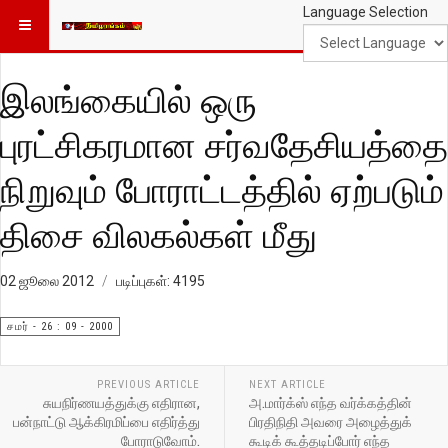
Language Selection
இலங்கையில் ஒரு
புரட்சிகரமான சர்வதேசியத்தை
நிறுவும் போராட்டத்தில் ஏற்படும்
திசை விலகல்கள் மீது
02 ஜூலை 2012
படிப்புகள்: 4195
சமர் - 26 : 09 - 2000
PREVIOUS ARTICLE
NEXT ARTICLE
சுயநிர்ணயத்துக்கு எதிரான,
அ.மார்க்ஸ் எந்த வர்க்கத்தின்
பன்நாட்டு ஆக்கிரமிப்பை எதிர்த்து
பிரதிநிதி அவரை அழைத்துக்
போராடுவோம்.
கூடிக் கூத்தடிப்போர் எந்த