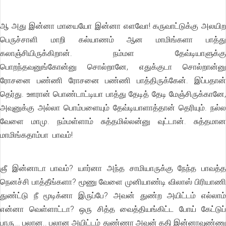
ஆ அது இன்னா மாயையோ இன்னா எளவோ! கருவாட்டுக்கு அலயிற
பெருச்சாளி மாறி கல்யாணம் ஆன மாமிங்களா பாத்து
கலாஞ்சியிருக்கிறான். நம்மள தேவ்டியாளுக்கு
பொறந்தவனுங்கோன்னு சொல்றானே, எதுக்குடா சொல்றான்னு
ரோசனை பண்ணி ரோசனை பண்ணி பாத்திருக்கேன். இப்பதான்
தெர்து. ஊரான் பொண்டாட்டியா பாத்து தேடித் தேடி மேஞ்சிருக்கானே,
அவுனுக்கு அல்லா பொம்பளையும் தேவ்டியாளாத்தான் தெரியும். நல்ல
வேளை மாமு. நம்மள்ளாம் சுத்தமில்லன்னு வுட்டான். சுத்தமான
மாமிங்கதாம்பா பாவம்!
ஞீ இன்னாடா பாவம்? யார்னா அந்த சாமியாருக்கு நேந்த பாவத்த
நெனச்சி பாத்தீங்களா? மூணு வேளை முனியாண்டி விலாஸ் பிரியாணி
துண்ட்டு நீ மூடிக்னா இருப்பே? அவன் துண்ற அயிட்டம் எல்லாம்
என்னா வெள்ளாட்டா? ஒரு சித்த வைத்தியங்கிட்ட போய் கேட்டுப்
பாரு... பலான.. பலான அயிட்டம் துண்ணா அவன் கதி இன்னாவுண்ணு