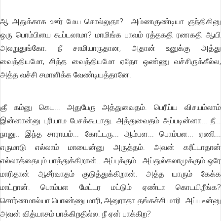
ஆ அதுக்காக ஊர் மேய சொல்லுதா? அம்ணகுண்டியா குந்திகினு
ஒரு பொம்பிளய கூப்டலாமா? மாமிங்க பாவம் ரத்தகதி ரணகதி ஆயி
அலறுதுங்கோ. நீ சாமியாருதான, அதான் உனுக்கு அத்து
வைத்தியமோ, சித்த வைத்தியமோ ஏதோ ஒண்ணு வச்சிருக்கீல்ல,
அத்த வச்சி சமாளிக்க வேண்டியத்தானே!
ஞீ கம்னு கெட... அதுபேரு அத்துவைதம். பெரீய்ய விசயம்லாம்
இன்னான்னு புரியாம பேசக்கூடாது. அத்துவைதம் அப்படின்னா... நீ...
நானு.. இந்த சாராயம்... கோட்டரு... ஆம்பள... பொம்பள... ஏணி...
எருமாடு எல்லாம் மாயைன்னு அருத்தம். அவன் கரீட்டாதான்
எல்லாத்தையும் பாத்துக்கிறான்.. அப்புக்கும்.. அப்துல்கலாமுக்கும் ஒரே
மாரிதான் ஆசீர்வாதம் குடுத்துக்கிறான். அத்த யாரும் கேக்க
மாட்றான். பொம்பள மேட்டர மட்டும் ஏண்டா கொடயிறீங்க?
சொர்ணமால்யா பொண்ணு மாரி, அனுராதா தங்கச்சி மாரி அப்படீன்னு
அவன் வித்யாசம் பாக்கிறதில்ல. நீ ஏன் பாக்கிற?