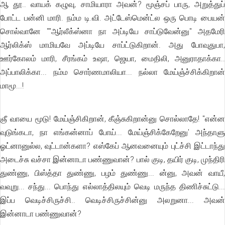
ஆ தூ.. வாயக் கழுவு, சாமியாரா அவன்? மூஞ்சப் பாரு, அறுத்துப்
போட்ட பன்னி மாரி. நம்ம டி.வி. அட்டேஸ்மென்ட்ல ஒரு பொடி பையன்
சொல்வானே ""ஆர்லீக்ஸ்னா நா அப்டியே சாப்டுவேன்னு'' அதமேரி
ஆர்லிக்ஸ் மாமியவே அப்டியே சாப்ட்டுகிறான். அது போவுதுபா,
ஊர்கோலம் மாரி, சீரங்கம் உஷா, ஜெயா, மைதிலி, அனுராதாக்கா..
அப்பாலிக்கா... நம்ம சொர்ணமாலியா... நல்லா மேய்ஞ்ச்சிக்கிறான்
மாமூ...!
ஞீ வாயை மூடு! மேய்ஞ்சிகிறான், கீஞ்சுகிறான்னு சொல்லாதே! "என்ன
வுடுங்கடா, நா எங்கன்னாப் போய்... மேய்ஞ்சிக்கேறேனு' அந்தாளு
ஓட்னானுல்ல, வுட்டான்களா? எஸ்கேப் ஆனவனையும் புட்ச்சி இட்டாந்து
அடைச்சு வச்சா இன்னாடா பண்ணுவான்? பால் குடி, தயிர் குடி, முந்திரி
துண்ணு, பிஸ்த்தா துண்ணு, பழம் துண்ணு... ன்னு, அவன் வாயீ,
வவுறு... சந்து... பொந்து எல்லாத்திலயும் வெடி மருந்த திணிச்சுட்டு...
இப்ப வெடிச்சிருச்சி.. வெடிச்சிருச்சின்னு அலறுனா... அவன்
இன்னாடா பண்ணுவான்?