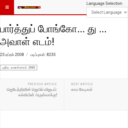
Language Selection
பார்த்துப் போங்கோ... து ...
அவாள் எடம்!
23 ஏப்ரல் 2008
படிப்புகள்: 8235
புதிய கலாச்சாரம் 2005
PREVIOUS ARTICLE
NEXT ARTICLE
ஜெயேந்திரரின் ஜெயில் விஜயம்:
காம கேடிகள்
கல்கியின் அருள்வாக்கு!