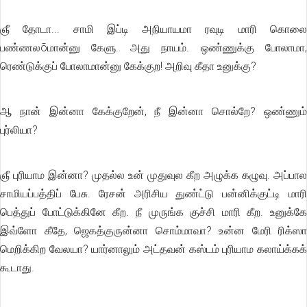
ஞீ
தோடா... சாமி இப்டி அநியாயமா ரவுடி மாரி கொலை
பண்ணலõமான்னு கேளு. அது நாயம். ஒண்ணுக்கு போலாமா,
ரெண்டுக்குப் போலாமான்னு கேக்குற! அறிவு கீதா உனுக்கு?
ஆ நான் இன்னா கேக்குறேன், நீ இன்னா சொல்றே? ஒண்ணும்
புர்லியா?
ஞீ புரியாம இன்னா? முதல்ல உன் முதுவுல கீற அழுக்க கழுவு. அப்பால
சாமியப்பத்திப் பேசு. ரேசன் அரிசிய துண்ட்டு பன்னிக்குட்டி மாரி
பெத்துப் போட்டுக்கினே கீற. நீ முருங்க குச்சி மாரி கீற. உனுக்கே
இவ்ளோ கீதே, ஜெகத்குருன்னா சொம்மாவா? உன்ன மேரி ரிக்ஸா
மெறிக்கிற வேலயா? யார்னாலும் அட்தவன் கஸ்டம் புரியாம கலாய்க்கக்
கூடாது.