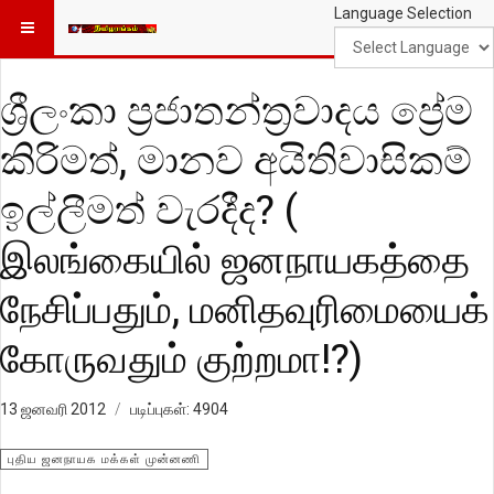
Language Selection
ශ්‍රීලංකා ප්‍රජාතන්ත්‍රවාදය ප්‍රේම
කිරිමත්, මානව අයිතිවාසිකම්
ඉල්ලීමත් වැරදීද? (
இலங்கையில் ஜனநாயகத்தை
நேசிப்பதும், மனிதவுரிமையைக்
கோருவதும் குற்றமா!?)
13 ஜனவரி 2012
படிப்புகள்: 4904
புதிய ஜனநாயக மக்கள் முன்னணி