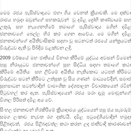
මෙම රජය පැසිස්වාදයට එහා ගිය වෙනත් ක්‍රියාවකි. මෙ දක්වා
රාජය හමුදා ඔවුන්ගේ සහකරුවන් වු දමිළ ද්‍රෝහි කණ්ඩායම් සහ
උතුරු සහ නැගෙනහිරේ තමාගේ පැසිස්වාදය මගින් දමිළ
ජනතාවගේ බෙල්ල හිර කර ගෙන ආවේය. මෙ මගින් දමිළ
ජනතාවන්ගේ අයිතිවාසිකම් සදහා වු සටනටත් රජයේ යන්ත්‍රයටත්
විරුද්ධව ඇති වු පිබිදිම වළක්වන ලදි.
2009 වර්ෂයේ මහ ජාතියේ විනාශ කිරීමේ යුද්ධය අවසන් විමෙන්
පසු නිරායුධව ජනතාවන්ගේ සුභ සිද්ධිය සදහා තමාගේ කථා
කිරීමේ අයිතිය සහ ලිවිමේ අයිතිය නැතිකොට යටපත් කිරීමට
විරුද්ධව සටන් කිරීමට උත්සුක වු සිය ගණන් මාධ්‍යවේදීන්, සමාජ
සුභසාධන සටන්වාදින් වාමාංශික දේශපාලන විචාරකයෙන් රටින්
පිටුවහල් කර ඇත. පැසිස්වාදයෙන් රජය මරා දැමු මොවුන්ගේ
විශාල පිරිසත් දමිළ අය වේ.
සිංහල ජනතාවන් හිරකිරීමේ ක්‍රියාදාමය යුද්ධයෙන් පසු ජය සැමරුම්
සමග ලංකාව නැවත රග දක්වයි. දමිළ පටුදේශියවාදින් හමුදා
පිළිබදවත්, රජය පිළිබදවත්ල කථා කරන ලද ජාතිවාදි කාරණාවන්
සියල්ලක්ම අද බොරුවි ඇත.