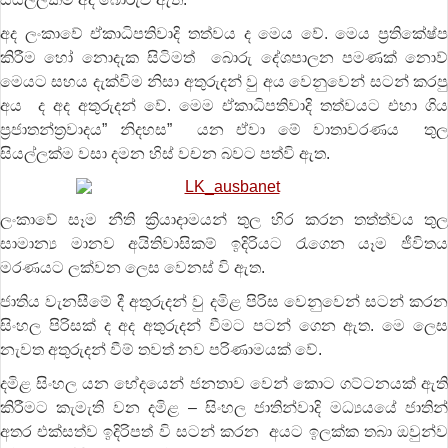
අද ලංකාවේ ඒකාධිපතිවාදි තත්වය ද මෙය වේ. මෙය ප්‍රතික‍්‍ෂේප
කිරීම හෝ නොදැක සිටිමත් බොරු දේශපාලන පමණක් නොව්
මෙයට සහය දැක්විම නිසා අතුරුදන් වු අය වෙනුවෙන් සටන් කරපු
අය ද අද අතුරුදන් වේ. මෙම ඒකාධිපතිවාදි තත්වයට එහා ගිය
ප්‍රජාතන්ත්‍රවාදය” නිදහස” යන ඒවා මේ වාතාවරණය තුල
සියල්ලක්ම වසා දමන හිස් වචන බවට පත්වි ඇත.
ලංකාවේ සෑම නීති ක්‍රියාදාමයන් තුල හිර කරන තත්ත්වය තුල
සාමාන්‍ය මානව අයිතිවාසිකම් ඉදිරියට රැගෙන යෑම ජීවිතය
මරණයට ලක්වන ලෙස වෙනස් වි ඇත.
ජාතිය වැනසීමේ දී අතුරුදන් වු දමිළ පිරිස වෙනුවෙන් සටන් කරන
සිංහල පිරිසක් ද අද අතුරුදන් වීමට පටන් ගෙන ඇත. මෙ ලෙස
නැවත අතුරුදන් වීම් තවත් නව පරිණාමයක් වේ.
දමිළ සිංහල යන භේදයෙන් ජනතාව වෙන් කොට ගට්ටනයක් ඇති
කිරීමට කැමැති වන දමිළ – සිංහල ජාතින්වාදි මධ්‍යයයේ ජාතින්
අතර එක්සත්ව ඉදිරිපත් වි සටන් කරන අයට ඉලක්ක තබා ඔවුන්ව