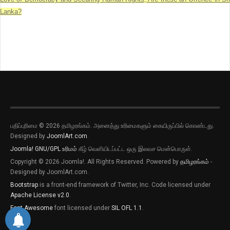
Lanka?
பதிப்புரிமை © 2026 தமிழரங்கம். அனைத்து உரிமைகளும் கையிருப்பில் கொண்டது.
Designed by
JoomlArt.com
.
Joomla!
GNU/GPL உரிமம்
கீழ் வெளியிடப்பட்ட ஒரு இலவச மென்பொருள்.
Copyright © 2026 Joomla!. All Rights Reserved. Powered by
தமிழரங்கம்
-
Designed by JoomlArt.com.
Bootstrap
is a front-end framework of Twitter, Inc. Code licensed under
புதிய இடுகைகளுக்கான அறிவிப்புகளை
Apache License v2.0
.
பெறவிரும்பின் விருப்பு அழுத்தியை அழுத்தி
Font Awesome
font licensed under
SIL OFL 1.1
.
தெரிவிக்கவும்