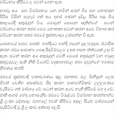
මර්ධනය කිරීමට ද පටන් ගෙන ඇත.
භාරවු අය සහ විමර්ශනය යන නමින් අරන් ගිය සහ නොහදුන
පිරිස විසින් පැහැර ගත් අය දහස් ගණන් දමිළ පිරිස පසු ගිය
කාලයේදී අතුරුදන් විය. මොවුන් සොයන ඥතින්ගේ සටන්
මර්ධනය කරන අතර මෙය නොතකා සටන් කරන අයව විනාශ කර
මර්ධන කරන අතර රජයේ ත්‍රස්තවාදය උස්සන්න වී ඇත.
යාපනයේ පාරට පාරක් හන්දියට හන්දි ගානේ යුද හමුදාව ස්ථාපිත
කරන රජය සාමාන්‍ය පොදු සිදුවීම්වලට ද අත ගසන ත්ත්වයක් උදා වි
ඇත. සටන් කරන අය අතුරුදන් වෙති මෙසේ අතුරුදන් වන හමුදා
කදවුරුවල ඇති නිති විරෝධි වදකාගාරවල තබා ඔවුන්ගේ ඉරණම
තීරණය කරති.
රජයේ ත්‍රස්තවාදි වාතාවරණය තුල ජනතාව මල මිනිසුන් ලෙස
ජීවත් වෙතිග අඛණ්ඩව සිදු කරන මානවහිමිකම් උල්ලඝණය
වැසීමට ගත් මාර්ගය වේ. සටන් කරන අයව නැති කිරීමේ මග ද වේ.
ජාති ආගම් භේද නොමැතිව රජයට විරුද්ධව විමර්ශන කරන්නන්ට
ශ්‍රි ලංකා දේශපාල රගහලේ ඉවත් කිරීමට අදාල සියළු මාර්ගයෙන්
පැසිටිවාදි වු ශ්‍රි ලංකාව අත්හදා බලයි.