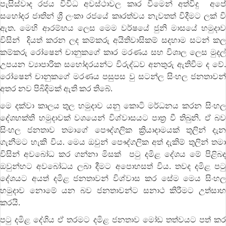
පැසිස්වාද රජය විවිධ අවස්ථාවල කෘර විමෙන් අත්විදු අපේ
සහෝදර ජාතින් ශ්‍රී ලංකා රජයේ කෘරත්වය නැවතත් විදීමට ලක් වි
ඇත. මෙහි ආරම්භය ලෙස මෙම වර්ෂයේ ජුනි මාසයේ හමුදාව
විසින් දියත් කරන ලද කම්කරු අයිතිවාසිකම් සදහාම සටන් කල
කම්කරු රෝෂෙන් චානුකගේ කෘර මරණය සහ විශාල ලෙස මුදල්
උපයන ව්‍යාපාරික සහෝදරයන්ට විරුද්ධව අනතුරු ඇතිවීම ද වේ.
රෝෂෙන් චානුකගේ මරණය පසුපස වු සටන්ල සිංහල ජනතාවන්
අතර නව පිබිදිමක් ඇති කර තිබේ.
මෙ දක්වා කාලය තුල හමුදාව යනු කොටි මර්ධනය කරන සිංහල
දේශභක්ති හමුදාවක් වශයෙන් විශ්වාසයට පාත්‍ර වී තිබුනි. ඒ බව
සිංහල ජනතාව තමාගේ පෞද්ගලික ක්‍රියාදාමයක් තුලින් දැන
ගැනීමට හැකි විය. මෙය ඔවුන් පෞද්ගලික අත් දැකිම් තුලින් තමා
විසින් අවබෝධ කර ගන්නා මිසක් පටු දමිළ දේශය මේ පිළිබද
ඔවුන්හට අවබෝධය ලබා දීමට අපොහසත් විය. තවද දමිළ පටු
දේශයට අයත් දමිළ ජනතාවන් විශ්වාස කර සේම මෙය සිංහල
හමුදාව නොමේ යන බව ජනතාවන්ට සනාථ කිරීමට උත්සාහ
කරයි.
පටු දමිළ දේශිය ඒ තරමට දමිළ ජනතාව මෝඩ තත්වයට පත් කර