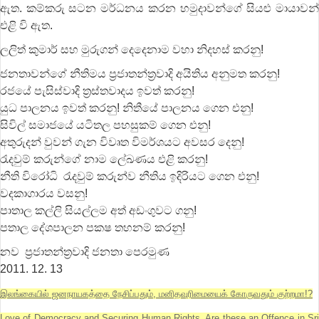
ඇත. කම්කරු සටන මර්ධනය කරන හමුදාවන්ගේ සියළු මායාවන්
එළි වි ඇත.
ලලිත් කුමාර් සහ මුරුගන් දෙදෙනාම වහා නිදහස් කරනු!
ජනතාවන්ගේ නීතිමය ප්‍රජාතන්ත්‍රවාදි අයිතිය අනුමත කරනු!
රජයේ පැසිස්වාදි ත්‍රස්තවාදය ඉවත් කරනු!
යුධ පාලනය ඉවත් කරනු! නිතීයේ පාලනය ගෙන එනු!
සිවිල් සමාජයේ යටිතල පහසුකම් ගෙන එනු!
අතුරුදන් වුවන් ගැන විවෘත විමර්ශයට අවසර දෙනු!
රැදවුම් කරුන්ගේ නාම ලේඛණය එළි කරනු!
නීති විරෝධි රැදවුම් කරුන්ව නීතිය ඉදිරියට ගෙන එනු!
වදකාගාරය වසනු!
පාතාල කල්ලි සියල්ලම අත් අඩංගුවට ගනු!
පතාල දේශපාලන පක‍ෂ තහනම් කරනු!
නව ප්‍රජාතන්ත්‍රවාදි ජනතා පෙරමුණ
2011. 12. 13
இலங்கையில் ஜனநாயகத்தை நேசிப்பதும், மனிதவுரிமையைக் கோருவதும் குற்றமா!?
Love of Democracy and Securing Human Rights, Are these an Offence in Sri