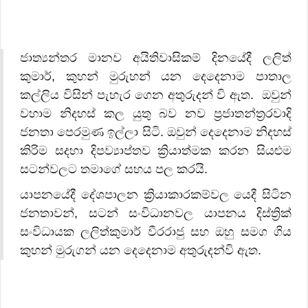
ජාත්‍යන්තර මානව අයිතිවාසිකම් දිනයේදී ලලිත්
කුමාර්, කුහන් මුරුහන් යන දෙදෙනාම පාතාල
කල්ලිය විසින් පැහැර ගෙන අතුරුදන් වි ඇත. ඔවුන්
වහාම නිදහස් කල යුතු බව නව ප්‍රජාතන්ත්‍රරවාදි
ජනතා පෙරමුණ ඉල්ලා සිටි. ඔවුන් දෙදෙනාම නිදහස්
කිරිම සදහා දිපව්‍යාප්තව ක්‍රියාත්මක කරන සියළුම
සටන්වලට තමාගේ සහය පල කරයි.
යාපනයේදී දේශපාලන ක්‍රියාකාරකම්වල යෙදී සිටින
ජනතාවන්, සටන් සංවිධානවල යාපනය දිස්ත්‍රික්
සංවිධායක ලලිත්කුමාර් වීරරාජු සහ ඔහු සමග ගිය
කුහන් මුරුගන් යන දෙදෙනාම අතුරුදන්වි ඇත.