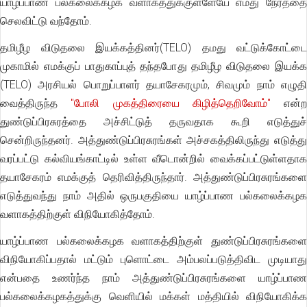
யாழ்ப்பாண பல்கலைக்கழக வளாகத்துக்குள்ளேயே எமது நேரத்தை
செலவிட்டு வந்தோம்.
தமிழீழ விடுதலை இயக்கத்தினர்(TELO) தமது வட்டுக்கோட்டை
முகாமில் எமக்குப் பாதுகாப்புத் தந்தபோது தமிழீழ விடுதலை இயக்க
(TELO) அரசியல் பொறுப்பாளர் தயாசேகரமும், சிவமும் நாம் எழுதி
வைத்திருந்த
"போலி முகத்திரையை கிழித்தெறிவோம்"
என்ற
துண்டுப்பிரசுரத்தை அச்சிட்டுத் தருவதாக கூறி எடுத்துச்
சென்றிருந்தனர். அத்துண்டுப்பிரசுரங்கள் அச்சகத்திலிருந்து எடுத்து
வரப்பட்டு கல்வியங்காட்டில் உள்ள வீடொன்றில் வைக்கப்பட்டுள்ளதாக
தயாசேகரம் எமக்குத் தெரிவித்திருந்தார். அத்துண்டுப்பிரசுரங்களை
எடுத்துவந்து நாம் அதில் ஒருபகுதியை யாழ்ப்பாண பல்கலைக்கழக
வளாகத்திற்குள் விநியோகித்தோம்.
யாழ்ப்பாண பல்கலைக்கழக வளாகத்திற்குள் துண்டுப்பிரசுரங்களை
விநியோகிப்பதால் மட்டும் புளொட்டை அம்பலப்படுத்திவிட முடியாது
என்பதை உணர்ந்த நாம் அத்துண்டுப்பிரசுரங்களை யாழ்ப்பாண
பல்கலைக்கழகத்துக்கு வெளியில் மக்கள் மத்தியில் விநியோகிக்க