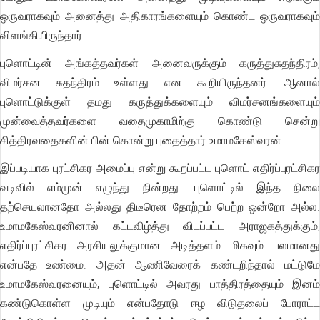
ஒருவராகவும் அனைத்து அதிகாரங்களையும் கொண்ட ஒருவராகவும்
விளங்கியிருந்தார்
புளொட்டின் அங்கத்தவர்கள் அனைவருக்கும் கருத்துசுதந்திரம்,
விமர்சன சுதந்திரம் உள்ளது என கூறியிருந்தனர். ஆனால்
புளொட்டுக்குள் தமது கருத்துக்களையும் விமர்சனங்களையும்
முன்வைத்தவர்களை வதைமுகாமிற்கு கொண்டு சென்று
சித்திரவதைகளின் பின் கொன்று புதைத்தார் உமாமகேஸ்வரன்.
இப்படியாக புரட்சிகர அமைப்பு என்று கூறப்பட்ட புளொட் எதிர்ப்புரட்சிகர
வடிவில் எம்முன் எழுந்து நின்றது. புளொட்டில் இந்த நிலை
தற்செயலானதோ அல்லது திடீரென தோற்றம் பெற்ற ஒன்றோ அல்ல.
உமாமகேஸ்வரனினால் கட்டவிழ்த்து விடப்பட்ட அராஜகத்துக்கும்,
எதிர்ப்புரட்சிகர அரசியலுக்குமான அடித்தளம் மிகவும் பலமானது
என்பதே உண்மை. அதன் ஆணிவேரைக் கண்டறிந்தால் மட்டுமே
உமாமகேஸ்வரனையும், புளொட்டில் அவரது பாத்திரத்தையும் இனம்
கண்டுகொள்ள முடியும் என்பதோடு ஈழ விடுதலைப் போராட்ட