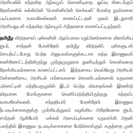
அரசியலில் எந்தவித ஆர்வமும் கொண்டிராத, ஓய்வு கிடைக்கும்
நேரங்களில் கல்கியின் "பொன்னியின் செல்வன்" போன்ற நூல்களை
படிப்பவராக உமாமகேஸ்வரன் காணப்பட்டதன் மூலம் இடதுசாரி
அரசியலுடன் எந்தவித ஆர்வமும் அற்றவராக காணப்பட்டிருந்தார்.
தமிழீழ
விடுதலைப் புலிகளின் ஆரம்பகால உறுப்பினர்களாக விளங்கி
ஐயர், சாந்தன் போன்றோர் தமிழீழ விடுதலிப் புலிகளுடன்
செயற்பட்டபோது பெற்ற அனுபவங்களுக்கூடாக சுத்த இராணுவக்
கண்ணோட்டத்திலிருந்து முற்றுமுழுதாக துண்டித்துக் கொள்வதை
நோக்கியவர்களாக காணப்பட்டனர். இத்தகைய வெவ்வேறு அரசியல்
பின்னணியை, அரசியல் பார்வைகளை கொண்டவர்களால் உருவான
புளொட்டின் மத்தியகுழுவில் இடம் பெற்ற விவாதங்கள் இரண்டு
விதமான போக்குகளை வெளிப்படுத்தியிருந்தது. சுந்தரம்,
உமாமகேஸ்வரன், சந்
த
தியார் போன்றோர் இராணுவ
ந்
டவடிக்கைகளுக்கு முக்கியத்துவம் வழங்கிய அதேவேளை ஐயர்,
சாந்தன் ஆகியோர் மக்கள் அமைப்புக்களை உருவாக்கி அதன்
பலத்தில் இராணுவ நடவடிக்கைகளை மேற்கொள்ளும் கருத்தை முன்