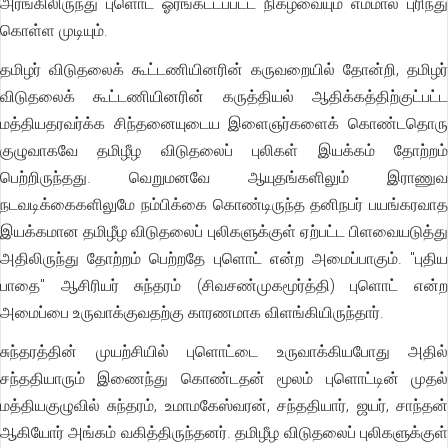
அரங்கிலிருந்து புளொட் ஓரங்கட்டப்பட்ட நிகழ்வையும் எம்மால் புரிந்து
கொள்ள முடியும்.
தமிழர் விடுதலைக் கூட்டணியினரின் கருவறையில் தோன்றி, தமிழர்
விடுதலைக் கூட்டணியினரின் கருத்தியல் ஆதிக்கத்திற்குட்பட்ட
மத்தியதரவர்க்க சிந்தனையுடைய இளைஞர்களைக் கொண்டதொரு
குழுவாகவே தமிழீழ விடுதலைப் புலிகள் இயக்கம் தோற்றம்
பெற்றிருந்தது. வெறுமனவே ஆயுதங்களிலும் இராணுவ
நடவடிக்கைகளிலுமே நம்பிக்கை கொண்டிருந்த தனிநபர் பயங்கரவாத
இயக்கமான தமிழீழ விடுதலைப் புலிகளுக்குள் ஏற்பட்ட பிளவையடுத்து
அதிலிருந்து தோற்றம் பெற்றதே புளொட் என்ற அமைப்பாகும். "புதிய
பாதை" ஆசிரியர் சுந்தரம் (சிவசண்முகமூர்த்தி) புளொட் என்ற
அமைப்பை உருவாக்குவதற்கு காரணமாக விளங்கியிருந்தார்.
சுந்தரத்தின் முயற்சியில் புளொட்டை உருவாக்கியபோது அதில்
சந்ததியாரும் இணைந்து கொண்டதன் மூலம் புளொட்டின் முதல்
மத்தியகுழுவில் சுந்தரம், உமாமகேஸ்வரன், சந்ததியார், ஜயர், சாந்தன்
ஆகியோர் அங்கம் வகித்திருந்தனர். தமிழீழ விடுதலைப் புலிகளுக்குள்