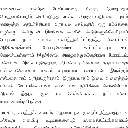
கண்ணாடிச் சந்திரன் பேசியவற்றை மிகுந்த ஆவலுடனும்
பொறுமையோடும் செவிமடுத்த எமக்கு அராஜகவாதிகளை முகம்
கொடுத்து தொடர்ச்சியாக அரசியல் செய்வதில் ஒரு நம்பிக்கை
எழுந்தது. அத்துடன் இலங்கை அரசின் அநீதிகளுக்கெதிராகப்
போராடிய நாம், எம்மால் வளர்த்துவிடப்பட்டிருந்த அமைப்பின்
அநீதிகளுக்காகப் போராடிவேண்டிய கடப்பாட்டையும் கூட
கொண்டவர்களாய் இருந்தோம். அராஜகத்துக்கெதிரான போராட்டம்,
புளொட்டை அம்பலப்படுத்துதல், புதியதொரு அமைப்பை உருவாக்குதல்
என்பனவவெல்லாம் மிகவும் கடினமான பணியாகவே இருக்கும்
என்பதை நாம் அறிந்திருந்தோம். இருந்தபோதும் இவை அனைத்தும்
எம்மால் செய்யக்கூடியவை தான் என நம்பிக்கை கொண்டோம்.
ஆனால் இதற்கு முன் பல கேள்விகளுக்கு நாம் விடை
காணவேண்டியிருந்தது.
புரட்சிகர கருத்துக்களையும், அதனை நடைமுறைப்படுத்துவதற்கான
பல்வேறு அமைப்பு வடிவங்களையும் வேலைத்திட்டங்களையும்
தன்னகத்தே கொண்டிருந்த புளொட்டுக்குள் அராஜகம்