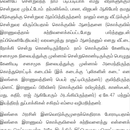
வெளியே சென்றுவந்த நாம் படிப்படியாக எமது வீடுகளுக்கும்
சென்றுவர முற்பட்டோம். தர்மலிங்கம், பாலா, விஜயன் ஆகியோர் தமது
வீடுகளுக்கு சென்றுவர ஆரம்பித்திருந்தனர். நானும் எனது வீட்டுக்குச்
சென்றுவர விரும்பியதால் கொக்குவில் ஆனந்தனை (கொக்குவில்
இராணுவத்தால் சுற்றிவளைக்கப்பட்டபோது பார்த்தனுடன்
தப்பிவெளியேறியவர்) வரவழைத்து நானும் ஆனந்தனும் எனது வீட்டை
நோக்கி சென்று கொண்டிருந்தோம். நாம் கொக்குவில் கேணியடி
சனசமூக நிலையத்துக்கு முன்னால் சென்றுகொண்டிருக்கும் பொழுது
கேணியடி சனசமூக நிலையத்துக்கு முன்னால் அமைந்திருந்த
கொத்துரொட்டிக் கடையில் (இக் கடைக்கு "புலிகளின் கடை" என
இலங்கை இராணுவத்தினர் பெயர் சூட்டியிருந்தனர்) குவிந்திருந்த
புளொட் இராணுவப் பிரிவினர் (கொக்குவில் ரவிமூர்த்தி, காண்டீபன்,
மது, கதிர், ராஜ் ஆகியோரும் அடங்கியிருந்தனர்) ஏ.கே.47 மற்றும்
இயந்திரத் துப்பாக்கிகள் சகிதம் எம்மை வழிமறித்தனர்.
இலங்கை அரசின் இனவொடுக்குமுறைக்கெதிராக போராடியதால்
இலங்கை இராணுவம் கொக்குவிலைச் சுற்றிவளைத்து என்னைக்
கைது செய்யமுயன்ற அதே இடத்தில் இப்பொழுது புளொட்டினுடைய