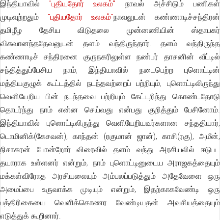
இந்தியாவில்
"புதியதோர் உலகம்"
நாவல் அச்சிடும் பணிகள
முடிவுற்றதும்
"புதியதோர் உலகம்"
நாவலுடன் கண்ணாடிச்சந்திரன்
தமிழீழ தேசிய விடுதலை முன்னணியின் ஸ்தாபகர்
விசுவானந்ததேவனுடன் தளம் வந்திருந்தார். தளம் வந்திருந்த
கண்ணாடிச் சந்திரனை குருநகரிலுள்ள நண்பர் தாசனின் வீட்டில்
சந்தித்துப்பேசிய நாம், இந்தியாவில் நடைபெற்ற புளொட்டின்
மத்தியகுழுக் கூட்டத்தில் நடந்தவற்றைப் பற்றியும், புளொட்டிலிருந்து
வெளியேறிய பின் நடந்தவை பற்றியும் கேட்டறிந்து கொண்டதோடு
தொடர்ந்து நாம் என்ன செய்வது என்பது குறித்தும் பேசினோம்.
இந்தியாவில் புளொட்டிலிருந்து வெளியேறியவர்களான சந்ததியார்,
டொமினிக்(கேசவன்), காந்தன் (ரகுமான் ஜான்), காசி(ரகு), அமீன்,
நிசாகரன் போன்றோர் விரைவில் தளம் வந்து அரசியலில் ஈடுபட
தயாராக உள்ளனர் என்றும், நாம் புளொட்டினுடைய அராஜகத்தையும்
மக்கள்விரோத அரசியலையும் அம்பலப்படுத்தும் அதேவேளை ஒரு
அமைப்பை உருவாக்க முடியும் என்றும், இதற்காகவேண்டி ஒரு
பத்திரிகையை வெளிக்கொணர வேண்டியதன் அவசியத்தையும்
எடுத்துக் கூறினார்.