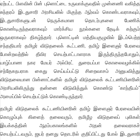
ஏற்பட்ட பிளவின் பின் புளொட்டை உருவாக்குவதில் முன்னணி வகித்த
சுந்தரம் இடதுசாரி அரசியலில் மிகுந்த ஆர்வம் கொண்டவராகவும்,
இடதுசாரிகளுடன் நெருக்கமான தொடர்புகளை பேணிக்
கொண்டிருந்தவராகவும் மார்க்சிய நூல்களை தேடிக் கற்கும்
ஒருவராகவும் திகழ்ந்தார். புளொட்டின் மத்தியகுழுவில் இடம்பெற்ற
சந்ததியார் தமிழர் விடுதலைக் கூட்டணி, தமிழ் இளைஞர் பேரவை
போன்றவற்றில் தீவிர செயற்பாட்டாளராக இருந்திருந்தபோதும்,
யாழ்ப்பாண நகர மேயர் அல்பிரட் துரையப்பா கொலைவழக்கில்
சந்தேகநபராக கைது செய்யப்பட்டு சிறைவாசம் அனுபவித்து
விடுதலையான பின்னாட்களில் தமிழர் விடுதலைக் கூட்டணியினரின்
அரசியலிலிருந்து தன்னை விடுவித்துக் கொண்டு "காந்தீயம்"
அமைப்பில் செயற்பட்டுக் கொண்டிருந்தார்.
தமிழர் விடுதலைக் கூட்டணியினரின் தமிழ் இளைஞர் பேரவையின்
கொழும்புக் கிளைத் தலைவரும், தமிழீழ விடுதலைப் புலிகள்
இயக்கத்தின் ஆரம்பகாலங்களில் அதன் தலைவராகச்
செயற்பட்டவரும், ஜயர் தனது தொடரில் குறிப்பிட்டது போல் இடதுசாரி