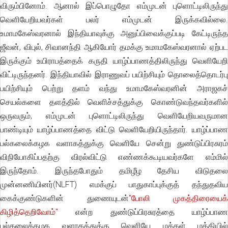
விரும்பினோம். ஆனால் இப்பொழுதோ எம்முடன் புளொட்டிலிருந்து
வெளியேறியவர்கள் பலர் எம்முடன் இருக்கவில்லை.
உமாமகேஸ்வரனால் இந்தியாவுக்கு அனுப்பிவைக்குப்படி கேட்டிருந்த
ஜீவன், விபுல், சிவானந்தி ஆகியோர் தமக்கு உமாமகேஸ்வரனால் ஏற்பட
இருக்கும் உயிராபத்தைக் கருதி யாழ்ப்பாணத்திலிருந்து வெளியேறி
விட்டிருந்தனர். இந்தியாவில் இராணுவப் பயிற்சியும் தொலைத்தொடர்பு
பயிற்சியும் பெற்று தளம் வந்து உமாமகேஸ்வரனின் அராஜகச்
செயல்களை தளத்தில் வெளிச்சத்துக்கு கொண்டுவந்தவர்களில்
ஒருவரும், எம்முடன் புளொட்டிலிருந்து வெளியேறியவருமான
பாண்டியும் யாழ்ப்பாணத்தை விட்டு வெளியேறியிருந்தார். யாழ்ப்பாண
பல்கலைக்கழக வளாகத்துக்கு வெளியே சென்று துண்டுப்பிரசுரம்
விநியோகிப்பதற்கு விரல்விட்டு எண்ணக்கூடியவர்களே எம்மில்
இருந்தோம். இருந்தபோதும் தமிழீழ தேசிய விடுதலை
முன்னணியினர்(NLFT) எமக்குப் பாதுகாப்புக்குத் தந்துதவிய
கைக்குண்டுகளின் துணையுடன்
"போலி முகத்திரையைக்
கிழித்தெறிவோம்"
என்ற துண்டுப்பிரசுரத்தை யாழ்ப்பாண
பல்கலைக்கழக வளாகத்துக்கு வெளியே மக்கள் மத்தியில்