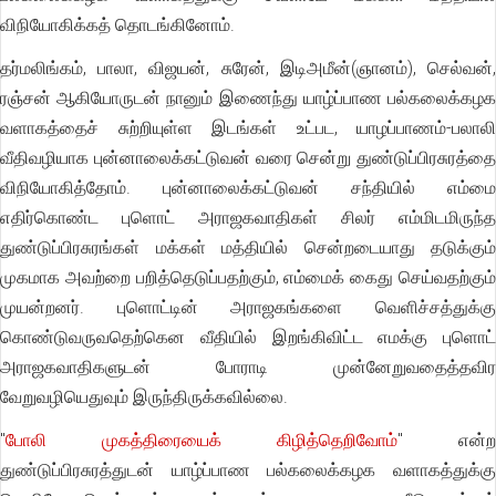
விநியோகிக்கத் தொடங்கினோம்.
தர்மலிங்கம், பாலா, விஜயன், சுரேன், இடிஅமீன்(ஞானம்), செல்வன்,
ரஞ்சன் ஆகியோருடன் நானும் இணைந்து யாழ்ப்பாண பல்கலைக்கழக
வளாகத்தைச் சுற்றியுள்ள இடங்கள் உட்பட, யாழப்பாணம்-பலாலி
வீதிவழியாக புன்னாலைக்கட்டுவன் வரை சென்று துண்டுப்பிரசுரத்தை
விநியோகித்தோம். புன்னாலைக்கட்டுவன் சந்தியில் எம்மை
எதிர்கொண்ட புளொட் அராஜகவாதிகள் சிலர் எம்மிடமிருந்த
துண்டுப்பிரசுரங்கள் மக்கள் மத்தியில் சென்றடையாது தடுக்கும்
முகமாக அவற்றை பறித்தெடுப்பதற்கும், எம்மைக் கைது செய்வதற்கும்
முயன்றனர். புளொட்டின் அராஜகங்களை வெளிச்சத்துக்கு
கொண்டுவருவதெற்கென வீதியில் இறங்கிவிட்ட எமக்கு புளொட்
அராஜகவாதிகளுடன் போராடி முன்னேறுவதைத்தவிர
வேறுவழியெதுவும் இருந்திருக்கவில்லை.
"
போலி முகத்திரையைக் கிழித்தெறிவோம்
" என்ற
துண்டுப்பிரசுரத்துடன் யாழ்ப்பாண பல்கலைக்கழக வளாகத்துக்கு