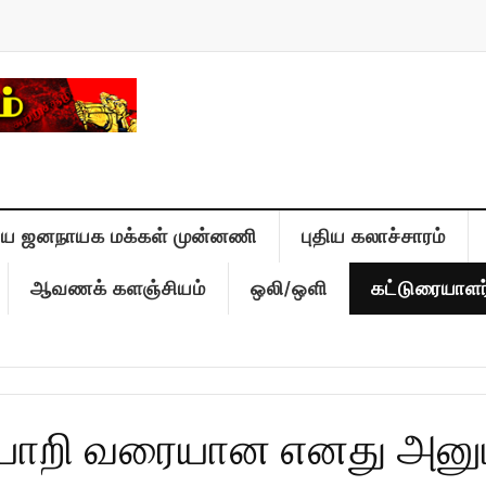
திய ஜனநாயக மக்கள் முன்னணி
புதிய கலாச்சாரம்
ஆவணக் களஞ்சியம்
ஒலி/ஒளி
கட்டுரையாளர
ப்பொறி வரையான எனது அனுபவ