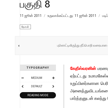
பகுதி 8
11 ஜூன் 2011
உருவாக்கப்பட்டது: 11 ஜூன் 2011
படிப
நேசன்
புளொட்டிலிருந்து தீப்பொறி வரையான 
கேதீஸ்வரனின்
மரணத்
TYPOGRAPHY
ஏற்பட்டது. உமாமகேஸ்
MEDIUM
உறுப்பினர்களான பெர
DEFAULT
அனைத்துவிடயங்களைய
READING MODE
பார்த்தனுடன் கலந்து 