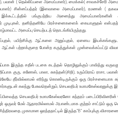
), பவான் ( தெல்லிப்பளை அமைப்பாளர்), மைக்கல்( சாவகச்சேரி அமைப்
பாளர்) சின்னப்பத்தர் (இளவாலை அமைப்பாளர்), ரமணன் ( தகவல்துற
 இக்கூட்டத்தில் பங்குபற்றிய அனைத்து அமைப்பாளர்களின் கர
ர் முடிபுகள், தனித்தனியே பிரச்சனைகளைக் கையாளுதல் என்பதற்க
ாழ்மாவட்ட அமைப்பு செயற்படத் தொடங்கியிருந்தது.
ுப்புதல், பயிற்சிக்கு ஆட்களை அனுப்புதல், ஏனைய இயக்கங்கள
ட்கள் பற்றாக்குறை போன்ற கருத்துக்கள் முன்வைக்கப்பட்டு விவாத
ுப்பாக இருந்த சதீஸ் படகை கடத்தல் தொழிலுக்கும் பாவித்து வருவது
ுறிப்பாக குரு, கணேஸ், பாலா, சுகந்தன்(சிறி), உரும்பிராய் ராசா, 
்திலேயே தீர்வில்லாமல் எரிந்து கொண்டிருக்கும் ஒரு பிரச்சனையாக 
பினர்களுடன் கலந்து பேசுவதென்றும், செயலதிபர் உமாமகேஸ்வரனுக்கு 
ப்பிவைத்த செயலதிபர் உமாமகேஸ்வரனோ சுந்தரம் படைப்பிரிவினரின் ச
 ஒருவர் மேல் ஆதாரமில்லாமல் அபாண்டமாக குற்றம் சாட்டும் ஒரு செயல் எ
் சித்திரவதை முகாமான ஒரத்தநாட்டில் இருந்த"B" காம்புக்கு விச