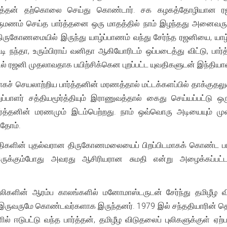
ு பார்த்தன் தற்கொலை செய்து கொண்டார். சக கழகத்தோழியான 
திருமணம் செய்த பார்த்தனை ஒரு மாதத்தில் நாம் இழந்தது அனைவருக்
திருகோணமையில் இருந்து யாழ்ப்பாணம் வந்து சேர்ந்த ரஜனியை, யாழ்
 நந்தா, உரும்பிராய் வனிதா ஆகியோரிடம் ஒப்படைத்து விட்டு, பார
 ரஜனி முதலாவதாக பயிற்சிக்கென புறப்பட்ட யுவதிகளுடன் இந்தியாவுக
் செயலாற்றிய பார்த்தனின் மரணத்தால் மட்டக்களப்பில் தாக்குதலுக்
றுப்பாளர் சத்தியமூர்த்தியும் இராணுவத்தால் கைது செய்யப்பட்ட
ர்த்தனின் மரணமும் இடம்பெற்றது. நாம் ஒவ்வொரு அடியையும் மு
தோம்.
திகளின் புதல்வரான திருகோணமலையைப் பிறப்பிடமாகக் கொண்ட பார
்கும்போது அவரது ஆசிரியரான சுமதி என்று அழைக்கப்பட்ட பய
புலிகளின் ஆரம்ப காலங்களில் மனோமாஸ்டருடன் சேர்ந்து தமிழீழ வ
 இருவருமே கொண்டவர்களாக இருந்தனர். 1979 இல் சந்ததியாரின் தொ
ல் ஈடுபட்டு வந்த பார்த்தன், தமிழீழ விடுதலைப் புலிகளுக்குள் 