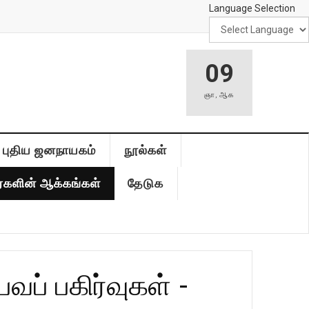
Language Selection
09
ஞா
,
ஆக
புதிய ஜனநாயகம்
நூல்கள்
்களின் ஆக்கங்கள்
தேடுக
ப் பகிர்வுகள் -