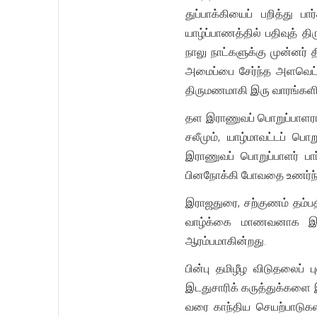
துப்பாக்கியைப் பறித்த
யாழ்ப்பாணத்தில் பதிவுத் 
நாலு நாட்களுக்கு முன்னர் 
அமைப்பை சேர்ந்த அளவெட்டி
திருமணமாகி இரு வாரங்களில்
தள இராணுவப் பொறுப்பாளராகச
சலீமும், யாழ்மாவட்டப் பொ
இராணுவப் பொறுப்பாளர் பா
பினநோக்கி போவதை உணர்ந்
இராஜதுரை, சற்குணம் தம்ப
வாழ்க்கை மாணவனாக இருக
ஆரம்பமாகின்றது.
பின்பு தமிழீழ விடுதலைப் 
இடதுசாரிக் கருத்துக்களை
வரை காந்திய செயற்பாடுகளி