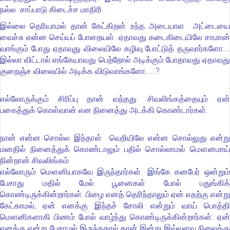
நல்ல சாப்பாடு கிடைச்ச மாதிரி.
இல்லை தெரியாமல் தான் கேட்கிறன் உந்த அடையாள அட்டையை
வைச்சு என்ன செய்யப் போறையள். ஏதாவது கடைகிடையிலே சாமான்
வாங்கும் போது ஏதாவுது விலையிலே கழிவு போட்டுத் தருவார்களோ….
இல்லா விட்டால் எங்கேயாவது பெற்றோல் அடிக்கும் போதாவது ஏதாவது
குறைஞ்ச விலையில் அடிக்க விடுவாங்களோ……?
எல்லோருக்கும் சிரிப்பு தான் வந்தது. சிவலிங்கத்தையும் ஏன்
பகைத்துக் கொள்வான் என நினைத்து அடக்கி கொண்டார்கள்.
நான் என்ன சொல்ல இந்தாள் வெறியிலே என்ன சொல்லுது என்று
மனதில் நினைத்துக் கொண்டாலும் பதில் சொல்லாமல் மௌனமாய்
நின்றான் சிவலிங்கம்.
எல்லோரும் மௌனியாகவே இருந்தார்கள். இங்கே கனபேர் ஒன்றும்
பேசாது மதில் மேல் பூனைகள் போல் பதுங்கிக்
கொண்டிருக்கின்றார்கள். பிழை எனத் தெரிந்தாலும் ஏன் எதற்கு என்று
கேட்காமல், ஏன் எனக்கு இந்தச் சோலி என்றும் வாய் பொத்தி
மௌனிகளாகி பிணம் போல் வாழ்ந்து கொண்டிருக்கின்றார்கள். ஏன்
எனக்கு என்று பேசாமல் இருந்ததால் தான் இன்று இவ்வளவு நிலைக்கு