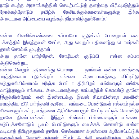
நாடு கடந்த அரசாங்கத்தின் செயற்பாட்டுத் தளத்தை விரிவுபடுத்தும்
நோக்கத்தோடும் தமிழ்த் தேசியத்துக்கானவர்களுக்கு இந்த
அடையாள அட்டையை வழங்கத் தீர்மானித்துள்ளோம்.’
என்ன சிவலிங்கண்ணை சும்மாவோ குடுக்கப் போறையள் என
பக்கத்தில் இருந்தவன் கேட்க, அது வெறும் பதினைந்து டொலர்கள்
தான் சொல்லி முடித்தான்.
அது தானே பார்த்தேன், சோழியன் குடும்பி என்ன சும்மா
ஆடுதென்று…
என்ன வெறும் பதினைந்து டொலரா…, நாங்கள் என்ன பணத்தை
மரத்திலையா புடுங்கிறம். எங்கடை அடையாளத்தை விட்டிட்டு
உடுதுணியில்லாமல் உரிஞ்சு போட்டா திரியிறம். எல்லோரும் எங்கே
வாழ்ந்தாலும் எங்கடை அடையாளத்தை காப்பாற்றிக் கொண்டு தானே
இருக்கின்றோம். ஏன் இண்டைக்கு இவன் சிவாவின்றை மகளின்
சாமத்திய வீடு பார்த்தனி தானே… எங்கடை பெண்டுகள் எல்லாம் நல்ல
சீலைகளும் கட்டி, எத்தனை ஆம்பிளையளும் வேட்டி கட்டிக் கொண்டு
தானே நிண்டவங்கள். இந்தச் சின்னப் பிள்ளைகளும் எங்கடை
உடுப்புக்களோடும் பூவும் பொட்டுகளும் வைச்சுக் கொண்டு என்ன
வடிவாத் திரிஞசதுகள் தானே. செல்வராசா அண்ணை ஆவேசப்பட்டுக்
கதைத்துக் கொண்டிருந்தார். இவர் அடக்கி வைச்சிருந்த பசிக்கு