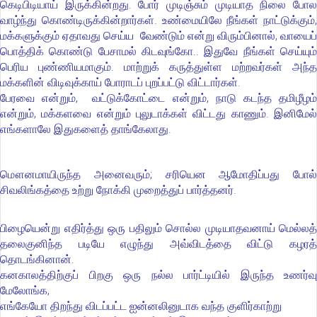
கெடிபிடியாய் இருக்கின்றது. போர் முடிஞ்சும் முடியாத நிலை போல
வாழ்ந்து கொண்டிருக்கின்றார்கள். உண்மையிலே நீங்கள் நாட்டுக்கும்,
மக்களுக்கும் ஏதாவது செய்ய வேண்டும் என்று விரும்பினால், வாயைப்
பொத்திக் கொண்டு பேசாமல் கிடவுங்கோ.. இதுவே நீங்கள் செய்யும்
பெரிய புண்ணியமாகும். மாற்றுக் கருத்துள்ள மற்றவர்கள் அந்த
மக்களின் விடிவுக்காய் போராடப் புறப்பட்டு விட்டார்கள்.
பேரவை என்றும், வட்டுக்கோட்டை என்றும், நாடு கடந்த தமிழீழம்
என்றும், மக்களவை என்றும் புலுடாக்கள் விட்டது காணும். இனிமேல்
எங்களாலே இதுகளைத் தாங்கேலாது.
மௌனமாயிருந்த அனைவரும்; சரியென ஆமோதிப்பது போல்
சிவலிங்கத்தை உற்று நோக்கி முறைத்துப் பார்த்தனர்.
பிழையென்று எதிர்த்து ஒரு பதிலும் சொல்ல முடியாதவனாய் மெல்லத்
தலைகுனிந்த படியே எழுந்து அவ்விடத்தை விட்டு கழரத்
தொடங்கினான்.
கனகாலத்திற்குப் பிறகு ஒரு நல்ல பார்ட்டியில் இருந்த உணர்வு
மேலோங்க,
எங்கேயோ திறந்து விடப்பட்ட ஐன்னலினுடாக வந்த குளிர்காற்று