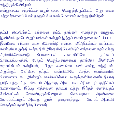
வந்திருக்கின்றோம்.
என்னுடைய சந்தர்ப்பம் வரும் வரை பொறுத்திருப்போம். அது வரை
மற்றவர்களைப் போல் நானும் பேசாமல் மௌனம் காத்து நின்றேன்.
தம்பி சிவலிங்கம், உங்களை நம்பி நாங்கள் ஏமாந்தது காணும்.
இனிமேல் நாடென்றும் மக்கள் என்றும் இந்தப்பக்கம் தலை காட்டப்படா…
இனிமேல் நீங்கள் காசு கீசெண்டு என்ரை வீட்டுப்பக்கம் வரப்படா..
கண்டியோ முந்தி அந்த நிதி இந்த நிதியெண்டும் எத்தனை தரம் வந்து
அள்ளிக்கொண்டு போனையள் கடைசியிலே நாட்டைப்
பிரகடனப்படுத்தப் போறம் பெருந்தொகையா தாங்கோ இனிமேல்
வரமாட்டோம் என்றியள், பிறகு வணங்கா மண் என்று வந்தியள்.
அதுக்கும் அள்ளித் தந்தம். வன்னியிலே செத்த சனங்களின்
பிணவாடை கூட இன்னும் மாறவேயில்லை. அதுக்குள்ளே கண்டறியாத
நாடுகடந்த அரசாங்கமும் அதுக்கு அடையாள அட்டையும் குடுக்கப்
போகினமாம். இப்படி எத்தனை தரமடா வந்து இந்தச் சனத்தைப்
பேக்காட்டிக் கொண்டிருக்கிறையள். செல்வராசா அண்ணை
கோபப்பட்டாலும் அவரது குரல் தளதளத்தது. கோபம் அடங்கி
கொஞ்சம் தணிந்தே போனார்.