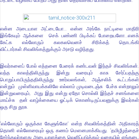
அட்டை வழங்கப் போறம் அது தான் தெரிவிச்சுப் போகலாம் என்றான்.
என்ன அடையாள அட்டையோ… என்ன அங்கே நாட்டிலை மாதிரி
இங்கேயும் ஆக்களை செக் பண்ணி பிடிக்கப் போறையளோ…எனக்
கேட்க எல்லோரும் கலகலவெனச் சிரிக்கத் தொடங்கி
விட்டார்கள்.சிவலிங்கத்துக்கும் அசடு வழிந்தது.
இவர்களைப் போல் எத்தனை பேரைக் கண்டவன் இந்தச் சிவலிங்கன்.
வந்த காலத்திலிருந்து இன்று வரையும் காசு சேர்ப்பதற்கு
பொறுப்பாயிருந்ததிலிருந்து ஊர்வலங்கள், அஞ்சலிக் கூட்டங்கள்
என்றும் முள்ளிவாயக்கலிலே எல்லாம் முடிவடைஞ்சு பேச்சு என்றாலும்
இன்றுவரையும், அது இது என்று ஏதோ சொல்லி இந்தச் சனங்களை
மாய்ச்சு தன் வாழ்க்கையை ஓட்டிக் கொண்டிருப்பவனுக்கு இவர்கள்
ஒரு சிறு தூசு.
‘எல்லோரும் ஒருக்கா கேளுங்கோ’ என்ற சிவலிங்கத்தின் அதிகாரத்
தொனி எல்லோரையும் ஒரு கணம் மௌனமாக்கியது. ‘தமிழீழத்தைச்
சேர்ந்தவர்களது அடையாளத்தை வெளிப்படுத்தும் வகையில் எங்கடை