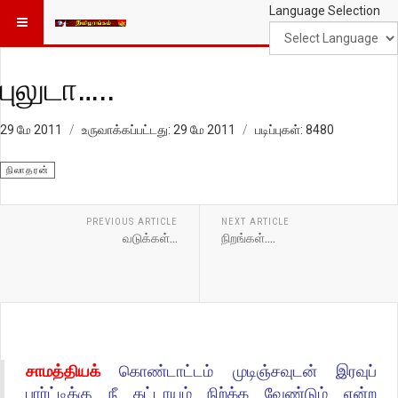
Language Selection
புலுடா…..
29 மே 2011
உருவாக்கப்பட்டது: 29 மே 2011
படிப்புகள்: 8480
நிலாதரன்
PREVIOUS ARTICLE
NEXT ARTICLE
வடுக்கள்…
நிறங்கள்....
சாமத்தியக்
கொண்டாட்டம் முடிஞ்சவுடன் இரவுப்
பார்ட்டிக்கு நீ கட்டாய
ம் நி
ற்
க்க
வேண்டும் என்ற