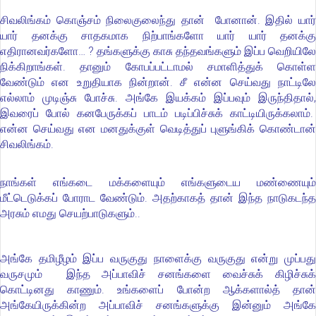
சிவலிங்கம் கொஞ்சம் நிலைகுலைந்து தான் போனான். இதில் யார்
யார் தனக்கு சாதகமாக நிற்பாங்களோ யார் யார் தனக்கு
எதிரானவர்களோ… ? தங்களுக்கு காசு தந்தவங்களும் இப்ப வெறியிலே
நிக்கிறாங்கள். தானும் கோபப்பட்டாமல் சமாளித்துக் கொள்ள
வேண்டும் என உறுதியாக நின்றான். சீ என்ன செய்வது நாட்டிலே
எல்லாம் முடிஞ்சு போச்சு. அங்கே இயக்கம் இப்பவும் இருந்திதால்,
இவரைப் போல் கனபேருக்கப் பாடம் படிப்பிச்சுக் காட்டியிருக்கலாம்.
என்ன செய்வது என மனதுக்குள் வெடித்துப் புளுங்கிக் கொண்டான்
சிவலிங்கம்.
நாங்கள் எங்கடை மக்களையும் எங்களுடைய மண்ணையும்
மீட்டெடுக்கப் போராட வேண்டும். அதற்காகத் தான் இந்த நாடுகடந்த
அரசும் எமது செயற்பாடுகளும்..
அங்கே தமிழீழம் இப்ப வருகுது நாளைக்கு வருகுது என்று முப்பது
வருசமும் இந்த அப்பாவிச் சனங்களை வைச்சுக் கிழிச்சுக்
கொட்டினது காணும். உங்களைப் போன்ற ஆக்களால்த் தான்
அங்கேயிருக்கின்ற அப்பாவிச் சனங்களுக்கு இன்னும் அங்கே