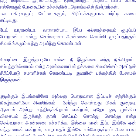
ஒரு ரவுண்ட்… இரண்டாவது… மூன்றாவது… ரவுண்ட் எனப் போக,
எல்லோரும் போதையின் உச்சத்தின்…தொங்கலில் நின்றார்கள்.
பல பகிடிகளும், சேட்டைகளும், சிரிப்புக்களுமாக…பார்ட்டி களை
கட்டியது.
டேய் வாறாண்டா.. வாறாண்டா… இப்ப எல்லாத்தையும் குழப்பப்
போறாண்டா என்று செல்வராசா அண்ணை சொல்லி முடிப்பதற்குள்
சிவலிங்கமும் வந்து அமர்ந்து கொண்டான்.
சிகரட்டை இழுத்தபடியே என்ன நீ இதுக்கை வந்த நிக்கிறாய்..
சம்பந்தமில்லாமல் என்ற அண்ணையின் நக்கலை சிவலிங்கம் அசட்டுச்
சிரிப்போடு சமாளிச்சுக் கொண்டபடி குமாரின் பக்கத்தில் பேசாமல்
இருந்தான்.
குடிக்கும் இடங்களிலோ அல்லது பொதுவான இப்படிச் சந்திக்கும்
நிகழ்வுகளிலோ சிவலிங்கம் சேர்ந்து கொள்வது மிகக் குறைவு.
ஆனால் அன்று வந்திருக்கிறான் என்றால், ஏதோ ஒரு முக்கிய
விசையம் இருக்கத் தான் செய்யும். சொல்லு சொல்லு என்ற
செல்வராசா அண்ணை நச்சரிக்க, இல்லை நான் இப்ப இங்கே ஏன்
வந்தானான் என்றால், வாறமாதம் இங்கே எல்லோருக்கும் அடையாள