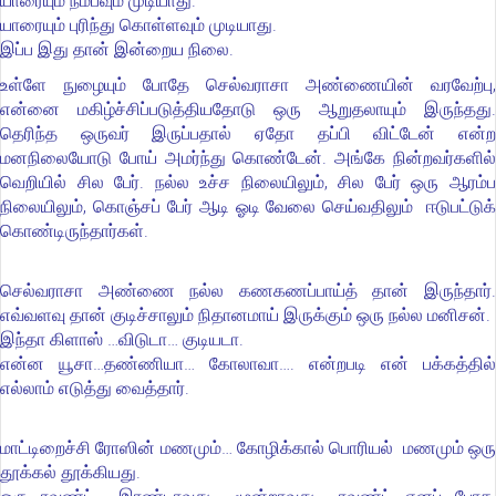
யாரையும் நம்பவும் முடியாது.
யாரையும் புரிந்து கொள்ளவும் முடியாது.
இப்ப இது தான் இன்றைய நிலை.
உள்ளே நுழையும் போதே செல்வராசா அண்ணையின் வரவேற்பு,
என்னை மகிழ்ச்சிப்படுத்தியதோடு ஒரு ஆறுதலாயும் இருந்தது.
தெரிந்த ஒருவர் இருப்பதால் ஏதோ தப்பி விட்டேன் என்ற
மனநிலையோடு போய் அமர்ந்து கொண்டேன். அங்கே நின்றவர்களில்
வெறியில் சில பேர். நல்ல உச்ச நிலையிலும், சில பேர் ஒரு ஆரம்ப
நிலையிலும், கொஞ்சப் பேர் ஆடி ஓடி வேலை செய்வதிலும் ஈடுபட்டுக்
கொண்டிருந்தார்கள்.
செல்வராசா அண்ணை நல்ல கணகணப்பாய்த் தான் இருந்தார்.
எவ்வளவு தான் குடிச்சாலும் நிதானமாய் இருக்கும் ஒரு நல்ல மனிசன்.
இந்தா கிளாஸ் …விடுடா… குடியடா.
என்ன யூசா…தண்ணியா… கோலாவா…. என்றபடி என் பக்கத்தில்
எல்லாம் எடுத்து வைத்தார்.
மாட்டிறைச்சி ரோஸின் மணமும்… கோழிக்கால் பொரியல் மணமும் ஒரு
தூக்கல் தூக்கியது.