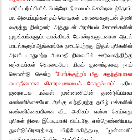
பாரிஸ் றீபப்பிளிக் மெற்றோ நிலையம் சென்றடைந்தோம்.
பல அமைப்புக்கள் தம் கொடிகள், பதாகைகளுடன் அணி
வகுத்து நின்றனர். அத்துடன் அரசியல் கோசங்களின்
முழக்கங்களும், வாத்தியக் கோஸ்டிகளுடனான ஆடல்
பாடல்களும் ஆங்காங்கே நடைபெற்றது. இதில் புலிகளின்
அணி யாதுமற்ற அமைதி நிலையில். ஊர்வலத்திற்கு
வந்தவர்கள் தொகையோ மிகக் குறைந்தளவு. நாம்
கொண்டு சென்ற
“போர்க்குற்றம் மீது சுதந்திரமான
சுயாதீனமான விசாரணையைக் கோருவோம்”
புதிய
ஜனநாயக மக்கள் முன்னணியின் துண்டுப்பிரசுர
எண்ணிக்கையோ, அங்கு வந்திருந்த தமிழ் மக்களின்
எண்ணிக்கையினை விட அதிகம். என்ன செய்வது
புலிகள் நிலை இப்படியாகி விட்டதே, என்றெண்ணியபடி
துண்டுப்பிரசுரத்தை விநியோகித்தபடி, “முன்னணி”
சஞசிகையையும் விற்க ஆரம்பித்தோம்.