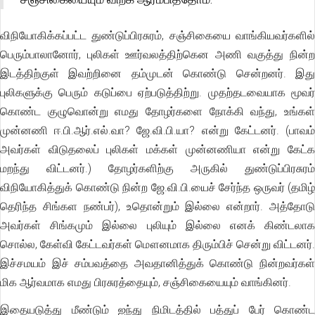
விநியோகிக்கப்பட்ட துண்டுப்பிரசுரம், சஞ்சிகையை வாங்கியவர்களில்
பெரும்பாலானோர், புலிகள் ஊர்வலத்திற்கென அணி வகுத்து நின்ற
இடத்திற்குள் இவற்றினை தம்முடன் கொண்டு சென்றனர். இது
புலிகளுக்கு பெரும் கடுப்பை ஏற்படுத்திற்று. முதற்தடவையாக மூவர்
கொண்ட குழுவொன்று எமது தோழர்களை நோக்கி வந்து, உங்கள்
முன்னணி ஈ.பி.ஆர்.எல்.வா? ஜே.வி.பி.யா? என்று கேட்டனர். (பாவம்
அவர்கள் விடுதலைப் புலிகள் மக்கள் முன்னணியா என்று கேட்க
மறந்து விட்டனர்.) தோழர்களிற்கு அருகில் துண்டுப்பிரசுரம்
விநியோகித்துக் கொண்டு நின்ற ஜே.வி.பி.யைச் சேர்ந்த ஒருவர் (தமிழ்
தெரிந்த சிங்கள நண்பர்), உதொன்றும் இல்லை என்றார். அத்தோடு
அவர்கள் சிங்கமும் இல்லை புலியும் இல்லை எனக் கிண்டலாக
சொல்ல, கேள்வி கேட்டவர்கள் மௌனமாக திரும்பிச் சென்று விட்டனர்.
இச்சமயம் இச் சம்பவத்தை அவதானித்துக் கொண்டு நின்றவர்கள்
மிக ஆர்வமாக எமது பிரசுரத்தையும், சஞ்சிகையையும் வாங்கினர்.
இதையடுத்து மீண்டும் ஐந்து நிமிடத்தில் பத்துப் பேர் கொண்ட