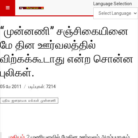
Language Selection
“முன்னணி” சஞ்சிகையினை
மே தின ஊர்வலத்தில்
விற்கக்கூடாது என்ற சொன்ன
புலிகள்.
05 மே 2011
படிப்புகள்: 7214
புதிய ஜனநாயக மக்கள் முன்னணி
மதியம்
2-மணியளவில் மேதின ஊர்வலம் ஆரம்பமாகும்,