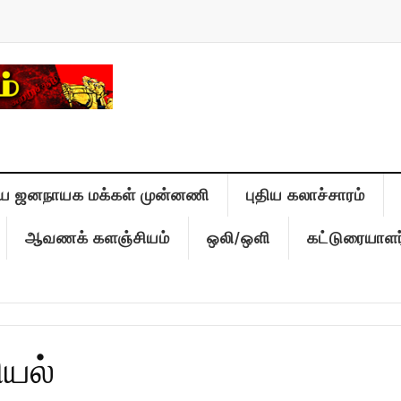
ிய ஜனநாயக மக்கள் முன்னணி
புதிய கலாச்சாரம்
ஆவணக் களஞ்சியம்
ஒலி/ஒளி
கட்டுரையாளர
யல்