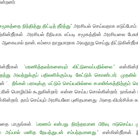
ின்றனர்.
சமூகத்தை நிந்தித்து திட்டித் தீர்த்து"
அரசியல் செய்வதாக எடுப்போம். அந
்கின்றீர்கள். அரசியல் ரீதியாக எப்படி சமூகத்தின் அரசியலை பே
. ஆகையால் தான், எம்மை தாறுமாறாக அவதூறு செய்து திட்டுகின்றீர்
ன்றீர்கள்.
'மரணித்தவர்களையும் விட்டுவைப்பதில்லை."
என்கின்
தந்து அவற்றுக்குப் பதிலளிக்கும்படி கேட்டுக் கொண்டார். முதல
ின்
'.. நீங்கள் பராவுக்கு மட்டும் செய்யவில்லை சபாலிங்கத்திற்கும்
பரின் மொழியில் கூறுகின்றார். என்ன செய்ய சொல்கின்றார். நாங
ின்றார். தாம் செய்யும் அரசியலோ புனிதமானது. அதை விமர்சிக்க கூ
வதை பாருங்கள்.
'மரணம் என்பது நிரந்தரமான பிரிவு. ஈடுசெய்ய 
ும் அப்பால் மனித நேயத்துடன் சம்பந்தமானது."
என்கின்றீர்கள்.