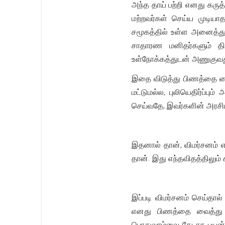
அந்த தாய் பற்றி எனது கருத
மற்றவர்கள் செய்ய முடி
சமூகத்தில் உள்ள அனைத்த
சாதாரண மனிதர்களும் திட
உள்நோக்கத்துடன் அணுகுவத
இதை விடுத்து பிணத்தை வை
மட்டுமல்ல, புலியெதிர்ப்ப
செய்வதே, இவர்களின் அரசிய
இதனால் தான், விமர்சனம் எ
தான். இது எந்தவிதத்திலும்
இப்படி விமர்சனம் செய்தால்
எனது பிணத்தை வைத்து 
பொதுவாழ்வை கேடாக பயன்பட