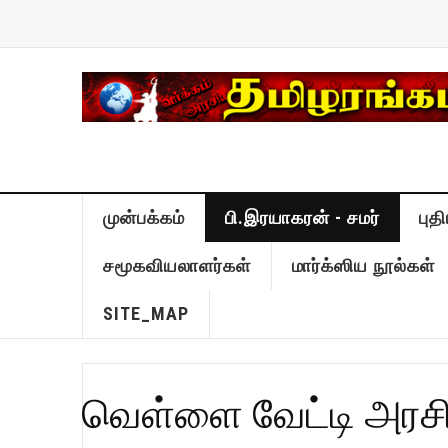
முன்பக்கம்
பி.இரயாகரன் - சமர்
புத
சமூகவியலாளர்கள்
மார்க்ஸிய நூல்கள்
SITE_MAP
வெள்ளை வேட்டி அரசி