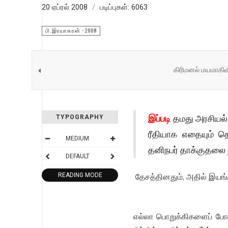
20 ஏப்ரல் 2008
படிப்புகள்: 6063
பி.இரயாகரன் -2008
கிரிமனல் மயமாகிவ
இப்படி
தமது அரசியல் 
TYPOGRAPHY
ரீதியாக எதையும் த
MEDIUM
தனிநபர் தாக்குதலை 
DEFAULT
READING MODE
தேசத்தினதும், அதில் இயங்
எல்லா பொறுக்கிகளைப் போ