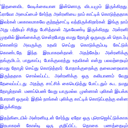
"இதனைவிட வேடிக்கையான இன்னொரு விடயமும் இருக்கிறது.
ப்ராவோ அமைப்பைச் சேர்ந்த அன்ரனியை நாம் காட்டிக் கொடுத்ததாக
இவர்கள் பலகாலமாகவே குற்றஞ்சாட்டி வந்திருக்கிறார்கள். இங்கு நாம்
அது பற்றியும் சிறிது பேசித்தான் ஆகவேண்டி இருக்கிறது. அன்ரனி
முதலில் இலங்கைக்கு சென்றபோது எமது தோழர் ஒருவருடன் தொடர்பு
கொண்டு அவருக்கு உதவி செய்து கொடுக்கும்படி கேட்டுக்
கொண்டதே இந்த இரயாகரன்தான். அதற்கேற்ப அன்ரனிக்கு
தங்குமிடம், பாதுகாப்பு. போக்குவரத்து உதவிகள் என்று பலவற்றையும்
எமது தோழர் செய்து கொடுத்தார். போதாக்குறைக்கு தலைமறைவாக
இருந்ததாக சொல்லப்பட்ட அன்ரனிக்கு ஒரு கலியாணம் வேறு
தேவைப்பட்டது. அதற்கு சாட்சிக் கையெடுத்து போட்டதும் கூட நமது
தோழர்தான். மணப்பெண் வேறு யாருமல்ல. முன்னாள் புலிகள் இயக்க
போராளி ஒருவர். இதில் நாங்கள் புலிக்கு காட்டிக் கொடுப்பதற்கு என்ன
இருக்கிறது.
இதற்கிடையில் அன்ரனியுடன் சேர்ந்து ஏதோ ஒரு புரொஜெக்ட்டுக்காக
இரயாகரன் கோஸ்டி ஒரு குறிப்பிட்ட தொகை பணத்தையும்