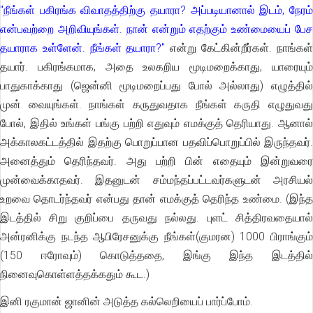
"நீங்கள் பகிரங்க விவாதத்திற்கு தயாரா? அப்படியானால் இடம், நேரம்
என்பவற்றை அறிவியுங்கள். நான் என்றும் எதற்கும் உண்மையைப் பேச
தயாராக உள்ளேன். நீங்கள் தயாரா?"
என்று கேட்கின்றீர்கள். நாங்கள
தயார். பகிரங்கமாக, அதை உலகறிய மூடிமறைக்காது, யாரையும்
பாதுகாக்காது (ஜென்னி மூடிமறைப்பது போல் அல்லாது) எழுத்தில்
முன் வையுங்கள். நாங்கள் கருதுவதாக நீங்கள் கருதி எழுதுவது
போல், இதில் உங்கள் பங்கு பற்றி எதுவும் எமக்குத் தெரியாது. ஆனால்
அக்காலகட்டத்தில் இதற்கு பொறுப்பான பதவிப்பொறுப்பில் இருந்தவர்.
அனைத்தும் தெரிந்தவர். அது பற்றி பின் எதையும் இன்றுவரை
முன்வைக்காதவர். இதனுடன் சம்மந்தப்பட்டவர்களுடன் அரசியல்
உறவை தொடர்ந்தவர் என்பது தான் எமக்குத் தெரிந்த உண்மை. (இந்த
இடத்தில் சிறு குறிப்பை தருவது நல்லது. புளட் சித்திரவதையால்
அன்ரனிக்கு நடந்த ஆபிரேசனுக்கு நீங்கள்(குமரன) 1000 பிராங்கும்
(150 ஈரோவும்) கொடுத்ததை, இங்கு இந்த இடத்தில்
நினைவுகொள்ளத்தக்கதும் கூட.)
இனி ரகுமான் ஜானின் அடுத்த கல்லெறியைப் பார்ப்போம்.