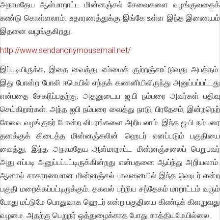
அநாமதேய ஆள்மாறாட்ட மின்னஞ்சல் சேவைகளை வழங்குவதைக்
கண்டு கொள்ளலாம். உதாரணத்துக்கு இங்கே உள்ள இந்த இணையம்
இதனை வழங்குகிறது.
http://www.sendanonymousemail.net/
இப்படியிருக்க, இதை வைத்து எம்மைக் குற்றஞ்சாட்டுவது அபத்தம்.
இது போன்ற போலி ஈமெயில் எந்தக் கணனியிலிருந்து அனுப்பப்பட்டது
என்பதை சேகரிப்பதற்கு, அதனுடைய ஜ.பி நம்பரை அவர்கள் பதிவு
செய்கிறார்கள். அந்த ஐபி நம்பரை வைத்து நாடு, பிரதேசம், இன்றநெற்
சேவை வழங்குநர் போன்ற விபரங்களை அறியலாம். இந்த ஜ.பி நம்பரை
தனக்குக் கிடைத்த மின்னஞ்சலின் ஹெடர் எனப்படும் பகுதியை
வைத்து, இந்த அநாமதேய ஆள்மாறாட்ட மின்னஞ்சலைப் பெறுபவர்
அது எப்படி அனுப்பப்பட்டிருக்கின்றது என்பதனை ஆய்ந்து அறியலாம்.
ஆனால் சாதாரணமான மின்னஞ்சல் பாவனையில் இந்த ஹெடர் என்ற
பகுதி மறைக்கப்பட்டிருக்கும். தகவல் பற்றிய சந்தேகம் மாறாட்டம் வரும்
போது மட்டுமே பொதுவாக ஹெடர் என்ற பகுதியை கிண்டிக் கிளறுவது
வழமை. அதற்கு பெறுநர் ஒத்துழைக்காத போது சாத்தியமேயில்லை.