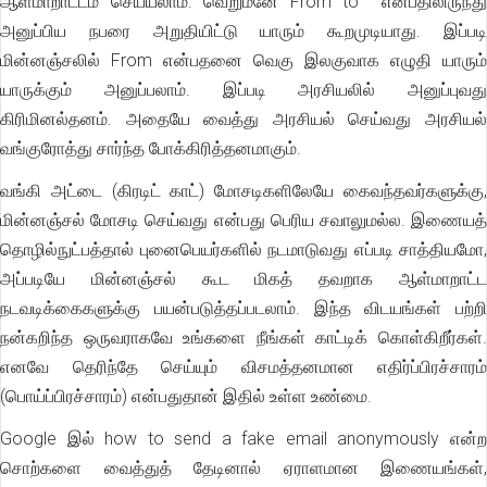
ஆள்மாறாட்டம் செய்யலாம். வெறுமனே From to என்பதிலிருந்து
அனுப்பிய நபரை அறுதியிட்டு யாரும் கூறமுடியாது. இப்படி
மின்னஞ்சலில் From என்பதனை வெகு இலகுவாக எழுதி யாரும்
யாருக்கும் அனுப்பலாம். இப்படி அரசியலில் அனுப்புவது
கிரிமினல்தனம். அதையே வைத்து அரசியல் செய்வது அரசியல்
வங்குரோத்து சார்ந்த போக்கிரித்தனமாகும்.
வங்கி அட்டை (கிரடிட் காட்) மோசடிகளிலேயே கைவந்தவர்களுக்கு,
மின்னஞ்சல் மோசடி செய்வது என்பது பெரிய சவாலுமல்ல. இணையத்
தொழில்நுட்பத்தால் புனைபெயர்களில் நடமாடுவது எப்படி சாத்தியமோ,
அப்படியே மின்னஞ்சல் கூட மிகத் தவறாக ஆள்மாறாட்ட
நடவடிக்கைகளுக்கு பயன்படுத்தப்படலாம். இந்த விடயங்கள் பற்றி
நன்கறிந்த ஒருவராகவே உங்களை நீங்கள் காட்டிக் கொள்கிறீர்கள்.
எனவே தெரிந்தே செய்யும் விசமத்தனமான எதிர்ப்பிரச்சாரம்
(பொய்ப்பிரச்சாரம்) என்பதுதான் இதில் உள்ள உண்மை.
Google இல் how to send a fake email anonymously என்ற
சொற்களை வைத்துத் தேடினால் ஏராளமான இணையங்கள்,