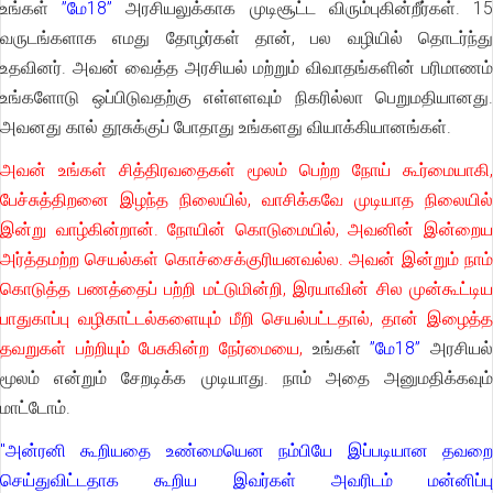
உங்கள்
”மே18”
அரசியலுக்காக முடிசூட்ட விரும்புகின்றீர்கள். 1
வருடங்களாக எமது தோழர்கள் தான், பல வழியில் தொடர்ந்து
உதவினர். அவன் வைத்த அரசியல் மற்றும் விவாதங்களின் பரிமாணம்
உங்களோடு ஒப்பிடுவதற்கு எள்ளளவும் நிகரில்லா பெறுமதியானது.
அவனது கால் தூசுக்குப் போதாது உங்களது வியாக்கியானங்கள்.
அவன் உங்கள் சித்திரவதைகள் மூலம் பெற்ற நோய் கூர்மையாகி,
பேச்சுத்திறனை இழந்த நிலையில், வாசிக்கவே முடியாத நிலையில்
இன்று வாழ்கின்றான். நோயின் கொடுமையில், அவனின் இன்றைய
அர்த்தமற்ற செயல்கள் கொச்சைக்குரியனவல்ல. அவன் இன்றும் நாம்
கொடுத்த பணத்தைப் பற்றி மட்டுமின்றி, இரயாவின் சில முன்கூட்டிய
பாதுகாப்பு வழிகாட்டல்களையும் மீறி செயல்பட்டதால், தான் இழைத்த
தவறுகள் பற்றியும் பேசுகின்ற நேர்மையை,
உங்கள்
”மே18”
அரசியல
மூலம் என்றும் சேறடிக்க முடியாது. நாம் அதை அனுமதிக்கவும்
மாட்டோம்.
"அன்ரனி கூறியதை உண்மையென நம்பியே இப்படியான தவறை
செய்துவிட்டதாக கூறிய இவர்கள் அவரிடம் மன்னிப்பு