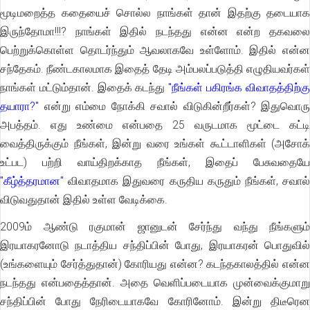
மூடிமறைத்த கதையைச் சொல்ல நாங்கள் தான் இதற்கு தடையாக
இருந்தோமா!!!? நாங்கள் இதில் நடந்தது என்ன என்ற தகவலை
பெற்றுக்கொள்ள தொடர்ந்தும் ஆவலாகவே உள்ளோம். இதில் என்ன
சந்தேகம். நீண்டகாலமாக இதைத் தேடி அம்பலப்படுத்தி எழுதியவர்கள்
நாங்கள் மட்டும்தான். இதைக் கடந்து
"நீங்கள் பகிரங்க விவாதத்திற்க
தயாரா?"
என்று எம்மை நோக்கி சவால் விடுகின்றீர்கள்? இதுவொரு
அபத்தம். எது உண்மை என்பதை 25 வருடமாக மூட்டை கட்டி
வைத்திருக்கும் நீங்கள், இன்று வரை உங்கள் கூட்டாளிகள் (அசோக்
உட்பட) பற்றி வாய்திறக்காத நீங்கள், இதைப் பேசுவதையே
"கீழ்த்தரமான"
விவாதமாக இதுவரை கருதிய கருதும் நீங்கள், சவால்
விடுவதுதான் இதில் உள்ள வேடிக்கை.
2009ம் ஆண்டு ரகுமான் ஜானுடன் சேர்ந்து வந்து நீங்களும்
இரயாகரனோடு நடாத்திய சந்திப்பின் போது, இரயாகரன் பொதுவில்
(உங்களையும் சேர்த்துதான்) கோரியது என்ன? கடந்தகாலத்தில் என்ன
நடந்தது என்பதைத்தான். அதை வெளிப்படையாக முன்வைக்குமாறு
சந்திப்பின் போது நேரிடையாகவே கோரினோம். இன்று திடீரென