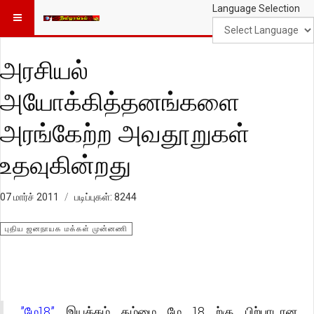
Language Selection
அரசியல்
அயோக்கித்தனங்களை
அரங்கேற்ற அவதூறுகள்
உதவுகின்றது
07 மார்ச் 2011
படிப்புகள்: 8244
புதிய ஜனநாயக மக்கள் முன்னணி
”மே18”
இயக்கம் தம்மை மே 18 ற்கு பிற்பாடான