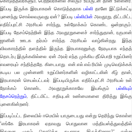
கொடுத்தவர்களும், பெற்றவர்களில் சிலரும் உயிருடன் தான் உள்ளனர்.
இப்படி இருக்க இரயாகரன் கொடுத்ததாக
பல்லி
தானே இட்டுக்கட்ட
புனைந்து சொல்லவருவது ஏன்? இப்படி
பல்லியின்
அவதூறு, திட்டமிட்
எதிர்ப்புரட்சி அரசியல் சார்ந்து, உள்நோக்கம் கொண்ட ஒன்றாகும்.
இப்படி தேசம்நெற்றின் இந்த அவதூறுகளைச் சார்ந்துதான், ரகுமான்
ஜானின் ஊடக தர்மம் சார்ந்த அரசியல் வாழ்கின்றது. இந்த
விவகாரத்தில் தளத்தில் இருந்த இரயாகரனுக்கு நேரடியாக எந்தத்
தொடர்பு இருக்கவில்லை. ஏன் அவர் எந்த முக்கிய தீப்பொறி உறுப்பினர்
எவரையும் சந்தித்ததே கிடையாது. என்.எல்.எவ்.ரியில் முடிவெடுக்கக்
கூடிய பல முன்னணி உறுப்பினர்களின் வழிகாட்டலின் கீழ் தான்,
இரயாகரன் செயல்பட்டவர். இப்படியிருக்க எதிர்ப்புரட்சி அரசியல் உள்
நோக்கம் கொண்ட அவதூறுக்காகவே இயங்கும்
பல்லியும்
தேசம்நெற்றும்
, திட்டமிட்ட சதியுடன் உண்மைகளை திரித்து இங்கு
புனைகின்றனர்.
இப்படிப்பட்ட நிலையில் ஈமெயில் யாருடையது என்று தெரிந்து கொள்ள
"எங்கே இரயாகரன் ஏதாவது பொதுவான மத்தியஸ்த்துவத்தில்
இதனை முகம் கொடுக்க தயாராக இருக்கிறாரா?" என்று