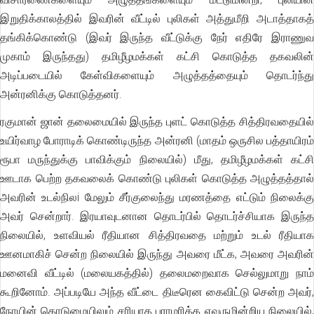
இறுதிக்காலத்தில் இவரின் வீட்டில் புலிகள் அத்துமீறி அடாத்தாகத்
தங்கிக்கொண்டு (இவர் இருந்த வீட்டுக்கு நேர் எதிரே இராணுவ
முகாம் இருந்தது) தமிழீழமக்கள் கட்சி கொடுத்த தகவலின்
அடிப்படையில் கேள்விகளையும் அழுத்தத்தையும் தொடர்ந்து
அன்ரனிக்கு கொடுத்தனர்.
ரகுமான் ஜான் தலைமையில் இருந்த புளட் கொடுத்த சித்திரவதையில்
உயிர்வாழ போராடிக் கொண்டிருந்த அன்ரனி (மாதம் ஒருசில பத்தாயிரம்
ரூபா மருந்துக்கு பாவிக்கும் நிலையில்) மீது, தமிழீழமக்கள் கட்சி
ஊடாக பெற்ற தகவலைக் கொண்டு புலிகள் கொடுத்த அழுத்தத்தால்
அவரின் உடல்நிலi மேலும் சீர்குலைந்து மரணத்தை எட்டும் நிலைக்கு
அவர் சென்றார். இரயாவுடனான தொடர்பில் தொடர்ச்சியாக இருந்த
நிலையில், உளவியல் ரீதியான சித்திரவதை மற்றும் உடல் ரீதியாக
ஊனமாகிச் சென்ற நிலையில் இருந்து அவரை மீட்க, அவரை அவரின்
மனைவி வீட்டில் (மலையகத்தில்) தலைமறைவாக செல்லுமாறு நாம்
கூறினோம். அப்படியே அந்த வீட்டை திடீரென கைவிட்டு சென்ற அவர்,
நோயின் கொடுமையிலும் சரியாக பராமரிக்க எவருமின்றிய நிலையில்,