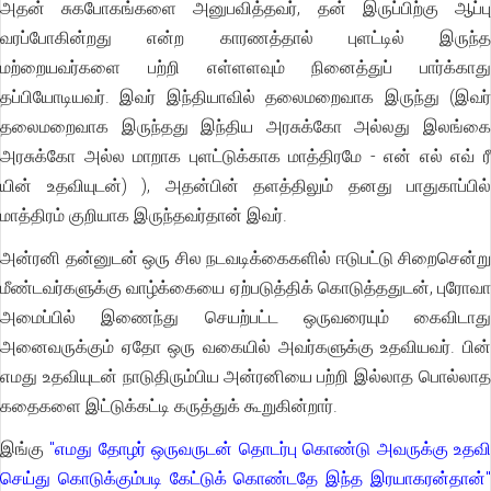
அதன் சுகபோகங்களை அனுபவித்தவர், தன் இருப்பிற்கு ஆப்பு
வரப்போகின்றது என்ற காரணத்தால் புளட்டில் இருந்த
மற்றையவர்களை பற்றி எள்ளளவும் நினைத்துப் பார்க்காது
தப்பியோடியவர். இவர் இந்தியாவில் தலைமறைவாக இருந்து (இவர்
தலைமறைவாக இருந்தது இந்திய அரசுக்கோ அல்லது இலங்கை
அரசுக்கோ அல்ல மாறாக புளட்டுக்காக மாத்திரமே - என் எல் எவ் ரீ
யின் உதவியுடன்) ), அதன்பின் தளத்திலும் தனது பாதுகாப்பில்
மாத்திரம் குறியாக இருந்தவர்தான் இவர்.
அன்ரனி தன்னுடன் ஒரு சில நடவடிக்கைகளில் ஈடுபட்டு சிறைசென்று
மீண்டவர்களுக்கு வாழ்க்கையை ஏற்படுத்திக் கொடுத்ததுடன், புரோவா
அமைப்பில் இணைந்து செயற்பட்ட ஒருவரையும் கைவிடாது
அனைவருக்கும் ஏதோ ஒரு வகையில் அவர்களுக்கு உதவியவர். பின்
எமது உதவியுடன் நாடுதிரும்பிய அன்ரனியை பற்றி இல்லாத பொல்லாத
கதைகளை இட்டுக்கட்டி கருத்துக் கூறுகின்றார்.
இங்கு
"எமது தோழர் ஒருவருடன் தொடர்பு கொண்டு அவருக்கு உதவ
செய்து கொடுக்கும்படி கேட்டுக் கொண்டதே இந்த இரயாகரன்தான்"