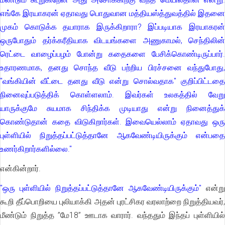
எங்கே இரயாகரன் ஏதாவது பொதுவான மத்தியஸ்த்துவத்தில் இதனை
முகம் கொடுக்க தயாராக இருக்கிறாரா? இப்படியாக இரயாகரன்
ஒருபோதும் தர்க்கரீதியாக விடயங்களை அணுகாமல், செந்திலின்
ரெட்டை வாழைப்பழம் போன்று கதைகளை பேசிக்கொண்டிருப்பார்.
உதாரணமாக, தனது சொந்த வீடு பற்றிய பிரச்சனை வந்துபோது,
"வங்கியின் வீட்டை தனது வீடு என்று சொல்வதாக" குறிப்பிட்டதை
நினைவுப்படுத்திக் கொள்ளலாம். இவர்கள் உலகத்தில் வேறு
யாருக்குமே சுயமாக சிந்திக்க முடியாது என்று நினைத்துக்
கொண்டுதான் கதை விடுகிறார்கள். இவையெல்லாம் ஏதாவது ஒரு
புள்ளியில் நிறுத்தப்பட்டுத்தானே ஆகவேண்டியிருக்கும் என்பதை
உணர்கிறார்களில்லை."
என்கின்றார்.
"ஒரு புள்ளியில் நிறுத்தப்பட்டுத்தானே ஆகவேண்டியிருக்கும்"
என்று
கூறி தீப்பொறியை புலியாக்கி அதன் புரட்சிகர வரலாற்றை நிறுத்தியவர்,
மீண்டும் நிறுத்த ”மே18” ஊடாக வாரார். வந்ததும் இந்தப் புள்ளியில்