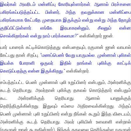
இவர்கள் அவரிடம் மன்னிப்பு கோரியுள்ளார்கள். ஆனால் பிரச்சனை
பகிரங்கப்படுத்தப்பட்ட பின்னர், அந்த தவறுக்கான மன்னிப்பை
பகிரங்கமாக கேட்பதே முறையாக இருக்கும் என்று என்று அந்த தோழர்
குறிப்பிட்டுள்ளார். எங்கே இரயாகரன்னும், சீலனும் என்ன
சொல்கிறார்கள் என்று நாம் பார்க்கலாமா?"
என்கின்றார் ஜான்.
யார் யாரைக் கட்டிக்கொடுத்தது என்பதையும், ரகுமான் ஜான் வாயால்
கேட்பது தான் சிறப்பு.
"மணப்பெண் வேறு யாருமல்ல. முன்னாள் புலிகள
இயக்க போராளி ஒருவர். இதில் நாங்கள் புலிக்கு காட்டிக்
கொடுப்பதற்கு என்ன இருக்கிறது."
என்கின்றார்.
சம்பந்தப்பட்ட பெண் முன்னாள் புலி உறுப்பினர் என்பதும், அன்ரனிக்கு
கூடத் தெரியாது. அவர்தான் புலிக்கு தகவல் கொடுத்தார் என்பதும்
கூட அன்ரனிக்குத் தெரியாது. ஆனால் யானுக்குத்
தெரிந்திருக்கின்றது. இதுவும் எம்மை அதிரவைக்கின்றது. அந்தப்
பெண் முன்னாள் புலி உறுப்பினர் என்று நீங்கள் கூறும் இந்த விடையம்,
அன்ரனிக்கு கூடத் தெரியாது. அவர் புலியின் உளவாளி என்றால்
(ரகுமான் ஜான் கூறுகின்றார்), இந்தத் தகவலை தெரிந்துள்ள ரகுமான்