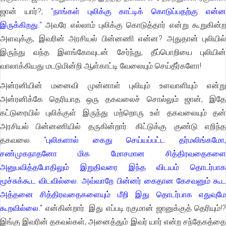
ஜான் யார்?;
"நாங்கள் புலிக்கு காட்டிக் கொடுப்பதற்கு என்
இருக்கிறது."
அவரே எல்லாம் புலிக்கு கொடுத்தார் என்று கூறுகின்
அளவுக்கு, இவரின் அரசியல் பின்னணி என்ன? அதுதான் புலியில்
இருந்து வந்த இளங்கோவுடன் சேர்ந்து, தீப்பொறியை புலியின்
வாலாக்கியது மடடுமின்றி ஆள்காட்டி வேலையும் செய்தீர்களோ!
அன்ரனியின் மனைவி முன்னாள் புலியும் உளவாளியும் என்று
அன்ரனிக்கே தெரியாத ஒரு தகவலைச் சொல்லும் ஜான், இதே
கட்டுரையில் புலிக்குள் இருந்து மற்றொரு உள் தகவலையும் தன்
அரசியல் பின்னணியில் தருகின்றார். கிட்டுக்கு குண்டு எறிந்த
தகவலை
"புலிகளால் கைது செய்யப்பட்ட தர்மலிங்கமோ,
சண்முகநாதனோ மிக மோசமான சித்திரவதைகளை
அனுபவித்தபோதிலும் இறுதிவரை இந்த விடயம் தொடர்பாக
மூச்சுக்கூட விடவில்லை. அவ்வாறே பின்னர் கைதான கேசவனும் கூட
அத்தனை சித்திரவதைகளையும் மீறி இது தொடர்பாக எதுவுமே
கூறவில்லை."
என்கின்றார். இது எப்படி ரகுமான் ஜானுக்குத் தெரியும்!?
இங்கு இவரின் தகவல்கள், அனைத்தும் இவர் யார் என்ற சந்தேகத்தை