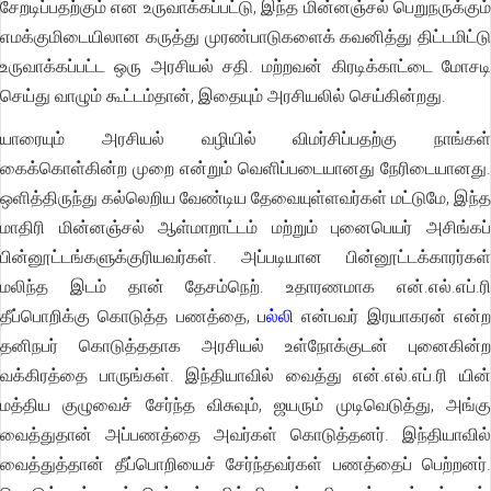
சேறடிப்பதற்கும் என உருவாக்கப்பட்டு, இந்த மின்னஞ்சல் பெறுநருக்கும்
எமக்குமிடையிலான கருத்து முரண்பாடுகளைக் கவனித்து திட்டமிட்டு
உருவாக்கப்பட்ட ஒரு அரசியல் சதி. மற்றவன் கிரடிக்காட்டை மோசடி
செய்து வாழும் கூட்டம்தான், இதையும் அரசியலில் செய்கின்றது.
யாரையும் அரசியல் வழியில் விமர்சிப்பதற்கு நாங்கள்
கைக்கொள்கின்ற முறை என்றும் வெளிப்படையானது நேரிடையானது.
ஒளித்திருந்து கல்லெறிய வேண்டிய தேவையுள்ளவர்கள் மட்டுமே, இந்த
மாதிரி மின்னஞ்சல் ஆள்மாறாட்டம் மற்றும் புனைபெயர் அசிங்கப்
பின்னூட்டங்களுக்குரியவர்கள். அப்படியான பின்னூட்டக்காரர்கள்
மலிந்த இடம் தான் தேசம்நெற். உதாரணமாக என்.எல்.எப்.ரி
தீப்பொறிக்கு கொடுத்த பணத்தை,
பல்லி
என்பவர் இரயாகரன் என்ற
தனிநபர் கொடுத்ததாக அரசியல் உள்நோக்குடன் புனைகின்ற
வக்கிரத்தை பாருங்கள். இந்தியாவில் வைத்து என்.எல்.எப்.ரி யின்
மத்திய குழுவைச் சேர்ந்த விசுவும், ஜயரும் முடிவெடுத்து, அங்கு
வைத்துதான் அப்பணத்தை அவர்கள் கொடுத்தனர். இந்தியாவில்
வைத்துத்தான் தீப்பொறியைச் சேர்ந்தவர்கள் பணத்தைப் பெற்றனர்.