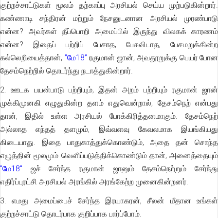
குற்றச்சாட்டுகள் மூலம் தற்காப்பு அரசியல் செய்ய முற்படுகின்றார்.
கண்ணாடி சந்திரன் மற்றும் நேசனுடனான அரசியல் முரண்பாடு
என்ன? அவர்கள் தீப்பொறி அமைப்பில் இருந்து விலகக் காரணம்
என்ன? இதைப் பற்றிப் பேசாத, பேசவிடாத, பேசமறுக்கின்ற
கல்லெறியைத்தான்,
”மே18”
ரகுமான் ஜான், அவதூறுக்கு பெயர் போன
தேசம்நெற்றில் தொடர்ந்து நடாத்துகின்றார்.
2. ஊடக பயன்பாடு பற்றியும், இதன் அறம் பற்றியும் ரகுமான் ஜான்
முக்கிமுனகி எழுதுகின்ற தளம் எதுவென்றால், தேசம்நெற் என்பது
தான், இதில் உள்ள அரசியல் போக்கிரித்தனமாகும். தேசம்நெற்
அல்லாத எந்தத் தளமும், இவ்வளவு கேவலமாக இயங்கியது
கிடையாது. இதை பாதுகாத்துக்கொண்டும், அதை தன் சொந்த
எழுத்தின் மூலமும் வெளிப்படுத்திக்கொண்டும் தான், அனைத்தையும்
"மே18"
ஜச் சேர்ந்த ரகுமான் ஜானும் தேசம்நெற்றும் சேர்ந்து
எதிர்ப்புரட்சி அரசியல் அரங்கில் அரங்கேற்ற முனைகின்றனர்.
3. எமது அமைப்பைச் சேர்ந்த இரயாகரன், சீலன் மீதான உங்கள்
குற்றச்சாட்டு தொடர்பாக குறிப்பாக பார்ப்போம்.