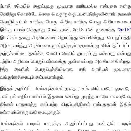
போலி ஈமெயில் அனுப்புவது முடியாத காரியமல்ல என்பதை நன்கு
தெரிந்து கொண்டே, அதை அவதூறுக்கு பயன்படுத்துகின்றார். தகவல்
தொழில்நுட்பம் சார்ந்த, பொது அறிவு சார்ந்த பொது அறியாமையை
இங்கு பயன்படுத்துவது போல் தான், மே18 பின் முளைத்த
”மே18”
இயக்கம் தனது அரசியலைச் தொடர்ந்து செய்கின்றது. பொதுப்புத்தி
அறிவு சார்ந்து அரசியலை முன்தள்ளும் ரகுமான் ஜானின் திட்டமிட்ட
குற்றச்சாட்டை தகர்க்க, போலி ஈமெயில் தயாரிப்பது எவ்வாறு என்பது
பற்றிய அறிவை பொதுப்பார்வைக்கு முன்வைப்பது அவசியமாகின்றது.
இது அவரின் பொதுப்புத்தியிலான, சதி அரசியல் மூலமான
வங்குரோத்தையும் அம்பலமாக்கும்.
இந்தக் குறிப்பிட்ட மின்னஞ்சலின் மூலதாரி உங்களில் யாரோ ஒருவரே.
புளட்டின் சதிப்பாணியில் இதனை செய்து முடித்த யாரோ எவரையோ,
நீங்கள் பாதுகாத்து காப்பாற்ற விரும்புகிறீர்கள் என்பதுதான் இதில்
உள்ள மற்றொரு உண்மையுமாகும்.
மின்னஞ்சல் யாரால் யாருக்கு அனுப்பப்பட்டது என்பதில் யாரும்