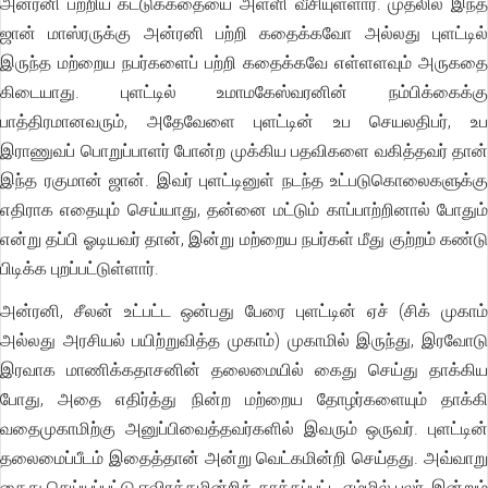
அன்ரனி பற்றிய கட்டுக்கதையை அள்ளி வீசியுள்ளார். முதலில் இந்த
ஜான் மாஸ்ரருக்கு அன்ரனி பற்றி கதைக்கவோ அல்லது புளட்டில்
இருந்த மற்றைய நபர்களைப் பற்றி கதைக்கவே எள்ளளவும் அருகதை
கிடையாது. புளட்டில் உமாமகேஸ்வரனின் நம்பிக்கைக்கு
பாத்திரமானவரும், அதேவேளை புளட்டின் உப செயலதிபர், உப
இராணுவப் பொறுப்பாளர் போன்ற முக்கிய பதவிகளை வகித்தவர் தான்
இந்த ரகுமான் ஜான். இவர் புளட்டினுள் நடந்த உட்படுகொலைகளுக்கு
எதிராக எதையும் செய்யாது, தன்னை மட்டும் காப்பாற்றினால் போதும்
என்று தப்பி ஓடியவர் தான், இன்று மற்றைய நபர்கள் மீது குற்றம் கண்டு
பிடிக்க புறப்பட்டுள்ளார்.
அன்ரனி, சீலன் உட்பட்ட ஒன்பது பேரை புளட்டின் ஏச் (சிக் முகாம்
அல்லது அரசியல் பயிற்றுவித்த முகாம்) முகாமில் இருந்து, இரவோடு
இரவாக மாணிக்கதாசனின் தலைமையில் கைது செய்து தாக்கிய
போது, அதை எதிர்த்து நின்ற மற்றைய தோழர்களையும் தாக்கி
வதைமுகாமிற்கு அனுப்பிவைத்தவர்களில் இவரும் ஒருவர். புளட்டின்
தலைமைப்பீடம் இதைத்தான் அன்று வெட்கமின்றி செய்தது. அவ்வாறு
கைது செய்யப்பட்டு ஈவிரக்கமின்றித் தாக்கப்பட்ட எம்மில் பலர், இன்றும்