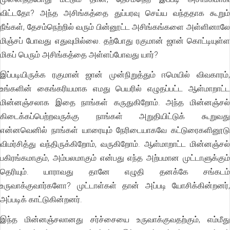
விட்டதோ? அந்த அசிங்கத்தை துப்பரவு செய்ய வந்ததாக கூறும்
நீங்கள், தேசம்நெற்றில் வரும் பின்னூட்ட அசிங்கங்களை அள்ளினாலே
மிஞ்சப் போவது எதுவுமில்லை. தற்போது ரகுமான் ஜான் கொட்டியுள்ள
மிகப் பெரும் அசிங்கத்தை அள்ளப்போவது யார்?
இப்படியிருக்க ரகுமான் ஜான் முன்நிறுத்தும் ஈமெயில் விவகாரம்,
உங்களின் கைங்கரியமாக எமது பெயரில் எழுதப்பட்ட ஆள்மாறாட்ட
மின்னஞ்சலாக இதை நாங்கள் கருதுகிறோம். அந்த மின்னஞ்சல்
கிடைக்கப்பெற்றவருக்கு நாங்கள் அறுதியிட்டுக் கூறுவது
என்னவெனில் நாங்கள் யாரையும் நேரிடையாகவே கட்டுரைகளினூடு
விமர்சித்து வந்திருக்கிறோம், வருகிறோம். ஆள்மாறாட்ட மின்னஞ்சல்
பகிரங்கமாகும், அம்பலமாகும் என்பது எந்த அற்பமான முட்டாளுக்கும்
தெரியும். யாராவது தானே எழுதி தனக்கே சங்கடம்
உருவாக்குவார்களோ? முட்டாள்கள் தான் அப்படி யோசிக்கின்றனர்,
அப்படிக் காட்டுகின்றனர்.
இந்த மின்னஞ்சலானது சர்ச்சையை உருவாக்குவதற்கும், எம்மீது