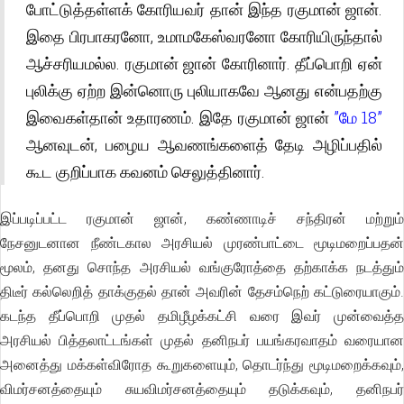
போட்டுத்தள்ளக் கோரியவர் தான் இந்த ரகுமான் ஜான்.
இதை பிரபாகரனோ, உமாமகேஸ்வரனோ கோரியிருந்தால்
ஆச்சரியமல்ல. ரகுமான் ஜான் கோரினார். தீப்பொறி ஏன்
புலிக்கு ஏற்ற இன்னொரு புலியாகவே ஆனது என்பதற்கு
இவைகள்தான் உதாரணம். இதே ரகுமான் ஜான்
”மே 18”
ஆனவுடன், பழைய ஆவணங்களைத் தேடி அழிப்பதில்
கூட குறிப்பாக கவனம் செலுத்தினார்.
இப்படிப்பட்ட ரகுமான் ஜான், கண்ணாடிச் சந்திரன் மற்றும்
நேசனுடனான நீண்டகால அரசியல் முரண்பாட்டை மூடிமறைப்பதன்
மூலம், தனது சொந்த அரசியல் வங்குரோத்தை தற்காக்க நடத்தும்
திடீர் கல்லெறித் தாக்குதல் தான் அவரின் தேசம்நெற் கட்டுரையாகும்.
கடந்த தீப்பொறி முதல் தமிழீழக்கட்சி வரை இவர் முன்வைத்த
அரசியல் பித்தலாட்டங்கள் முதல் தனிநபர் பயங்கரவாதம் வரையான
அனைத்து மக்கள்விரோத கூறுகளையும், தொடர்ந்து மூடிமறைக்கவும்,
விமர்சனத்தையும் சுயவிமர்சனத்தையும் தடுக்கவும், தனிநபர்