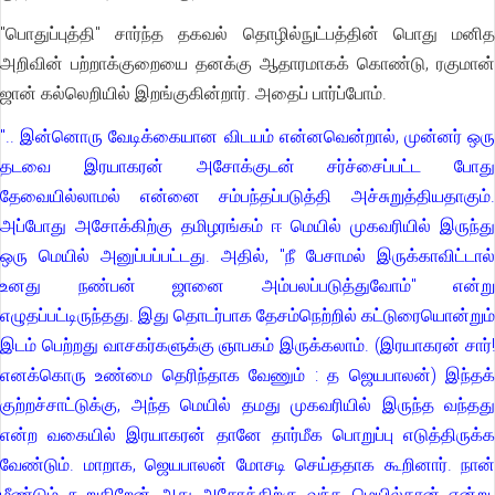
"பொதுப்புத்தி" சார்ந்த தகவல் தொழில்நுட்பத்தின் பொது மனித
அறிவின் பற்றாக்குறையை தனக்கு ஆதாரமாகக் கொண்டு, ரகுமான்
ஜான் கல்லெறியில் இறங்குகின்றார். அதைப் பார்ப்போம்.
".. இன்னொரு வேடிக்கையான விடயம் என்னவென்றால், முன்னர் ஒரு
தடவை இரயாகரன் அசோக்குடன் சர்ச்சைப்பட்ட போது
தேவையில்லாமல் என்னை சம்பந்தப்படுத்தி அச்சுறுத்தியதாகும்.
அப்போது அசோக்கிற்கு தமிழரங்கம் ஈ மெயில் முகவரியில் இருந்து
ஒரு மெயில் அனுப்பப்பட்டது. அதில், "நீ பேசாமல் இருக்காவிட்டால்
உனது நண்பன் ஜானை அம்பலப்படுத்துவோம்" என்று
எழுதப்பட்டிருந்தது. இது தொடர்பாக தேசம்நெற்றில் கட்டுரையொன்றும்
இடம் பெற்றது வாசகர்களுக்கு ஞாபகம் இருக்கலாம். (இரயாகரன் சார்!
எனக்கொரு உண்மை தெரிந்தாக வேணும் : த ஜெயபாலன்) இந்தக்
குற்றச்சாட்டுக்கு, அந்த மெயில் தமது முகவரியில் இருந்த வந்தது
என்ற வகையில் இரயாகரன் தானே தார்மீக பொறுப்பு எடுத்திருக்க
வேண்டும். மாறாக, ஜெயபாலன் மோசடி செய்ததாக கூறினார். நான்
மீண்டும் கூறுகிறேன் அது அசோக்கிற்கு வந்த மெயில்தான் என்று.