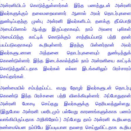
அன்ரனியிடம் கொடுத்துள்ளார்கள். இந்த பணத்துடன் அன்ரனி
இவர்களுக்கும் தலைமறைவானார். ஆனால் அவர் தொடர்புகளை
துண்டிப்பதற்கு முன்பு அன்ரனி இவர்களிடம், தனக்கு தீப்பொறி
அமைப்பினால் ஆபத்து இருப்பதாகவும், நாம் அவரை புலிகள்
அமைப்பிற்கு காட்டிக் கொடுக்கும் சாத்தியப்பாடு பற்றி தான்
பயப்படுவதாகவும் கூறியுள்ளார். இதற்கு பின்னர்தான் அவர்
இவர்களுடனான அத்தனை தொடர்புகளையும் துண்டித்துக்
கொண்டுள்ளார். இந்த இடைக்கால்த்தில் நாம் அன்ரனியை காட்டிக்
கொடுத்துவிட்டதாக இவர்கள் எல்லா இடங்களிலும் பிரச்சாரம்
செய்தார்கள்.
அண்மையில் சம்பந்தப்பட்ட எமது தோழர் இவர்களுடன் தொடர்பு
கொண்டு இந்த பிரச்சனை பற்றி விளக்கியுள்ளார். அப்போதுதான்
அன்ரனி மோசடி செய்தது இவர்களுக்கு தெரியவந்துள்ளது.
(இதுபோல அன்ரனி பலரிடமும் பல்வேறு காரணங்களுக்காக பணம்
வாங்கியிருப்பதாக அறிகிறோம்.) அப்போது தாம் அன்ரனி கூறியதை
உண்மையென நம்பியே இப்படியான தவறை செய்துவிட்டதாக கூறிய