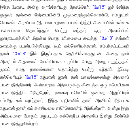
இந்த மோசடி அன்று அரங்கேறியது தேசம்நெற்.
”மே18”
ஜச் சேர்ந்
ஒருவர் தன்னை நேர்மையின்றி மூடிமறைத்துக்கொண்டு, எம்முடன்
கொண்ட அரசியல் ரீதியான உறவை பயன்படுத்தி அமைப்பின் உள்ளக
ஈமெயிலை தொடர்ந்தும் பெற்று வந்தார். ஒரு அமைப்பின்
ஜனநாயகத்தின் மீதுள்ள பொது உரிமையை வைத்து,
”மே18”
தங்கள
உளவுக்கு பயன்படுத்தியது. ஆம் கல்லெறியத்தான். சம்பந்தப்பட்டவர்
தான்
”மே18”
இல் இருப்பதாக தெரிவிக்காததுடன், அதை நாம்
அவரிடம் அதனைக் கேள்வியாக எழுப்பிய போது அதை மறுத்ததன்
மூலம், எமது தகவல்களை தொடர்ந்து பெற்று வந்தார். இப்படி
கல்லெறியும்
”மே18”
ரகுமான் ஜான், தன் உளவுவேலைக்கு அவரைப
பயன்படுத்தினார். அவ்வாறாக அந்நபருக்கு கிடைத்த ஒரு ஈமெயிலை
பயன்படுத்திய அதேநேரம், புனைவு ஈமெயில் ஒன்றை அனுப்பியும்
எம்மீது கல் எறிந்தனர். இந்த வழிகளில் தான் அரசியல் ரீதியாக
ரகுமான் ஜான் எம் அரசியலை எதிர்கொண்டு நிற்கின்றார். அன்று இது
அம்பலமான போதும், மறுபடியும் கல்லெறிய அதையே இன்று மீண்டும்
பயன்படுத்துகின்றார்.