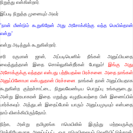
நிறுத்து என்கின்றார்.
இப்படி நிறுத்த முனையும் அவர்
"நான் மீண்டும் கூறுகிறேன் அது அசோக்கிற்கு வந்த மெயில்தான்
என்று"
என்று அடித்துக் கூறுகின்றார்.
சரி ரகுமான் ஜான், அப்படியெனில் நீங்கள் அனுப்பியதை
வைத்துத்தான் இதை சொல்லுகின்றீர்கள் போலும்!
இங்கு அத
அசோக்குக்கு வந்ததா என்பது பற்றியதல்ல பிரச்சனை. அதை நாங்கள்
அனுப்பினோமா என்பதுதான் பிரச்சனை.
நாங்கள் தான் அனுப்பியதாக
கூறுகின்ற குற்றச்சாட்டை, நிறுவவேண்டிய பொறுப்பு உங்களுடைது.
அன்று இரயாகரன் இதை மறுத்து எழுதியவற்றை பின் இணைப்பில்
பார்க்கவும். அத்துடன் இதைப்போல் யாரும் அனுப்பமுடியும் என்பதை
நாம் விளக்கியிருந்தோம்.
நிற்க, அன்று தமிழரங்க ஈமெயிலில் இருந்து மற்றவருக்கு
பிரத்தியேகமாக அனுப்பப்பட்ட ஒரு ஈமெயிலையும் வெளியிட்டுத்தான்,