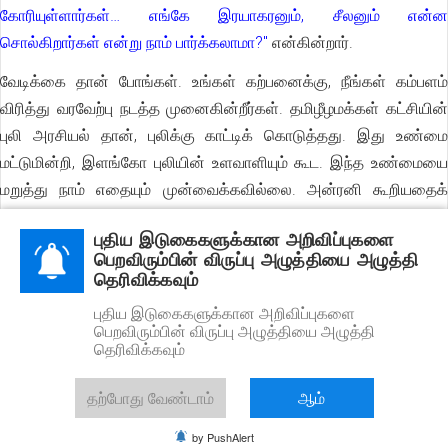
கோரியுள்ளார்கள்… எங்கே இரயாகரனும், சீலனும் என்ன
சொல்கிறார்கள் என்று நாம் பார்க்கலாமா?"
என்கின்றார்.
வேடிக்கை தான் போங்கள். உங்கள் கற்பனைக்கு, நீங்கள் கம்பளம்
விரித்து வரவேற்பு நடத்த முனைகின்றீர்கள். தமிழீழமக்கள் கட்சியின்
புலி அரசியல் தான், புலிக்கு காட்டிக் கொடுத்தது. இது உண்மை
மட்டுமின்றி, இளங்கோ புலியின் உளவாளியும் கூட. இந்த உண்மையை
மறுத்து நாம் எதையும் முன்வைக்கவில்லை. அன்ரனி கூறியதைக்
கொண்டோ, உங்கள் தோழர் என்று நீங்கள் கூறும் எந்த நபரும்
புதிய இடுகைகளுக்கான அறிவிப்புகளை
கூறியதைக்கொண்டோ, இல்லாத ஒன்றை நாம் சொன்னது கிடையாது.
பெறவிரும்பின் விருப்பு அழுத்தியை அழுத்தி
தெரிவிக்கவும்
புலிக்கு புலம்பெயர் இலக்கியவாதிகள் பற்றிய முழுவிபரமும் அடங்கிய,
அவர்களின் படங்கள் ஈறாக (இளங்கோ அனைவருடனும் நின்று எடுத்த
புதிய இடுகைகளுக்கான அறிவிப்புகளை
பெறவிரும்பின் விருப்பு அழுத்தியை அழுத்தி
படம்), உங்கள் தமிழீழமக்கள் கட்சிதான் புலிக்கு கொடுத்தது
தெரிவிக்கவும்
மட்டுமன்றி ஆள்காட்டி வேலையையும் செய்தது. இதைத்தான்
"தேசபக்தனுக்கு" எதிராகவும் தமிழீழமக்கள் கட்சி செய்தது. அரசியல்
தற்போது வேண்டாம்
ஆம்
ரீதியாக புலியை வழிகாட்டியவர்கள், எல்லாம் முடிந்தவுடன்
by PushAlert
தமிழீழமக்கள் கட்சி என்ற அமைப்பையே இல்லாதாக்கியவர்கள்.