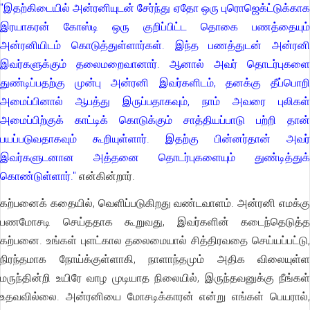
"இதற்கிடையில் அன்ரனியுடன் சேர்ந்து ஏதோ ஒரு புரொஜெக்ட்டுக்காக
இரயாகரன் கோஸ்டி ஒரு குறிப்பிட்ட தொகை பணத்தையும்
அன்ரனியிடம் கொடுத்துள்ளார்கள். இந்த பணத்துடன் அன்ரனி
இவர்களுக்கும் தலைமறைவானார். ஆனால் அவர் தொடர்புகளை
துண்டிப்பதற்கு முன்பு அன்ரனி இவர்களிடம், தனக்கு தீப்பொறி
அமைப்பினால் ஆபத்து இருப்பதாகவும், நாம் அவரை புலிகள்
அமைப்பிற்குக் காட்டிக் கொடுக்கும் சாத்தியப்பாடு பற்றி தான்
பயப்படுவதாகவும் கூறியுள்ளார். இதற்கு பின்னர்தான் அவர்
இவர்களுடனான அத்தனை தொடர்புகளையும் துண்டித்துக்
கொண்டுள்ளார்."
என்கின்றார்.
கற்பனைக் கதையில், வெளிப்படுகிறது வண்டவாளம். அன்ரனி எமக்கு
பணமோசடி செய்ததாக கூறுவது, இவர்களின் கடைந்தெடுத்த
கற்பனை. உங்கள் புளட்கால தலைமையால் சித்திரவதை செய்யப்பட்டு,
நிரந்தமாக நோய்க்குள்ளாகி, நாளாந்தமும் அதிக விலையுள்ள
மருந்தின்றி உயிரே வாழ முடியாத நிலையில், இருந்தவனுக்கு நீங்கள்
உதவவில்லை. அன்ரனியை மோசடிக்காரன் என்று எங்கள் பெயரால்,