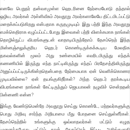
எனவே பெறுநர் தன்வசமுள்ள ஹெடரினை நேர்மையோடு தந்தால்
ஒழிய, அவர்கள் அள்ளிவீசும் அவதூறு அவர்களாலேயே திட்டமிடப்பட்டு
மறைக்கப்படுகிறது என்பதாக கருதமுடியும். இது பற்றி இந்த அவதூறு
எமக்கெதிராக எழுப்பப்பட்டபோது இவைகள் பற்றி விளக்கமாக நாங்கள்
தொழில்நுட்ப விபரங்களுடன் வாதாடியிருந்தோம். தேசம்நெற் இந்த
மின்னஞ்சலுக்குரிய ஹெடர் கொண்டிருக்கக்கூடிய மேலதிக
தகவல்களின் மூலம் அது உண்மையில் எவரிடமிருந்து எந்தக்
கணணியில் இருந்து எந்த நாட்டிலிருந்து எந்தப் பிரதேசத்திலிருந்து
அனுப்பப்பட்டிருக்கின்றதென்பதை நேர்மையாக ஏன் வெளிக்கொணர
முடியவில்லை? ஏன் தயங்குகிறீர்கள்? அந்த ஹெடர் தரக்கூடிய
விபரங்களை நாங்கள் கேட்டிருந்தும் ஜெயபாலன் நழுவிச் சென்றதன்
பின்னணி என்ன?
இங்கு வேண்டுமென்றே அவதூறு செய்து கொண்டே, மற்றவர்களுக்கு
பொது அறிவு சார்ந்த அறியாமை மீது போதனை செய்துள்ளீர்கள்.
தேசம்நெற்றில் உங்களுக்கு ஒவ்வாதவர்கள் மட்டும் எழுத
முனைந்தபோது மட்டும் தான், தேசம்நெற் இப்படி அசிங்கமாகி