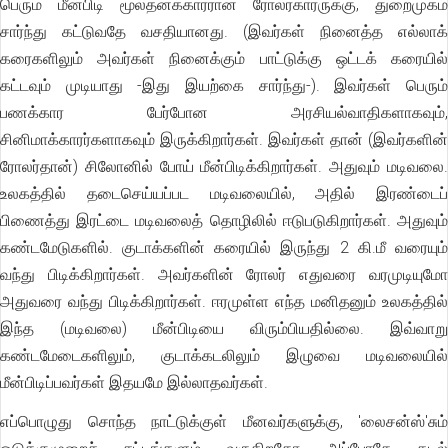
பெரும் மீன்பிடி மூலதனக்காரரான ரோலர்காரருக்கு, துறைமுகம்
சார்ந்து கட்டுவதே வசதியானது. (இவர்கள் நினைத்த எல்லாக்
கரைகளிலும் அவர்கள் நினைக்கும் பாட்டுக்கு ஒட்டக் கரையில்
கட்டவும் முடியாது -இது இயற்கை சார்ந்து-). இவர்கள் பெரும்
பணக்கார பேர்போன அரசியல்வாதிகளாகவும்,
சினிமாக்காரர்களாகவும் இருக்கிறார்கள். இவர்கள் தான் (இவர்களின்
ரோலர்தான்) சிலோனில் போய் மீன்பிடிக்கிறார்கள். அதுவும் மடிவலை.
உலகத்தில் தடைசெய்யப்பட மடிவலையில், அதில் இரண்டைப்
பிணைத்து இரட்டை மடிவலைத் தொழிலில் ஈடுபடுகிறார்கள். அதுவும்
கண்டமேடுகளில். குடாக்களின் கரையில் இருந்து 2 கி.மீ வரையும்
வந்து பிடிக்கிறார்கள். அவர்களின் ரோலர் எதுவரை வரமுடியுமோ
அதுவரை வந்து பிடிக்கிறார்கள். ஈரமுள்ள எந்த மனிதனும் உலகத்தில்
இந்த (மடிவலை) மீன்பிடியை விரும்பியதில்லை. இவ்வாறு
கண்டமேடைகளிலும், குடாக்கடலிலும் இழுவை மடிவலையில்
மீன்பிடிப்பவர்கள் இதயமே இல்லாதவர்கள்.
எப்பொழுது சொந்த நாட்டுக்குள் மீனவர்களுக்கு, 'லைசன்ஸ்'சும்