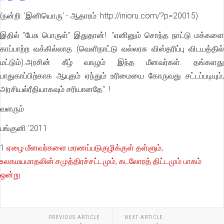
(நன்றி: 'இனியொரு' - ஆதாரம்: http://inioru.com/?p=20015)
இதில் ''பேசு பொருள்'' இதுதான்!. ''எனினும் சொந்த நாட்டு மக்களை
காப்பாற்ற வக்கில்லாத (வெளிநாட்டு வல்லரசு விஸ்தரிப்பு விடயத்தில்
மட்டும்).அரசின் கீழ் வாழும் இந்த மீனவர்கள். தங்களது
பாதுகாப்பிற்காக ஆயுதம் ஏந்தும் உரிமையை கோருவது சட்டப்படியும்,
அரசியல்ரீதியாகவும் சரியானதே''. !
வளரும்
பங்குனி '2011
1
ஏழை மீனவர்களை மரணப்படுகுழிக்குள் தள்ளும்,
உலகமயமாதலின்:சமுத்திரச்சட்டமும், கடலோரத் திட்டமும் பாகம்
ஒன்று
PREVIOUS ARTICLE
NEXT ARTICLE