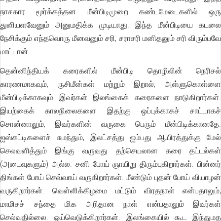
நாசகார மூர்க்கத்தன மீன்பிடிமுறை கண்டமேடைகளில் ஒரு
துளியளவேனும் அனுமதிக்க முடியாது. இந்த மீன்பிடியை கடலை
நேசிக்கும் எந்தவொரு மீனவனும் சரி, சராசரி மனிதனும் சரி விரும்பவே
மாட்டான்.
தென்னிந்தியக் கரைகளில் மீன்பிடி தொழிலின் நெரிசல்
காரணமாகவும், ருசிமீன்கள் மற்றும் இறால், அள்ளுகொள்ளை
மீன்பிடிக்காகவும் இவர்கள் இலங்கைக் கரைகளை நாடுகிறார்கள்.
இயற்கைக் காலநிலைகளை இதற்கு ஒப்புக்காகச் சாட்டாகச்
சொன்னாலும், இவர்களின் வருகை பெரும் மீன்பிடிக்கானதே.
ஐஸ்கட்டிகளைச் சுமந்தும், இலட்சத்து ஐம்பது ஆயிரத்துக்கு மேல்
செலவளித்தும் இங்கு வருவது தற்செயலான கரை தட்டல்கள்
(அடைவுகளும்) அல்ல. சனி போய் ஞாயிறு திரும்புகிறார்கள். பின்னர்
திங்கள் போய் செவ்வாய் வருகிறார்கள். மீண்டும் புதன் போய் வியாழன்
வருகிறார்கள். வெள்ளிக்கிழமை மட்டும் விரதநாள் என்பதாலும்,
மாமிசச் சந்தை மிக அரிதான நாள் என்பதாலும் இவர்கள்
செல்வதில்லை. ஓய்வெடுக்கிறார்கள். இலங்கையில் கூட இந்துமத