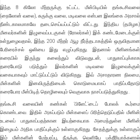
இந்த 8 கிலோ மீற்றருக்கு உட்பட்ட மீன்பிடியில் தங்கூசிவலை
(நைலோன் வலை), சுருக்கு வலை, மடிவலை என்பன இலங்கை அரசால்
நீண்டகாலமாகவே தடைசெய்யப்பட்டும் விட்டது. இந்திய (தமிழக)
மீனவர்களின் இழுவைப்படகுகள் (ரோலர்கள்) இக் கண்டமேடைக்குள்
உள்நுழைவதால், இந்த 200 மீற்றர் ஆழ நீர்த்தடாகத்தில் ஒருவிதமான
பேரிரைச்சல் ஒலியை இது எழுப்புகிறது. இதனால் மீனினங்கள்
கரையில் இருந்து கலைந்தும் விடுவதுடன், பாதுகாப்புக்காக
தரையோடு படுத்தும் இவர்களின் மடிவலை இழுவைக்குள்
வகையாகவும் மாட்டுப்பட்டும் விடுகிறது. இவ் அசாதாரண நிலமை,
மீன்களின் இனவிருத்தியைக் கொடுமையாகப் பாதிப்பதோடு
கரையோர மீன்பிடித் தொழிலையும் வெகுவாக நாசப்படுத்துகிறது..
தங்கூசி வலையின் கண்கள் 'பிளேட்'டைப் போலக் கூர்மை
கொண்டவை. இதில் அகப்படும் மீன்களைப் பிரித்தெடுப்பதில் மீனின்
உடலைப் பாதுகாப்பதற்கான இயற்கையாக அமைந்துள்ள மீனின்
இழையம் அதிக பாதிப்புக்கும் உள்ளாகுகிறது. சேதத்துக்கு உள்ளாகும்
இம் மீன்களின் மேற்பரப்பு, நீருக்கு வெளியே பக்றீரியாக்களால்