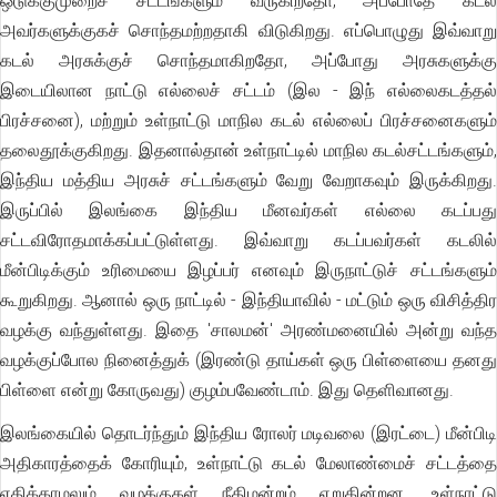
ஒடுக்குமுறைச் சட்டங்களும் வருகிறதோ, அப்போதே கடல்
அவர்களுக்குகச் சொந்தமற்றதாகி விடுகிறது. எப்பொழுது இவ்வாறு
கடல் அரசுக்குச் சொந்தமாகிறதோ, அப்போது அரசுகளுக்கு
இடையிலான நாட்டு எல்லைச் சட்டம் (இல - இந் எல்லைகடத்தல்
பிரச்சனை), மற்றும் உள்நாட்டு மாநில கடல் எல்லைப் பிரச்சனைகளும்
தலைதூக்குகிறது. இதனால்தான் உள்நாட்டில் மாநில கடல்சட்டங்களும்,
இந்திய மத்திய அரசுச் சட்டங்களும் வேறு வேறாகவும் இருக்கிறது.
இருப்பில் இலங்கை இந்திய மீனவர்கள் எல்லை கடப்பது
சட்டவிரோதமாக்கப்பட்டுள்ளது. இவ்வாறு கடப்பவர்கள் கடலில்
மீன்பிடிக்கும் உரிமையை இழப்பர் எனவும் இருநாட்டுச் சட்டங்களும்
கூறுகிறது. ஆனால் ஒரு நாட்டில் - இந்தியாவில் - மட்டும் ஒரு விசித்திர
வழக்கு வந்துள்ளது. இதை 'சாலமன்' அரண்மனையில் அன்று வந்த
வழக்குப்போல நினைத்துக் (இரண்டு தாய்கள் ஒரு பிள்ளையை தனது
பிள்ளை என்று கோருவது) குழம்பவேண்டாம். இது தெளிவானது.
இலங்கையில் தொடர்ந்தும் இந்திய ரோலர் மடிவலை (இரட்டை) மீன்பிடி
அதிகாரத்தைக் கோரியும், உள்நாட்டு கடல் மேலாண்மைச் சட்டத்தை
எதிக்காமலும் வழக்குகள் நீதிமன்றம் ஏறுகின்றன. உள்நாட்டு