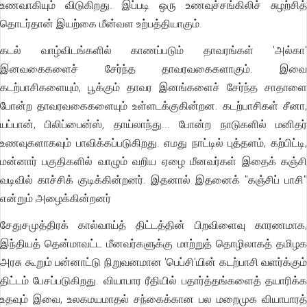
உணவாகியும் விடுகிறது. இப்படி ஒரு உணவுச்சங்கிலிச் சுழற்சித்
தொடர்தான் இயற்கை மீன்வள உற்பத்தியாகும்.
கடல் வாழ்விடங்களில் காணப்படும் தாவரங்கள் 'அல்கா'
இனவகைகளைச் சேர்ந்த தாவரவகைகளாகும். இவை
கடற்பாசிகளையும், பூக்கும் தாவர இனங்களைச் சேர்ந்த சாதாளை
போன்ற தாவரவகைகளையும் உள்ளடக்குகின்றன. கடற்பாசிகள் சீனா,
யப்பான், பிலிப்பைன்ஸ், தாய்லாந்து... போன்ற நாடுகளில் மனிதர்
உணவுகளாகவும் பாவிக்கப்படுகிறது. எமது நாட்டில் புத்தளம், கற்பிட்டி,
மன்னார் பகுதிகளில் வாழும் வறிய ஏழை மீனவர்கள் இதைக் கஞ்சி
வடிவில் காச்சிக் குடிக்கின்றனர். இதனால் இதனைக் ''கஞ்சிப் பாசி''
என்றும் அழைக்கின்றனர்
சேதுசமுத்திரக் கால்வாய்த் திட்டத்தின் பிறவிளைவு காரணமாக,
இந்தியத் தென்மாவட்ட மீனவர்களுக்கு மாற்றுத் தொழிலாகத் தமிழக
அரசு கூறும் பன்னாட்டு நிறுவனமான 'பெப்சி'யின் கடற்பாசி வளர்க்கும்
திட்டம் பேசப்படுகிறது. வியாபார ரீதியில் பதார்த்தங்களைத் தயாரிக்க
உதவும் இவை, உலகமயமாதல் சந்கைக்கான பல மறைமுக வியாபாரத்