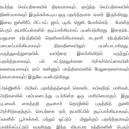
உயர்ந்த வெப்பநிலையில் திரவமாகவும், தாழ்ந்த வெப்பநிலையில்
திண்மமாகவும் இருக்கக்கூடிய ஒரு பதார்த்தமாக 'ஏகார்' இருக்கிறது.
இவை ஐஸ்கிரீம், மிட்டாய், ஜாம், புடிங், ஜெலி, யோக்கெற்,.... போன்ற
பெரும் தயாரிப்புக்களில் தடிப்பாக்கியாகப் பயன்படுகிறது. இதைவிட
மதுபான உற்பத்தியில் தெளிவாக்கியாகவும், கடதாசி உற்பத்தியில்
பளபளப்பாக்கியாகவும் திரவநிலையிலும் பயன்பாடாகிறது.
மருத்துவத்துறையில், வயிற்றை இளக்கிவிடும் மருந்துப்
பதார்த்தமாகவும், பல் கட்டுதலுக்கான அச்சுச்செய்கையின்
கலவையாகவும், நாம் உண்ணும் மாத்திரைகளில் மேலுறைகளாகவும்
(கவசமாகவும்) இதுவே பயன்படுகிறது.
'அல்ஜினிக்' அமிலப் பதார்த்தத்தைக் கொண்ட கபிலநிறப் பாசிகள்,
அதிகளவில் பரம்பலடைந்து படர்கின்ற ஒரு பாசியினமாகும். இது
புடவைக் கைத்தறி குடிசைச் தொழிலில் பருத்தித் துணி
அச்சிடுவதற்கும், செயற்கை நார் தயாரிப்பில் தடிப்பாக்கியாகவும்,
'வானீஸ்' பூச்சுக்கள், மற்றும் ஒட்டும் - மினுக்கும் பதார்த்தமாவும்
பாவிக்கப்பட்டும் வருகிறது. இந்த வியாபார உத்திகளின் பெரும்