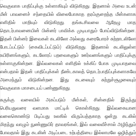
வெகுவாக பாதிப்புக்கு உள்ளாகியும் விடுகிறது. இதனால் அவை உடன்
மீன் பாவனைச் சந்தையில் விலைபோகாத தரம்குறைந்த மீன்களாக
எளிதில் மாறியும் விடுகிறது. தங்கூசிவலை ஆறேழு மாத
தொடர்பாவனையின் பின்னர் பாவிக்க முடியாதும் போய்விடுகின்றன.
இதன் பின்னர் இவைகள் கடலிலோ அல்லது கரையோரச் சுற்றாடலிலோ
போடப்பட்டும் (கைவிடப்பட்டும்) விடுகிறது. இதனால் கடலிலுள்ள
உயிரினங்களும், கடலோரப் பறவைகளும் ஊர்வனங்களும் பாதிப்புக்கு
உள்ளாகுகின்றன. இவ்வலைகள் எளிதில் உக்கிப் போக முடியாதவை
என்பதால் இதன் பாதிப்புக்கள் நீண்டகாலத் தொடர்பாதிப்புக்களாகவே
அமைந்தும் விடுகின்றன. இது கடலையும் சுற்றுச்சூழலையும்
வெகுவாக மாசடையப் பண்ணுகிறது.
சுருக்கு வலையில் அகப்படும் மீன்கள், சின்னதில் இருந்து
பெரியதுவரை வளமாக மாட்டிக் கொள்கிறது. இவ்வகையான
வலைகொண்டு பிடிப்பது உலகில் விரும்பத்தகாத ஒன்று. கடலில்
மிதந்து வாழும் நுண்ணுயிர் தாவரங்கள், இவ் வலைவீச்சால் அழிந்தும்
போவதால் இது கடலின் அடிப்படை உற்பத்தியை இல்லாமலே ஒழித்தும்