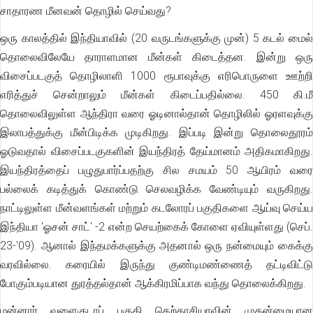
சாதாரண மீனவன் தொழில் செய்வது?
ஒரு காலத்தில் இந்தியாவில் (20 வருடங்களுக்கு முன்) 5 கடல் மைல்
தொலைவிலேயே தாராளமான மீன்கள் கிடைத்தன. இன்று ஒரு
விசைப்படகுத் தொழிலாளி 1000 ரூபாவுக்கு எரிபொருளை ஊற்றி
எரித்துச் சென்றாலும் மீன்கள் கிடைப்பதில்லை. 450 கி.மீ
தொலைவிலுள்ள ஆந்திரா வரை ஓடினால்தான் தொழிலில் ஓரளவுக்கு
இலாபத்துக்கு மீன்பிடிக்க முடிகிறது. இப்படி இன்று தொலைதூரம்
ஓடுவதால் விசைப்படகுகளின் இயந்திரத் தேய்மானம் அதிகமாகிறது.
இயந்திரத்தைப் பழுதுபார்ப்பதற்கு சில சமயம் 50 ஆயிரம் வரை
பல்லைக் கடித்துக் கொண்டு செலவழிக்க வேண்டியும் வருகிறது.
நாட்டிலுள்ள மீன்வளங்கள் மற்றும் கடலோரப் பகுதிகளை ஆய்வு செய்ய
இந்தியா 'ஓசன் சாட்' -2 என்ற செயற்கைக் கோளை ஏவியுள்ளது (செப்.
23-'09). ஆனால் இந்தமக்களுக்கு அதனால் ஒரு நன்மையும் கைக்கு
வரவில்லை. கரையில் இருந்து குண்டிமண்ணைத் தட்டிவிட்டு
போகும்படியான துரத்தல்தான் ஆக்கிரமிப்பாக வந்து தொலைக்கிறது.
மன்னார் வளைகுடாப் பகுதி தெற்காசியாவின் முதன்மையான