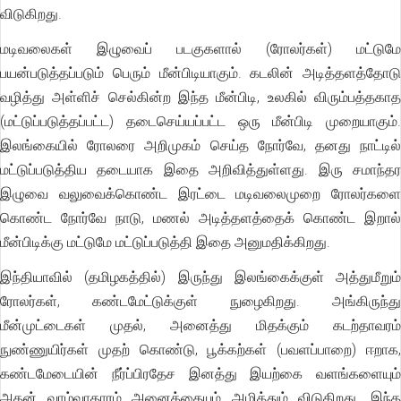
விடுகிறது.
மடிவலைகள் இழுவைப் படகுகளால் (ரோலர்கள்) மட்டுமே
பயன்படுத்தப்படும் பெரும் மீன்பிடியாகும். கடலின் அடித்தளத்தோடு
வழித்து அள்ளிச் செல்கின்ற இந்த மீன்பிடி, உலகில் விரும்பத்தகாத
(மட்டுப்படுத்தப்பட்ட) தடைசெய்யப்பட்ட ஒரு மீன்பிடி முறையாகும்.
இலங்கையில் ரோலரை அறிமுகம் செய்த நோர்வே, தனது நாட்டில்
மட்டுப்படுத்திய தடையாக இதை அறிவித்துள்ளது. இரு சமாந்தர
இழுவை வலுவைக்கொண்ட இரட்டை மடிவலைமுறை ரோலர்களை
கொண்ட நோர்வே நாடு, மணல் அடித்தளத்தைக் கொண்ட இறால்
மீன்பிடிக்கு மட்டுமே மட்டுப்படுத்தி இதை அனுமதிக்கிறது.
இந்தியாவில் (தமிழகத்தில்) இருந்து இலங்கைக்குள் அத்துமீறும்
ரோலர்கள், கண்டமேட்டுக்குள் நுழைகிறது. அங்கிருந்து
மீன்முட்டைகள் முதல், அனைத்து மிதக்கும் கடற்தாவரம்
நுண்ணுயிர்கள் முதற் கொண்டு, பூக்கற்கள் (பவளப்பாறை) ஈறாக,
கண்டமேடையின் நீர்ப்பிரதேச இனத்து இயற்கை வளங்களையும்
அதன் வாழ்வாதாரம் அனைத்தையும் அழித்தும் விடுகிறது. இந்த