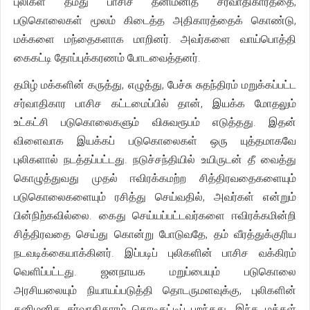
புலிகள் தமது பாசிச தனிமனித சர்வாதிகாரத்தை,
படுகொலைகள் மூலம் கிடைத்த அதிகாரத்தைக் கொண்டு,
மக்களை மந்தைகளாக மாறினர். அவர்களை வாய்பொத்தி
கைகட்டி தோப்புக்கரணம் போடவைத்தனர்.
தமிழ் மக்களின் கருத்து, எழுத்து, பேச்சு சுதந்திரம் மறுக்கப்பட்ட
சர்வாதிகார பாசிச கட்டமைப்பில் தான், இயக்க மோதலும்
உட்கட்சி படுகொலைகளும் விசுவரூபம் எடுத்தது. இதன்
விளைவாக இயக்கப் படுகொலைகள் ஒரு யுத்தமாகவே
புலிகளால் நடத்தப்பட்டது. நடுச்சந்தியில் உயிருடன் தீ வைத்து
கொழுத்துவது முதல் ஈவிரக்கமற்ற சித்திரவதைகளையும்
படுகொலைகளையும் ரசித்து செய்வதில், அவர்கள் என்றும்
பின்நிற்கவில்லை. கைது செய்யப்பட்டவர்களை ஈவிரக்கமின்றி
சித்திரவதை செய்து கொன்று போடுவதே, தம் வீரத்துக்குரிய
நடவடிக்கையாக்கினர். இப்படிப் புலிகளின் பாசிச வக்கிரம்
வெளிப்பட்டது. ஜனநாயக மறுப்பையும் படுகொலை
அரசியலையும் நியாயப்படுத்தி தொடருமளவுக்கு, புலிகளின்
தனிமனித சர்வாதிகாரம் கொடிகட்டிப் பறந்தது. இந்த மக்கள்