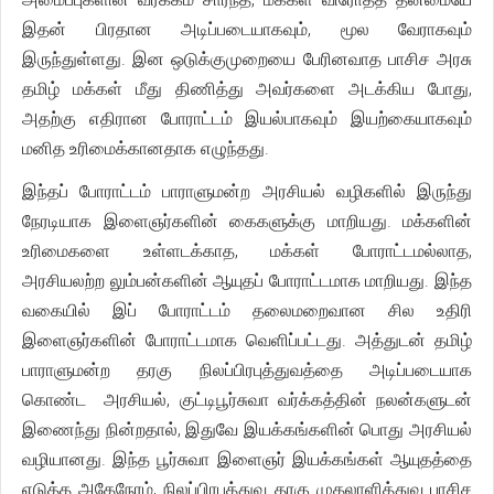
இதன் பிரதான அடிப்படையாகவும், மூல வேராகவும்
இருந்துள்ளது. இன ஒடுக்குமுறையை பேரினவாத பாசிச அரசு
தமிழ் மக்கள் மீது திணித்து அவர்களை அடக்கிய போது,
அதற்கு எதிரான போராட்டம் இயல்பாகவும் இயற்கையாகவும்
மனித உரிமைக்கானதாக எழுந்தது.
இந்தப் போராட்டம் பாராளுமன்ற அரசியல் வழிகளில் இருந்து
நேரடியாக இளைஞர்களின் கைகளுக்கு மாறியது. மக்களின்
உரிமைகளை உள்ளடக்காத, மக்கள் போராட்டமல்லாத,
அரசியலற்ற லும்பன்களின் ஆயுதப் போராட்டமாக மாறியது. இந்த
வகையில் இப் போராட்டம் தலைமறைவான சில உதிரி
இளைஞர்களின் போராட்டமாக வெளிப்பட்டது. அத்துடன் தமிழ்
பாராளுமன்ற தரகு நிலப்பிரபுத்துவத்தை அடிப்படையாக
கொண்ட அரசியல், குட்டிபூர்சுவா வர்க்கத்தின் நலன்களுடன்
இணைந்து நின்றதால், இதுவே இயக்கங்களின் பொது அரசியல்
வழியானது. இந்த பூர்சுவா இளைஞர் இயக்கங்கள் ஆயுதத்தை
எடுத்த அதேநேரம், நிலப்பிரபுத்துவ தரகு முதலாளித்துவ பாசிச