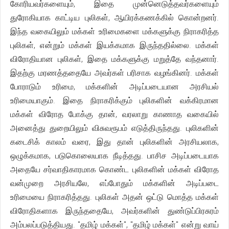
கோரியவர்களையும், இதை முன்னெடுத்தவர்களையும்
துரோகியாக காட்டிய புலிகள், ஆயிரக்கணக்கில் கொன்றனர்.
இந்த வகையிலும் மக்கள் உரிமைகளை மக்களுக்கு நிராகரித்த
புலிகள், என்றும் மக்கள் இயக்கமாக இருந்ததில்லை. மக்கள்
விரோதியான புலிகள், இதை மக்களுக்கு மறுத்தே வந்தனார்.
இதற்கு மரணத்ததையே அவர்கள் பரிசாக வழங்கினர். மக்கள்
போராடும் உரிமை, மக்களின் அடிப்படையான அரசியல்
உரிமையாகும். இதை நிராகரிக்கும் புலிகளின் வக்கிரமான
மக்கள் விரோத போக்கு தான், வரலாறு காணாத வகையில்
அனைத்து துறையிலும் விசுவரூபம் எடுத்திருந்தது. புலிகளின்
கடைசிக் காலம் வரை, இது தான் புலிகளின் அரசியலாக,
ஒழுக்கமாக, படுகொலையாக நீடித்தது. பாசிச அடிப்படையாக
அதையே சர்வாதிகாரமாக கொண்ட புலிகளின் மக்கள் விரோத
வன்முறை அரசியலே, எப்போதும் மக்களின் அடிப்படை
உரிமையை நிராகரித்தது. புலிகள் அதன் ஒட்டு மொத்த மக்கள்
விரோதிகளாக இருந்ததையே, அவர்களின் துண்டுப்பிரசுரம்
அம்பலப்படுத்தியது. "தமிழ் மக்கள்", "தமிழ் மக்கள்" என்று வாய்