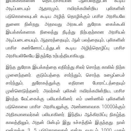
இயக்கங்களின் தொடர்ச்சியான ஆள்பலத்துடன் கூடிய
அடிப்படையும் ஆதாரமும், ஈவிரக்கமின்றிய புலிகளின்
படுகொலையுடன் கூடிய அழித் தொழிக்கும் பாசிச அரசியலே
துணை நின்றது. அதாவது அரசுடன் துரோக கைக்கூலி
இயக்கங்களாக நிலைத்து நீடித்து நிற்பதற்கான அரசியல்
அடிப்படையையும், ஆதாரத்தையும், ஆள் பலத்தையும், புலிகளின்
பாசிச கண்ணோட்டத்துடன் கூடிய அழித்தொழிப்பு பாசிச
அரசியலிலேயே இருந்தே உற்பத்தியாகியது.
இந்த துரோக இயக்கத்தை எதிர்த்து சிலர் சொந்த காலில் நிற்க
முனைந்தனர். குடும்பத்தை சார்ந்தும், சொந்த உழைப்பைச்
சார்ந்தும், துரோகத்துக்கு எதிரான போராட்டத்தையும்
முன்னெடுத்தனர். அவர்கள் புலிகள் ஈவிரக்கமின்றிய, பாசிச
இரத்த வேட்கைக்கு பலியாக்கினர். எம் மண்ணில் புலிகளின்
படுகொலை பாசிச அரசியலுக்கு, அண்ணளவாக 10000க்கும்
அதிகமானவர்கள் பலியாகினர். இந்திய ஆக்கிரமிப்பு நிகழ்ந்த
காலத்திலும், அதன் பின்பும் இது உச்சத்தில் இருந்தது. நாள்
ஒன்றுக்கு 3, 5 படுகொலைகள் என்று, வருடம் 1000 முதல்