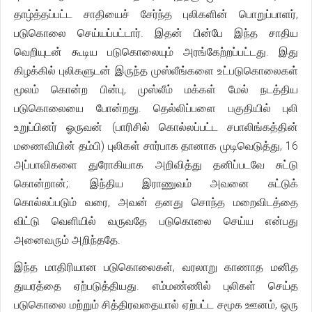
தாழ்த்தப்பட்ட சாதியைச் சேர்ந்த புலிகளின் பொறுப்பாளர்,
படுகொலை செய்யப்பட்டார். இதன் பின்பே இந்த சாதிய
வெறியுடன் கூடிய படுகொலையும் அரங்கேற்றப்பட்டது. இது
கிழக்கில் புலிகளுடன் இருந்த முஸ்லீங்களை உட்படுகொலைகள்
மூலம் கொன்ற பின்பு, முஸ்லீம் மக்கள் மேல் நடத்திய
படுகொலையை போன்றது. தெல்லிப்பளை பகுதியில் புலி
உறுப்பினர் ஓருவன் (பாரிசில் கொல்லப்பட்ட சபாலிங்கத்தின்
மணைவியின் தம்பி) புலிகள் சார்பாக தானாக முடிவெடுத்து, 16
அப்பாவிகளை துரோகியாக அறிவித்து தனிப்படவே சுட்டு
கொன்றான்;. இந்திய இராணுவம் அவனை சுட்டுக்
கொல்லப்படும் வரை, அவன் தனது சொந்த மறைவிடத்தை
விட்டு வெளியில் வருவதே படுகொலை செய்ய என்பது
அனைவரும் அறிந்ததே.
இந்த மாதிரியான படுகொலைகள், வரலாறு காணாத மனித
துயரத்தை ஏற்படுத்தியது. எம்மண்ணில் புலிகள் செய்த
படுகொலை மற்றும் சித்திரவதையால் ஏற்பட்ட சமூக ஊனம், ஒரு