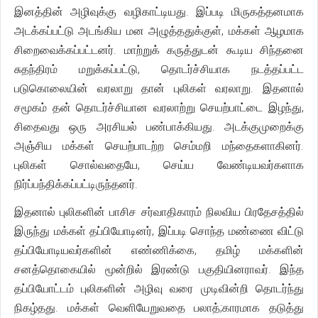
இனத்தின் அழிவுக்கு வழிகாட்டியது. இப்படி மிருகத்தனமாக
அடக்கப்பட்டு அடங்கிய மன அழுத்ததுக்குள், மக்கள் ஆழமாக
சிறைவைக்கப்பட்டனர். மாற்றுக் கருத்துடன் கூடிய சிந்தனை
சுதந்திரம் மறுக்கப்பட்டு, தொடர்ச்சியாக நடத்தப்பட்ட
படுகொலையின் வரலாறு தான் புலிகள் வரலாறு. இதனால்
சமூகம் தன் தொடர்ச்சியான வரலாற்று செயற்பாட்டை இழந்து,
சிதைவது ஒரு அரசியல் பண்பாக்கியது. அடக்குமுறைக்கு
அஞ்சிய மக்கள் செயற்பாடற்ற செம்மறி மந்தைகளாகினர்.
புலிகள் சொல்வதையே, செய்ய வேண்டியவர்களாக
நிர்ப்பந்திக்கப்பட்டிருந்தனர்.
இதனால் புலிகளின் பாசிச சர்வாதிகாரம் நிலவிய பிரதேசத்தில்
இருந்து மக்கள் தப்பியோடினர், இப்படி சொந்த மண்ணை விட்டு
தப்பியோடியவர்களின் எண்ணிக்கை, தமிழ் மக்களின்
சனத்தொகையில் மூன்றில் இரண்டு பகுதியினராவர். இந்த
தப்பியோட்டம் புலிகளின் அழிவு வரை முடிவின்றி தொடர்ந்து
நிகழ்தது. மக்கள் வெளியேறுவதை பலாத்;காரமாக தடுத்து