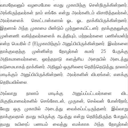
வாமதேவனும் வழமைபோல எமது முகாமிற்கு சென்றிருக்கின்றனர்.
அங்கிருந்தவர்கள் நாம் எங்கே என்று அவர்களிடம் விசாரித்தவர்கள்,
அவர்களைக் கொட்டான்களால் ஓட ஓட தாக்கியிருக்கின்றனர்.
இதனால் அந்த முகாமை மீண்டும் முற்றுகையிட்டனர். தாக்குதலுக்கு
முன்னணி வகித்தவர்களைக் கடத்தியும், மற்றவர்களை பணிஸ்மன்ற்
என்ற பெயரில் பீ (B)முகாமிற்கும் அனுப்பியிருக்கின்றனர். இவர்களை
தாக்குவதற்கு முன்னின்ற தோழர்கள் சுமார் 25 பேருக்கு
அதிகமானவர்களை, ஒரத்தநாடு களஞ்சிய அறையில் அடைத்து
கடுமையாகத் தாக்கினர். அதிலும் ஒருசிலரை தெரிந்தெடுத்து, நாலாம்
மாடிக்கும் அனுப்பியிருக்கின்றனர். அவர்களின் விபரங்கள்; எனக்கு
தெரியவில்லை.
அவ்வாறு நாலாம் மாடிக்கு அனுப்பப்பட்டவர்களை விட
மிகுதியானவர்களில் செங்கோடன், முருகன், செல்வன் போன்றோர்,
வேறு ஒரு முகாமில் அடைத்து வைக்கப்பட்டிருந்தனர். இவ்வாறு
தாக்குவதால் தமது உயிருக்கு ஆபத்து என்று தெரிந்திருந்த போதும்,
தமது உயிரைப் பணயம் வைத்து எமக்காக அந்த தோழர்கள்