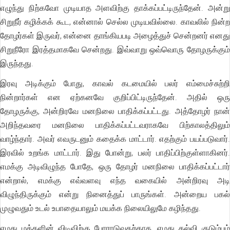
எழுந்து நிற்கவோ முடியாத அளவிற்கு தாக்கப்பட்டிருந்தேன். அன்று
சிறுநீர் கழிக்கக் கூட, என்னால் செல்ல முடியவில்லை. காவலில் நின்ற
தோழர்கள் இருவர், என்னை தாங்கியபடி அழைத்துச் சென்றனர் எனது
சிறுநீரோ இரத்தமாகவே சென்றது. இவ்வாறு ஒவ்வொரு தோழருக்கும்
இருந்தது.
இரவு அடிக்கும் போது, காவல் கடமையில் பலர் எம்மைச்சுற்றி
நின்றார்கள் என ஏற்கனவே குறிப்பிட்டிருந்தேன். அதில் ஒரு
தோழருக்கு, அன்றிரவே மனநிலை பாதிக்கப்பட்டது. அத்தோழர் நான்
அறிந்தவரை மனநிலை பாதிக்கப்பட்டவராகவே பிற்காலத்திலும்
வாழ்ந்தார். அவர் எவருடனும் கதைக்க மாட்டார். எதற்கும் பயப்படுவார்.
இரவில் உறங்க மாட்டார். இது போன்று, பலர் பாதிப்பிற்குள்ளாகினர்.
எமக்கு அடிவிழுந்த போதே, ஒரு தோழர் மனநிலை பாதிக்கப்பட்டார்
என்றால், எமக்கு எவ்வளவு எந்த வகையில் அன்றிரவு அடி
விழுந்திருக்கும் என்று நினைத்துப் பாருங்கள். அன்றைய பகல்
முழுவதும் உடல் உபாதையாலும் மயக்க நிலையிலுமே கழிந்தது.
எமது மக்களின் விடிவிற்கு போராடுவதற்காக, எமது கல்வி குடும்பம்