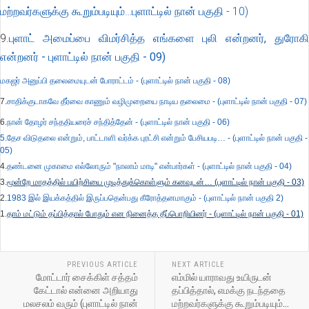
மற்றவர்களுக்கு கூறும்படியும்…புளாட்டில் நான் பகுதி - 10)
9.
புளாட் அமைப்பை விமர்சித்த எங்களை புலி என்றனர், துரோகி
என்றனர் - புளாட்டில் நான் பகுதி - 09)
மகஜர் அனுப்பி தலைமையுடன் போராட்டம் - (புளாட்டில் நான் பகுதி - 08)
7.
சாதிக்குடாகவே தீர்வை காணும் வழிமுறையை நாடிய தலைமை - (புளாட்டில் நான் பகுதி - 07)
6.
நான் தோழர் சந்ததியரைச் சந்தித்தேன் - (புளாட்டில் நான் பகுதி - 06)
5.தேச விடுதலை என்றும், பாட்டாளி வர்க்க புரட்சி என்றும் பேசியபடி… - (புளாட்டில் நான் பகுதி -
05)
4.
தண்டனை முகாமை எல்லோரும் "நாலாம் மாடி" என்பார்கள் - (புளாட்டில் நான் பகுதி - 04)
3.
மூன்றே மாதத்தில் பயிற்சியை முடித்துக்கொள்ளும் கனவுடன்… (புளாட்டில் நான் பகுதி - 03)
2.
1983 இல் இயக்கத்தில் இருப்பதென்பது கீரோத்தனமாகும் - (புளாட்டில் நான் பகுதி 2)
1.
தாம் மட்டும் தப்பித்தால் போதும் என நினைத்த தீப்பொறியினர் - (புளாட்டில் நான் பகுதி - 01)
PREVIOUS ARTICLE
NEXT ARTICLE
மோட்டார் சைக்கிள் சத்தம்
எம்மில் யாராவது உயிருடன்
கேட்டால் என்னை அறியாது
தப்பித்தால், எமக்கு நடந்ததை
மலசலம் வரும் (புளாட்டில் நான்
மற்றவர்களுக்கு கூறும்படியும்…