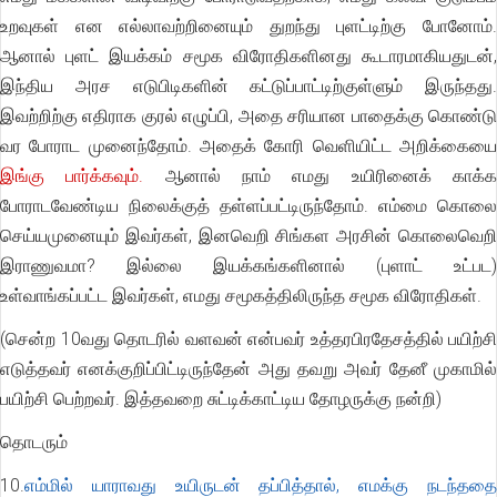
உறவுகள் என எல்லாவற்றினையும் துறந்து புளட்டிற்கு போனோம்.
ஆனால் புளட் இயக்கம் சமூக விரோதிகளினது கூடாரமாகியதுடன்,
இந்திய அரச எடுபிடிகளின் கட்டுப்பாட்டிற்குள்ளும் இருந்தது.
இவற்றிற்கு எதிராக குரல் எழுப்பி, அதை சரியான பாதைக்கு கொண்டு
வர போராட முனைந்தோம். அதைக் கோரி வெளியிட்ட அறிக்கையை
இங்கு பார்க்கவும்.
ஆனால் நாம் எமது உயிரினைக் காக்
போராடவேண்டிய நிலைக்குத் தள்ளப்பட்டிருந்தோம். எம்மை கொலை
செய்யமுனையும் இவர்கள், இனவெறி சிங்கள அரசின் கொலைவெறி
இராணுவமா? இல்லை இயக்கங்களினால் (புளாட் உட்பட)
உள்வாங்கப்பட்ட இவர்கள், எமது சமூகத்திலிருந்த சமூக விரோதிகள்.
(சென்ற 10வது தொடரில் வளவன் என்பவர் உத்தரபிரதேசத்தில் பயிற்சி
எடுத்தவர் எனக்குறிப்பிட்டிருந்தேன் அது தவறு அவர் தேனீ முகாமில்
பயிற்சி பெற்றவர். இத்தவறை சுட்டிக்காட்டிய தோழருக்கு நன்றி)
தொடரும்
10.
எம்மில் யாராவது உயிருடன் தப்பித்தால், எமக்கு நடந்ததை