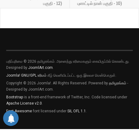
பகுதி - 12)
புளாட்டில் நான் பகுதி - 10)
பதிப்புரிமை © 2026 தமிழரங்கம். அனைத்து உரிமைகளும் கையிருப்பில் கொண்டது.
புதிய இடுகைகளுக்கான அறிவிப்புகளை
Designed by
JoomlArt.com
.
பெறவிரும்பின் விருப்பு அழுத்தியை அழுத்தி
தெரிவிக்கவும்
Joomla!
GNU/GPL உரிமம்
கீழ் வெளியிடப்பட்ட ஒரு இலவச மென்பொருள்.
Copyright © 2026 Joomla!. All Rights Reserved. Powered by
தமிழரங்கம்
-
புதிய இடுகைகளுக்கான அறிவிப்புகளை
Designed by JoomlArt.com.
பெறவிரும்பின் விருப்பு அழுத்தியை அழுத்தி
தெரிவிக்கவும்
Bootstrap
is a front-end framework of Twitter, Inc. Code licensed under
Apache License v2.0
.
Font Awesome
font licensed under
SIL OFL 1.1
.
தற்போது வேண்டாம்
ஆம்
by PushAlert