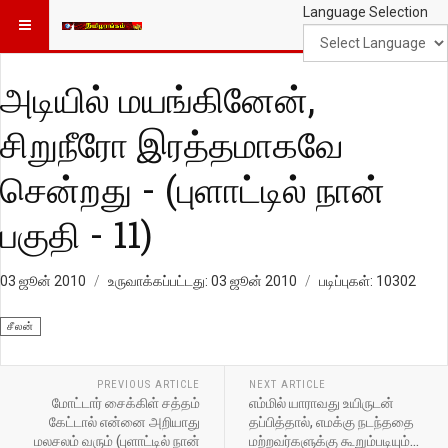
Language Selection
அடியில் மயங்கினேன்,
சிறுநீரோ இரத்தமாகவே
சென்றது - (புளாட்டில் நான்
பகுதி - 11)
03 ஜூன் 2010
உருவாக்கப்பட்டது: 03 ஜூன் 2010
படிப்புகள்: 10302
சீலன்
PREVIOUS ARTICLE
NEXT ARTICLE
மோட்டார் சைக்கிள் சத்தம்
எம்மில் யாராவது உயிருடன்
கேட்டால் என்னை அறியாது
தப்பித்தால், எமக்கு நடந்ததை
மலசலம் வரும் (புளாட்டில் நான்
மற்றவர்களுக்கு கூறும்படியும்…