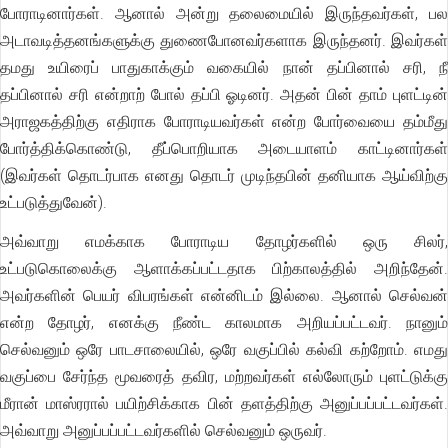
போராடினார்கள். ஆனால் அன்று தலைமையில் இருந்தவர்கள், பல
அடாவடித்தனங்களுக்கு துணைபோனவர்களாக இருந்தனர். இவர்கள்
தமது உயிரைப் பாதுகாக்கும் வகையில் நான் தப்பினால் சரி, நீ
தப்பினால் சரி என்றாற் போல் தப்பி ஓடினர். அதன் பின் தாம் புளட்டின்
அராஜகத்திற்கு எதிராக போராடியவர்கள் என்ற போர்வையை தம்மீது
போர்த்திக்கொண்டு, தீப்பொறியாக அடையாளம் காட்டினார்கள்
(இவர்கள் தொடர்பாக எனது தொடர் முடிந்தபின் தனியாக ஆய்விற்கு
உட்படுத்துவேன்).
அவ்வாறு எமக்காக போராடிய தோழர்களில் ஒரு சிலர்,
உட்படுகொலைக்கு ஆளாக்கப்பட்டதாக பிற்காலத்தில் அறிந்தேன்.
அவர்களின் பெயர் விபரங்கள் என்னிடம் இல்லை. ஆனால் செல்வன்
என்ற தோழர், எனக்கு நீண்ட காலமாக அறியப்பட்டவர். நானும்
செல்வனும் ஒரே பாடசாலையில், ஒரே வகுப்பில் கல்வி கற்றோம். எமது
வகுப்பை சேர்ந்த மூவரைத் தவிர, மற்றவர்கள் எல்லோரும் புளட்டுக்கு
மீரான் மாஸ்ரரால் பயிற்சிக்காக பின் தளத்திற்கு அனுப்பப்பட்டவர்கள்.
அவ்வாறு அனுப்பப்பட்டவர்களில் செல்வனும் ஒருவர்.