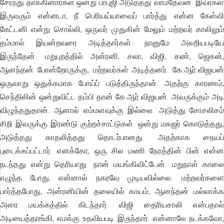
சேர்ந்து தாக்கினார்கள் ஒன்று பாபுஜி அடுத்தது வாமதேவன். இவர்கள்
இருவரும் என்னடா, நீ பெரியய்யாவைப் பார்த்து என்ன கேள்வி
கேட்டனி என்று சொல்லி, ஒருவர் முதுகின் மேலும் மற்றவர் காலிலும்
தம்மால் இயன்றவரை அடித்தார்கள். நானுமே அலறியபடியே
இருந்தேன். மறுபுறத்தில் அன்ரனி, சலா, விஜி, சண், ஜெகன்,
ஆனந்தன் போன்றோருக்கு, மற்றவர்கள் அடித்தனர். கே.ஆர்.விஜயன்
ஒருவாறு ஒதுக்கமாக போய்ப் படுத்திருந்தான். அதற்கு காரணம்,
செந்திலின் ஒன்றுவிட்ட தம்பி தான் கே.ஆர்.விஜயன். அவருக்கும் அடி
விழுந்ததுதான். ஆனால் எம்மளவுக்கு இல்லை. அடுத்து சோசலிசம்
சிறி இவருக்கு இரண்டு குற்றச்சாட்டுகள். ஒன்று மகஜர் கொடுத்தது,
அடுத்தது காதலித்தது தொடர்பானது. அதற்காக நையப்
புடைக்கப்பட்டார். எனக்கோ, ஒரு சில மணி நேரத்தின் பின் என்ன
நடந்தது என்று தெரியாது. நான் மயங்கிவிட்டேன். மறுநாள் காலை
எழுந்த போது, என்னால் நகரவே முடியவில்லை. மற்றவர்களை
பார்த்தபோது, அன்ரனியின் தலையில் காயம், ஆனந்தன் மல்லாக்க
அரை மயக்கத்தில் கிடந்தார். விஜி தைரியசாலி என்பதால்
அடியைத்தாங்கி, எமக்கு உதவியபடி இருந்தார். என்னாலே நடக்கவோ,