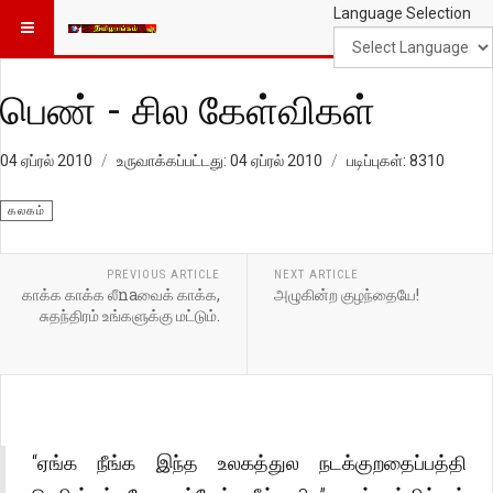
Language Selection
பெண் - சில கேள்விகள்
04 ஏப்ரல் 2010
உருவாக்கப்பட்டது: 04 ஏப்ரல் 2010
படிப்புகள்: 8310
கலகம்
PREVIOUS ARTICLE
NEXT ARTICLE
காக்க காக்க லீnaவைக் காக்க,
அழுகின்ற குழந்தையே!
சுதந்திரம் உங்களுக்கு மட்டும்.
“ஏங்க நீங்க இந்த உலகத்துல நடக்குறதைப்பத்தி