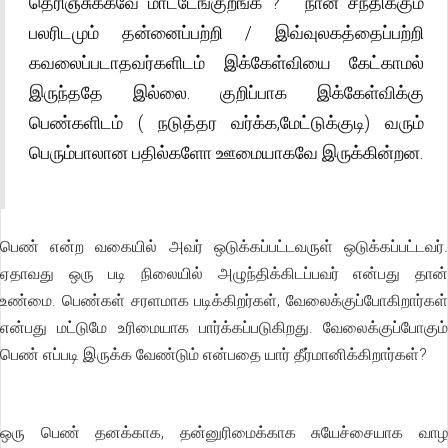
தெரிஞ்சுக்கவே மாட்டேங்குறீங்க ? ” நான் சந்திக்கும்
பலரிடமும் தன்னைப்பற்றி / இவ்வுலகத்தைப்பற்றி
கவலைப்படாதவர்களிடம் இக்கேள்வியை கேட்காமல்
இருந்ததே இல்லை. குறிப்பாக இக்கேள்விக்கு
பெண்களிடம் ( நடுத்தர வர்க்க,மேட்டுக்குடி) வரும்
பெரும்பாலான பதில்களோ ஊமையாகவே இருக்கின்றன.
பெண் என்ற வகையில் அவர் ஒடுக்கப்பட்டவருள் ஒடுக்கப்பட்டவர்.
ஏதாவது ஒரு படி நிலையில் அழுந்திக்கிடப்பவர் என்பது தான்
உண்மை. பெண்கள் சரளமாக படிக்கிறர்கள், வேலைக்குப்போகிறார்கள்
என்பது மட்டுமே உரிமையாக பார்க்கப்படுகிறது. வேலைக்குப்போகும்
பெண் எப்படி இருக்க வேண்டும் என்பதை யார் தீர்மானிக்கிறார்கள்?
ஒரு பெண் தனக்காக, தன்னுரிமைக்காக சுயேச்சையாக வாழ