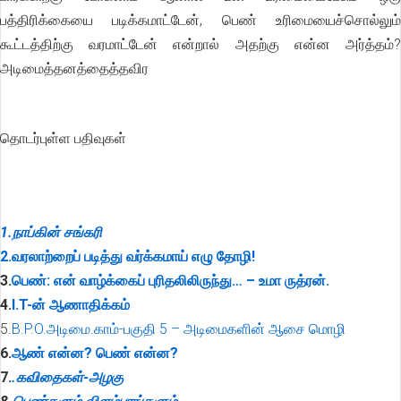
பத்திரிக்கையை படிக்கமாட்டேன், பெண் உரிமையைச்சொல்லும்
கூட்டத்திற்கு வரமாட்டேன் என்றால் அதற்கு என்ன அர்த்தம்?
அடிமைத்தனத்தைத்தவிர
தொடர்புள்ள பதிவுகள்
1.நாப்கின்‍ சங்கரி
2.
வரலாற்றைப் படித்து வர்க்கமாய் எழு தோழி!
3.
பெண்: என் வாழ்க்கைப் புரிதலிலிருந்து… – உமா ருத்ரன்.
4.
I.T-ன் ஆணாதிக்கம்
5.
B.P.O.அடிமை.காம்-பகுதி 5 – அடிமைகளின் ஆசை மொழி
6.
ஆண் என்ன? பெண் என்ன?
7.
.கவிதைகள்-அழகு