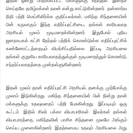
இதில் ஒன்று பாதிக்கப்பட்ட மக்களுக்கு உதவுதல். இதைச்
செய்தலே தமிழ்மக்கள் நலன் என்று காட்டுகின்றனர். தன்னார்வ
நிதி பற்றி மெய்சிலிர்க்க குதிப்பவர்கள், மகிந்த சிந்தனையின்
பின் உருவாகும் இந்த எதிர்ப்புரட்சியை, தங்கள் காரியவாத
அரசியல் மூலம் மூடிமறைக்கின்றனர். இதுபோல் புதிய
ஜனநாயகக் கட்சி தேர்தல் பற்றிக் கொண்டுள்ள எதிர்ப்புரட்சிக்
கண்ணோட்டத்தையும் விமர்சிப்பதில்லை. இப்படி அரசியலை
தங்கள் குறுகிய காரியவாதத்துக்குள் மூடிமறைத்துக் கொண்டு,
சந்தர்ப்பவாதத்தை முன்தள்ளுகின்றனர்.
இதன் மூலம் தான் எதிர்ப்புரட்சி அரசியல், தனக்கு முற்போக்கு
முலாம் இடுகின்றது. மகிந்த சிந்தனையின் பின் நின்று தான்
மக்களுக்கு உதவுவதைப் பற்றி பேசுகின்றது. இப்படியும் ஒரு
கூட்டம். இதில் சிலர் பக்கா வியாபாரிகள். இவர்கள் தங்கள்
வியாபாரத்தை, மகிந்தவின் பாசிச சிந்தனை மூலமே அங்கும்
செய்ய முனைகின்றனர். இதற்கமைய உதவும் அரசியலை அது