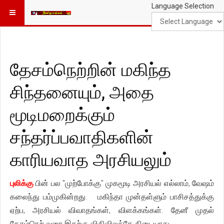
Language Selection
தேசம்நெற்றின் மகிந்த
சிந்தனையும், அதை
மூடிமறைக்கும்
சந்தர்ப்பவாதிகளின்
காரியவாத அரசியலும்
புலிக்கு
பின் பல "முற்போக்கு" முகமூடி அரசியல் எல்லாம், வேஷம்
கலைந்து பம்முகின்றது. மகிந்தா முன்தள்ளும் பாசிசத்துக்கு
ஏற்ப, அரசியல் விவாதங்கள், விளக்கங்கள். தேனீ முதல்
தேசம்நெற் வரை இதற்கு விதிவிலக்கே கிடையாது.