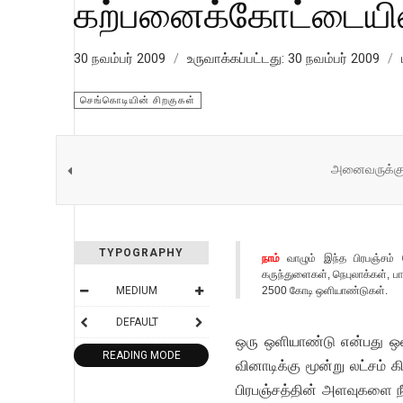
கற்பனைக்கோட்டையின்
30 நவம்பர் 2009
உருவாக்கப்பட்டது: 30 நவம்பர் 2009
செங்கொடியின் சிறகுகள்
அனைவருக்கும்
TYPOGRAPHY
நாம்
வாழும் இந்த பிரபஞ்சம் 
கருந்துளைகள், நெபுலாக்கள்,
MEDIUM
2500 கோடி ஒளியாண்டுகள்.
DEFAULT
ஒரு ஒளியாண்டு என்பது ஒள
READING MODE
வினாடிக்கு மூன்று லட்சம
பிரபஞ்சத்தின் அளவுகளை நீ