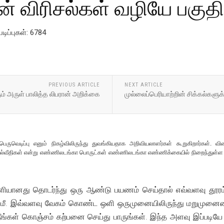
 விரிசல்கள் வழியே பகுதி
படிப்புகள்: 6784
PREVIOUS ARTICLE
NEXT ARTICLE
 அருள் பாலித்த‌ லிபரான் அறிக்கை
முல்லைப்பெரியாற்றின் சிக்கல்கள
பெருவெடிப்பு எனும் நிகழ்விலிருந்து துவங்கியதாக அறிவியலாளர்கள் கூறுகிறார்கள். 
 பால்வீதிகள் என்று எண்ணிலடங்கா பொருட்கள் எண்ணிலடங்கா எண்ணிக்கையில் நிறைந்துள
ியானது தொடர்ந்து ஒரு ஆண்டு பயணம் செய்தால் எவ்வளவு தூரம்
் கிமீ. இவ்வளவு வேகம் கொண்ட ஒளி ஒருமுனையிலிருந்து மறுமு
ங்கள் கொஞ்சம் கற்பனை செய்து பாருங்கள். இந்த அளவு இப்படியே இ