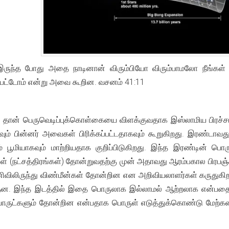
ுந்த போது அதை நாடினான் விரும்பியோ விரும்பாமலோ நீங்கள் கட்ட
ுப்பட்டோம் என்று அவை கூறின. வசனம் 41:11
தான் பெருவெடிப்புக்கொள்கையை விளக்குவதாக இஸ்லாமிய பிரச்சாரக
கவும் பின்னர் அவைகள் பிரிக்கப்பட்டதாகவும் கூறுகிறது. இரண்ட
பூமியாகவும் மாற்றியதாக குறிப்பிடுகிறது. இந்த இரண்டின் பொ
ள் (ந‌ட்சத்திரங்கள்) தோன்றுவதற்கு முன் அதாவது ஆரம்பகால பிரபஞ்
ிவிலிருந்து விண்மீன்கள் தோன்றின என அறிவியலாளர்கள் கருதுகிறா
ன. இந்த இடத்தில் இதை பொருலாக இல்லாமல் ஆற்றலாக என்பதை புக
பொருட்களும் தோன்றின என்பதாக பொருள் எடுத்துக்கொண்டு மேற்