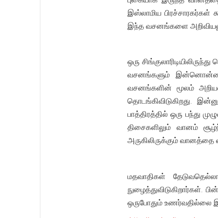
இஸ்லாமிய பிரச்சாரகர்கள்
இந்த வசனங்களை அறிவியலுடன
ஒரு சிங்குலாரிடியிலிருந்த
வசனங்களும் இன்னொன்றையு
வசனங்களின் மூலம் அறியல
தொடங்கிவிடுகிறது. இன்னு
பாத்திரத்தில் ஒரு பந்து மு
திசைகளிலும் வானம் சூழ்ந
அருகிலிருக்கும் வானத்தை 
மதவாதிகள் தேடுவதெல்ல
நுழைத்துவிடுகிறார்கள். பி
ஒருபோதும் உணர்வதில்லை இற