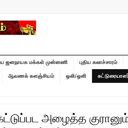
திய ஜனநாயக மக்கள் முன்னணி
புதிய கலாச்சாரம்
ஆவணக் களஞ்சியம்
ஒலி/ஒளி
கட்டுரையாளர
்டுப்பட அழைத்த குரானும்.