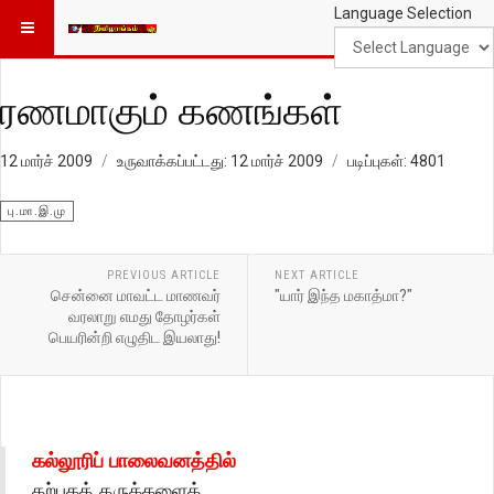
Language Selection
ரணமாகும் கணங்கள்
12 மார்ச் 2009
உருவாக்கப்பட்டது: 12 மார்ச் 2009
படிப்புகள்: 4801
பு.மா.இ.மு
PREVIOUS ARTICLE
NEXT ARTICLE
சென்னை மாவட்ட மாணவர்
"யார் இந்த மகாத்மா?"
வரலாறு எமது தோழர்கள்
பெயரின்றி எழுதிட இயலாது!
கல்லூரிப் பாலைவனத்தில்
கற்பகத் தருக்களைத்