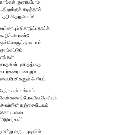
நாங்கள் குரைப்போம்,
பதிலுக்குக் கடித்தால்
பதறி சிதறுவோம்!
உயிரையும் கொடுப்பதாய்க்
கூறிக்கொண்டே
ஒவ்வொருத்தியையும்
ஒரங்கட்டும்
எங்கள்
காதலின் புனிதத்தை
கடற்கரை மணலும்
கைப்பேசிகளும் அறியும்!
தேர்வுகள் எல்லாம்
தேள்களைப்போலவே தெரியும்!
அவற்றின் நஞ்சைவிடவும்
கொடியவை
‘அரியர்கள்’
மூன்று வருட முடிவில்