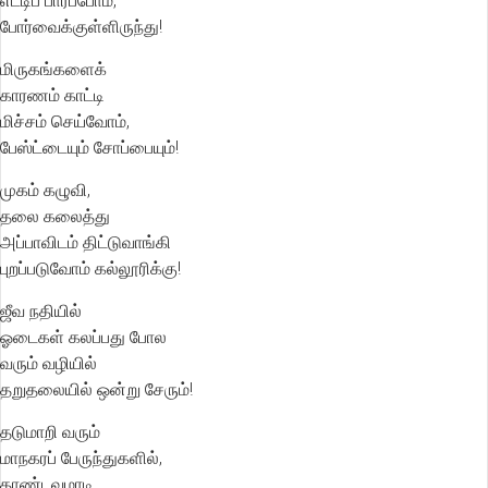
எட்டிப் பார்ப்போம்,
போர்வைக்குள்ளிருந்து!
மிருகங்களைக்
காரணம் காட்டி
மிச்சம் செய்வோம்,
பேஸ்ட்டையும் சோப்பையும்!
முகம் கழுவி,
தலை கலைத்து
அப்பாவிடம் திட்டுவாங்கி
புறப்படுவோம் கல்லூரிக்கு!
ஜீவ நதியில்
ஓடைகள் கலப்பது போல
வரும் வழியில்
தறுதலையில் ஒன்று சேரும்!
தடுமாறி வரும்
மாநகரப் பேருந்துகளில்,
தாண்டவமாடி