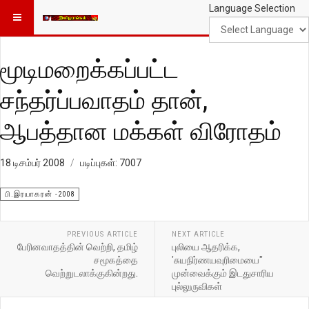
Language Selection
மூடிமறைக்கப்பட்ட
சந்தர்ப்பவாதம் தான்,
ஆபத்தான மக்கள் விரோதம்
18 டிசம்பர் 2008
படிப்புகள்: 7007
பி.இரயாகரன் -2008
PREVIOUS ARTICLE
NEXT ARTICLE
பேரினவாதத்தின் வெற்றி, தமிழ்
புலியை ஆதரிக்க,
சமூகத்தை
'சுயநிர்ணயவுரிமையை"
வெற்றுடலாக்குகின்றது.
முன்வைக்கும் இடதுசாரிய
புல்லுருவிகள்