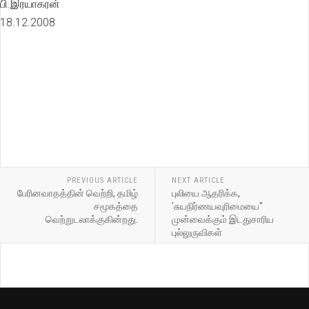
பி.இரயாகரன்
18.12.2008
PREVIOUS ARTICLE
NEXT ARTICLE
பேரினவாதத்தின் வெற்றி, தமிழ்
புலியை ஆதரிக்க,
சமூகத்தை
'சுயநிர்ணயவுரிமையை"
வெற்றுடலாக்குகின்றது.
முன்வைக்கும் இடதுசாரிய
புல்லுருவிகள்