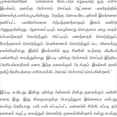
முனைகின்றேன். 'கொள்கை கோட்பாடு எதுவுமற்ற ஒரு பாசிச
இயக்கம், தனக்கு பிரச்சாரம் செய்யும் ஆட்களை பலவிதத்தில்
விலைக்கு வாங்கமுடிகின்றது. அதற்கு அமையவே, புலிகள் இவர்களை
தனிப்பட்ட பலவீனங்களை அற்பத்தனத்தையும் இனம் கண்டு
அணுகுகின்றது. ஆசைகாட்டியும், உழைக்காது சொகுசாக வாழ மாதச்
சம்பளத்தைக் கொடுத்தும், மிரட்டியும், பணத்தைக் கொடுத்தும்,
போத்தலைக் கொடுத்தும், பெண்ணைக் கொடுத்தும் கூட விலைக்கு
வாங்கியுள்ளது. இதில் இவர்களில் ஒரு சிலரின் கூத்தை, வீடியோ
பண்ணியும் வைத்துள்ளது. இப்படி புலிக்கு பிரச்சாரம் செய்யும் இந்திய
அரசியல்வாதிகள் வரை, இந்த வலைக்குள் அடங்கும். இவர்கள் தான்
தமிழ் தேசியத்தை பாசிசமாக்கி, அதைப் பிரச்சாரம் செய்;கின்றனர்."
இப்படி கூறியது, இன்று புலிக்கு பின்னால் நின்று குலைக்கும் பலரின்
கதை இது. இது சிவகுமாருக்கு பொருந்துமா இல்லையா என்பது
எமக்கு தெரியாது. யார் யார் எப்படிப்பட்ட வலையில் சிக்கி, எப்படி தம்
வாலைச் சுருட்டி வைத்துக் கொண்டு குலைக்கின்றனர் என்று எமக்கு