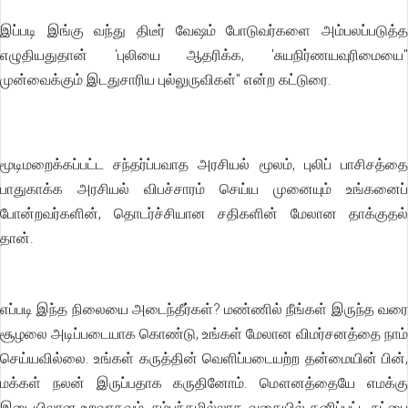
இப்படி இங்கு வந்து திடீர் வேஷம் போடுவர்களை அம்பலப்படுத்த
எழுதியதுதான் 'புலியை ஆதரிக்க, 'சுயநிர்ணயவுரிமையை"
முன்வைக்கும் இடதுசாரிய புல்லுருவிகள்" என்ற கட்டுரை.
மூடிமறைக்கப்பட்ட சந்தர்ப்பவாத அரசியல் மூலம், புலிப் பாசிசத்தை
பாதுகாக்க அரசியல் விபச்சாரம் செய்ய முனையும் உங்கனைப்
போன்றவர்களின், தொடர்ச்சியான சதிகளின் மேலான தாக்குதல்
தான்.
எப்படி இந்த நிலையை அடைந்தீர்கள்? மண்ணில் நீங்கள் இருந்த வரை
சூழலை அடிப்படையாக கொண்டு, உங்கள் மேலான விமர்சனத்தை நாம்
செய்யவில்லை. உங்கள் கருத்தின் வெளிப்படையற்ற தன்மையின் பின்,
மக்கள் நலன் இருப்பதாக கருதினோம். மௌனத்தையே எமக்கு
இடையிலான உறவாகவும், சம்பந்தமில்லாத வகையில் தனிப்பட்ட நட்பை