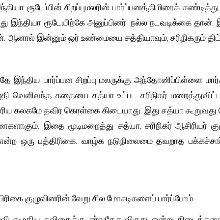
தியா ரூடே’யின் சிறப்புமலரின் பார்ப்பனத்திமிரைக் கண்டித்து
்து இந்தியா ரூடேயிற்கே அனுப்பினர். நல்ல நடவடிக்கை தான்.
். ஆனால் இன்னும் ஒர் உண்மையை சத்தியாவும், சரிநிகரும் திட்
 இந்திய பார்ப்பன சிறப்பு மலருக்கு அந்தோனிப்பிள்ளை மார்
ுதி வெளிவந்த கதையை சத்யா உட்பட சரிநிகர் மறைத்துவிட்டத
ிய கலகமே தவிர கொள்கை கிடையாது. இது சத்யா கூறுவது ப
களாகும். இதை மூடிமறைத்து சத்யா, சரிநிகர் ஆசிரியர் கு
 "" என்ற ஒரு பத்திரிகை. வாழ்க நடுநிலைமை தவறாத பக்கச்
ிரிகை குழுவினரின் வேறு சில மோசடிகளைப் பார்ப்போம்.
்வி எழுதிய கவிதைக்கு சர்வதேச விருது ஒன்று கிடைத்ததை