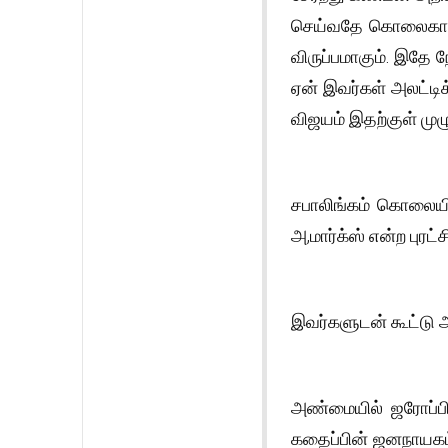
செய்வதே கொலைகாரரி
விருப்பமாகும். இதே 
ஏன் இவர்கள் அலட்டிக
விஜயம் இதற்குள் மு
சபாலிங்கம் கொலையி
அ,மார்க்ஸ் என்ற புரட
இவர்களுடன் கூட்டு அர
அண்மையில் ஜரோப்பி
கதைப்பின் ஜனநாயகம் 