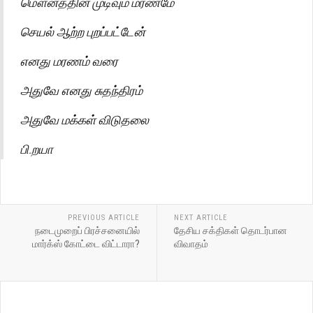
மௌனத்தின் முடிவும் மரணமே
செயல் ஆற்ற புறப்பட்டேன்
எனது மரணம் வரை
அதுவே எனது சுதந்திரம்
அதுவே மக்கள் விடுதலை
பி.றயா
PREVIOUS ARTICLE
NEXT ARTICLE
நடைமுறைப் பிரச்சனையில்
தேசிய சக்திகள் தொடர்பான
மார்க்ஸ் கோட்டை விட்டாரா?
விவாதம்