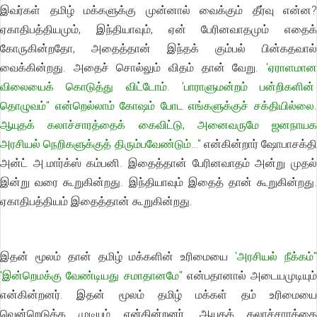
இவர்கள் தமிழ் மக்களுக்கு முன்னால் வைக்கும் தீர்வு என்ன?
ஏகாதிபத்தியமும், இந்தியாவும், ஏன் பேரினவாதமும் எதைக்
கோருகின்றதோ, அதைத்தான் இந்தக் கும்பல் பின்கதவால்
வைக்கின்றது. அதைச் சொல்லும் விதம் தான் வேறு.
'ஏராளமான
விலையைக் கொடுத்து விட்டோம். 'பாராளுமன்றம் பன்றிகளின்
தொழுவம்" என்றெல்லாம் கோஷம் போட எங்களுக்குச் சக்தியில்லை.
ஆயுதக் கலாச்சாரத்தைக் கைவிட்டு, அனைவருமே ஜனநாயக
அரசியல் நெறிகளுக்குத் திரும்பவேண்டும்…"
என்கின்றார் ஷோபாசக்தி
அன்ட் அ.மார்க்ஸ் கம்பனி. இதைத்தான் பேரினவாதம் அன்று முதல்
இன்று வரை கூறுகின்றது. இந்தியாவும் இதைத் தான் கூறுகின்றது.
ஏகாதிபத்தியம் இதைத்தான் கூறுகின்றது.
இதன் மூலம் தான் தமிழ் மக்களின் உரிமையை
'அரசியல் நீக்கம்
'இன்றெமக்கு வேண்டியது சமாதானமே"
என்பதானால் அடையமுடியும்
என்கின்றனர். இதன் மூலம் தமிழ் மக்கள் தம் உரிமையை
வென்றெடுக்க முடியும் என்கின்றனர். ஆயுதக் கலாச்சாரத்தை