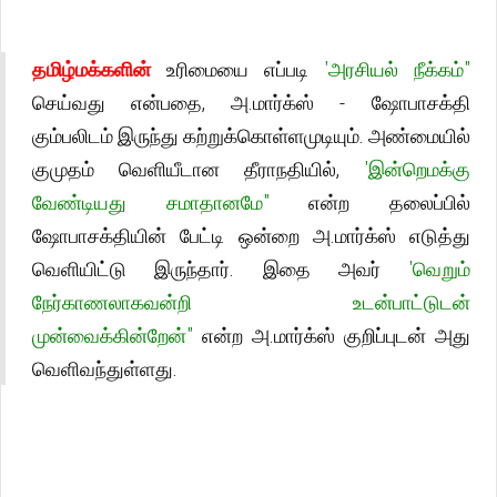
தமிழ்மக்களின்
உரிமையை எப்படி
'அரசியல் நீக்கம்"
செய்வது என்பதை, அ.மார்க்ஸ் - ஷோபாசக்தி
கும்பலிடம் இருந்து கற்றுக்கொள்ளமுடியும். அண்மையில்
குமுதம் வெளியீடான தீராநதியில்,
'இன்றெமக்கு
வேண்டியது சமாதானமே"
என்ற தலைப்பில்
ஷோபாசக்தியின் பேட்டி ஒன்றை அ.மார்க்ஸ் எடுத்து
வெளியிட்டு இருந்தார். இதை அவர்
'வெறும்
நேர்காணலாகவன்றி உடன்பாட்டுடன்
முன்வைக்கின்றேன்"
என்ற அ.மார்க்ஸ் குறிப்புடன் அது
வெளிவந்துள்ளது.