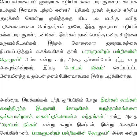
செய்யவில்லையா? ஜனநாயக வழியில் உள்ள பாராளுமன்றம் ஊடாக
நடத்தும் இனவாத யுத்தம் என்ன? புலிகள் முதல் ஆயுதம் எந்திய
குழுக்கள் கொன்று குவித்ததை விட, பல மடங்கு மனித
படுகொலைகளை செய்தவர்கள் தானே, இந்த ஜனநாயக வழியில்
உள்ள பாராளுமன்ற பன்றிகள். இவர்கள் தான் மொத்த மனித சீரழிவை
உருவாக்கியவர்கள். இந்தக் கொலைகார ஜனநாயகத்தை
நியாயப்படுத்தும் கைக்கூலிகள் தான்
'பாராளுமன்றம் பன்றிகளின்
தொழுவம்"
அல்ல என்று கூறி, அதை தம்மைப்போல் ஏற்று வாழ
அழைக்கின்றனர். இப்படி
'அரசியல் நீக்கம்"
செய்யப்பட்ட
பின்நவீனத்துவ லும்பன் தனம் பேரினவாதமாக இன்று புழுக்கின்றது.
அன்றைய இயக்கங்கள்; பற்றி குறிப்பிடும் போது
'இவர்கள் தாங்கள
வைத்திருந்த இடதுசாரி, சோஷலிசக் கருத்தாக்கங்களை
ஒவ்வொன்றாகக் கைவிட்டுக்கொண்டே வந்தார்கள்."
என்று அதை
'அரசியல் நீக்கம்"
என்று கூறும் இவர்கள், இன்று அதைய
செய்கின்றனர்.
'பாராளுமன்றம் பன்றிகளின் தொழுவம்"
அல்ல என்ற