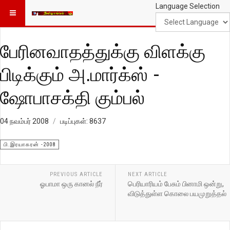
Language Selection
பேரினவாதத்துக்கு விளக்கு
பிடிக்கும் அ.மார்க்ஸ் -
ஷோபாசக்தி கும்பல்
04 நவம்பர் 2008
படிப்புகள்: 8637
பி.இரயாகரன் -2008
PREVIOUS ARTICLE
NEXT ARTICLE
ஓபாமா ஒரு கானல் நீர்
பெரியாரியம் பேசும் பினாமி ஒன்று,
விடுத்துள்ள கொலை பயமுறுத்தல்