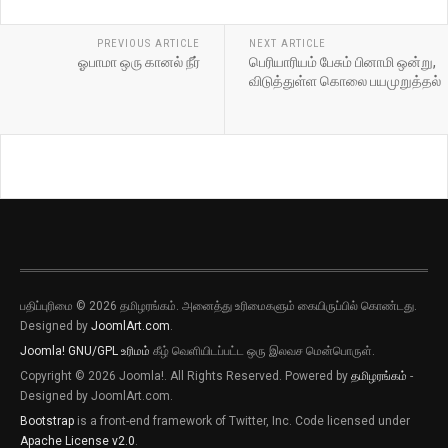
PREVIOUS ARTICLE
NEXT ARTICLE
ஓபாமா ஒரு கானல் நீர்
பெரியாரியம் பேசும் பினாமி ஒன்று,
விடுத்துள்ள கொலை பயமுறுத்தல்
பதிப்புரிமை © 2026 தமிழரங்கம். அனைத்து உரிமைகளும் கையிருப்பில் கொண்டது.
புதிய இடுகைகளுக்கான அறிவிப்புகளை
Designed by
JoomlArt.com
.
பெறவிரும்பின் விருப்பு அழுத்தியை அழுத்தி
தெரிவிக்கவும்
Joomla!
GNU/GPL உரிமம்
கீழ் வெளியிடப்பட்ட ஒரு இலவச மென்பொருள்.
Copyright © 2026 Joomla!. All Rights Reserved. Powered by
தமிழரங்கம்
-
புதிய இடுகைகளுக்கான அறிவிப்புகளை
Designed by JoomlArt.com.
பெறவிரும்பின் விருப்பு அழுத்தியை அழுத்தி
Bootstrap
is a front-end framework of Twitter, Inc. Code licensed under
தெரிவிக்கவும்
Apache License v2.0
.