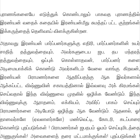
புராணங்களையே எடுத்துக் கொண்டாலும் பாகவத புராணத்தில்
இரண்யன் வதைக் கதையில் இரண்யன்மீது சுமத்தப் பட்ட குற்றங்கள்
இக்கருத்தைத் தெளிவாய் விளக்குகின்றன.
அதாவது இரண்யன் பார்ப்பனர்களுக்கு எதிரி, பார்ப்பனர்களின் உயர்
சாதித் தத்துவத்தையும், அவர்களுடைய ஜப, தப மந்தரத்
தத்துவத்தையும், ஒப்புக் கொள்ளாதவன், பார்ப்பனர் களை
அடிமையாக்கிக் கொண்டு அவர்களிடம் வேலை வாங்கு கிறவன்,
இரண்யன் பிராமணர்களை ஆதரிப்பதற்கு ஆக இவர்களால்
ஆக்கப்பட்ட விஷ்ணுவின் சகாயத்தினால் இவ்வளவு அக் கிரமங்கள்
செய்வதால் இந்த விஷ்ணுவை முதலில் ஒழிக்க வேண்டும். இந்த
விஷ்ணுவுக்கு ஆராதனம், எக்கியம், அவிர்ப் பாகம் செய்யும்
பிராமணர்களை அடியோடு ஒழித்து ஆக வேண்டும். ஆதலால், ஓ!
தானவர்களே (ஏவலாளர்களே) மண்வெட்டி, கோடரி, கடப்பாரை
கொண்டு புறப்படுங்கள் ! பிராமணர்கள் ஜபதபம் ஓமம் செய்யுமிடத்தை
அணுகுங்கள்! அவைகளைத் தரை மட்டமாக்குங்கள்! புறப்படுங்கள் !