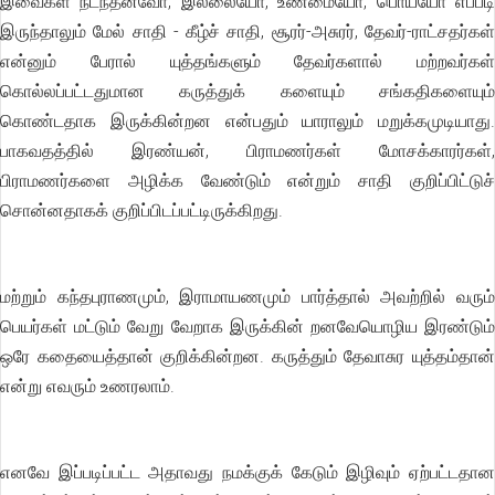
இவைகள் நடந்தனவோ, இல்லையோ, உண்மையோ, பொய்யோ எப்படி
இருந்தாலும் மேல் சாதி - கீழ்ச் சாதி, சூரர்-அசுரர், தேவர்-ராட்சதர்கள்
என்னும் பேரால் யுத்தங்களும் தேவர்களால் மற்றவர்கள்
கொல்லப்பட்டதுமான கருத்துக் களையும் சங்கதிகளையும்
கொண்டதாக இருக்கின்றன என்பதும் யாராலும் மறுக்கமுடியாது.
பாகவதத்தில் இரண்யன், பிராமணர்கள் மோசக்காரர்கள்,
பிராமணர்களை அழிக்க வேண்டும் என்றும் சாதி குறிப்பிட்டுச்
சொன்னதாகக் குறிப்பிடப்பட்டிருக்கிறது.
மற்றும் கந்தபுராணமும், இராமாயணமும் பார்த்தால் அவற்றில் வரும்
பெயர்கள் மட்டும் வேறு வேறாக இருக்கின் றனவேயொழிய இரண்டும்
ஒரே கதையைத்தான் குறிக்கின்றன. கருத்தும் தேவாசுர யுத்தம்தான்
என்று எவரும் உணரலாம்.
எனவே இப்படிப்பட்ட அதாவது நமக்குக் கேடும் இழிவும் ஏற்பட்டதான