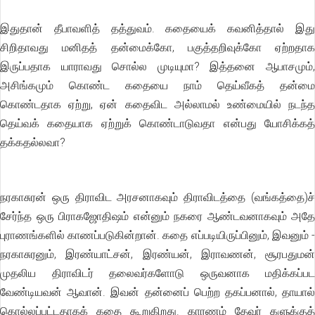
இதுதான் தீபாவளித் தத்துவம். கதையைக் கவனித்தால் இது
சிறிதாவது மனிதத் தன்மைக்கோ, பகுத்தறிவுக்கோ ஏற்றதாக
இருப்பதாக யாராவது சொல்ல முடியுமா? இத்தனை ஆபாசமும்,
அசிங்கமும் கொண்ட கதையை நாம் தெய்வீகத் தன்மை
கொண்டதாக ஏற்று, ஏன் கதைவிட அல்லாமல் உண்மையில் நடந்த
தெய்வக் கதையாக ஏற்றுக் கொண்டாடுவதா என்பது யோசிக்கத்
தக்கதல்லவா?
நரகாசுரன் ஒரு திராவிட அரசனாகவும் திராவிடத்தை (வங்கத்தை)ச்
சேர்ந்த ஒரு பிராகஜோதிஷம் என்னும் நகரை ஆண்டவனாகவும் அதே
புராணங்களில் காணப்படுகின்றான். கதை எப்படியிருப்பினும், இவனும் -
நரகாசுரனும், இரண்யாட்சன், இரண்யன், இராவணன், சூரபதுமன்
முதலிய திராவிடர் தலைவர்களோடு ஒருவனாக மதிக்கப்பட
வேண்டியவன் ஆவான். இவன் தன்னைப் பெற்ற தகப்பனால், தாயால்
கொல்லப்பட்டதாகக் கதை கூறுகிறது. காரணம் தேவர் களுக்குத்