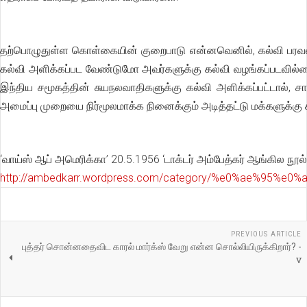
தற்பொழுதுள்ள கொள்கையின் குறைபாடு என்னவெனில், கல்வி பரவலாக 
கல்வி அளிக்கப்பட வேண்டுமோ அவர்களுக்கு கல்வி வழங்கப்படவில்ல
இந்திய சமூகத்தின் சுயநலவாதிகளுக்கு கல்வி அளிக்கப்பட்டால், சா
அமைப்பு முறையை நிர்மூலமாக்க நினைக்கும் அடித்தட்டு மக்களுக்கு கல
‘வாய்ஸ் ஆப் அமெரிக்கா’ 20.5.1956 ‘டாக்டர் அம்பேத்கர் ஆங்கில நூல் த
http://ambedkarr.wordpress.com/category/%e0%ae%95%
PREVIOUS ARTICLE
புத்தர் சொன்னதைவிட காரல் மார்க்ஸ் வேறு என்ன சொல்லியிருக்கிறார்? -
v