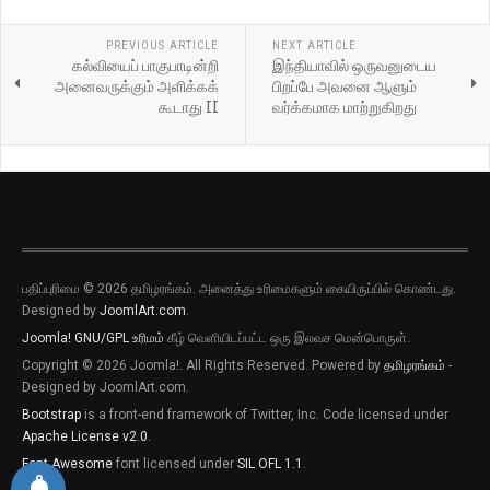
PREVIOUS ARTICLE
NEXT ARTICLE
கல்வியைப் பாகுபாடின்றி
இந்தியாவில் ஒருவனுடைய
அனைவருக்கும் அளிக்கக்
பிறப்பே அவனை ஆளும்
கூடாது II
வர்க்கமாக மாற்றுகிறது
பதிப்புரிமை © 2026 தமிழரங்கம். அனைத்து உரிமைகளும் கையிருப்பில் கொண்டது.
Designed by
JoomlArt.com
.
Joomla!
GNU/GPL உரிமம்
கீழ் வெளியிடப்பட்ட ஒரு இலவச மென்பொருள்.
Copyright © 2026 Joomla!. All Rights Reserved. Powered by
தமிழரங்கம்
-
Designed by JoomlArt.com.
Bootstrap
is a front-end framework of Twitter, Inc. Code licensed under
Apache License v2.0
.
Font Awesome
font licensed under
SIL OFL 1.1
.