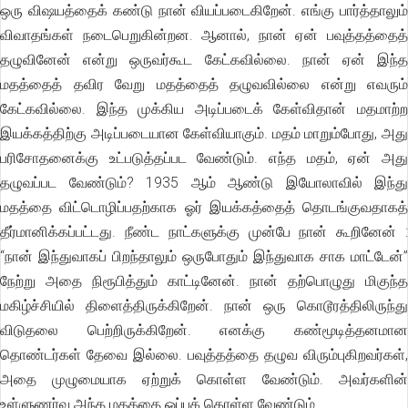
ஒரு விஷயத்தைக் கண்டு நான் வியப்படைகிறேன். எங்கு பார்த்தாலும்
விவாதங்கள் நடைபெறுகின்றன. ஆனால், நான் ஏன் பவுத்தத்தைத்
தழுவினேன் என்று ஒருவர்கூட கேட்கவில்லை. நான் ஏன் இந்த
மதத்தைத் தவிர வேறு மதத்தைத் தழுவவில்லை என்று எவரும்
கேட்கவில்லை. இந்த முக்கிய அடிப்படைக் கேள்விதான் மதமாற்ற
இயக்கத்திற்கு அடிப்படையான கேள்வியாகும். மதம் மாறும்போது, அது
பரிசோதனைக்கு உட்படுத்தப்பட வேண்டும். எந்த மதம், ஏன் அது
தழுவப்பட வேண்டும்? 1935 ஆம் ஆண்டு இயோலாவில் இந்து
மதத்தை விட்டொழிப்பதற்காக ஓர் இயக்கத்தைத் தொடங்குவதாகத்
தீர்மானிக்கப்பட்டது. நீண்ட நாட்களுக்கு முன்பே நான் கூறினேன் :
‘‘நான் இந்துவாகப் பிறந்தாலும் ஒருபோதும் இந்துவாக சாக மாட்டேன்”
நேற்று அதை நிரூபித்தும் காட்டினேன். நான் தற்பொழுது மிகுந்த
மகிழ்ச்சியில் திளைத்திருக்கிறேன். நான் ஒரு கொடூரத்திலிருந்து
விடுதலை பெற்றிருக்கிறேன். எனக்கு கண்மூடித்தனமான
தொண்டர்கள் தேவை இல்லை. பவுத்தத்தை தழுவ விரும்புகிறவர்கள்,
அதை முழுமையாக ஏற்றுக் கொள்ள வேண்டும். அவர்களின்
உள்ளுணர்வு அந்த மதத்தை ஒப்புக் கொள்ள வேண்டும்.